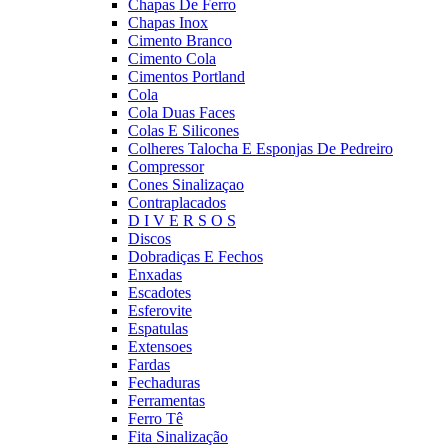
Chapas De Ferro
Chapas Inox
Cimento Branco
Cimento Cola
Cimentos Portland
Cola
Cola Duas Faces
Colas E Silicones
Colheres Talocha E Esponjas De Pedreiro
Compressor
Cones Sinalizaçao
Contraplacados
D I V E R S O S
Discos
Dobradiças E Fechos
Enxadas
Escadotes
Esferovite
Espatulas
Extensoes
Fardas
Fechaduras
Ferramentas
Ferro Tê
Fita Sinalização