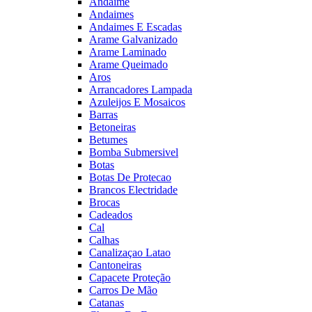
Andaime
Andaimes
Andaimes E Escadas
Arame Galvanizado
Arame Laminado
Arame Queimado
Aros
Arrancadores Lampada
Azuleijos E Mosaicos
Barras
Betoneiras
Betumes
Bomba Submersivel
Botas
Botas De Protecao
Brancos Electridade
Brocas
Cadeados
Cal
Calhas
Canalizaçao Latao
Cantoneiras
Capacete Proteção
Carros De Mão
Catanas