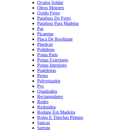
Oculos Soldar
Oleos Motores
Oxido Ferro
Parafuso De Ferro
Parafuso Para Madeira
Pas
Picaretas
Placa De Roofmate
Plasticas
Politileno
Ponta Paris
Portas Exteriores
Portas Interiores
Prateleiras
Prego
Pulverizador
Pvc
Quadrados
Rectangulares
Redes
Redondos
Rodape Em Madeira
Rolos E Trinchas Pintura
Sancas
Serrote