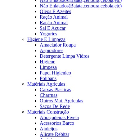
Não Enlatados(Batata,cenoura,cebola,etc)
Não Enlatados(Batata,cenoura,cebola,etc)
Oleos E Azeites
Ração Animal
Ração Animal
Sal E Açucar
Yogurtes
Higiene E Limpeza
Amaciador Roupa
Aspiradores
Detergente Limpa Vidros
Higiene
Limpeza
Papel Higienico
Polibans
Matériais Agriculas
Caixas Plasticas
Charruas
Outros Mat. Agriculas
Sacos De Rede
Materiais Construção
Abraçadeiras Fivela
Acessorios Barco
Ajuleijos
Alicate Rebitar