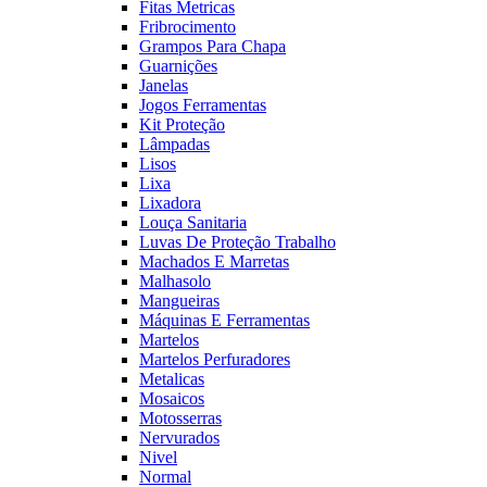
Fitas Metricas
Fribrocimento
Grampos Para Chapa
Guarnições
Janelas
Jogos Ferramentas
Kit Proteção
Lâmpadas
Lisos
Lixa
Lixadora
Louça Sanitaria
Luvas De Proteção Trabalho
Machados E Marretas
Malhasolo
Mangueiras
Máquinas E Ferramentas
Martelos
Martelos Perfuradores
Metalicas
Mosaicos
Motosserras
Nervurados
Nivel
Normal