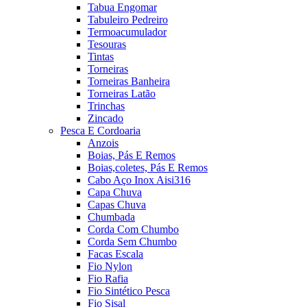
Tabua Engomar
Tabuleiro Pedreiro
Termoacumulador
Tesouras
Tintas
Torneiras
Torneiras Banheira
Torneiras Latão
Trinchas
Zincado
Pesca E Cordoaria
Anzois
Boias, Pás E Remos
Boias,coletes, Pás E Remos
Cabo Aço Inox Aisi316
Capa Chuva
Capas Chuva
Chumbada
Corda Com Chumbo
Corda Sem Chumbo
Facas Escala
Fio Nylon
Fio Rafia
Fio Sintético Pesca
Fio Sisal