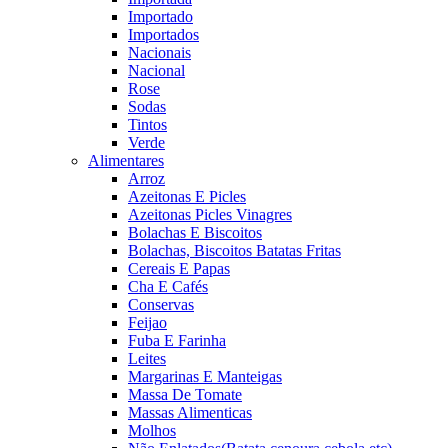
Importado
Importados
Nacionais
Nacional
Rose
Sodas
Tintos
Verde
Alimentares
Arroz
Azeitonas E Picles
Azeitonas Picles Vinagres
Bolachas E Biscoitos
Bolachas, Biscoitos Batatas Fritas
Cereais E Papas
Cha E Cafés
Conservas
Feijao
Fuba E Farinha
Leites
Margarinas E Manteigas
Massa De Tomate
Massas Alimenticas
Molhos