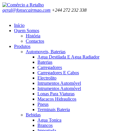
geral@fonsecairmao.com
+244 272 232 338
Início
Quem Somos
História
Contactos
Produtos
Automoveis, Baterias
Agua Destilada E Agua Radiador
Baterias
Carregadores
Carregadores E Cabos
Electrolito
Intrumentos Automóvel
Intrumentos Automóvel
Lonas Para Viaturas
Macacos Hidraulicos
Pneus
Terminais Bateria
Bebidas
Agua Tonica
Brancos
Importada