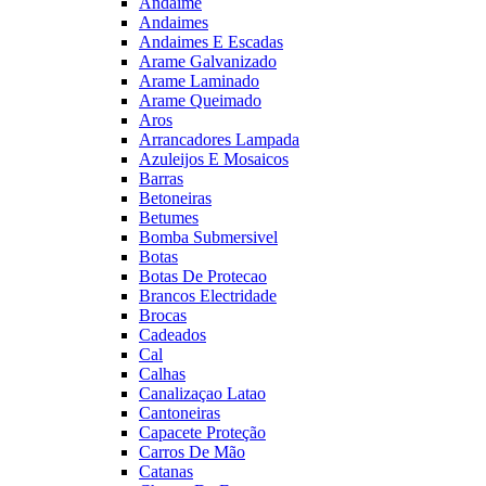
Andaime
Andaimes
Andaimes E Escadas
Arame Galvanizado
Arame Laminado
Arame Queimado
Aros
Arrancadores Lampada
Azuleijos E Mosaicos
Barras
Betoneiras
Betumes
Bomba Submersivel
Botas
Botas De Protecao
Brancos Electridade
Brocas
Cadeados
Cal
Calhas
Canalizaçao Latao
Cantoneiras
Capacete Proteção
Carros De Mão
Catanas