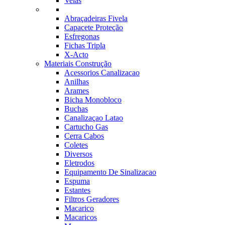
Velas
Abraçadeiras Fivela
Capacete Proteção
Esfregonas
Fichas Tripla
X-Acto
Materiais Construção
Acessorios Canalizacao
Anilhas
Arames
Bicha Monobloco
Buchas
Canalizaçao Latao
Cartucho Gas
Cerra Cabos
Coletes
Diversos
Eletrodos
Equipamento De Sinalizacao
Espuma
Estantes
Filtros Geradores
Macarico
Macaricos