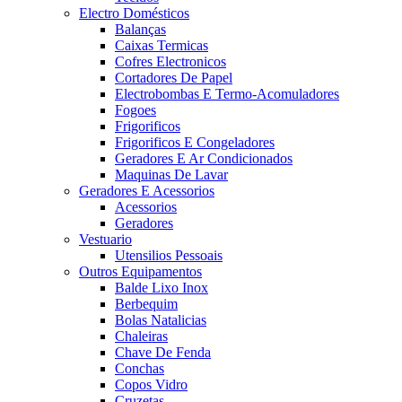
Electro Domésticos
Balanças
Caixas Termicas
Cofres Electronicos
Cortadores De Papel
Electrobombas E Termo-Acomuladores
Fogoes
Frigorificos
Frigorificos E Congeladores
Geradores E Ar Condicionados
Maquinas De Lavar
Geradores E Acessorios
Acessorios
Geradores
Vestuario
Utensilios Pessoais
Outros Equipamentos
Balde Lixo Inox
Berbequim
Bolas Natalicias
Chaleiras
Chave De Fenda
Conchas
Copos Vidro
Cruzetas