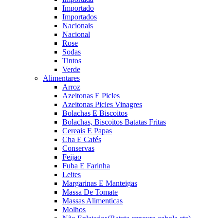
Importado
Importados
Nacionais
Nacional
Rose
Sodas
Tintos
Verde
Alimentares
Arroz
Azeitonas E Picles
Azeitonas Picles Vinagres
Bolachas E Biscoitos
Bolachas, Biscoitos Batatas Fritas
Cereais E Papas
Cha E Cafés
Conservas
Feijao
Fuba E Farinha
Leites
Margarinas E Manteigas
Massa De Tomate
Massas Alimenticas
Molhos