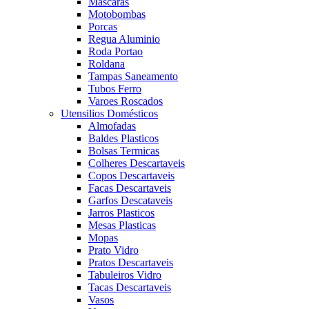
Mascaras
Motobombas
Porcas
Regua Aluminio
Roda Portao
Roldana
Tampas Saneamento
Tubos Ferro
Varoes Roscados
Utensilios Domésticos
Almofadas
Baldes Plasticos
Bolsas Termicas
Colheres Descartaveis
Copos Descartaveis
Facas Descartaveis
Garfos Descataveis
Jarros Plasticos
Mesas Plasticas
Mopas
Prato Vidro
Pratos Descartaveis
Tabuleiros Vidro
Tacas Descartaveis
Vasos