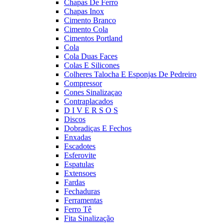
Chapas De Ferro
Chapas Inox
Cimento Branco
Cimento Cola
Cimentos Portland
Cola
Cola Duas Faces
Colas E Silicones
Colheres Talocha E Esponjas De Pedreiro
Compressor
Cones Sinalizaçao
Contraplacados
D I V E R S O S
Discos
Dobradiças E Fechos
Enxadas
Escadotes
Esferovite
Espatulas
Extensoes
Fardas
Fechaduras
Ferramentas
Ferro Tê
Fita Sinalização