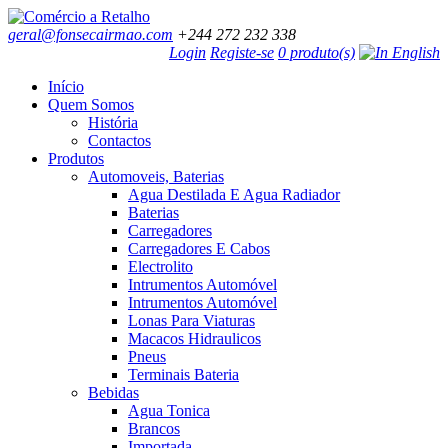
geral@fonsecairmao.com
+244 272 232 338
Login
Registe-se
0 produto(s)
Início
Quem Somos
História
Contactos
Produtos
Automoveis, Baterias
Agua Destilada E Agua Radiador
Baterias
Carregadores
Carregadores E Cabos
Electrolito
Intrumentos Automóvel
Intrumentos Automóvel
Lonas Para Viaturas
Macacos Hidraulicos
Pneus
Terminais Bateria
Bebidas
Agua Tonica
Brancos
Importada