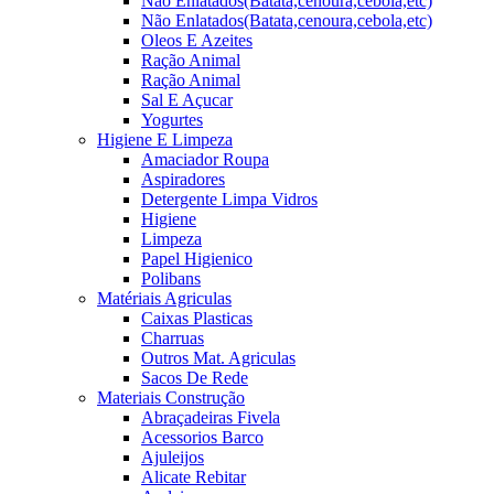
Não Enlatados(Batata,cenoura,cebola,etc)
Não Enlatados(Batata,cenoura,cebola,etc)
Oleos E Azeites
Ração Animal
Ração Animal
Sal E Açucar
Yogurtes
Higiene E Limpeza
Amaciador Roupa
Aspiradores
Detergente Limpa Vidros
Higiene
Limpeza
Papel Higienico
Polibans
Matériais Agriculas
Caixas Plasticas
Charruas
Outros Mat. Agriculas
Sacos De Rede
Materiais Construção
Abraçadeiras Fivela
Acessorios Barco
Ajuleijos
Alicate Rebitar