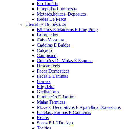
Fio Torcido
Lampadas Luminosas
Motores,helices, Depositos
Redes De Pesca
Utensilios Domésticos
Bilhares E Matrecos E Ping Pong
Brinquedos
Cabo Vassoura
Cadeiras E Baldes
Calçado
Campismo
Colchões De Molas E Espuma
Descartaveis
Facas Domesticas
Facas E Laminas
Formas
Frigideira
Grelhadores
Iluminação E Jardim
Malas Termicas
Moveis, Decorativos E Aparelhos Domesticos
Panelas , Formas E Cafeteiras
Rodos
Sacos E Lã De Aço
Tecidos