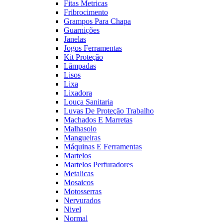
Fitas Metricas
Fribrocimento
Grampos Para Chapa
Guarnições
Janelas
Jogos Ferramentas
Kit Proteção
Lâmpadas
Lisos
Lixa
Lixadora
Louça Sanitaria
Luvas De Proteção Trabalho
Machados E Marretas
Malhasolo
Mangueiras
Máquinas E Ferramentas
Martelos
Martelos Perfuradores
Metalicas
Mosaicos
Motosserras
Nervurados
Nivel
Normal