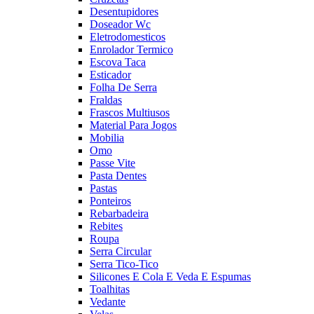
Desentupidores
Doseador Wc
Eletrodomesticos
Enrolador Termico
Escova Taca
Esticador
Folha De Serra
Fraldas
Frascos Multiusos
Material Para Jogos
Mobilia
Omo
Passe Vite
Pasta Dentes
Pastas
Ponteiros
Rebarbadeira
Rebites
Roupa
Serra Circular
Serra Tico-Tico
Silicones E Cola E Veda E Espumas
Toalhitas
Vedante