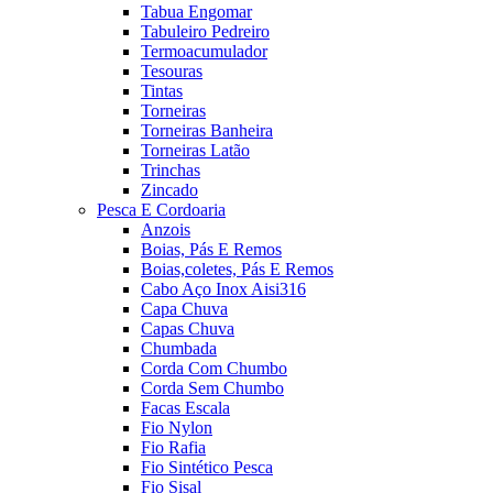
Tabua Engomar
Tabuleiro Pedreiro
Termoacumulador
Tesouras
Tintas
Torneiras
Torneiras Banheira
Torneiras Latão
Trinchas
Zincado
Pesca E Cordoaria
Anzois
Boias, Pás E Remos
Boias,coletes, Pás E Remos
Cabo Aço Inox Aisi316
Capa Chuva
Capas Chuva
Chumbada
Corda Com Chumbo
Corda Sem Chumbo
Facas Escala
Fio Nylon
Fio Rafia
Fio Sintético Pesca
Fio Sisal