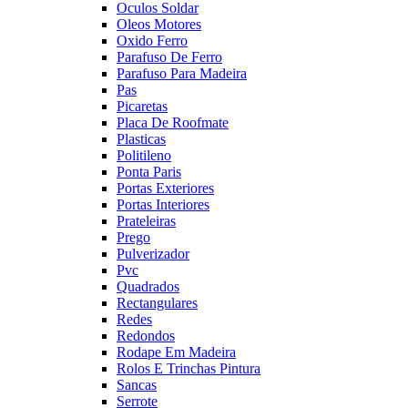
Oculos Soldar
Oleos Motores
Oxido Ferro
Parafuso De Ferro
Parafuso Para Madeira
Pas
Picaretas
Placa De Roofmate
Plasticas
Politileno
Ponta Paris
Portas Exteriores
Portas Interiores
Prateleiras
Prego
Pulverizador
Pvc
Quadrados
Rectangulares
Redes
Redondos
Rodape Em Madeira
Rolos E Trinchas Pintura
Sancas
Serrote