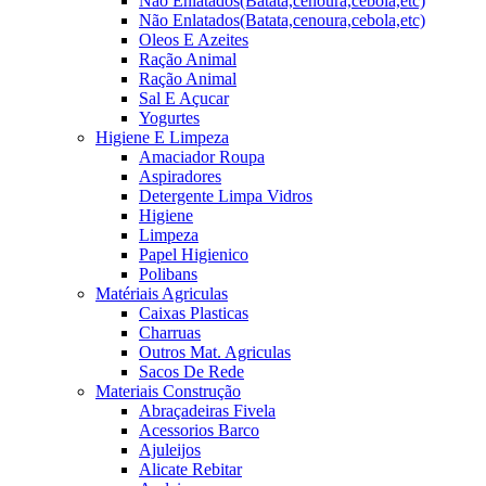
Não Enlatados(Batata,cenoura,cebola,etc)
Não Enlatados(Batata,cenoura,cebola,etc)
Oleos E Azeites
Ração Animal
Ração Animal
Sal E Açucar
Yogurtes
Higiene E Limpeza
Amaciador Roupa
Aspiradores
Detergente Limpa Vidros
Higiene
Limpeza
Papel Higienico
Polibans
Matériais Agriculas
Caixas Plasticas
Charruas
Outros Mat. Agriculas
Sacos De Rede
Materiais Construção
Abraçadeiras Fivela
Acessorios Barco
Ajuleijos
Alicate Rebitar