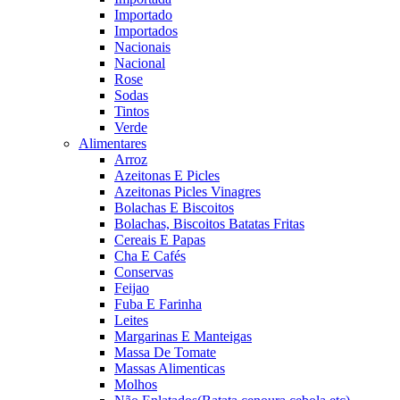
Importado
Importados
Nacionais
Nacional
Rose
Sodas
Tintos
Verde
Alimentares
Arroz
Azeitonas E Picles
Azeitonas Picles Vinagres
Bolachas E Biscoitos
Bolachas, Biscoitos Batatas Fritas
Cereais E Papas
Cha E Cafés
Conservas
Feijao
Fuba E Farinha
Leites
Margarinas E Manteigas
Massa De Tomate
Massas Alimenticas
Molhos