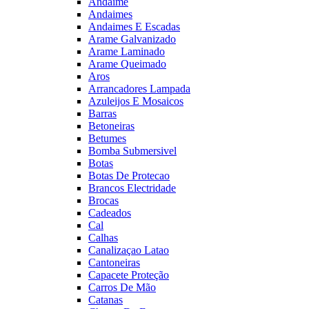
Andaime
Andaimes
Andaimes E Escadas
Arame Galvanizado
Arame Laminado
Arame Queimado
Aros
Arrancadores Lampada
Azuleijos E Mosaicos
Barras
Betoneiras
Betumes
Bomba Submersivel
Botas
Botas De Protecao
Brancos Electridade
Brocas
Cadeados
Cal
Calhas
Canalizaçao Latao
Cantoneiras
Capacete Proteção
Carros De Mão
Catanas