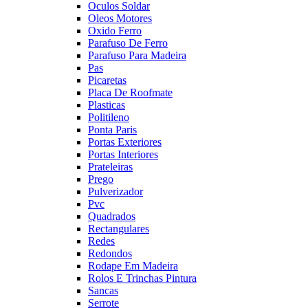
Oculos Soldar
Oleos Motores
Oxido Ferro
Parafuso De Ferro
Parafuso Para Madeira
Pas
Picaretas
Placa De Roofmate
Plasticas
Politileno
Ponta Paris
Portas Exteriores
Portas Interiores
Prateleiras
Prego
Pulverizador
Pvc
Quadrados
Rectangulares
Redes
Redondos
Rodape Em Madeira
Rolos E Trinchas Pintura
Sancas
Serrote