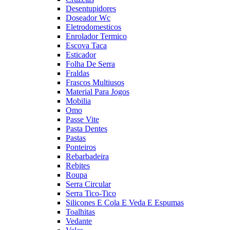
Desentupidores
Doseador Wc
Eletrodomesticos
Enrolador Termico
Escova Taca
Esticador
Folha De Serra
Fraldas
Frascos Multiusos
Material Para Jogos
Mobilia
Omo
Passe Vite
Pasta Dentes
Pastas
Ponteiros
Rebarbadeira
Rebites
Roupa
Serra Circular
Serra Tico-Tico
Silicones E Cola E Veda E Espumas
Toalhitas
Vedante