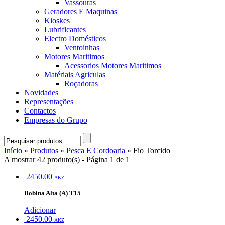
Vassouras
Geradores E Maquinas
Kioskes
Lubrificantes
Electro Domésticos
Ventoinhas
Motores Maritimos
Acessorios Motores Maritimos
Matériais Agriculas
Roçadoras
Novidades
Representações
Contactos
Empresas do Grupo
Início
»
Produtos
»
Pesca E Cordoaria
» Fio Torcido
A mostrar 42 produto(s) - Página 1 de 1
2450.00
AKZ
Bobina Alta (A) T15
Adicionar
2450.00
AKZ