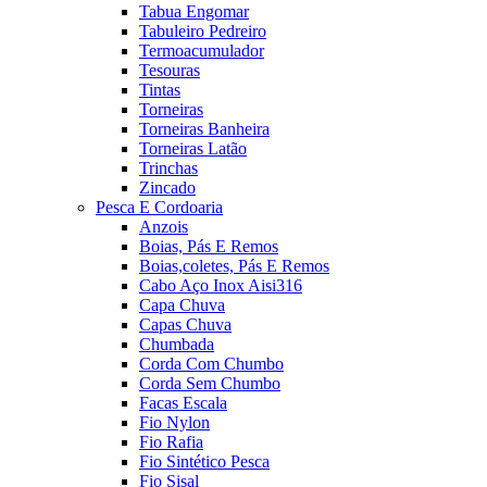
Tabua Engomar
Tabuleiro Pedreiro
Termoacumulador
Tesouras
Tintas
Torneiras
Torneiras Banheira
Torneiras Latão
Trinchas
Zincado
Pesca E Cordoaria
Anzois
Boias, Pás E Remos
Boias,coletes, Pás E Remos
Cabo Aço Inox Aisi316
Capa Chuva
Capas Chuva
Chumbada
Corda Com Chumbo
Corda Sem Chumbo
Facas Escala
Fio Nylon
Fio Rafia
Fio Sintético Pesca
Fio Sisal