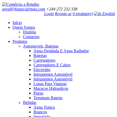
geral@fonsecairmao.com
+244 272 232 338
Login
Registe-se
0 produto(s)
Início
Quem Somos
História
Contactos
Produtos
Automoveis, Baterias
Agua Destilada E Agua Radiador
Baterias
Carregadores
Carregadores E Cabos
Electrolito
Intrumentos Automóvel
Intrumentos Automóvel
Lonas Para Viaturas
Macacos Hidraulicos
Pneus
Terminais Bateria
Bebidas
Agua Tonica
Brancos
Importada