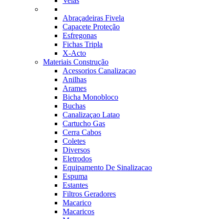
Velas
Abraçadeiras Fivela
Capacete Proteção
Esfregonas
Fichas Tripla
X-Acto
Materiais Construção
Acessorios Canalizacao
Anilhas
Arames
Bicha Monobloco
Buchas
Canalizaçao Latao
Cartucho Gas
Cerra Cabos
Coletes
Diversos
Eletrodos
Equipamento De Sinalizacao
Espuma
Estantes
Filtros Geradores
Macarico
Macaricos