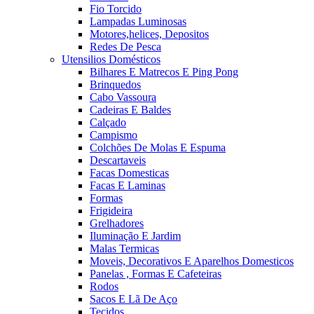
Fio Torcido
Lampadas Luminosas
Motores,helices, Depositos
Redes De Pesca
Utensilios Domésticos
Bilhares E Matrecos E Ping Pong
Brinquedos
Cabo Vassoura
Cadeiras E Baldes
Calçado
Campismo
Colchões De Molas E Espuma
Descartaveis
Facas Domesticas
Facas E Laminas
Formas
Frigideira
Grelhadores
Iluminação E Jardim
Malas Termicas
Moveis, Decorativos E Aparelhos Domesticos
Panelas , Formas E Cafeteiras
Rodos
Sacos E Lã De Aço
Tecidos