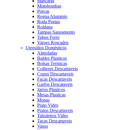
Mascaras
Motobombas
Porcas
Regua Aluminio
Roda Portao
Roldana
Tampas Saneamento
Tubos Ferro
Varoes Roscados
Utensilios Domésticos
Almofadas
Baldes Plasticos
Bolsas Termicas
Colheres Descartaveis
Copos Descartaveis
Facas Descartaveis
Garfos Descataveis
Jarros Plasticos
Mesas Plasticas
Mopas
Prato Vidro
Pratos Descartaveis
Tabuleiros Vidro
Tacas Descartaveis
Vasos