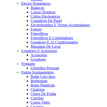
Electro Domésticos
Balanças
Caixas Termicas
Cofres Electronicos
Cortadores De Papel
Electrobombas E Termo-Acomuladores
Fogoes
Frigorificos
Frigorificos E Congeladores
Geradores E Ar Condicionados
Maquinas De Lavar
Geradores E Acessorios
Acessorios
Geradores
Vestuario
Utensilios Pessoais
Outros Equipamentos
Balde Lixo Inox
Berbequim
Bolas Natalicias
Chaleiras
Chave De Fenda
Conchas
Copos Vidro
Cruzetas