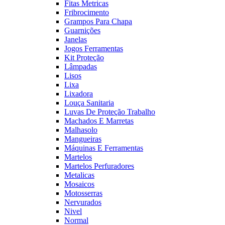
Fitas Metricas
Fribrocimento
Grampos Para Chapa
Guarnições
Janelas
Jogos Ferramentas
Kit Proteção
Lâmpadas
Lisos
Lixa
Lixadora
Louça Sanitaria
Luvas De Proteção Trabalho
Machados E Marretas
Malhasolo
Mangueiras
Máquinas E Ferramentas
Martelos
Martelos Perfuradores
Metalicas
Mosaicos
Motosserras
Nervurados
Nivel
Normal