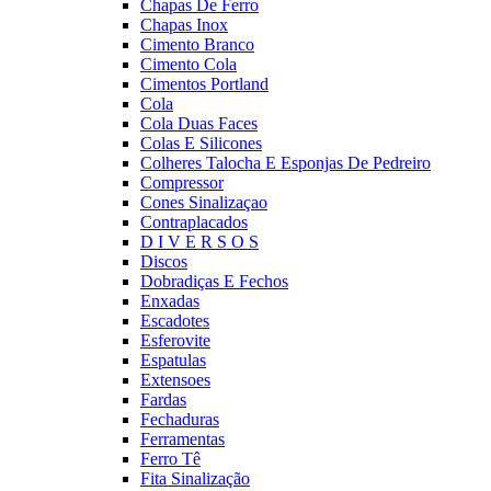
Chapas De Ferro
Chapas Inox
Cimento Branco
Cimento Cola
Cimentos Portland
Cola
Cola Duas Faces
Colas E Silicones
Colheres Talocha E Esponjas De Pedreiro
Compressor
Cones Sinalizaçao
Contraplacados
D I V E R S O S
Discos
Dobradiças E Fechos
Enxadas
Escadotes
Esferovite
Espatulas
Extensoes
Fardas
Fechaduras
Ferramentas
Ferro Tê
Fita Sinalização