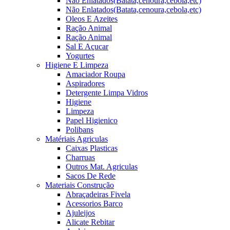
Não Enlatados(Batata,cenoura,cebola,etc)
Não Enlatados(Batata,cenoura,cebola,etc)
Oleos E Azeites
Ração Animal
Ração Animal
Sal E Açucar
Yogurtes
Higiene E Limpeza
Amaciador Roupa
Aspiradores
Detergente Limpa Vidros
Higiene
Limpeza
Papel Higienico
Polibans
Matériais Agriculas
Caixas Plasticas
Charruas
Outros Mat. Agriculas
Sacos De Rede
Materiais Construção
Abraçadeiras Fivela
Acessorios Barco
Ajuleijos
Alicate Rebitar