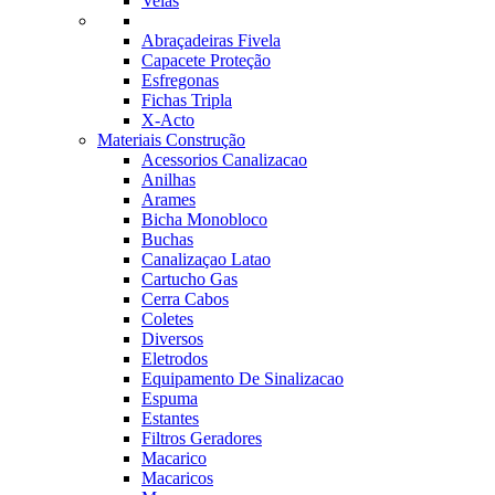
Velas
Abraçadeiras Fivela
Capacete Proteção
Esfregonas
Fichas Tripla
X-Acto
Materiais Construção
Acessorios Canalizacao
Anilhas
Arames
Bicha Monobloco
Buchas
Canalizaçao Latao
Cartucho Gas
Cerra Cabos
Coletes
Diversos
Eletrodos
Equipamento De Sinalizacao
Espuma
Estantes
Filtros Geradores
Macarico
Macaricos