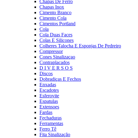
Chapas De Ferro
Chapas Inox
Cimento Branco
Cimento Cola
Cimentos Portland
Cola
Cola Duas Faces
Colas E Silicones
Colheres Talocha E Esponjas De Pedreiro
Compressor
Cones Sinalizaçao
Contraplacados
D I V E R S O S
Discos
Dobradiças E Fechos
Enxadas
Escadotes
Esferovite
Espatulas
Extensoes
Fardas
Fechaduras
Ferramentas
Ferro Tê
Fita Sinalização