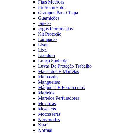
Fitas Metricas
Fribrocimento
Grampos Para Chapa
Guarnições
Janelas
Jogos Ferramentas
Kit Proteção
Lâmpadas
Lisos
Lixa
Lixadora
Louça Sanitaria
Luvas De Proteção Trabalho
Machados E Marretas
Malhasolo
Mangueiras
Máquinas E Ferramentas
Martelos
Martelos Perfuradores
Metalicas
Mosaicos
Motosserras
Nervurados
Nivel
Normal