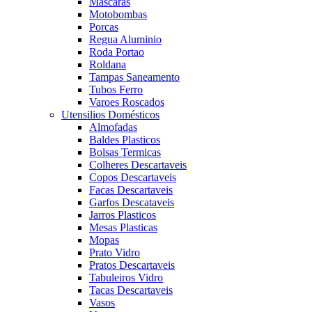
Mascaras
Motobombas
Porcas
Regua Aluminio
Roda Portao
Roldana
Tampas Saneamento
Tubos Ferro
Varoes Roscados
Utensilios Domésticos
Almofadas
Baldes Plasticos
Bolsas Termicas
Colheres Descartaveis
Copos Descartaveis
Facas Descartaveis
Garfos Descataveis
Jarros Plasticos
Mesas Plasticas
Mopas
Prato Vidro
Pratos Descartaveis
Tabuleiros Vidro
Tacas Descartaveis
Vasos