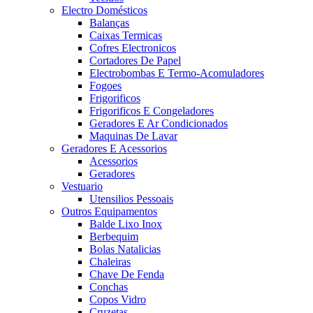
Electro Domésticos
Balanças
Caixas Termicas
Cofres Electronicos
Cortadores De Papel
Electrobombas E Termo-Acomuladores
Fogoes
Frigorificos
Frigorificos E Congeladores
Geradores E Ar Condicionados
Maquinas De Lavar
Geradores E Acessorios
Acessorios
Geradores
Vestuario
Utensilios Pessoais
Outros Equipamentos
Balde Lixo Inox
Berbequim
Bolas Natalicias
Chaleiras
Chave De Fenda
Conchas
Copos Vidro
Cruzetas