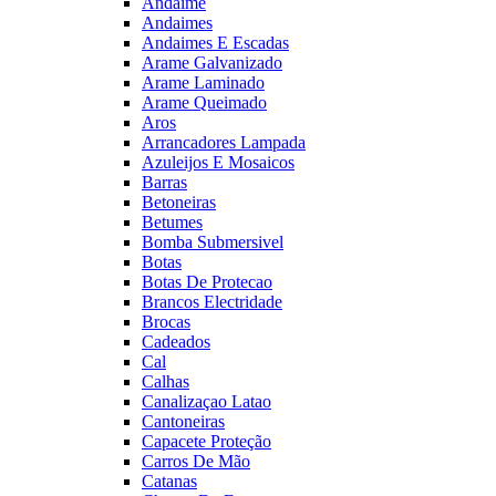
Andaime
Andaimes
Andaimes E Escadas
Arame Galvanizado
Arame Laminado
Arame Queimado
Aros
Arrancadores Lampada
Azuleijos E Mosaicos
Barras
Betoneiras
Betumes
Bomba Submersivel
Botas
Botas De Protecao
Brancos Electridade
Brocas
Cadeados
Cal
Calhas
Canalizaçao Latao
Cantoneiras
Capacete Proteção
Carros De Mão
Catanas