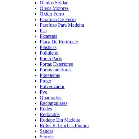
Oculos Soldar
Oleos Motores
Oxido Ferro
Parafuso De Ferro
Parafuso Para Madeira
Pas
Picaretas
Placa De Roofmate
Plasticas
Politileno
Ponta Paris
Portas Exteriores
Portas Interiores
Prateleiras
Prego
Pulverizador
Pvc
Quadrados
Rectangulares
Redes
Redondos
Rodape Em Madeira
Rolos E Trinchas Pintura
Sancas
Serrote