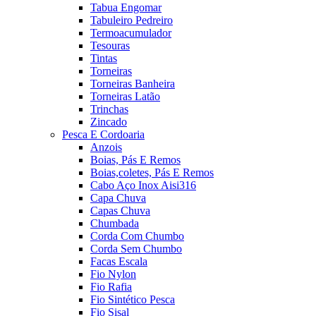
Tabua Engomar
Tabuleiro Pedreiro
Termoacumulador
Tesouras
Tintas
Torneiras
Torneiras Banheira
Torneiras Latão
Trinchas
Zincado
Pesca E Cordoaria
Anzois
Boias, Pás E Remos
Boias,coletes, Pás E Remos
Cabo Aço Inox Aisi316
Capa Chuva
Capas Chuva
Chumbada
Corda Com Chumbo
Corda Sem Chumbo
Facas Escala
Fio Nylon
Fio Rafia
Fio Sintético Pesca
Fio Sisal