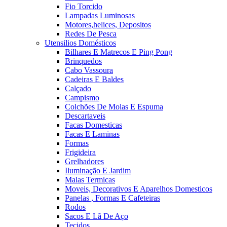
Fio Torcido
Lampadas Luminosas
Motores,helices, Depositos
Redes De Pesca
Utensilios Domésticos
Bilhares E Matrecos E Ping Pong
Brinquedos
Cabo Vassoura
Cadeiras E Baldes
Calçado
Campismo
Colchões De Molas E Espuma
Descartaveis
Facas Domesticas
Facas E Laminas
Formas
Frigideira
Grelhadores
Iluminação E Jardim
Malas Termicas
Moveis, Decorativos E Aparelhos Domesticos
Panelas , Formas E Cafeteiras
Rodos
Sacos E Lã De Aço
Tecidos