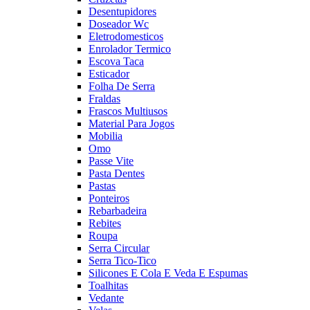
Desentupidores
Doseador Wc
Eletrodomesticos
Enrolador Termico
Escova Taca
Esticador
Folha De Serra
Fraldas
Frascos Multiusos
Material Para Jogos
Mobilia
Omo
Passe Vite
Pasta Dentes
Pastas
Ponteiros
Rebarbadeira
Rebites
Roupa
Serra Circular
Serra Tico-Tico
Silicones E Cola E Veda E Espumas
Toalhitas
Vedante