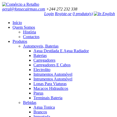
geral@fonsecairmao.com
+244 272 232 338
Login
Registe-se
0 produto(s)
Início
Quem Somos
História
Contactos
Produtos
Automoveis, Baterias
Agua Destilada E Agua Radiador
Baterias
Carregadores
Carregadores E Cabos
Electrolito
Intrumentos Automóvel
Intrumentos Automóvel
Lonas Para Viaturas
Macacos Hidraulicos
Pneus
Terminais Bateria
Bebidas
Agua Tonica
Brancos
Importada