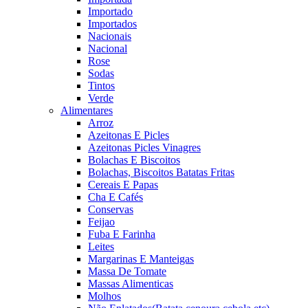
Importado
Importados
Nacionais
Nacional
Rose
Sodas
Tintos
Verde
Alimentares
Arroz
Azeitonas E Picles
Azeitonas Picles Vinagres
Bolachas E Biscoitos
Bolachas, Biscoitos Batatas Fritas
Cereais E Papas
Cha E Cafés
Conservas
Feijao
Fuba E Farinha
Leites
Margarinas E Manteigas
Massa De Tomate
Massas Alimenticas
Molhos