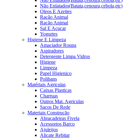
Não Enlatados(Batata,cenoura,cebola,etc)
Não Enlatados(Batata,cenoura,cebola,etc)
Oleos E Azeites
Ração Animal
Ração Animal
Sal E Açucar
Yogurtes
Higiene E Limpeza
Amaciador Roupa
Aspiradores
Detergente Limpa Vidros
Higiene
Limpeza
Papel Higienico
Polibans
Matériais Agriculas
Caixas Plasticas
Charruas
Outros Mat. Agriculas
Sacos De Rede
Materiais Construção
Abraçadeiras Fivela
Acessorios Barco
Ajuleijos
Alicate Rebitar