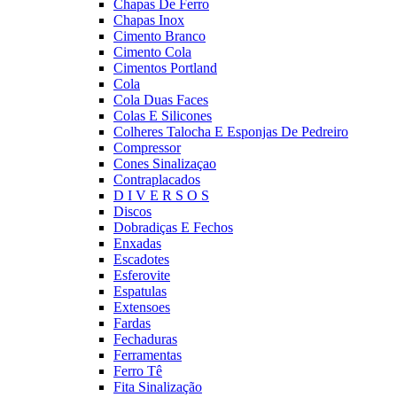
Chapas De Ferro
Chapas Inox
Cimento Branco
Cimento Cola
Cimentos Portland
Cola
Cola Duas Faces
Colas E Silicones
Colheres Talocha E Esponjas De Pedreiro
Compressor
Cones Sinalizaçao
Contraplacados
D I V E R S O S
Discos
Dobradiças E Fechos
Enxadas
Escadotes
Esferovite
Espatulas
Extensoes
Fardas
Fechaduras
Ferramentas
Ferro Tê
Fita Sinalização