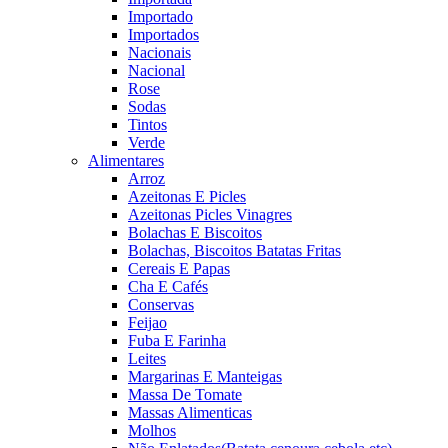
Importado
Importados
Nacionais
Nacional
Rose
Sodas
Tintos
Verde
Alimentares
Arroz
Azeitonas E Picles
Azeitonas Picles Vinagres
Bolachas E Biscoitos
Bolachas, Biscoitos Batatas Fritas
Cereais E Papas
Cha E Cafés
Conservas
Feijao
Fuba E Farinha
Leites
Margarinas E Manteigas
Massa De Tomate
Massas Alimenticas
Molhos