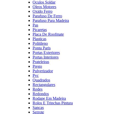
Oculos Soldar
Oleos Motores
Oxido Ferro
Parafuso De Ferro
Parafuso Para Madeira
Pas
Picaretas
Placa De Roofmate
Plasticas
Politileno
Ponta Paris
Portas Exteriores
Portas Interiores
Prateleiras
Prego
Pulverizador
Pvc
Quadrados
Rectangulares
Redes
Redondos
Rodape Em Madeira
Rolos E Trinchas Pintura
Sancas
Serrote