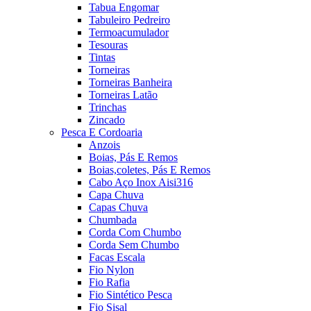
Tabua Engomar
Tabuleiro Pedreiro
Termoacumulador
Tesouras
Tintas
Torneiras
Torneiras Banheira
Torneiras Latão
Trinchas
Zincado
Pesca E Cordoaria
Anzois
Boias, Pás E Remos
Boias,coletes, Pás E Remos
Cabo Aço Inox Aisi316
Capa Chuva
Capas Chuva
Chumbada
Corda Com Chumbo
Corda Sem Chumbo
Facas Escala
Fio Nylon
Fio Rafia
Fio Sintético Pesca
Fio Sisal