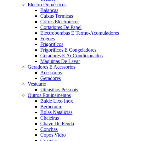
Electro Domésticos
Balanças
Caixas Termicas
Cofres Electronicos
Cortadores De Papel
Electrobombas E Termo-Acomuladores
Fogoes
Frigorificos
Frigorificos E Congeladores
Geradores E Ar Condicionados
Maquinas De Lavar
Geradores E Acessorios
Acessorios
Geradores
Vestuario
Utensilios Pessoais
Outros Equipamentos
Balde Lixo Inox
Berbequim
Bolas Natalicias
Chaleiras
Chave De Fenda
Conchas
Copos Vidro
Cruzetas