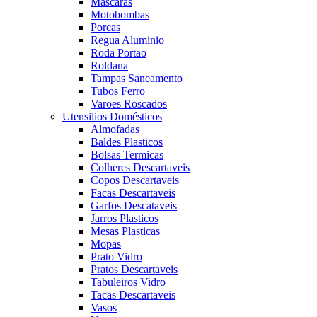
Mascaras
Motobombas
Porcas
Regua Aluminio
Roda Portao
Roldana
Tampas Saneamento
Tubos Ferro
Varoes Roscados
Utensilios Domésticos
Almofadas
Baldes Plasticos
Bolsas Termicas
Colheres Descartaveis
Copos Descartaveis
Facas Descartaveis
Garfos Descataveis
Jarros Plasticos
Mesas Plasticas
Mopas
Prato Vidro
Pratos Descartaveis
Tabuleiros Vidro
Tacas Descartaveis
Vasos