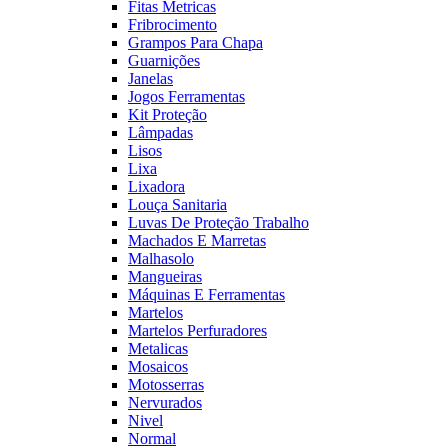
Fitas Metricas
Fribrocimento
Grampos Para Chapa
Guarnições
Janelas
Jogos Ferramentas
Kit Proteção
Lâmpadas
Lisos
Lixa
Lixadora
Louça Sanitaria
Luvas De Proteção Trabalho
Machados E Marretas
Malhasolo
Mangueiras
Máquinas E Ferramentas
Martelos
Martelos Perfuradores
Metalicas
Mosaicos
Motosserras
Nervurados
Nivel
Normal