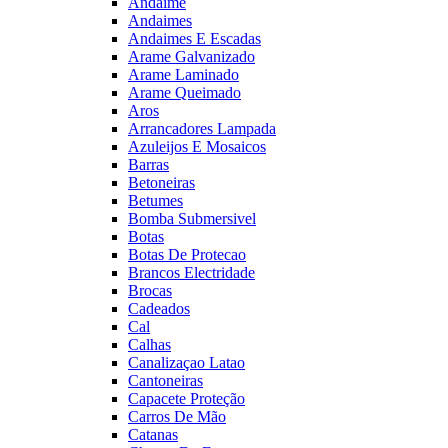
Andaime
Andaimes
Andaimes E Escadas
Arame Galvanizado
Arame Laminado
Arame Queimado
Aros
Arrancadores Lampada
Azuleijos E Mosaicos
Barras
Betoneiras
Betumes
Bomba Submersivel
Botas
Botas De Protecao
Brancos Electridade
Brocas
Cadeados
Cal
Calhas
Canalizaçao Latao
Cantoneiras
Capacete Proteção
Carros De Mão
Catanas