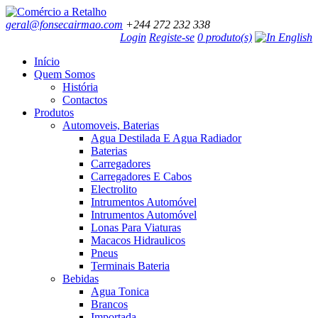
geral@fonsecairmao.com
+244 272 232 338
Login
Registe-se
0 produto(s)
Início
Quem Somos
História
Contactos
Produtos
Automoveis, Baterias
Agua Destilada E Agua Radiador
Baterias
Carregadores
Carregadores E Cabos
Electrolito
Intrumentos Automóvel
Intrumentos Automóvel
Lonas Para Viaturas
Macacos Hidraulicos
Pneus
Terminais Bateria
Bebidas
Agua Tonica
Brancos
Importada