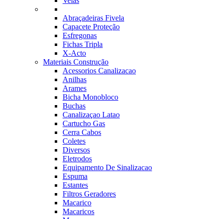
Velas
Abraçadeiras Fivela
Capacete Proteção
Esfregonas
Fichas Tripla
X-Acto
Materiais Construção
Acessorios Canalizacao
Anilhas
Arames
Bicha Monobloco
Buchas
Canalizaçao Latao
Cartucho Gas
Cerra Cabos
Coletes
Diversos
Eletrodos
Equipamento De Sinalizacao
Espuma
Estantes
Filtros Geradores
Macarico
Macaricos