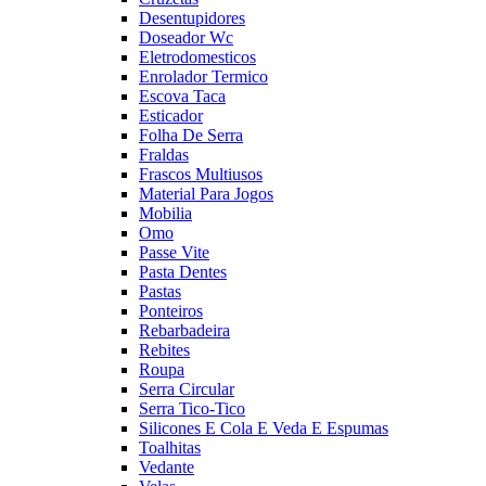
Desentupidores
Doseador Wc
Eletrodomesticos
Enrolador Termico
Escova Taca
Esticador
Folha De Serra
Fraldas
Frascos Multiusos
Material Para Jogos
Mobilia
Omo
Passe Vite
Pasta Dentes
Pastas
Ponteiros
Rebarbadeira
Rebites
Roupa
Serra Circular
Serra Tico-Tico
Silicones E Cola E Veda E Espumas
Toalhitas
Vedante