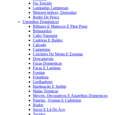
Fio Torcido
Lampadas Luminosas
Motores,helices, Depositos
Redes De Pesca
Utensilios Domésticos
Bilhares E Matrecos E Ping Pong
Brinquedos
Cabo Vassoura
Cadeiras E Baldes
Calçado
Campismo
Colchões De Molas E Espuma
Descartaveis
Facas Domesticas
Facas E Laminas
Formas
Frigideira
Grelhadores
Iluminação E Jardim
Malas Termicas
Moveis, Decorativos E Aparelhos Domesticos
Panelas , Formas E Cafeteiras
Rodos
Sacos E Lã De Aço
Tecidos