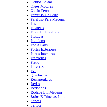
Oculos Soldar
Oleos Motores
Oxido Ferro
Parafuso De Ferro
Parafuso Para Madeira
Pas
Picaretas
Placa De Roofmate
Plasticas
Politileno
Ponta Paris
Portas Exteriores
Portas Interiores
Prateleiras
Prego
Pulverizador
Pvc
Quadrados
Rectangulares
Redes
Redondos
Rodape Em Madeira
Rolos E Trinchas Pintura
Sancas
Serrote