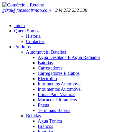
geral@fonsecairmao.com
+244 272 232 338
Início
Quem Somos
História
Contactos
Produtos
Automoveis, Baterias
Agua Destilada E Agua Radiador
Baterias
Carregadores
Carregadores E Cabos
Electrolito
Intrumentos Automóvel
Intrumentos Automóvel
Lonas Para Viaturas
Macacos Hidraulicos
Pneus
Terminais Bateria
Bebidas
Agua Tonica
Brancos
Importada