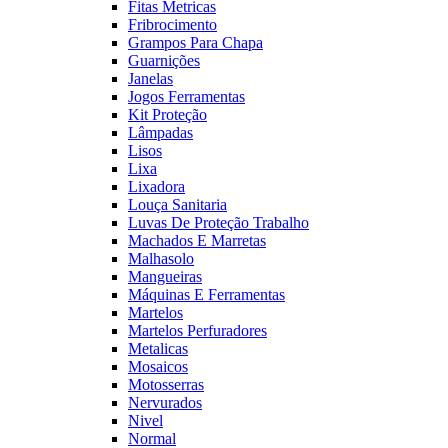
Fitas Metricas
Fribrocimento
Grampos Para Chapa
Guarnições
Janelas
Jogos Ferramentas
Kit Proteção
Lâmpadas
Lisos
Lixa
Lixadora
Louça Sanitaria
Luvas De Proteção Trabalho
Machados E Marretas
Malhasolo
Mangueiras
Máquinas E Ferramentas
Martelos
Martelos Perfuradores
Metalicas
Mosaicos
Motosserras
Nervurados
Nivel
Normal