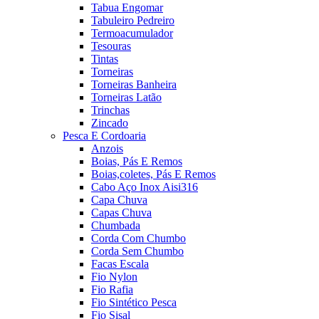
Tabua Engomar
Tabuleiro Pedreiro
Termoacumulador
Tesouras
Tintas
Torneiras
Torneiras Banheira
Torneiras Latão
Trinchas
Zincado
Pesca E Cordoaria
Anzois
Boias, Pás E Remos
Boias,coletes, Pás E Remos
Cabo Aço Inox Aisi316
Capa Chuva
Capas Chuva
Chumbada
Corda Com Chumbo
Corda Sem Chumbo
Facas Escala
Fio Nylon
Fio Rafia
Fio Sintético Pesca
Fio Sisal