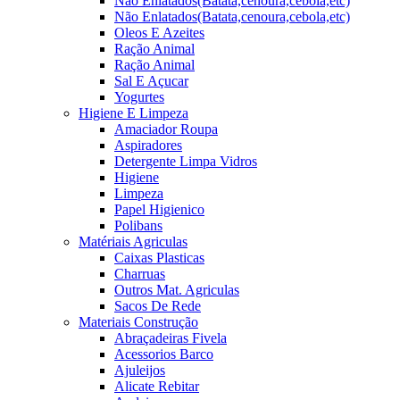
Não Enlatados(Batata,cenoura,cebola,etc)
Não Enlatados(Batata,cenoura,cebola,etc)
Oleos E Azeites
Ração Animal
Ração Animal
Sal E Açucar
Yogurtes
Higiene E Limpeza
Amaciador Roupa
Aspiradores
Detergente Limpa Vidros
Higiene
Limpeza
Papel Higienico
Polibans
Matériais Agriculas
Caixas Plasticas
Charruas
Outros Mat. Agriculas
Sacos De Rede
Materiais Construção
Abraçadeiras Fivela
Acessorios Barco
Ajuleijos
Alicate Rebitar