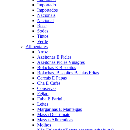
Importado
Importados
Nacionais
Nacional
Rose
Sodas
Tintos
Verde
Alimentares
Arroz
Azeitonas E Picles
Azeitonas Picles Vinagres
Bolachas E Biscoitos
Bolachas, Biscoitos Batatas Fritas
Cereais E Papas
Cha E Cafés
Conservas
Feijao
Fuba E Farinha
Leites
Margarinas E Manteigas
Massa De Tomate
Massas Alimenticas
Molhos