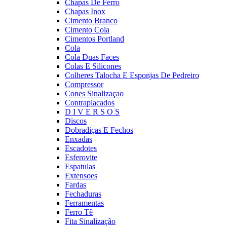
Chapas De Ferro
Chapas Inox
Cimento Branco
Cimento Cola
Cimentos Portland
Cola
Cola Duas Faces
Colas E Silicones
Colheres Talocha E Esponjas De Pedreiro
Compressor
Cones Sinalizaçao
Contraplacados
D I V E R S O S
Discos
Dobradiças E Fechos
Enxadas
Escadotes
Esferovite
Espatulas
Extensoes
Fardas
Fechaduras
Ferramentas
Ferro Tê
Fita Sinalização