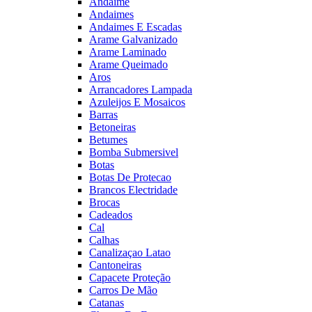
Andaime
Andaimes
Andaimes E Escadas
Arame Galvanizado
Arame Laminado
Arame Queimado
Aros
Arrancadores Lampada
Azuleijos E Mosaicos
Barras
Betoneiras
Betumes
Bomba Submersivel
Botas
Botas De Protecao
Brancos Electridade
Brocas
Cadeados
Cal
Calhas
Canalizaçao Latao
Cantoneiras
Capacete Proteção
Carros De Mão
Catanas