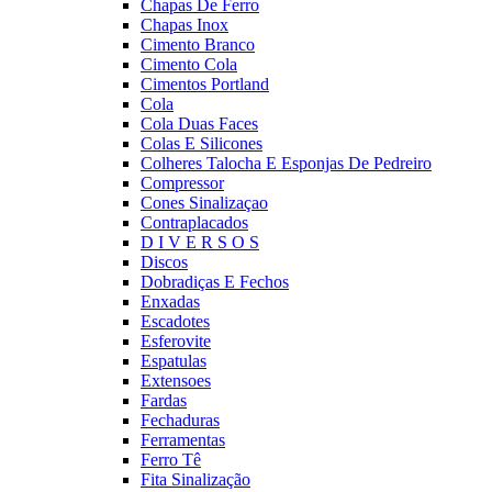
Chapas De Ferro
Chapas Inox
Cimento Branco
Cimento Cola
Cimentos Portland
Cola
Cola Duas Faces
Colas E Silicones
Colheres Talocha E Esponjas De Pedreiro
Compressor
Cones Sinalizaçao
Contraplacados
D I V E R S O S
Discos
Dobradiças E Fechos
Enxadas
Escadotes
Esferovite
Espatulas
Extensoes
Fardas
Fechaduras
Ferramentas
Ferro Tê
Fita Sinalização