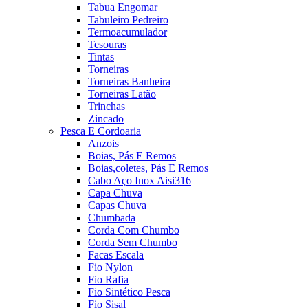
Tabua Engomar
Tabuleiro Pedreiro
Termoacumulador
Tesouras
Tintas
Torneiras
Torneiras Banheira
Torneiras Latão
Trinchas
Zincado
Pesca E Cordoaria
Anzois
Boias, Pás E Remos
Boias,coletes, Pás E Remos
Cabo Aço Inox Aisi316
Capa Chuva
Capas Chuva
Chumbada
Corda Com Chumbo
Corda Sem Chumbo
Facas Escala
Fio Nylon
Fio Rafia
Fio Sintético Pesca
Fio Sisal