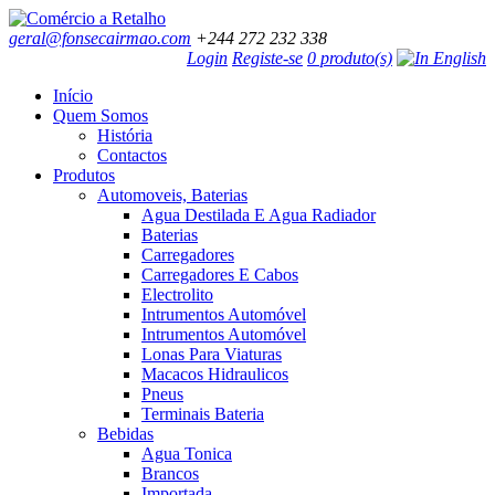
geral@fonsecairmao.com
+244 272 232 338
Login
Registe-se
0 produto(s)
Início
Quem Somos
História
Contactos
Produtos
Automoveis, Baterias
Agua Destilada E Agua Radiador
Baterias
Carregadores
Carregadores E Cabos
Electrolito
Intrumentos Automóvel
Intrumentos Automóvel
Lonas Para Viaturas
Macacos Hidraulicos
Pneus
Terminais Bateria
Bebidas
Agua Tonica
Brancos
Importada