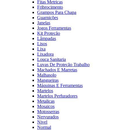
Fitas Metricas
Fribrocimento
Grampos Para Chapa
Guarnições
Janelas
Jogos Ferramentas
Kit Proteção
Lâmpadas
Lisos
Lixa
Lixadora
Louça Sanitaria
Luvas De Proteção Trabalho
Machados E Marretas
Malhasolo
Mangueiras
Máquinas E Ferramentas
Martelos
Martelos Perfuradores
Metalicas
Mosaicos
Motosserras
Nervurados
Nivel
Normal