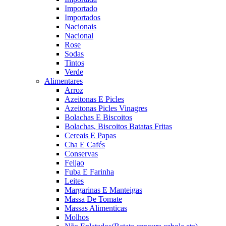
Importado
Importados
Nacionais
Nacional
Rose
Sodas
Tintos
Verde
Alimentares
Arroz
Azeitonas E Picles
Azeitonas Picles Vinagres
Bolachas E Biscoitos
Bolachas, Biscoitos Batatas Fritas
Cereais E Papas
Cha E Cafés
Conservas
Feijao
Fuba E Farinha
Leites
Margarinas E Manteigas
Massa De Tomate
Massas Alimenticas
Molhos