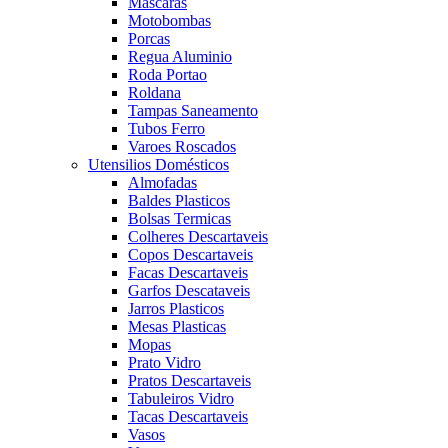
Mascaras
Motobombas
Porcas
Regua Aluminio
Roda Portao
Roldana
Tampas Saneamento
Tubos Ferro
Varoes Roscados
Utensilios Domésticos
Almofadas
Baldes Plasticos
Bolsas Termicas
Colheres Descartaveis
Copos Descartaveis
Facas Descartaveis
Garfos Descataveis
Jarros Plasticos
Mesas Plasticas
Mopas
Prato Vidro
Pratos Descartaveis
Tabuleiros Vidro
Tacas Descartaveis
Vasos