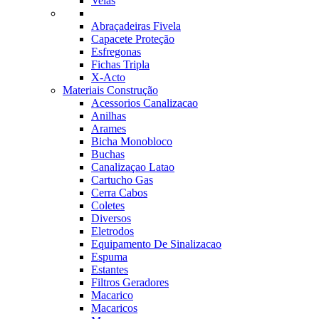
Velas
Abraçadeiras Fivela
Capacete Proteção
Esfregonas
Fichas Tripla
X-Acto
Materiais Construção
Acessorios Canalizacao
Anilhas
Arames
Bicha Monobloco
Buchas
Canalizaçao Latao
Cartucho Gas
Cerra Cabos
Coletes
Diversos
Eletrodos
Equipamento De Sinalizacao
Espuma
Estantes
Filtros Geradores
Macarico
Macaricos