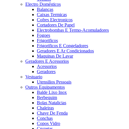
Electro Domésticos
Balanças
Caixas Termicas
Cofres Electronicos
Cortadores De Papel
Electrobombas E Termo-Acomuladores
Fogoes
Frigorificos
Frigorificos E Congeladores
Geradores E Ar Condicionados
Maquinas De Lavar
Geradores E Acessorios
Acessorios
Geradores
Vestuario
Utensilios Pessoais
Outros Equipamentos
Balde Lixo Inox
Berbequim
Bolas Natalicias
Chaleiras
Chave De Fenda
Conchas
Copos Vidro
Cruzetas