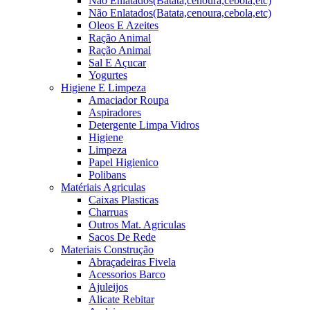
Não Enlatados(Batata,cenoura,cebola,etc)
Não Enlatados(Batata,cenoura,cebola,etc)
Oleos E Azeites
Ração Animal
Ração Animal
Sal E Açucar
Yogurtes
Higiene E Limpeza
Amaciador Roupa
Aspiradores
Detergente Limpa Vidros
Higiene
Limpeza
Papel Higienico
Polibans
Matériais Agriculas
Caixas Plasticas
Charruas
Outros Mat. Agriculas
Sacos De Rede
Materiais Construção
Abraçadeiras Fivela
Acessorios Barco
Ajuleijos
Alicate Rebitar