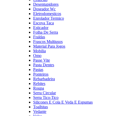
Desentupidores
Doseador Wc
Eletrodomesticos
Enrolador Termico
Escova Taca
Esticador
Folha De Serra
Fraldas
Frascos Multiusos
Material Para Jogos
Mobilia
Omo
Passe Vite
Pasta Dentes
Pastas
Ponteiros
Rebarbadeira
Rebites
Roupa
Serra Circular
Serra Tico-Tico
Silicones E Cola E Veda E Espumas
Toalhitas
Vedante