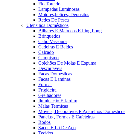
Fio Torcido
Lampadas Luminosas
Motores,helices, Depositos
Redes De Pesca
Utensilios Domésticos
Bilhares E Matrecos E Ping Pong
Brinquedos
Cabo Vassoura
Cadeiras E Baldes
Calçado
Campismo
Colchões De Molas E Espuma
Descartaveis
Facas Domesticas
Facas E Laminas
Formas
Frigideira
Grelhadores
Iluminação E Jardim
Malas Termicas
Moveis, Decorativos E Aparelhos Domesticos
Panelas , Formas E Cafeteiras
Rodos
Sacos E Lã De Aço
Tecidos