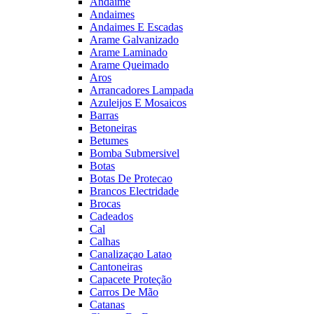
Andaime
Andaimes
Andaimes E Escadas
Arame Galvanizado
Arame Laminado
Arame Queimado
Aros
Arrancadores Lampada
Azuleijos E Mosaicos
Barras
Betoneiras
Betumes
Bomba Submersivel
Botas
Botas De Protecao
Brancos Electridade
Brocas
Cadeados
Cal
Calhas
Canalizaçao Latao
Cantoneiras
Capacete Proteção
Carros De Mão
Catanas