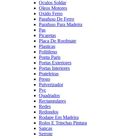
Oculos Soldar
Oleos Motores
Oxido Ferro
Parafuso De Ferro
Parafuso Para Madeira
Pas
Picaretas
Placa De Roofmate
Plasticas
Politileno
Ponta Paris
Portas Exteriores
Portas Interiores
Prateleiras
Prego
Pulverizador
Pvc
Quadrados
Rectangulares
Redes
Redondos
Rodape Em Madeira
Rolos E Trinchas Pintura
Sancas
Serrote