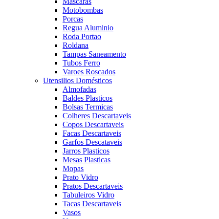
Mascaras
Motobombas
Porcas
Regua Aluminio
Roda Portao
Roldana
Tampas Saneamento
Tubos Ferro
Varoes Roscados
Utensilios Domésticos
Almofadas
Baldes Plasticos
Bolsas Termicas
Colheres Descartaveis
Copos Descartaveis
Facas Descartaveis
Garfos Descataveis
Jarros Plasticos
Mesas Plasticas
Mopas
Prato Vidro
Pratos Descartaveis
Tabuleiros Vidro
Tacas Descartaveis
Vasos