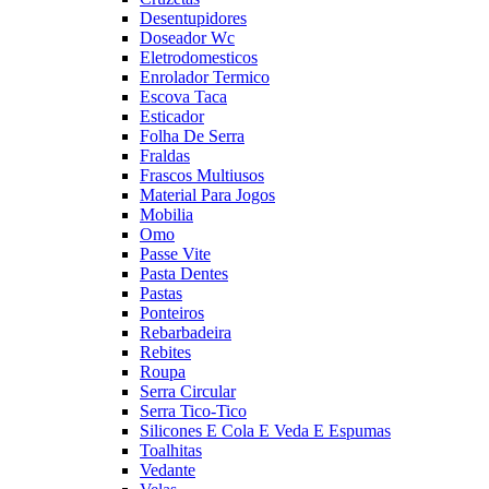
Desentupidores
Doseador Wc
Eletrodomesticos
Enrolador Termico
Escova Taca
Esticador
Folha De Serra
Fraldas
Frascos Multiusos
Material Para Jogos
Mobilia
Omo
Passe Vite
Pasta Dentes
Pastas
Ponteiros
Rebarbadeira
Rebites
Roupa
Serra Circular
Serra Tico-Tico
Silicones E Cola E Veda E Espumas
Toalhitas
Vedante