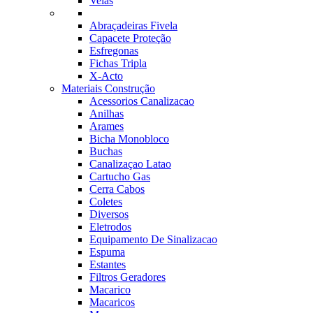
Velas
Abraçadeiras Fivela
Capacete Proteção
Esfregonas
Fichas Tripla
X-Acto
Materiais Construção
Acessorios Canalizacao
Anilhas
Arames
Bicha Monobloco
Buchas
Canalizaçao Latao
Cartucho Gas
Cerra Cabos
Coletes
Diversos
Eletrodos
Equipamento De Sinalizacao
Espuma
Estantes
Filtros Geradores
Macarico
Macaricos