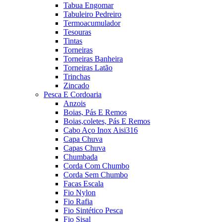
Tabua Engomar
Tabuleiro Pedreiro
Termoacumulador
Tesouras
Tintas
Torneiras
Torneiras Banheira
Torneiras Latão
Trinchas
Zincado
Pesca E Cordoaria
Anzois
Boias, Pás E Remos
Boias,coletes, Pás E Remos
Cabo Aço Inox Aisi316
Capa Chuva
Capas Chuva
Chumbada
Corda Com Chumbo
Corda Sem Chumbo
Facas Escala
Fio Nylon
Fio Rafia
Fio Sintético Pesca
Fio Sisal