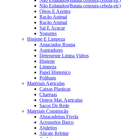
Não Enlatados(Batata,cenoura,cebola,etc)
Não Enlatados(Batata,cenoura,cebola,etc)
Oleos E Azeites
Ração Animal
Ração Animal
Sal E Açucar
Yogurtes
Higiene E Limpeza
Amaciador Roupa
Aspiradores
Detergente Limpa Vidros
Higiene
Limpeza
Papel Higienico
Polibans
Matériais Agriculas
Caixas Plasticas
Charruas
Outros Mat. Agriculas
Sacos De Rede
Materiais Construção
Abraçadeiras Fivela
Acessorios Barco
Ajuleijos
Alicate Rebitar