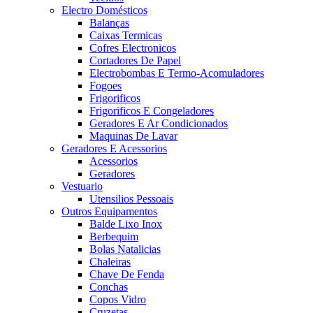
Electro Domésticos
Balanças
Caixas Termicas
Cofres Electronicos
Cortadores De Papel
Electrobombas E Termo-Acomuladores
Fogoes
Frigorificos
Frigorificos E Congeladores
Geradores E Ar Condicionados
Maquinas De Lavar
Geradores E Acessorios
Acessorios
Geradores
Vestuario
Utensilios Pessoais
Outros Equipamentos
Balde Lixo Inox
Berbequim
Bolas Natalicias
Chaleiras
Chave De Fenda
Conchas
Copos Vidro
Cruzetas