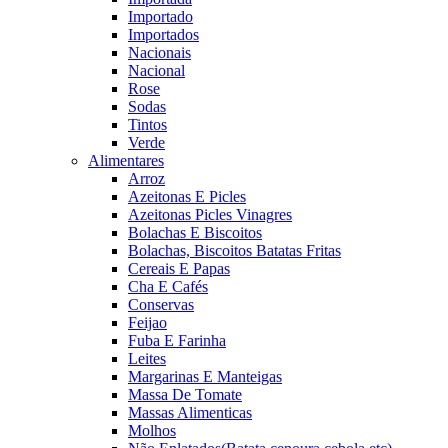
Importado
Importados
Nacionais
Nacional
Rose
Sodas
Tintos
Verde
Alimentares
Arroz
Azeitonas E Picles
Azeitonas Picles Vinagres
Bolachas E Biscoitos
Bolachas, Biscoitos Batatas Fritas
Cereais E Papas
Cha E Cafés
Conservas
Feijao
Fuba E Farinha
Leites
Margarinas E Manteigas
Massa De Tomate
Massas Alimenticas
Molhos