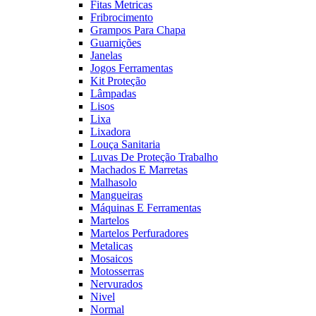
Fitas Metricas
Fribrocimento
Grampos Para Chapa
Guarnições
Janelas
Jogos Ferramentas
Kit Proteção
Lâmpadas
Lisos
Lixa
Lixadora
Louça Sanitaria
Luvas De Proteção Trabalho
Machados E Marretas
Malhasolo
Mangueiras
Máquinas E Ferramentas
Martelos
Martelos Perfuradores
Metalicas
Mosaicos
Motosserras
Nervurados
Nivel
Normal