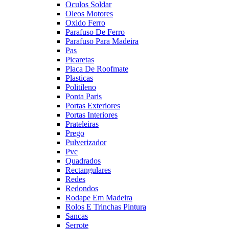
Oculos Soldar
Oleos Motores
Oxido Ferro
Parafuso De Ferro
Parafuso Para Madeira
Pas
Picaretas
Placa De Roofmate
Plasticas
Politileno
Ponta Paris
Portas Exteriores
Portas Interiores
Prateleiras
Prego
Pulverizador
Pvc
Quadrados
Rectangulares
Redes
Redondos
Rodape Em Madeira
Rolos E Trinchas Pintura
Sancas
Serrote