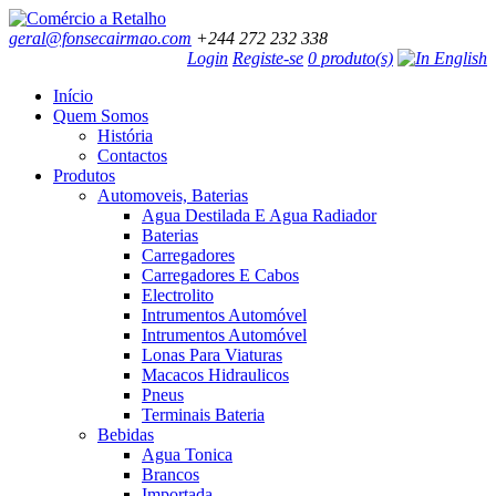
geral@fonsecairmao.com
+244 272 232 338
Login
Registe-se
0 produto(s)
Início
Quem Somos
História
Contactos
Produtos
Automoveis, Baterias
Agua Destilada E Agua Radiador
Baterias
Carregadores
Carregadores E Cabos
Electrolito
Intrumentos Automóvel
Intrumentos Automóvel
Lonas Para Viaturas
Macacos Hidraulicos
Pneus
Terminais Bateria
Bebidas
Agua Tonica
Brancos
Importada