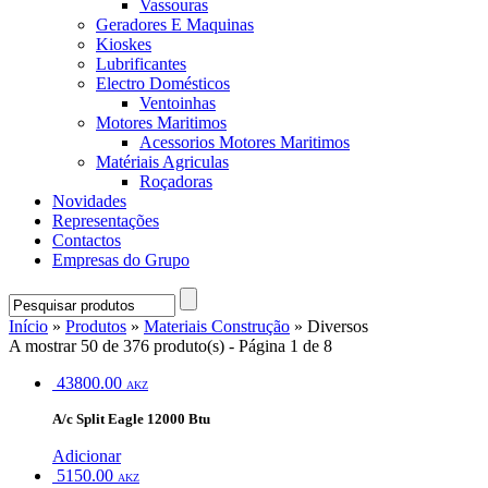
Vassouras
Geradores E Maquinas
Kioskes
Lubrificantes
Electro Domésticos
Ventoinhas
Motores Maritimos
Acessorios Motores Maritimos
Matériais Agriculas
Roçadoras
Novidades
Representações
Contactos
Empresas do Grupo
Início
»
Produtos
»
Materiais Construção
» Diversos
A mostrar 50 de 376 produto(s) - Página 1 de 8
43800.00
AKZ
A/c Split Eagle 12000 Btu
Adicionar
5150.00
AKZ