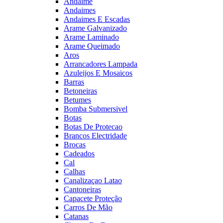
Andaime
Andaimes
Andaimes E Escadas
Arame Galvanizado
Arame Laminado
Arame Queimado
Aros
Arrancadores Lampada
Azuleijos E Mosaicos
Barras
Betoneiras
Betumes
Bomba Submersivel
Botas
Botas De Protecao
Brancos Electridade
Brocas
Cadeados
Cal
Calhas
Canalizaçao Latao
Cantoneiras
Capacete Proteção
Carros De Mão
Catanas