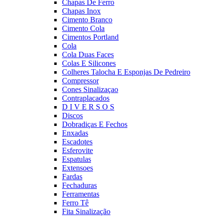
Chapas De Ferro
Chapas Inox
Cimento Branco
Cimento Cola
Cimentos Portland
Cola
Cola Duas Faces
Colas E Silicones
Colheres Talocha E Esponjas De Pedreiro
Compressor
Cones Sinalizaçao
Contraplacados
D I V E R S O S
Discos
Dobradiças E Fechos
Enxadas
Escadotes
Esferovite
Espatulas
Extensoes
Fardas
Fechaduras
Ferramentas
Ferro Tê
Fita Sinalização