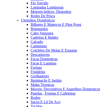
Fio Torcido
Lampadas Luminosas
Motores,helices, Depositos
Redes De Pesca
Utensilios Domésticos
Bilhares E Matrecos E Ping Pong
Brinquedos
Cabo Vassoura
Cadeiras E Baldes
Calçado
Campismo
Colchões De Molas E Espuma
Descartaveis
Facas Domesticas
Facas E Laminas
Formas
Frigideira
Grelhadores
Iluminação E Jardim
Malas Termicas
Moveis, Decorativos E Aparelhos Domesticos
Panelas , Formas E Cafeteiras
Rodos
Sacos E Lã De Aço
Tecidos