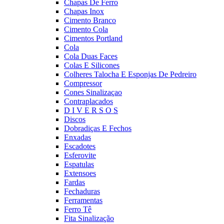
Chapas De Ferro
Chapas Inox
Cimento Branco
Cimento Cola
Cimentos Portland
Cola
Cola Duas Faces
Colas E Silicones
Colheres Talocha E Esponjas De Pedreiro
Compressor
Cones Sinalizaçao
Contraplacados
D I V E R S O S
Discos
Dobradiças E Fechos
Enxadas
Escadotes
Esferovite
Espatulas
Extensoes
Fardas
Fechaduras
Ferramentas
Ferro Tê
Fita Sinalização