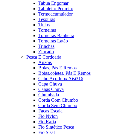
Tabua Engomar
Tabuleiro Pedreiro
Termoacumulador
Tesouras
Tintas
Torneiras
Torneiras Banheira
Torneiras Latão
Trinchas
Zincado
Pesca E Cordoaria
Anzois
Boias, Pás E Remos
Boias,coletes, Pás E Remos
Cabo Aço Inox Aisi316
Capa Chuva
Capas Chuva
Chumbada
Corda Com Chumbo
Corda Sem Chumbo
Facas Escala
Fio Nylon
Fio Rafia
Fio Sintético Pesca
Fio Sisal