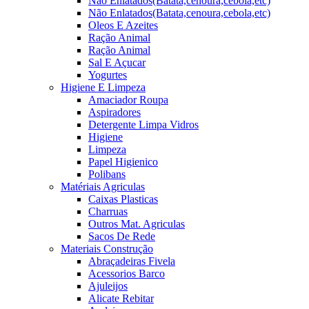
Não Enlatados(Batata,cenoura,cebola,etc)
Não Enlatados(Batata,cenoura,cebola,etc)
Oleos E Azeites
Ração Animal
Ração Animal
Sal E Açucar
Yogurtes
Higiene E Limpeza
Amaciador Roupa
Aspiradores
Detergente Limpa Vidros
Higiene
Limpeza
Papel Higienico
Polibans
Matériais Agriculas
Caixas Plasticas
Charruas
Outros Mat. Agriculas
Sacos De Rede
Materiais Construção
Abraçadeiras Fivela
Acessorios Barco
Ajuleijos
Alicate Rebitar