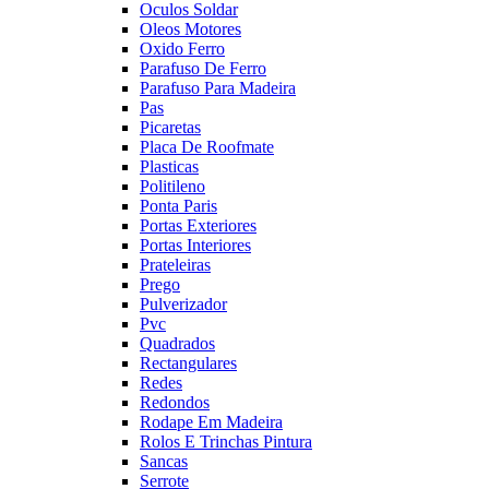
Oculos Soldar
Oleos Motores
Oxido Ferro
Parafuso De Ferro
Parafuso Para Madeira
Pas
Picaretas
Placa De Roofmate
Plasticas
Politileno
Ponta Paris
Portas Exteriores
Portas Interiores
Prateleiras
Prego
Pulverizador
Pvc
Quadrados
Rectangulares
Redes
Redondos
Rodape Em Madeira
Rolos E Trinchas Pintura
Sancas
Serrote