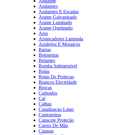
Andaime
Andaimes
Andaimes E Escadas
Arame Galvanizado
Arame Laminado
Arame Queimado
Aros
Arrancadores Lampada
Azuleijos E Mosaicos
Barras
Betoneiras
Betumes
Bomba Submersivel
Botas
Botas De Protecao
Brancos Electridade
Brocas
Cadeados
Cal
Calhas
Canalizaçao Latao
Cantoneiras
Capacete Proteção
Carros De Mão
Catanas