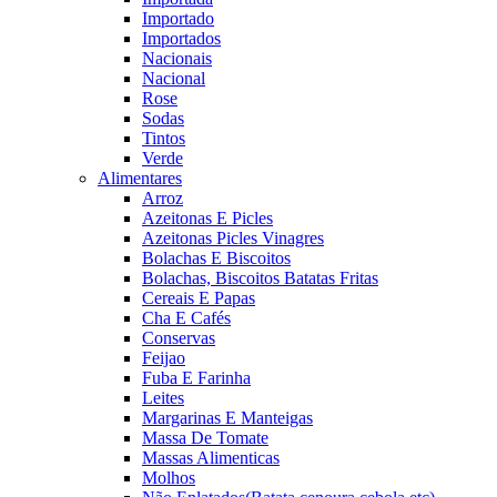
Importado
Importados
Nacionais
Nacional
Rose
Sodas
Tintos
Verde
Alimentares
Arroz
Azeitonas E Picles
Azeitonas Picles Vinagres
Bolachas E Biscoitos
Bolachas, Biscoitos Batatas Fritas
Cereais E Papas
Cha E Cafés
Conservas
Feijao
Fuba E Farinha
Leites
Margarinas E Manteigas
Massa De Tomate
Massas Alimenticas
Molhos