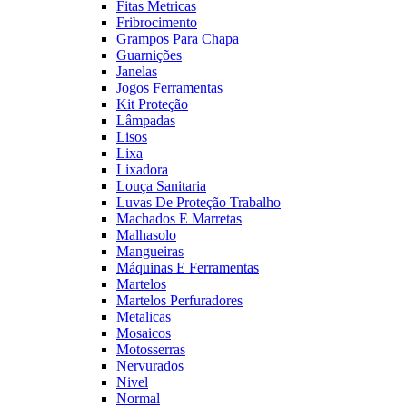
Fitas Metricas
Fribrocimento
Grampos Para Chapa
Guarnições
Janelas
Jogos Ferramentas
Kit Proteção
Lâmpadas
Lisos
Lixa
Lixadora
Louça Sanitaria
Luvas De Proteção Trabalho
Machados E Marretas
Malhasolo
Mangueiras
Máquinas E Ferramentas
Martelos
Martelos Perfuradores
Metalicas
Mosaicos
Motosserras
Nervurados
Nivel
Normal