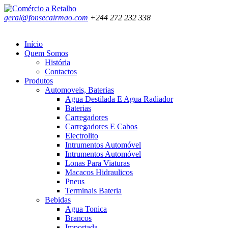
geral@fonsecairmao.com
+244 272 232 338
Início
Quem Somos
História
Contactos
Produtos
Automoveis, Baterias
Agua Destilada E Agua Radiador
Baterias
Carregadores
Carregadores E Cabos
Electrolito
Intrumentos Automóvel
Intrumentos Automóvel
Lonas Para Viaturas
Macacos Hidraulicos
Pneus
Terminais Bateria
Bebidas
Agua Tonica
Brancos
Importada