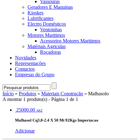
Vassouras
Geradores E Maquinas
Kioskes
Lubrificantes
Electro Domésticos
Ventoinhas
Motores Maritimos
Acessorios Motores Maritimos
Matériais Agriculas
Roçadoras
Novidades
Representações
Contactos
Empresas do Grupo
Início
»
Produtos
»
Materiais Construção
» Malhasolo
A mostrar 1 produto(s) - Página 1 de 1
25000.00
AKZ
Malhasol Cq3,0-2.4 X 50 Mt 92Kgs Importacao
Adicionar