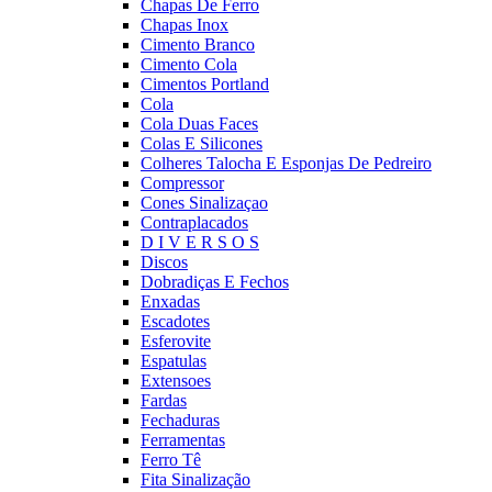
Chapas De Ferro
Chapas Inox
Cimento Branco
Cimento Cola
Cimentos Portland
Cola
Cola Duas Faces
Colas E Silicones
Colheres Talocha E Esponjas De Pedreiro
Compressor
Cones Sinalizaçao
Contraplacados
D I V E R S O S
Discos
Dobradiças E Fechos
Enxadas
Escadotes
Esferovite
Espatulas
Extensoes
Fardas
Fechaduras
Ferramentas
Ferro Tê
Fita Sinalização