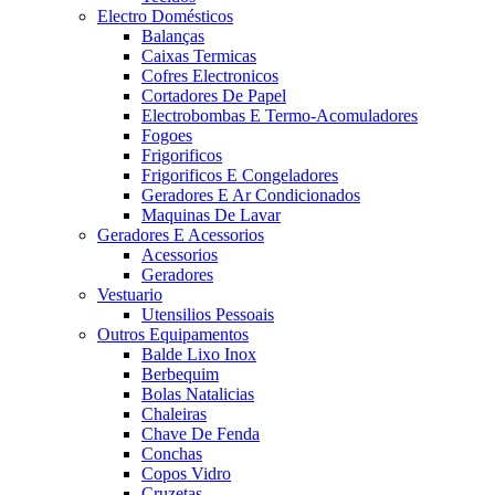
Electro Domésticos
Balanças
Caixas Termicas
Cofres Electronicos
Cortadores De Papel
Electrobombas E Termo-Acomuladores
Fogoes
Frigorificos
Frigorificos E Congeladores
Geradores E Ar Condicionados
Maquinas De Lavar
Geradores E Acessorios
Acessorios
Geradores
Vestuario
Utensilios Pessoais
Outros Equipamentos
Balde Lixo Inox
Berbequim
Bolas Natalicias
Chaleiras
Chave De Fenda
Conchas
Copos Vidro
Cruzetas