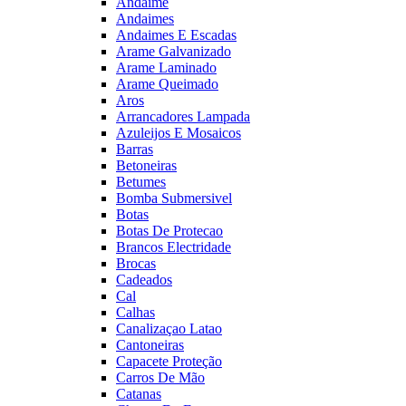
Andaime
Andaimes
Andaimes E Escadas
Arame Galvanizado
Arame Laminado
Arame Queimado
Aros
Arrancadores Lampada
Azuleijos E Mosaicos
Barras
Betoneiras
Betumes
Bomba Submersivel
Botas
Botas De Protecao
Brancos Electridade
Brocas
Cadeados
Cal
Calhas
Canalizaçao Latao
Cantoneiras
Capacete Proteção
Carros De Mão
Catanas