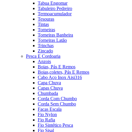
Tabua Engomar
Tabuleiro Pedreiro
Termoacumulador
Tesouras
Tintas
Torneiras
Torneiras Banheira
Torneiras Latão
Trinchas
Zincado
Pesca E Cordoaria
Anzois
Boias, Pás E Remos
Boias,coletes, Pás E Remos
Cabo Aço Inox Aisi316
Capa Chuva
Capas Chuva
Chumbada
Corda Com Chumbo
Corda Sem Chumbo
Facas Escala
Fio Nylon
Fio Rafia
Fio Sintético Pesca
Fio Sisal