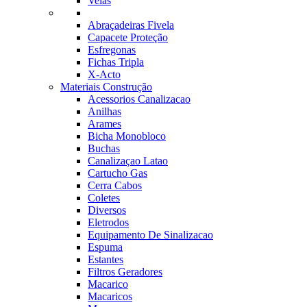
Velas
Abraçadeiras Fivela
Capacete Proteção
Esfregonas
Fichas Tripla
X-Acto
Materiais Construção
Acessorios Canalizacao
Anilhas
Arames
Bicha Monobloco
Buchas
Canalizaçao Latao
Cartucho Gas
Cerra Cabos
Coletes
Diversos
Eletrodos
Equipamento De Sinalizacao
Espuma
Estantes
Filtros Geradores
Macarico
Macaricos