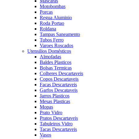
Mascaras
Motobombas
Porcas
Regua Aluminio
Roda Portao
Roldana
Tampas Saneamento
Tubos Ferro
Varoes Roscados
Utensilios Domésticos
Almofadas
Baldes Plasticos
Bolsas Termicas
Colheres Descartaveis
Copos Descartaveis
Facas Descartaveis
Garfos Descataveis
Jarros Plasticos
Mesas Plasticas
Mopas
Prato Vidro
Pratos Descartaveis
Tabuleiros Vidro
Tacas Descartaveis
Vasos