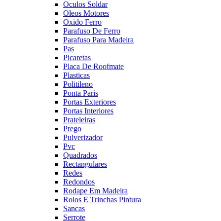
Oculos Soldar
Oleos Motores
Oxido Ferro
Parafuso De Ferro
Parafuso Para Madeira
Pas
Picaretas
Placa De Roofmate
Plasticas
Politileno
Ponta Paris
Portas Exteriores
Portas Interiores
Prateleiras
Prego
Pulverizador
Pvc
Quadrados
Rectangulares
Redes
Redondos
Rodape Em Madeira
Rolos E Trinchas Pintura
Sancas
Serrote