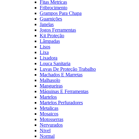
Fitas Metricas
Fribrocimento
Grampos Para Chapa
Guarnições
Janelas
Jogos Ferramentas
Kit Proteção
Lâmpadas
Lisos
Lixa
Lixadora
Louça Sanitaria
Luvas De Proteção Trabalho
Machados E Marretas
Malhasolo
Mangueiras
Máquinas E Ferramentas
Martelos
Martelos Perfuradores
Metalicas
Mosaicos
Motosserras
Nervurados
Nivel
Normal