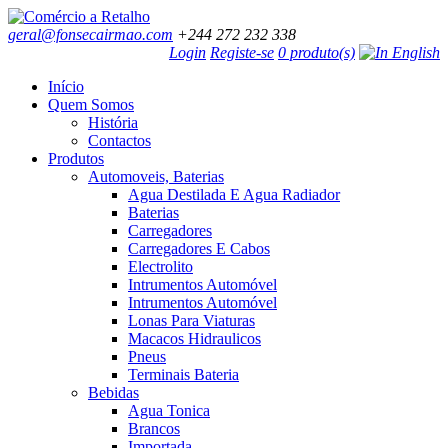
geral@fonsecairmao.com
+244 272 232 338
Login
Registe-se
0 produto(s)
Início
Quem Somos
História
Contactos
Produtos
Automoveis, Baterias
Agua Destilada E Agua Radiador
Baterias
Carregadores
Carregadores E Cabos
Electrolito
Intrumentos Automóvel
Intrumentos Automóvel
Lonas Para Viaturas
Macacos Hidraulicos
Pneus
Terminais Bateria
Bebidas
Agua Tonica
Brancos
Importada