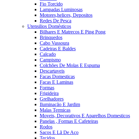
Fio Torcido
Lampadas Luminosas
Motores,helices, Depositos
Redes De Pesca
Utensilios Domésticos
Bilhares E Matrecos E Ping Pong
Brinquedos
Cabo Vassoura
Cadeiras E Baldes
Calçado
Campismo
Colchões De Molas E Espuma
Descartaveis
Facas Domesticas
Facas E Laminas
Formas
Frigideira
Grelhadores
Iluminação E Jardim
Malas Termicas
Moveis, Decorativos E Aparelhos Domesticos
Panelas , Formas E Cafeteiras
Rodos
Sacos E Lã De Aço
Tecidos