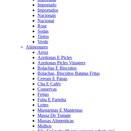
Importado
Importados
Nacionais
Nacional
Rose
Sodas
Tintos
Verde
Alimentares
Arroz
Azeitonas E Picles
Azeitonas Picles Vinagres
Bolachas E Biscoitos
Bolachas, Biscoitos Batatas Fritas
Cereais E Papas
Cha E Cafés
Conservas
Feijao
Fuba E Farinha
Leites
Margarinas E Manteigas
Massa De Tomate
Massas Alimenticas
Molhos