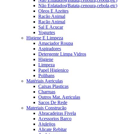
Não Enlatados(Batata,cenoura,cebola,etc)
Não Enlatados(Batata,cenoura,cebola,etc)
Oleos E Azeites
Ração Animal
Ração Animal
Sal E Açucar
Yogurtes
Higiene E Limpeza
Amaciador Roupa
Aspiradores
Detergente Limpa Vidros
Higiene
Limpeza
Papel Higienico
Polibans
Matériais Agriculas
Caixas Plasticas
Charruas
Outros Mat. Agriculas
Sacos De Rede
Materiais Construção
Abraçadeiras Fivela
Acessorios Barco
Ajuleijos
Alicate Rebitar