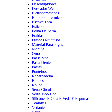
Desentupidores
Doseador Wc
Eletrodomesticos
Enrolador Termico
Escova Taca
Esticador
Folha De Serra
Fraldas
Frascos Multiusos
Material Para Jogos
Mobilia
Omo
Passe Vite
Pasta Dentes
Pastas
Ponteiros
Rebarbadeira
Rebites
Roupa
Serra Circular
Serra Tico-Tico
Silicones E Cola E Veda E Espumas
Toalhitas
Vedante