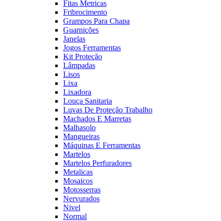
Fitas Metricas
Fribrocimento
Grampos Para Chapa
Guarnições
Janelas
Jogos Ferramentas
Kit Proteção
Lâmpadas
Lisos
Lixa
Lixadora
Louça Sanitaria
Luvas De Proteção Trabalho
Machados E Marretas
Malhasolo
Mangueiras
Máquinas E Ferramentas
Martelos
Martelos Perfuradores
Metalicas
Mosaicos
Motosserras
Nervurados
Nivel
Normal