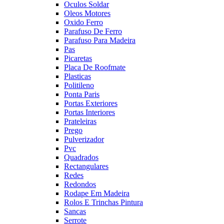
Oculos Soldar
Oleos Motores
Oxido Ferro
Parafuso De Ferro
Parafuso Para Madeira
Pas
Picaretas
Placa De Roofmate
Plasticas
Politileno
Ponta Paris
Portas Exteriores
Portas Interiores
Prateleiras
Prego
Pulverizador
Pvc
Quadrados
Rectangulares
Redes
Redondos
Rodape Em Madeira
Rolos E Trinchas Pintura
Sancas
Serrote