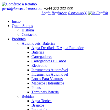
geral@fonsecairmao.com
+244 272 232 338
Login
Registe-se
0 produto(s)
Início
Quem Somos
História
Contactos
Produtos
Automoveis, Baterias
Agua Destilada E Agua Radiador
Baterias
Carregadores
Carregadores E Cabos
Electrolito
Intrumentos Automóvel
Intrumentos Automóvel
Lonas Para Viaturas
Macacos Hidraulicos
Pneus
Terminais Bateria
Bebidas
Agua Tonica
Brancos
Importada