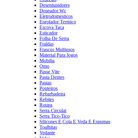
Desentupidores
Doseador Wc
Eletrodomesticos
Enrolador Termico
Escova Taca
Esticador
Folha De Serra
Fraldas
Frascos Multiusos
Material Para Jogos
Mobilia
Omo
Passe Vite
Pasta Dentes
Pastas
Ponteiros
Rebarbadeira
Rebites
Roupa
Serra Circular
Serra Tico-Tico
Silicones E Cola E Veda E Espumas
Toalhitas
Vedante