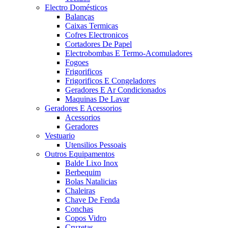
Electro Domésticos
Balanças
Caixas Termicas
Cofres Electronicos
Cortadores De Papel
Electrobombas E Termo-Acomuladores
Fogoes
Frigorificos
Frigorificos E Congeladores
Geradores E Ar Condicionados
Maquinas De Lavar
Geradores E Acessorios
Acessorios
Geradores
Vestuario
Utensilios Pessoais
Outros Equipamentos
Balde Lixo Inox
Berbequim
Bolas Natalicias
Chaleiras
Chave De Fenda
Conchas
Copos Vidro
Cruzetas