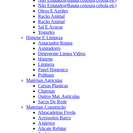
Não Enlatados(Batata,cenoura,cebola,etc)
Não Enlatados(Batata,cenoura,cebola,etc)
Oleos E Azeites
Ração Animal
Ração Animal
Sal E Açucar
Yogurtes
Higiene E Limpeza
Amaciador Roupa
Aspiradores
Detergente Limpa Vidros
Higiene
Limpeza
Papel Higienico
Polibans
Matériais Agriculas
Caixas Plasticas
Charruas
Outros Mat. Agriculas
Sacos De Rede
Materiais Construção
Abraçadeiras Fivela
Acessorios Barco
Ajuleijos
Alicate Rebitar