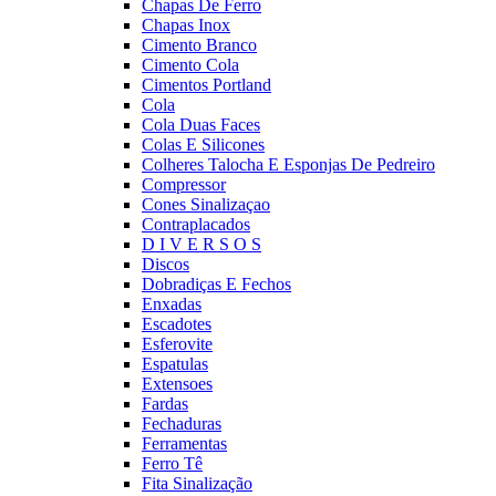
Chapas De Ferro
Chapas Inox
Cimento Branco
Cimento Cola
Cimentos Portland
Cola
Cola Duas Faces
Colas E Silicones
Colheres Talocha E Esponjas De Pedreiro
Compressor
Cones Sinalizaçao
Contraplacados
D I V E R S O S
Discos
Dobradiças E Fechos
Enxadas
Escadotes
Esferovite
Espatulas
Extensoes
Fardas
Fechaduras
Ferramentas
Ferro Tê
Fita Sinalização