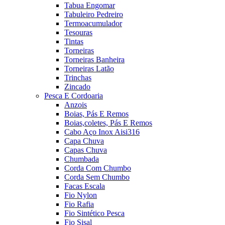
Tabua Engomar
Tabuleiro Pedreiro
Termoacumulador
Tesouras
Tintas
Torneiras
Torneiras Banheira
Torneiras Latão
Trinchas
Zincado
Pesca E Cordoaria
Anzois
Boias, Pás E Remos
Boias,coletes, Pás E Remos
Cabo Aço Inox Aisi316
Capa Chuva
Capas Chuva
Chumbada
Corda Com Chumbo
Corda Sem Chumbo
Facas Escala
Fio Nylon
Fio Rafia
Fio Sintético Pesca
Fio Sisal