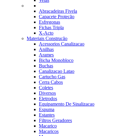
Velas
Abraçadeiras Fivela
Capacete Proteção
Esfregonas
Fichas Tripla
X-Acto
Materiais Construção
Acessorios Canalizacao
Anilhas
Arames
Bicha Monobloco
Buchas
Canalizaçao Latao
Cartucho Gas
Cerra Cabos
Coletes
Diversos
Eletrodos
Equipamento De Sinalizacao
Espuma
Estantes
Filtros Geradores
Macarico
Macaricos