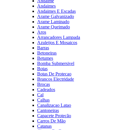
Andaime
Andaimes
Andaimes E Escadas
Arame Galvanizado
Arame Laminado
Arame Queimado
Aros
Arrancadores Lampada
Azuleijos E Mosaicos
Barras
Betoneiras
Betumes
Bomba Submersivel
Botas
Botas De Protecao
Brancos Electridade
Brocas
Cadeados
Cal
Calhas
Canalizaçao Latao
Cantoneiras
Capacete Proteção
Carros De Mão
Catanas