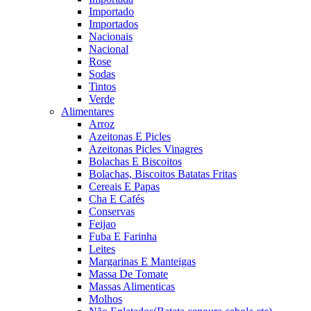
Importado
Importados
Nacionais
Nacional
Rose
Sodas
Tintos
Verde
Alimentares
Arroz
Azeitonas E Picles
Azeitonas Picles Vinagres
Bolachas E Biscoitos
Bolachas, Biscoitos Batatas Fritas
Cereais E Papas
Cha E Cafés
Conservas
Feijao
Fuba E Farinha
Leites
Margarinas E Manteigas
Massa De Tomate
Massas Alimenticas
Molhos