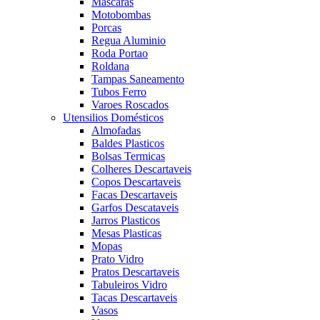
Mascaras
Motobombas
Porcas
Regua Aluminio
Roda Portao
Roldana
Tampas Saneamento
Tubos Ferro
Varoes Roscados
Utensilios Domésticos
Almofadas
Baldes Plasticos
Bolsas Termicas
Colheres Descartaveis
Copos Descartaveis
Facas Descartaveis
Garfos Descataveis
Jarros Plasticos
Mesas Plasticas
Mopas
Prato Vidro
Pratos Descartaveis
Tabuleiros Vidro
Tacas Descartaveis
Vasos