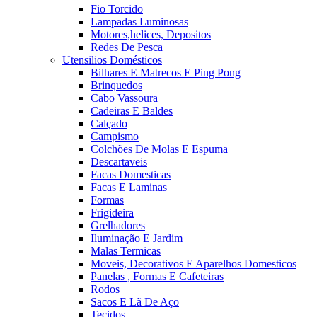
Fio Torcido
Lampadas Luminosas
Motores,helices, Depositos
Redes De Pesca
Utensilios Domésticos
Bilhares E Matrecos E Ping Pong
Brinquedos
Cabo Vassoura
Cadeiras E Baldes
Calçado
Campismo
Colchões De Molas E Espuma
Descartaveis
Facas Domesticas
Facas E Laminas
Formas
Frigideira
Grelhadores
Iluminação E Jardim
Malas Termicas
Moveis, Decorativos E Aparelhos Domesticos
Panelas , Formas E Cafeteiras
Rodos
Sacos E Lã De Aço
Tecidos