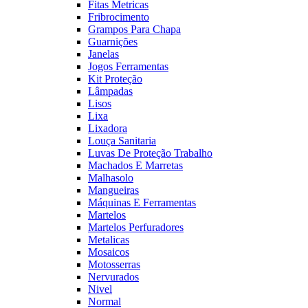
Fitas Metricas
Fribrocimento
Grampos Para Chapa
Guarnições
Janelas
Jogos Ferramentas
Kit Proteção
Lâmpadas
Lisos
Lixa
Lixadora
Louça Sanitaria
Luvas De Proteção Trabalho
Machados E Marretas
Malhasolo
Mangueiras
Máquinas E Ferramentas
Martelos
Martelos Perfuradores
Metalicas
Mosaicos
Motosserras
Nervurados
Nivel
Normal