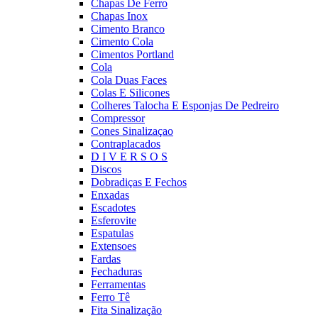
Chapas De Ferro
Chapas Inox
Cimento Branco
Cimento Cola
Cimentos Portland
Cola
Cola Duas Faces
Colas E Silicones
Colheres Talocha E Esponjas De Pedreiro
Compressor
Cones Sinalizaçao
Contraplacados
D I V E R S O S
Discos
Dobradiças E Fechos
Enxadas
Escadotes
Esferovite
Espatulas
Extensoes
Fardas
Fechaduras
Ferramentas
Ferro Tê
Fita Sinalização