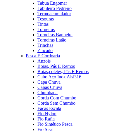
Tabua Engomar
Tabuleiro Pedreiro
Termoacumulador
Tesouras
Tintas
Torneiras
Torneiras Banheira
Torneiras Latão
Trinchas
Zincado
Pesca E Cordoaria
Anzois
Boias, Pás E Remos
Boias,coletes, Pás E Remos
Cabo Aço Inox Aisi316
Capa Chuva
Capas Chuva
Chumbada
Corda Com Chumbo
Corda Sem Chumbo
Facas Escala
Fio Nylon
Fio Rafia
Fio Sintético Pesca
Fio Sisal