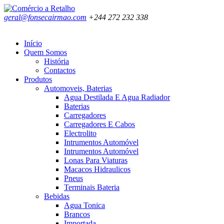
geral@fonsecairmao.com
+244 272 232 338
Início
Quem Somos
História
Contactos
Produtos
Automoveis, Baterias
Agua Destilada E Agua Radiador
Baterias
Carregadores
Carregadores E Cabos
Electrolito
Intrumentos Automóvel
Intrumentos Automóvel
Lonas Para Viaturas
Macacos Hidraulicos
Pneus
Terminais Bateria
Bebidas
Agua Tonica
Brancos
Importada