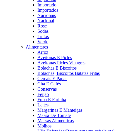
Importado
Importados
Nacionais
Nacional
Rose
Sodas
Tintos
Verde
Alimentares
Arroz
Azeitonas E Picles
Azeitonas Picles Vinagres
Bolachas E Biscoitos
Bolachas, Biscoitos Batatas Fritas
Cereais E Papas
Cha E Cafés
Conservas
Feijao
Fuba E Farinha
Leites
Margarinas E Manteigas
Massa De Tomate
Massas Alimenticas
Molhos