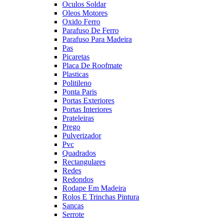
Oculos Soldar
Oleos Motores
Oxido Ferro
Parafuso De Ferro
Parafuso Para Madeira
Pas
Picaretas
Placa De Roofmate
Plasticas
Politileno
Ponta Paris
Portas Exteriores
Portas Interiores
Prateleiras
Prego
Pulverizador
Pvc
Quadrados
Rectangulares
Redes
Redondos
Rodape Em Madeira
Rolos E Trinchas Pintura
Sancas
Serrote