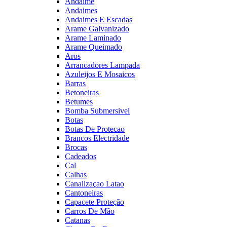
Andaime
Andaimes
Andaimes E Escadas
Arame Galvanizado
Arame Laminado
Arame Queimado
Aros
Arrancadores Lampada
Azuleijos E Mosaicos
Barras
Betoneiras
Betumes
Bomba Submersivel
Botas
Botas De Protecao
Brancos Electridade
Brocas
Cadeados
Cal
Calhas
Canalizaçao Latao
Cantoneiras
Capacete Proteção
Carros De Mão
Catanas