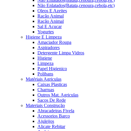
Não Enlatados(Batata,cenoura,cebola,etc)
Não Enlatados(Batata,cenoura,cebola,etc)
Oleos E Azeites
Ração Animal
Ração Animal
Sal E Açucar
Yogurtes
Higiene E Limpeza
Amaciador Roupa
Aspiradores
Detergente Limpa Vidros
Higiene
Limpeza
Papel Higienico
Polibans
Matériais Agriculas
Caixas Plasticas
Charruas
Outros Mat. Agriculas
Sacos De Rede
Materiais Construção
Abraçadeiras Fivela
Acessorios Barco
Ajuleijos
Alicate Rebitar