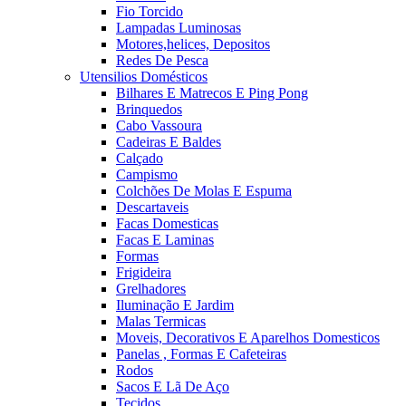
Fio Torcido
Lampadas Luminosas
Motores,helices, Depositos
Redes De Pesca
Utensilios Domésticos
Bilhares E Matrecos E Ping Pong
Brinquedos
Cabo Vassoura
Cadeiras E Baldes
Calçado
Campismo
Colchões De Molas E Espuma
Descartaveis
Facas Domesticas
Facas E Laminas
Formas
Frigideira
Grelhadores
Iluminação E Jardim
Malas Termicas
Moveis, Decorativos E Aparelhos Domesticos
Panelas , Formas E Cafeteiras
Rodos
Sacos E Lã De Aço
Tecidos