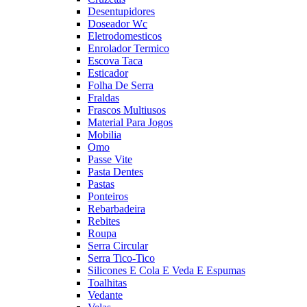
Desentupidores
Doseador Wc
Eletrodomesticos
Enrolador Termico
Escova Taca
Esticador
Folha De Serra
Fraldas
Frascos Multiusos
Material Para Jogos
Mobilia
Omo
Passe Vite
Pasta Dentes
Pastas
Ponteiros
Rebarbadeira
Rebites
Roupa
Serra Circular
Serra Tico-Tico
Silicones E Cola E Veda E Espumas
Toalhitas
Vedante