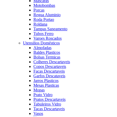
Mascaras
Motobombas
Porcas
Regua Aluminio
Roda Portao
Roldana
Tampas Saneamento
Tubos Ferro
Varoes Roscados
Utensilios Domésticos
Almofadas
Baldes Plasticos
Bolsas Termicas
Colheres Descartaveis
Copos Descartaveis
Facas Descartaveis
Garfos Descataveis
Jarros Plasticos
Mesas Plasticas
Mopas
Prato Vidro
Pratos Descartaveis
Tabuleiros Vidro
Tacas Descartaveis
Vasos