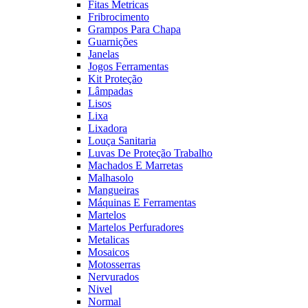
Fitas Metricas
Fribrocimento
Grampos Para Chapa
Guarnições
Janelas
Jogos Ferramentas
Kit Proteção
Lâmpadas
Lisos
Lixa
Lixadora
Louça Sanitaria
Luvas De Proteção Trabalho
Machados E Marretas
Malhasolo
Mangueiras
Máquinas E Ferramentas
Martelos
Martelos Perfuradores
Metalicas
Mosaicos
Motosserras
Nervurados
Nivel
Normal