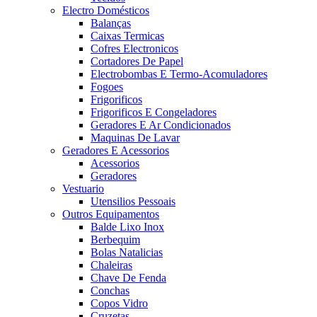
Electro Domésticos
Balanças
Caixas Termicas
Cofres Electronicos
Cortadores De Papel
Electrobombas E Termo-Acomuladores
Fogoes
Frigorificos
Frigorificos E Congeladores
Geradores E Ar Condicionados
Maquinas De Lavar
Geradores E Acessorios
Acessorios
Geradores
Vestuario
Utensilios Pessoais
Outros Equipamentos
Balde Lixo Inox
Berbequim
Bolas Natalicias
Chaleiras
Chave De Fenda
Conchas
Copos Vidro
Cruzetas