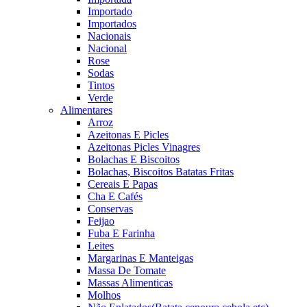
Importado
Importados
Nacionais
Nacional
Rose
Sodas
Tintos
Verde
Alimentares
Arroz
Azeitonas E Picles
Azeitonas Picles Vinagres
Bolachas E Biscoitos
Bolachas, Biscoitos Batatas Fritas
Cereais E Papas
Cha E Cafés
Conservas
Feijao
Fuba E Farinha
Leites
Margarinas E Manteigas
Massa De Tomate
Massas Alimenticas
Molhos