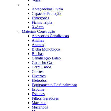
Velas
Abraçadeiras Fivela
Capacete Proteção
Esfregonas
Fichas Tripla
X-Acto
Materiais Construção
Acessorios Canalizacao
Anilhas
Arames
Bicha Monobloco
Buchas
Canalizaçao Latao
Cartucho Gas
Cerra Cabos
Coletes
Diversos
Eletrodos
Equipamento De Sinalizacao
Espuma
Estantes
Filtros Geradores
Macarico
Macaricos