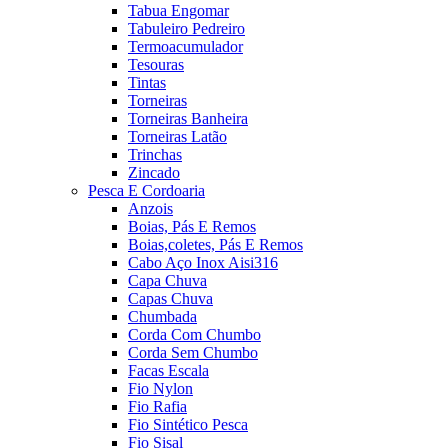
Tabua Engomar
Tabuleiro Pedreiro
Termoacumulador
Tesouras
Tintas
Torneiras
Torneiras Banheira
Torneiras Latão
Trinchas
Zincado
Pesca E Cordoaria
Anzois
Boias, Pás E Remos
Boias,coletes, Pás E Remos
Cabo Aço Inox Aisi316
Capa Chuva
Capas Chuva
Chumbada
Corda Com Chumbo
Corda Sem Chumbo
Facas Escala
Fio Nylon
Fio Rafia
Fio Sintético Pesca
Fio Sisal