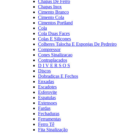
Chapas De Ferro
Chapas Inox
Cimento Branco
Cimento Cola
Cimentos Portland
Cola
Cola Duas Faces
Colas E Silicones
Colheres Talocha E Esponjas De Pedreiro
Compressor
Cones Sinalizaçao
Contraplacados
D I V E R S O S
Discos
Dobradiças E Fechos
Enxadas
Escadotes
Esferovite
Espatulas
Extensoes
Fardas
Fechaduras
Ferramentas
Ferro Tê
Fita Sinalização