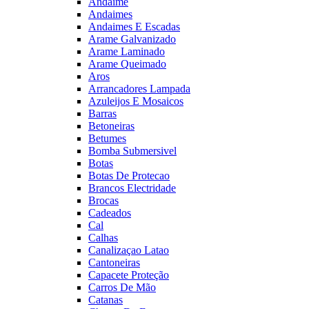
Andaime
Andaimes
Andaimes E Escadas
Arame Galvanizado
Arame Laminado
Arame Queimado
Aros
Arrancadores Lampada
Azuleijos E Mosaicos
Barras
Betoneiras
Betumes
Bomba Submersivel
Botas
Botas De Protecao
Brancos Electridade
Brocas
Cadeados
Cal
Calhas
Canalizaçao Latao
Cantoneiras
Capacete Proteção
Carros De Mão
Catanas