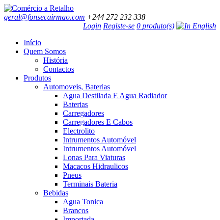
geral@fonsecairmao.com
+244 272 232 338
Login
Registe-se
0 produto(s)
Início
Quem Somos
História
Contactos
Produtos
Automoveis, Baterias
Agua Destilada E Agua Radiador
Baterias
Carregadores
Carregadores E Cabos
Electrolito
Intrumentos Automóvel
Intrumentos Automóvel
Lonas Para Viaturas
Macacos Hidraulicos
Pneus
Terminais Bateria
Bebidas
Agua Tonica
Brancos
Importada