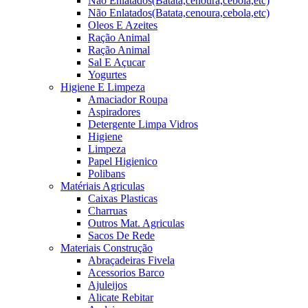
Não Enlatados(Batata,cenoura,cebola,etc)
Não Enlatados(Batata,cenoura,cebola,etc)
Oleos E Azeites
Ração Animal
Ração Animal
Sal E Açucar
Yogurtes
Higiene E Limpeza
Amaciador Roupa
Aspiradores
Detergente Limpa Vidros
Higiene
Limpeza
Papel Higienico
Polibans
Matériais Agriculas
Caixas Plasticas
Charruas
Outros Mat. Agriculas
Sacos De Rede
Materiais Construção
Abraçadeiras Fivela
Acessorios Barco
Ajuleijos
Alicate Rebitar