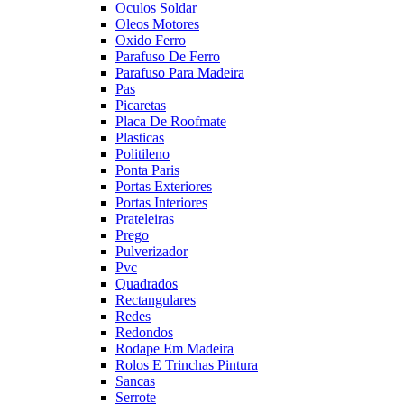
Oculos Soldar
Oleos Motores
Oxido Ferro
Parafuso De Ferro
Parafuso Para Madeira
Pas
Picaretas
Placa De Roofmate
Plasticas
Politileno
Ponta Paris
Portas Exteriores
Portas Interiores
Prateleiras
Prego
Pulverizador
Pvc
Quadrados
Rectangulares
Redes
Redondos
Rodape Em Madeira
Rolos E Trinchas Pintura
Sancas
Serrote