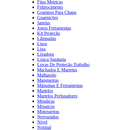
Fitas Metricas
Fribrocimento
Grampos Para Chapa
Guarnições
Janelas
Jogos Ferramentas
Kit Proteção
Lâmpadas
Lisos
Lixa
Lixadora
Louça Sanitaria
Luvas De Proteção Trabalho
Machados E Marretas
Malhasolo
Mangueiras
Máquinas E Ferramentas
Martelos
Martelos Perfuradores
Metalicas
Mosaicos
Motosserras
Nervurados
Nivel
Normal