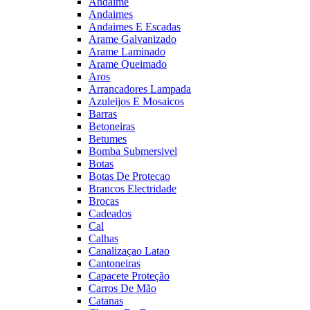
Andaime
Andaimes
Andaimes E Escadas
Arame Galvanizado
Arame Laminado
Arame Queimado
Aros
Arrancadores Lampada
Azuleijos E Mosaicos
Barras
Betoneiras
Betumes
Bomba Submersivel
Botas
Botas De Protecao
Brancos Electridade
Brocas
Cadeados
Cal
Calhas
Canalizaçao Latao
Cantoneiras
Capacete Proteção
Carros De Mão
Catanas