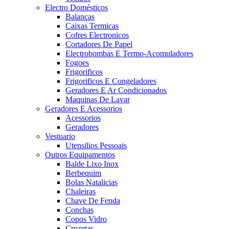
Electro Domésticos
Balanças
Caixas Termicas
Cofres Electronicos
Cortadores De Papel
Electrobombas E Termo-Acomuladores
Fogoes
Frigorificos
Frigorificos E Congeladores
Geradores E Ar Condicionados
Maquinas De Lavar
Geradores E Acessorios
Acessorios
Geradores
Vestuario
Utensilios Pessoais
Outros Equipamentos
Balde Lixo Inox
Berbequim
Bolas Natalicias
Chaleiras
Chave De Fenda
Conchas
Copos Vidro
Cruzetas