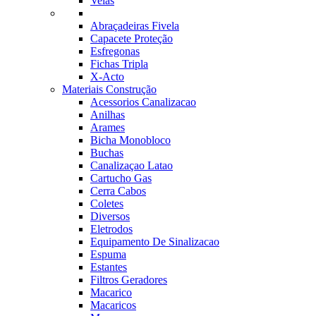
Velas
Abraçadeiras Fivela
Capacete Proteção
Esfregonas
Fichas Tripla
X-Acto
Materiais Construção
Acessorios Canalizacao
Anilhas
Arames
Bicha Monobloco
Buchas
Canalizaçao Latao
Cartucho Gas
Cerra Cabos
Coletes
Diversos
Eletrodos
Equipamento De Sinalizacao
Espuma
Estantes
Filtros Geradores
Macarico
Macaricos