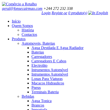
geral@fonsecairmao.com
+244 272 232 338
Login
Registe-se
0 produto(s)
Início
Quem Somos
História
Contactos
Produtos
Automoveis, Baterias
Agua Destilada E Agua Radiador
Baterias
Carregadores
Carregadores E Cabos
Electrolito
Intrumentos Automóvel
Intrumentos Automóvel
Lonas Para Viaturas
Macacos Hidraulicos
Pneus
Terminais Bateria
Bebidas
Agua Tonica
Brancos
Importada