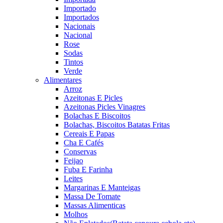
Importado
Importados
Nacionais
Nacional
Rose
Sodas
Tintos
Verde
Alimentares
Arroz
Azeitonas E Picles
Azeitonas Picles Vinagres
Bolachas E Biscoitos
Bolachas, Biscoitos Batatas Fritas
Cereais E Papas
Cha E Cafés
Conservas
Feijao
Fuba E Farinha
Leites
Margarinas E Manteigas
Massa De Tomate
Massas Alimenticas
Molhos