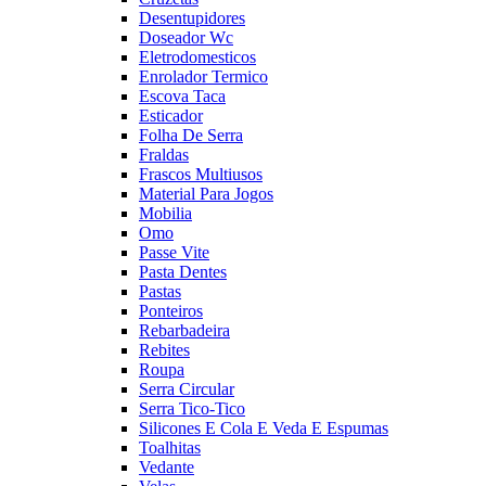
Desentupidores
Doseador Wc
Eletrodomesticos
Enrolador Termico
Escova Taca
Esticador
Folha De Serra
Fraldas
Frascos Multiusos
Material Para Jogos
Mobilia
Omo
Passe Vite
Pasta Dentes
Pastas
Ponteiros
Rebarbadeira
Rebites
Roupa
Serra Circular
Serra Tico-Tico
Silicones E Cola E Veda E Espumas
Toalhitas
Vedante