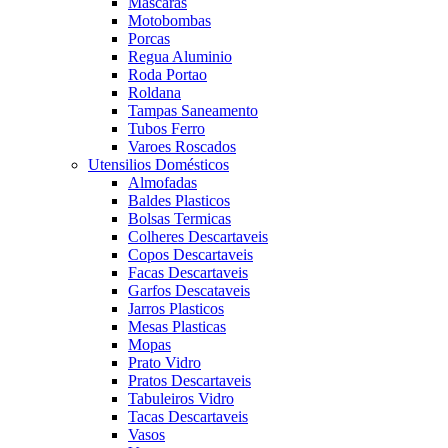
Mascaras
Motobombas
Porcas
Regua Aluminio
Roda Portao
Roldana
Tampas Saneamento
Tubos Ferro
Varoes Roscados
Utensilios Domésticos
Almofadas
Baldes Plasticos
Bolsas Termicas
Colheres Descartaveis
Copos Descartaveis
Facas Descartaveis
Garfos Descataveis
Jarros Plasticos
Mesas Plasticas
Mopas
Prato Vidro
Pratos Descartaveis
Tabuleiros Vidro
Tacas Descartaveis
Vasos