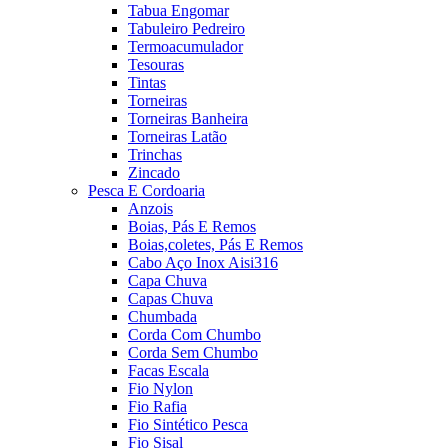
Tabua Engomar
Tabuleiro Pedreiro
Termoacumulador
Tesouras
Tintas
Torneiras
Torneiras Banheira
Torneiras Latão
Trinchas
Zincado
Pesca E Cordoaria
Anzois
Boias, Pás E Remos
Boias,coletes, Pás E Remos
Cabo Aço Inox Aisi316
Capa Chuva
Capas Chuva
Chumbada
Corda Com Chumbo
Corda Sem Chumbo
Facas Escala
Fio Nylon
Fio Rafia
Fio Sintético Pesca
Fio Sisal