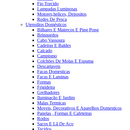
Fio Torcido
Lampadas Luminosas
Motores,helices, Depositos
Redes De Pesca
Utensilios Domésticos
Bilhares E Matrecos E Ping Pong
Brinquedos
Cabo Vassoura
Cadeiras E Baldes
Calçado
Campismo
Colchões De Molas E Espuma
Descartaveis
Facas Domesticas
Facas E Laminas
Formas
Frigideira
Grelhadores
Iluminação E Jardim
Malas Termicas
Moveis, Decorativos E Aparelhos Domesticos
Panelas , Formas E Cafeteiras
Rodos
Sacos E Lã De Aço
Tecidos