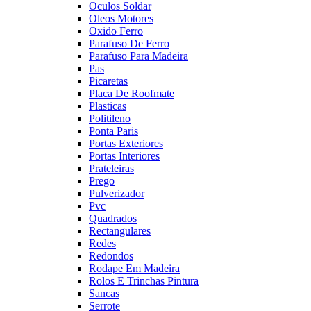
Oculos Soldar
Oleos Motores
Oxido Ferro
Parafuso De Ferro
Parafuso Para Madeira
Pas
Picaretas
Placa De Roofmate
Plasticas
Politileno
Ponta Paris
Portas Exteriores
Portas Interiores
Prateleiras
Prego
Pulverizador
Pvc
Quadrados
Rectangulares
Redes
Redondos
Rodape Em Madeira
Rolos E Trinchas Pintura
Sancas
Serrote