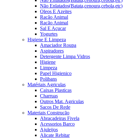
Não Enlatados(Batata,cenoura,cebola,etc)
Não Enlatados(Batata,cenoura,cebola,etc)
Oleos E Azeites
Ração Animal
Ração Animal
Sal E Açucar
Yogurtes
Higiene E Limpeza
Amaciador Roupa
Aspiradores
Detergente Limpa Vidros
Higiene
Limpeza
Papel Higienico
Polibans
Matériais Agriculas
Caixas Plasticas
Charruas
Outros Mat. Agriculas
Sacos De Rede
Materiais Construção
Abraçadeiras Fivela
Acessorios Barco
Ajuleijos
Alicate Rebitar