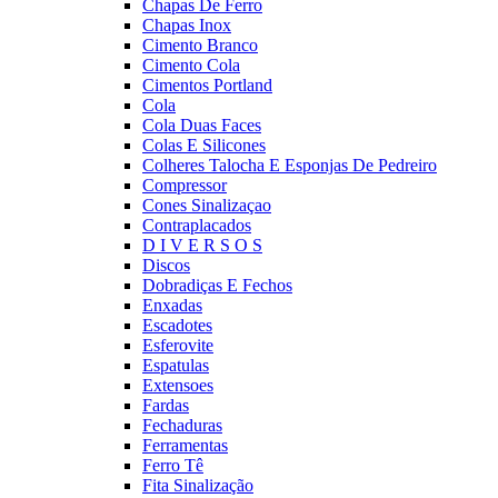
Chapas De Ferro
Chapas Inox
Cimento Branco
Cimento Cola
Cimentos Portland
Cola
Cola Duas Faces
Colas E Silicones
Colheres Talocha E Esponjas De Pedreiro
Compressor
Cones Sinalizaçao
Contraplacados
D I V E R S O S
Discos
Dobradiças E Fechos
Enxadas
Escadotes
Esferovite
Espatulas
Extensoes
Fardas
Fechaduras
Ferramentas
Ferro Tê
Fita Sinalização