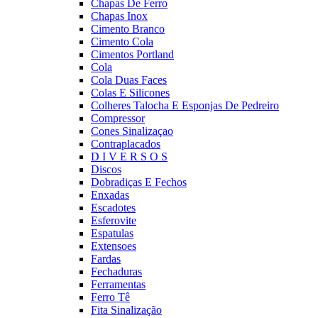
Chapas De Ferro
Chapas Inox
Cimento Branco
Cimento Cola
Cimentos Portland
Cola
Cola Duas Faces
Colas E Silicones
Colheres Talocha E Esponjas De Pedreiro
Compressor
Cones Sinalizaçao
Contraplacados
D I V E R S O S
Discos
Dobradiças E Fechos
Enxadas
Escadotes
Esferovite
Espatulas
Extensoes
Fardas
Fechaduras
Ferramentas
Ferro Tê
Fita Sinalização