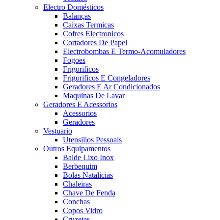
Electro Domésticos
Balanças
Caixas Termicas
Cofres Electronicos
Cortadores De Papel
Electrobombas E Termo-Acomuladores
Fogoes
Frigorificos
Frigorificos E Congeladores
Geradores E Ar Condicionados
Maquinas De Lavar
Geradores E Acessorios
Acessorios
Geradores
Vestuario
Utensilios Pessoais
Outros Equipamentos
Balde Lixo Inox
Berbequim
Bolas Natalicias
Chaleiras
Chave De Fenda
Conchas
Copos Vidro
Cruzetas