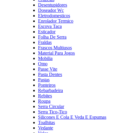
Desentupidores
Doseador Wc
Eletrodomesticos
Enrolador Termico
Escova Taca
Esticador
Folha De Serra
Fraldas
Frascos Multiusos
Material Para Jogos
Mobilia
Omo
Passe Vite
Pasta Dentes
Pastas
Ponteiros
Rebarbadeira
Rebites
Roupa
Serra Circular
Serra Tico-Tico
Silicones E Cola E Veda E Espumas
Toalhitas
Vedante