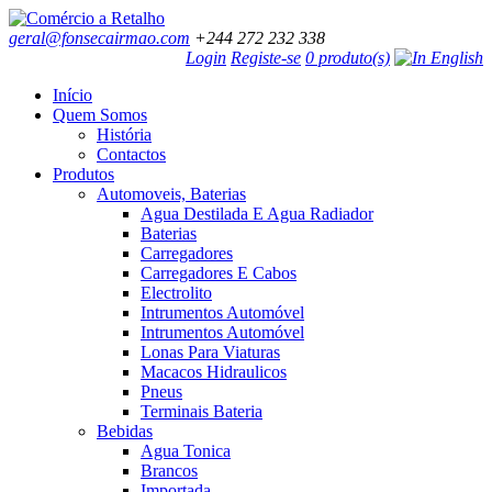
geral@fonsecairmao.com
+244 272 232 338
Login
Registe-se
0 produto(s)
Início
Quem Somos
História
Contactos
Produtos
Automoveis, Baterias
Agua Destilada E Agua Radiador
Baterias
Carregadores
Carregadores E Cabos
Electrolito
Intrumentos Automóvel
Intrumentos Automóvel
Lonas Para Viaturas
Macacos Hidraulicos
Pneus
Terminais Bateria
Bebidas
Agua Tonica
Brancos
Importada