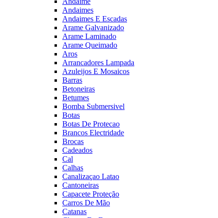
Andaime
Andaimes
Andaimes E Escadas
Arame Galvanizado
Arame Laminado
Arame Queimado
Aros
Arrancadores Lampada
Azuleijos E Mosaicos
Barras
Betoneiras
Betumes
Bomba Submersivel
Botas
Botas De Protecao
Brancos Electridade
Brocas
Cadeados
Cal
Calhas
Canalizaçao Latao
Cantoneiras
Capacete Proteção
Carros De Mão
Catanas