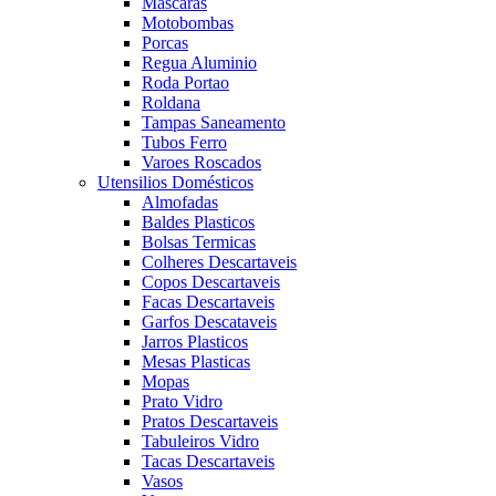
Mascaras
Motobombas
Porcas
Regua Aluminio
Roda Portao
Roldana
Tampas Saneamento
Tubos Ferro
Varoes Roscados
Utensilios Domésticos
Almofadas
Baldes Plasticos
Bolsas Termicas
Colheres Descartaveis
Copos Descartaveis
Facas Descartaveis
Garfos Descataveis
Jarros Plasticos
Mesas Plasticas
Mopas
Prato Vidro
Pratos Descartaveis
Tabuleiros Vidro
Tacas Descartaveis
Vasos