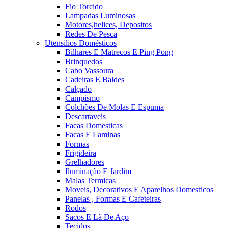
Fio Torcido
Lampadas Luminosas
Motores,helices, Depositos
Redes De Pesca
Utensilios Domésticos
Bilhares E Matrecos E Ping Pong
Brinquedos
Cabo Vassoura
Cadeiras E Baldes
Calçado
Campismo
Colchões De Molas E Espuma
Descartaveis
Facas Domesticas
Facas E Laminas
Formas
Frigideira
Grelhadores
Iluminação E Jardim
Malas Termicas
Moveis, Decorativos E Aparelhos Domesticos
Panelas , Formas E Cafeteiras
Rodos
Sacos E Lã De Aço
Tecidos