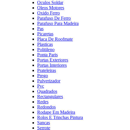
Oculos Soldar
Oleos Motores
Oxido Ferro
Parafuso De Ferro
Parafuso Para Madeira
Pas
Picaretas
Placa De Roofmate
Plasticas
Politileno
Ponta Paris
Portas Exteriores
Portas Interiores
Prateleiras
Prego
Pulverizador
Pvc
Quadrados
Rectangulares
Redes
Redondos
Rodape Em Madeira
Rolos E Trinchas Pintura
Sancas
Serrote