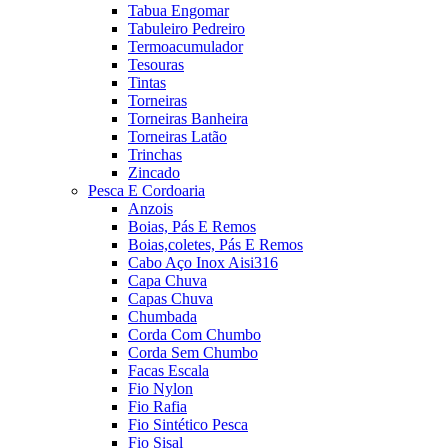
Tabua Engomar
Tabuleiro Pedreiro
Termoacumulador
Tesouras
Tintas
Torneiras
Torneiras Banheira
Torneiras Latão
Trinchas
Zincado
Pesca E Cordoaria
Anzois
Boias, Pás E Remos
Boias,coletes, Pás E Remos
Cabo Aço Inox Aisi316
Capa Chuva
Capas Chuva
Chumbada
Corda Com Chumbo
Corda Sem Chumbo
Facas Escala
Fio Nylon
Fio Rafia
Fio Sintético Pesca
Fio Sisal