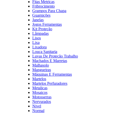
Fitas Metricas
Fribrocimento
Grampos Para Chapa
Guarnições
Janelas
Jogos Ferramentas
Kit Proteção
Lâmpadas
Lisos
Lixa
Lixadora
Louça Sanitaria
Luvas De Proteção Trabalho
Machados E Marretas
Malhasolo
Mangueiras
Máquinas E Ferramentas
Martelos
Martelos Perfuradores
Metalicas
Mosaicos
Motosserras
Nervurados
Nivel
Normal