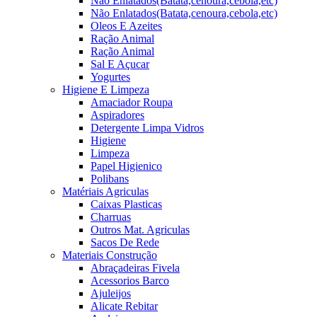
Não Enlatados(Batata,cenoura,cebola,etc)
Não Enlatados(Batata,cenoura,cebola,etc)
Oleos E Azeites
Ração Animal
Ração Animal
Sal E Açucar
Yogurtes
Higiene E Limpeza
Amaciador Roupa
Aspiradores
Detergente Limpa Vidros
Higiene
Limpeza
Papel Higienico
Polibans
Matériais Agriculas
Caixas Plasticas
Charruas
Outros Mat. Agriculas
Sacos De Rede
Materiais Construção
Abraçadeiras Fivela
Acessorios Barco
Ajuleijos
Alicate Rebitar