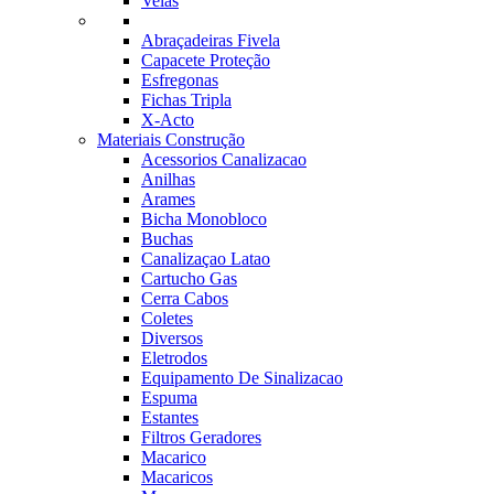
Velas
Abraçadeiras Fivela
Capacete Proteção
Esfregonas
Fichas Tripla
X-Acto
Materiais Construção
Acessorios Canalizacao
Anilhas
Arames
Bicha Monobloco
Buchas
Canalizaçao Latao
Cartucho Gas
Cerra Cabos
Coletes
Diversos
Eletrodos
Equipamento De Sinalizacao
Espuma
Estantes
Filtros Geradores
Macarico
Macaricos