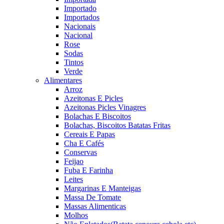
Importado
Importados
Nacionais
Nacional
Rose
Sodas
Tintos
Verde
Alimentares
Arroz
Azeitonas E Picles
Azeitonas Picles Vinagres
Bolachas E Biscoitos
Bolachas, Biscoitos Batatas Fritas
Cereais E Papas
Cha E Cafés
Conservas
Feijao
Fuba E Farinha
Leites
Margarinas E Manteigas
Massa De Tomate
Massas Alimenticas
Molhos