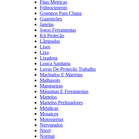
Fitas Metricas
Fribrocimento
Grampos Para Chapa
Guarnições
Janelas
Jogos Ferramentas
Kit Proteção
Lâmpadas
Lisos
Lixa
Lixadora
Louça Sanitaria
Luvas De Proteção Trabalho
Machados E Marretas
Malhasolo
Mangueiras
Máquinas E Ferramentas
Martelos
Martelos Perfuradores
Metalicas
Mosaicos
Motosserras
Nervurados
Nivel
Normal