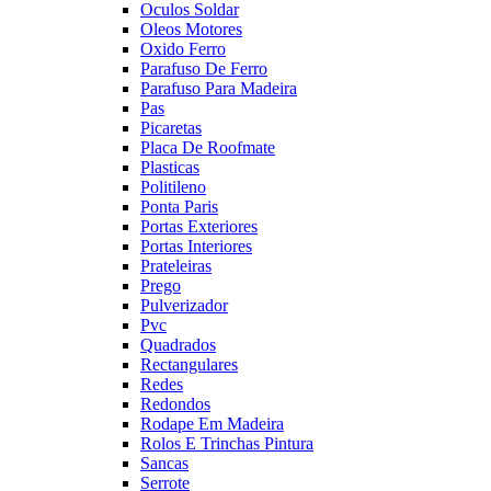
Oculos Soldar
Oleos Motores
Oxido Ferro
Parafuso De Ferro
Parafuso Para Madeira
Pas
Picaretas
Placa De Roofmate
Plasticas
Politileno
Ponta Paris
Portas Exteriores
Portas Interiores
Prateleiras
Prego
Pulverizador
Pvc
Quadrados
Rectangulares
Redes
Redondos
Rodape Em Madeira
Rolos E Trinchas Pintura
Sancas
Serrote