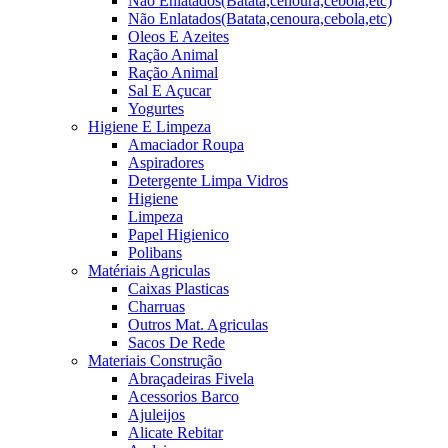
Não Enlatados(Batata,cenoura,cebola,etc)
Não Enlatados(Batata,cenoura,cebola,etc)
Oleos E Azeites
Ração Animal
Ração Animal
Sal E Açucar
Yogurtes
Higiene E Limpeza
Amaciador Roupa
Aspiradores
Detergente Limpa Vidros
Higiene
Limpeza
Papel Higienico
Polibans
Matériais Agriculas
Caixas Plasticas
Charruas
Outros Mat. Agriculas
Sacos De Rede
Materiais Construção
Abraçadeiras Fivela
Acessorios Barco
Ajuleijos
Alicate Rebitar