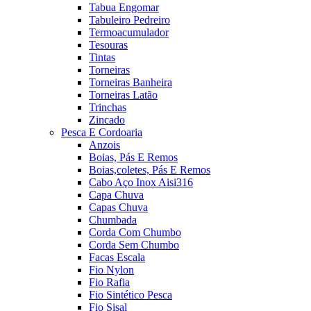
Tabua Engomar
Tabuleiro Pedreiro
Termoacumulador
Tesouras
Tintas
Torneiras
Torneiras Banheira
Torneiras Latão
Trinchas
Zincado
Pesca E Cordoaria
Anzois
Boias, Pás E Remos
Boias,coletes, Pás E Remos
Cabo Aço Inox Aisi316
Capa Chuva
Capas Chuva
Chumbada
Corda Com Chumbo
Corda Sem Chumbo
Facas Escala
Fio Nylon
Fio Rafia
Fio Sintético Pesca
Fio Sisal