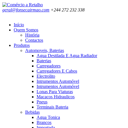
geral@fonsecairmao.com
+244 272 232 338
Início
Quem Somos
História
Contactos
Produtos
Automoveis, Baterias
Agua Destilada E Agua Radiador
Baterias
Carregadores
Carregadores E Cabos
Electrolito
Intrumentos Automóvel
Intrumentos Automóvel
Lonas Para Viaturas
Macacos Hidraulicos
Pneus
Terminais Bateria
Bebidas
Agua Tonica
Brancos
Importada