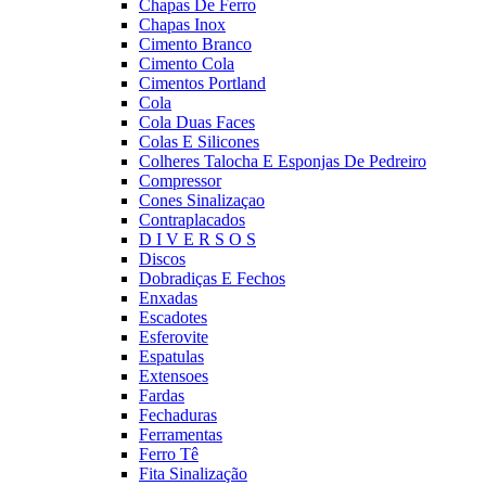
Chapas De Ferro
Chapas Inox
Cimento Branco
Cimento Cola
Cimentos Portland
Cola
Cola Duas Faces
Colas E Silicones
Colheres Talocha E Esponjas De Pedreiro
Compressor
Cones Sinalizaçao
Contraplacados
D I V E R S O S
Discos
Dobradiças E Fechos
Enxadas
Escadotes
Esferovite
Espatulas
Extensoes
Fardas
Fechaduras
Ferramentas
Ferro Tê
Fita Sinalização