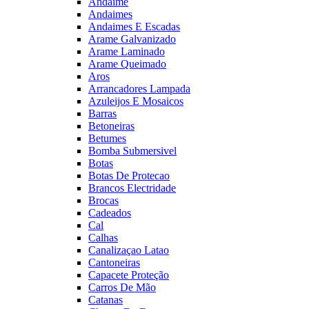
Andaime
Andaimes
Andaimes E Escadas
Arame Galvanizado
Arame Laminado
Arame Queimado
Aros
Arrancadores Lampada
Azuleijos E Mosaicos
Barras
Betoneiras
Betumes
Bomba Submersivel
Botas
Botas De Protecao
Brancos Electridade
Brocas
Cadeados
Cal
Calhas
Canalizaçao Latao
Cantoneiras
Capacete Proteção
Carros De Mão
Catanas