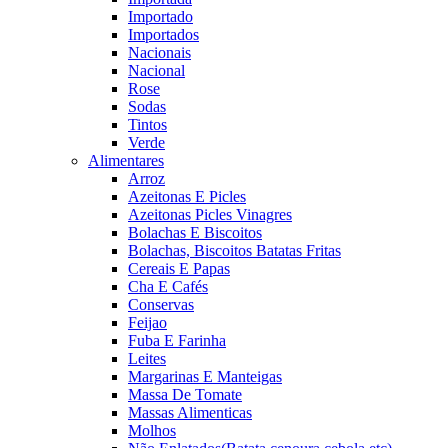
Importado
Importados
Nacionais
Nacional
Rose
Sodas
Tintos
Verde
Alimentares
Arroz
Azeitonas E Picles
Azeitonas Picles Vinagres
Bolachas E Biscoitos
Bolachas, Biscoitos Batatas Fritas
Cereais E Papas
Cha E Cafés
Conservas
Feijao
Fuba E Farinha
Leites
Margarinas E Manteigas
Massa De Tomate
Massas Alimenticas
Molhos