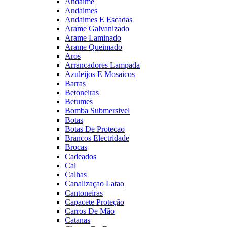
Andaime
Andaimes
Andaimes E Escadas
Arame Galvanizado
Arame Laminado
Arame Queimado
Aros
Arrancadores Lampada
Azuleijos E Mosaicos
Barras
Betoneiras
Betumes
Bomba Submersivel
Botas
Botas De Protecao
Brancos Electridade
Brocas
Cadeados
Cal
Calhas
Canalizaçao Latao
Cantoneiras
Capacete Proteção
Carros De Mão
Catanas