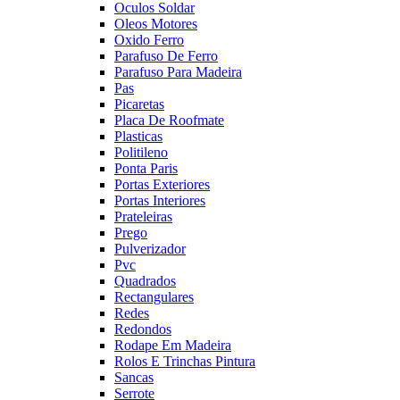
Oculos Soldar
Oleos Motores
Oxido Ferro
Parafuso De Ferro
Parafuso Para Madeira
Pas
Picaretas
Placa De Roofmate
Plasticas
Politileno
Ponta Paris
Portas Exteriores
Portas Interiores
Prateleiras
Prego
Pulverizador
Pvc
Quadrados
Rectangulares
Redes
Redondos
Rodape Em Madeira
Rolos E Trinchas Pintura
Sancas
Serrote