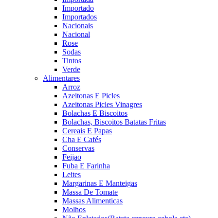
Importado
Importados
Nacionais
Nacional
Rose
Sodas
Tintos
Verde
Alimentares
Arroz
Azeitonas E Picles
Azeitonas Picles Vinagres
Bolachas E Biscoitos
Bolachas, Biscoitos Batatas Fritas
Cereais E Papas
Cha E Cafés
Conservas
Feijao
Fuba E Farinha
Leites
Margarinas E Manteigas
Massa De Tomate
Massas Alimenticas
Molhos