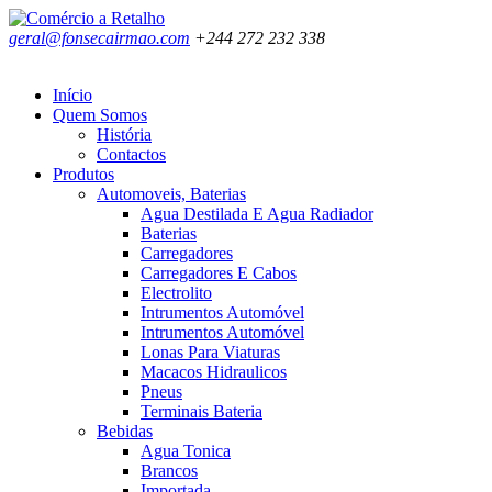
geral@fonsecairmao.com
+244 272 232 338
Início
Quem Somos
História
Contactos
Produtos
Automoveis, Baterias
Agua Destilada E Agua Radiador
Baterias
Carregadores
Carregadores E Cabos
Electrolito
Intrumentos Automóvel
Intrumentos Automóvel
Lonas Para Viaturas
Macacos Hidraulicos
Pneus
Terminais Bateria
Bebidas
Agua Tonica
Brancos
Importada