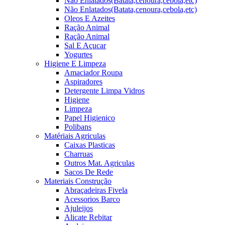
Não Enlatados(Batata,cenoura,cebola,etc)
Não Enlatados(Batata,cenoura,cebola,etc)
Oleos E Azeites
Ração Animal
Ração Animal
Sal E Açucar
Yogurtes
Higiene E Limpeza
Amaciador Roupa
Aspiradores
Detergente Limpa Vidros
Higiene
Limpeza
Papel Higienico
Polibans
Matériais Agriculas
Caixas Plasticas
Charruas
Outros Mat. Agriculas
Sacos De Rede
Materiais Construção
Abraçadeiras Fivela
Acessorios Barco
Ajuleijos
Alicate Rebitar