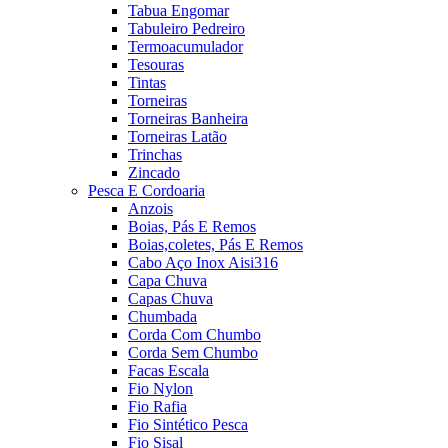
Tabua Engomar
Tabuleiro Pedreiro
Termoacumulador
Tesouras
Tintas
Torneiras
Torneiras Banheira
Torneiras Latão
Trinchas
Zincado
Pesca E Cordoaria
Anzois
Boias, Pás E Remos
Boias,coletes, Pás E Remos
Cabo Aço Inox Aisi316
Capa Chuva
Capas Chuva
Chumbada
Corda Com Chumbo
Corda Sem Chumbo
Facas Escala
Fio Nylon
Fio Rafia
Fio Sintético Pesca
Fio Sisal