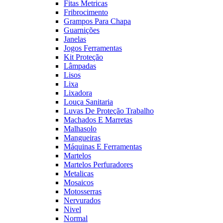
Fitas Metricas
Fribrocimento
Grampos Para Chapa
Guarnições
Janelas
Jogos Ferramentas
Kit Proteção
Lâmpadas
Lisos
Lixa
Lixadora
Louça Sanitaria
Luvas De Proteção Trabalho
Machados E Marretas
Malhasolo
Mangueiras
Máquinas E Ferramentas
Martelos
Martelos Perfuradores
Metalicas
Mosaicos
Motosserras
Nervurados
Nivel
Normal