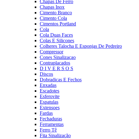
Chapas De Ferro
Chapas Inox
Cimento Branco
Cimento Cola
Cimentos Portland
Cola
Cola Duas Faces
Colas E Silicones
Colheres Talocha E Esponjas De Pedreiro
Compressor
Cones Sinalizaçao
Contraplacados
D I V E R S O S
Discos
Dobradiças E Fechos
Enxadas
Escadotes
Esferovite
Espatulas
Extensoes
Fardas
Fechaduras
Ferramentas
Ferro Tê
Fita Sinalização