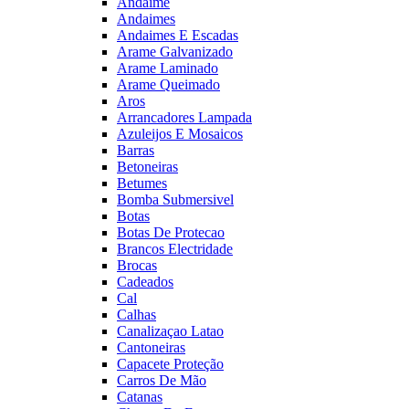
Andaime
Andaimes
Andaimes E Escadas
Arame Galvanizado
Arame Laminado
Arame Queimado
Aros
Arrancadores Lampada
Azuleijos E Mosaicos
Barras
Betoneiras
Betumes
Bomba Submersivel
Botas
Botas De Protecao
Brancos Electridade
Brocas
Cadeados
Cal
Calhas
Canalizaçao Latao
Cantoneiras
Capacete Proteção
Carros De Mão
Catanas