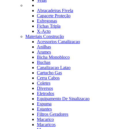
Velas
Abraçadeiras Fivela
Capacete Proteção
Esfregonas
Fichas Tripla
X-Acto
Materiais Construção
Acessorios Canalizacao
Anilhas
Arames
Bicha Monobloco
Buchas
Canalizaçao Latao
Cartucho Gas
Cerra Cabos
Coletes
Diversos
Eletrodos
Equipamento De Sinalizacao
Espuma
Estantes
Filtros Geradores
Macarico
Macaricos