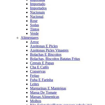
Importado
Importados
Nacionais
Nacional
Rose
Sodas
Tintos
Verde
Alimentares
Arroz
Azeitonas E Picles
Azeitonas Picles Vinagres
Bolachas E Biscoitos
Bolachas, Biscoitos Batatas Fritas
Cereais E Papas
Cha E Cafés
Conservas
Feijao
Fuba E Farinha
Leites
Margarinas E Manteigas
Massa De Tomate
Massas Alimenticas
Molhos