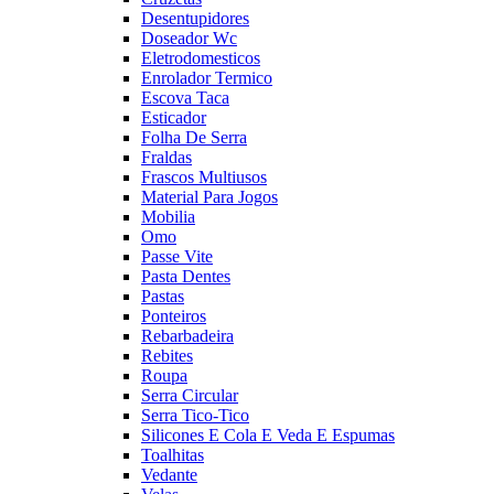
Desentupidores
Doseador Wc
Eletrodomesticos
Enrolador Termico
Escova Taca
Esticador
Folha De Serra
Fraldas
Frascos Multiusos
Material Para Jogos
Mobilia
Omo
Passe Vite
Pasta Dentes
Pastas
Ponteiros
Rebarbadeira
Rebites
Roupa
Serra Circular
Serra Tico-Tico
Silicones E Cola E Veda E Espumas
Toalhitas
Vedante