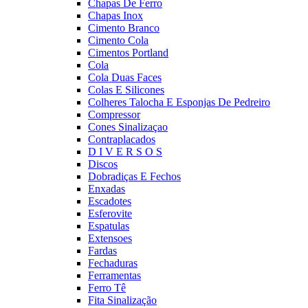
Chapas De Ferro
Chapas Inox
Cimento Branco
Cimento Cola
Cimentos Portland
Cola
Cola Duas Faces
Colas E Silicones
Colheres Talocha E Esponjas De Pedreiro
Compressor
Cones Sinalizaçao
Contraplacados
D I V E R S O S
Discos
Dobradiças E Fechos
Enxadas
Escadotes
Esferovite
Espatulas
Extensoes
Fardas
Fechaduras
Ferramentas
Ferro Tê
Fita Sinalização