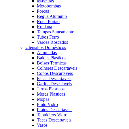
Mascaras
Motobombas
Porcas
Regua Aluminio
Roda Portao
Roldana
Tampas Saneamento
Tubos Ferro
Varoes Roscados
Utensilios Domésticos
Almofadas
Baldes Plasticos
Bolsas Termicas
Colheres Descartaveis
Copos Descartaveis
Facas Descartaveis
Garfos Descataveis
Jarros Plasticos
Mesas Plasticas
Mopas
Prato Vidro
Pratos Descartaveis
Tabuleiros Vidro
Tacas Descartaveis
Vasos