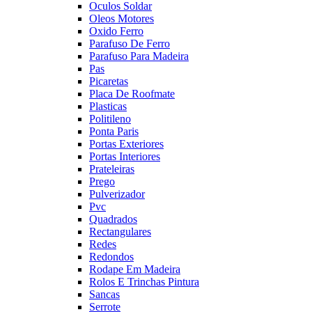
Oculos Soldar
Oleos Motores
Oxido Ferro
Parafuso De Ferro
Parafuso Para Madeira
Pas
Picaretas
Placa De Roofmate
Plasticas
Politileno
Ponta Paris
Portas Exteriores
Portas Interiores
Prateleiras
Prego
Pulverizador
Pvc
Quadrados
Rectangulares
Redes
Redondos
Rodape Em Madeira
Rolos E Trinchas Pintura
Sancas
Serrote