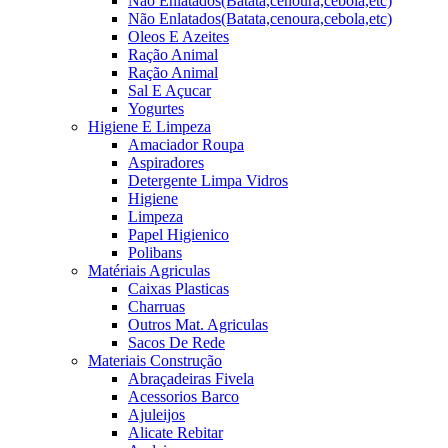
Não Enlatados(Batata,cenoura,cebola,etc)
Não Enlatados(Batata,cenoura,cebola,etc)
Oleos E Azeites
Ração Animal
Ração Animal
Sal E Açucar
Yogurtes
Higiene E Limpeza
Amaciador Roupa
Aspiradores
Detergente Limpa Vidros
Higiene
Limpeza
Papel Higienico
Polibans
Matériais Agriculas
Caixas Plasticas
Charruas
Outros Mat. Agriculas
Sacos De Rede
Materiais Construção
Abraçadeiras Fivela
Acessorios Barco
Ajuleijos
Alicate Rebitar