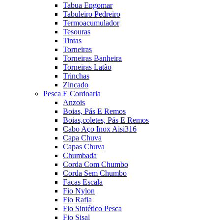
Tabua Engomar
Tabuleiro Pedreiro
Termoacumulador
Tesouras
Tintas
Torneiras
Torneiras Banheira
Torneiras Latão
Trinchas
Zincado
Pesca E Cordoaria
Anzois
Boias, Pás E Remos
Boias,coletes, Pás E Remos
Cabo Aço Inox Aisi316
Capa Chuva
Capas Chuva
Chumbada
Corda Com Chumbo
Corda Sem Chumbo
Facas Escala
Fio Nylon
Fio Rafia
Fio Sintético Pesca
Fio Sisal