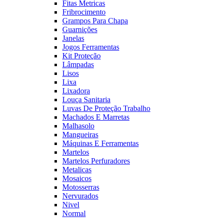
Fitas Metricas
Fribrocimento
Grampos Para Chapa
Guarnições
Janelas
Jogos Ferramentas
Kit Proteção
Lâmpadas
Lisos
Lixa
Lixadora
Louça Sanitaria
Luvas De Proteção Trabalho
Machados E Marretas
Malhasolo
Mangueiras
Máquinas E Ferramentas
Martelos
Martelos Perfuradores
Metalicas
Mosaicos
Motosserras
Nervurados
Nivel
Normal