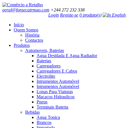
geral@fonsecairmao.com
+244 272 232 338
Login
Registe-se
0 produto(s)
Início
Quem Somos
História
Contactos
Produtos
Automoveis, Baterias
Agua Destilada E Agua Radiador
Baterias
Carregadores
Carregadores E Cabos
Electrolito
Intrumentos Automóvel
Intrumentos Automóvel
Lonas Para Viaturas
Macacos Hidraulicos
Pneus
Terminais Bateria
Bebidas
Agua Tonica
Brancos
Importada