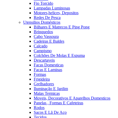
Fio Torcido
Lampadas Luminosas
Motores,helices, Depositos
Redes De Pesca
Utensilios Domésticos
Bilhares E Matrecos E Ping Pong
Brinquedos
Cabo Vassoura
Cadeiras E Baldes
Calçado
Campismo
Colchões De Molas E Espuma
Descartaveis
Facas Domesticas
Facas E Laminas
Formas
Frigideira
Grelhadores
Iluminação E Jardim
Malas Termicas
Moveis, Decorativos E Aparelhos Domesticos
Panelas , Formas E Cafeteiras
Rodos
Sacos E Lã De Aço
Tecidos