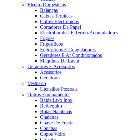
Electro Domésticos
Balanças
Caixas Termicas
Cofres Electronicos
Cortadores De Papel
Electrobombas E Termo-Acomuladores
Fogoes
Frigorificos
Frigorificos E Congeladores
Geradores E Ar Condicionados
Maquinas De Lavar
Geradores E Acessorios
Acessorios
Geradores
Vestuario
Utensilios Pessoais
Outros Equipamentos
Balde Lixo Inox
Berbequim
Bolas Natalicias
Chaleiras
Chave De Fenda
Conchas
Copos Vidro
Cruzetas