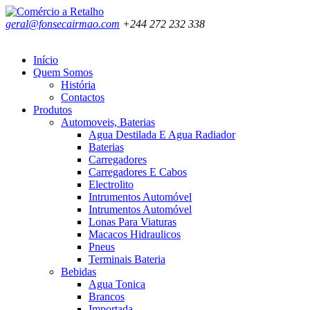
geral@fonsecairmao.com
+244 272 232 338
Início
Quem Somos
História
Contactos
Produtos
Automoveis, Baterias
Agua Destilada E Agua Radiador
Baterias
Carregadores
Carregadores E Cabos
Electrolito
Intrumentos Automóvel
Intrumentos Automóvel
Lonas Para Viaturas
Macacos Hidraulicos
Pneus
Terminais Bateria
Bebidas
Agua Tonica
Brancos
Importada