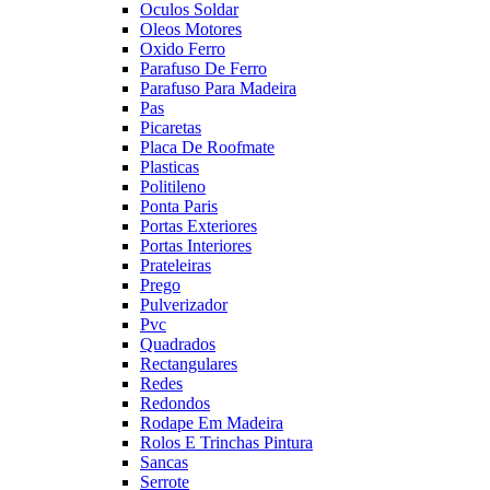
Oculos Soldar
Oleos Motores
Oxido Ferro
Parafuso De Ferro
Parafuso Para Madeira
Pas
Picaretas
Placa De Roofmate
Plasticas
Politileno
Ponta Paris
Portas Exteriores
Portas Interiores
Prateleiras
Prego
Pulverizador
Pvc
Quadrados
Rectangulares
Redes
Redondos
Rodape Em Madeira
Rolos E Trinchas Pintura
Sancas
Serrote