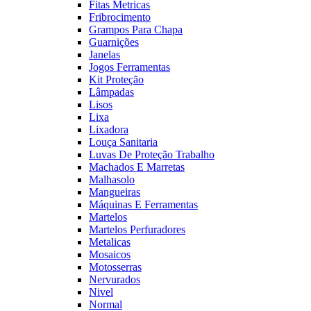
Fitas Metricas
Fribrocimento
Grampos Para Chapa
Guarnições
Janelas
Jogos Ferramentas
Kit Proteção
Lâmpadas
Lisos
Lixa
Lixadora
Louça Sanitaria
Luvas De Proteção Trabalho
Machados E Marretas
Malhasolo
Mangueiras
Máquinas E Ferramentas
Martelos
Martelos Perfuradores
Metalicas
Mosaicos
Motosserras
Nervurados
Nivel
Normal