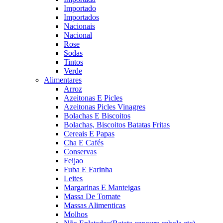
Importado
Importados
Nacionais
Nacional
Rose
Sodas
Tintos
Verde
Alimentares
Arroz
Azeitonas E Picles
Azeitonas Picles Vinagres
Bolachas E Biscoitos
Bolachas, Biscoitos Batatas Fritas
Cereais E Papas
Cha E Cafés
Conservas
Feijao
Fuba E Farinha
Leites
Margarinas E Manteigas
Massa De Tomate
Massas Alimenticas
Molhos