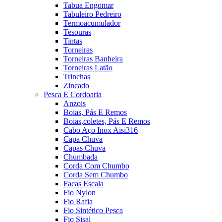
Tabua Engomar
Tabuleiro Pedreiro
Termoacumulador
Tesouras
Tintas
Torneiras
Torneiras Banheira
Torneiras Latão
Trinchas
Zincado
Pesca E Cordoaria
Anzois
Boias, Pás E Remos
Boias,coletes, Pás E Remos
Cabo Aço Inox Aisi316
Capa Chuva
Capas Chuva
Chumbada
Corda Com Chumbo
Corda Sem Chumbo
Facas Escala
Fio Nylon
Fio Rafia
Fio Sintético Pesca
Fio Sisal