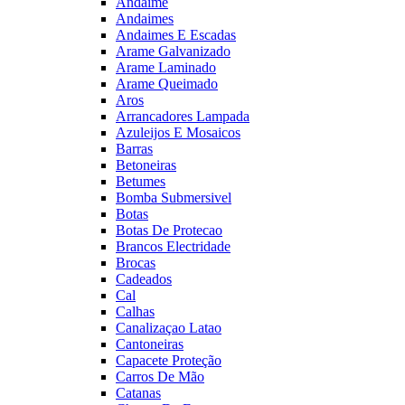
Andaime
Andaimes
Andaimes E Escadas
Arame Galvanizado
Arame Laminado
Arame Queimado
Aros
Arrancadores Lampada
Azuleijos E Mosaicos
Barras
Betoneiras
Betumes
Bomba Submersivel
Botas
Botas De Protecao
Brancos Electridade
Brocas
Cadeados
Cal
Calhas
Canalizaçao Latao
Cantoneiras
Capacete Proteção
Carros De Mão
Catanas