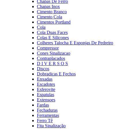
Chapas De Ferro
Chapas Inox
Cimento Branco
Cimento Cola
Cimentos Portland
Cola
Cola Duas Faces
Colas E Silicones
Colheres Talocha E Esponjas De Pedreiro
Compressor
Cones Sinalizaçao
Contraplacados
D I V E R S O S
Discos
Dobradiças E Fechos
Enxadas
Escadotes
Esferovite
Espatulas
Extensoes
Fardas
Fechaduras
Ferramentas
Ferro Tê
Fita Sinalização