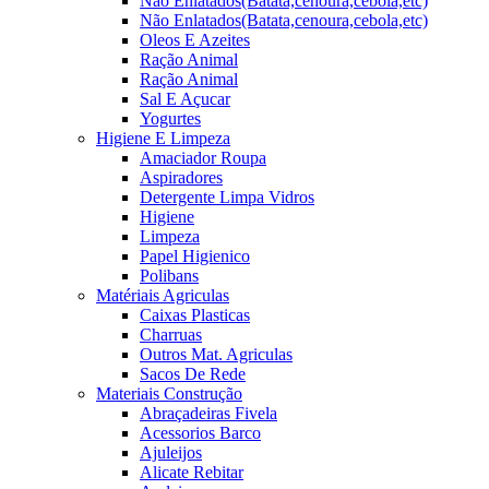
Não Enlatados(Batata,cenoura,cebola,etc)
Não Enlatados(Batata,cenoura,cebola,etc)
Oleos E Azeites
Ração Animal
Ração Animal
Sal E Açucar
Yogurtes
Higiene E Limpeza
Amaciador Roupa
Aspiradores
Detergente Limpa Vidros
Higiene
Limpeza
Papel Higienico
Polibans
Matériais Agriculas
Caixas Plasticas
Charruas
Outros Mat. Agriculas
Sacos De Rede
Materiais Construção
Abraçadeiras Fivela
Acessorios Barco
Ajuleijos
Alicate Rebitar