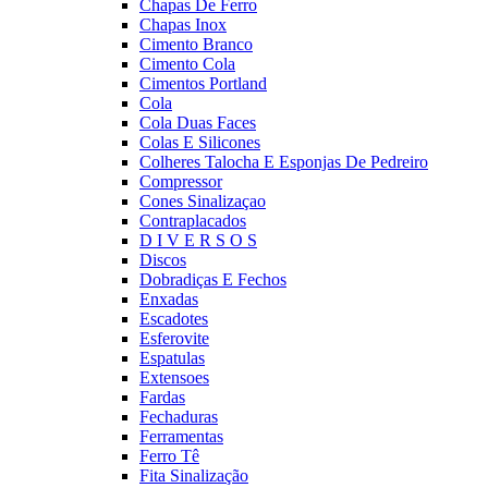
Chapas De Ferro
Chapas Inox
Cimento Branco
Cimento Cola
Cimentos Portland
Cola
Cola Duas Faces
Colas E Silicones
Colheres Talocha E Esponjas De Pedreiro
Compressor
Cones Sinalizaçao
Contraplacados
D I V E R S O S
Discos
Dobradiças E Fechos
Enxadas
Escadotes
Esferovite
Espatulas
Extensoes
Fardas
Fechaduras
Ferramentas
Ferro Tê
Fita Sinalização