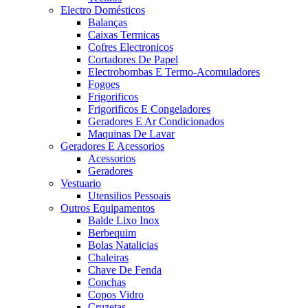
Electro Domésticos
Balanças
Caixas Termicas
Cofres Electronicos
Cortadores De Papel
Electrobombas E Termo-Acomuladores
Fogoes
Frigorificos
Frigorificos E Congeladores
Geradores E Ar Condicionados
Maquinas De Lavar
Geradores E Acessorios
Acessorios
Geradores
Vestuario
Utensilios Pessoais
Outros Equipamentos
Balde Lixo Inox
Berbequim
Bolas Natalicias
Chaleiras
Chave De Fenda
Conchas
Copos Vidro
Cruzetas