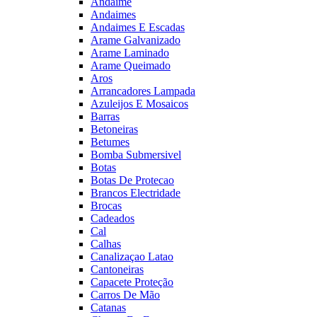
Andaime
Andaimes
Andaimes E Escadas
Arame Galvanizado
Arame Laminado
Arame Queimado
Aros
Arrancadores Lampada
Azuleijos E Mosaicos
Barras
Betoneiras
Betumes
Bomba Submersivel
Botas
Botas De Protecao
Brancos Electridade
Brocas
Cadeados
Cal
Calhas
Canalizaçao Latao
Cantoneiras
Capacete Proteção
Carros De Mão
Catanas