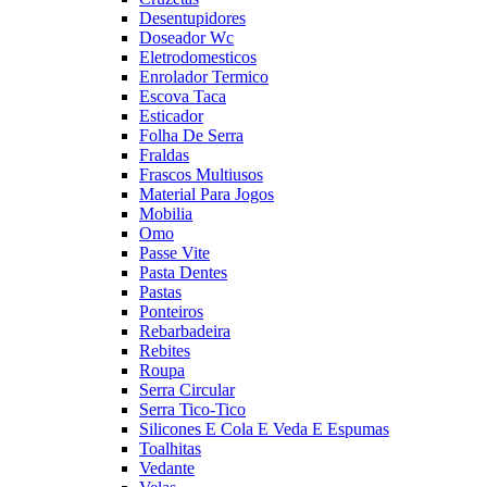
Desentupidores
Doseador Wc
Eletrodomesticos
Enrolador Termico
Escova Taca
Esticador
Folha De Serra
Fraldas
Frascos Multiusos
Material Para Jogos
Mobilia
Omo
Passe Vite
Pasta Dentes
Pastas
Ponteiros
Rebarbadeira
Rebites
Roupa
Serra Circular
Serra Tico-Tico
Silicones E Cola E Veda E Espumas
Toalhitas
Vedante