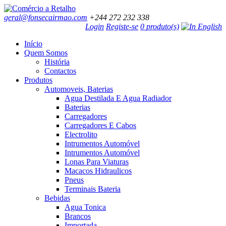
geral@fonsecairmao.com
+244 272 232 338
Login
Registe-se
0 produto(s)
Início
Quem Somos
História
Contactos
Produtos
Automoveis, Baterias
Agua Destilada E Agua Radiador
Baterias
Carregadores
Carregadores E Cabos
Electrolito
Intrumentos Automóvel
Intrumentos Automóvel
Lonas Para Viaturas
Macacos Hidraulicos
Pneus
Terminais Bateria
Bebidas
Agua Tonica
Brancos
Importada