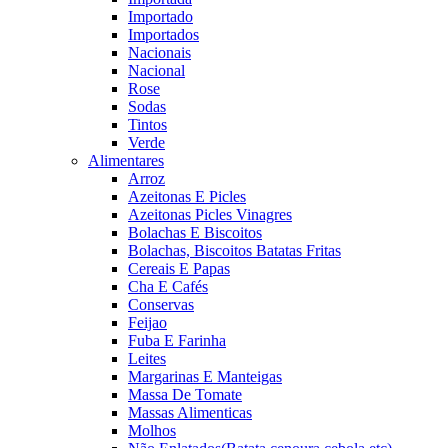
Importado
Importados
Nacionais
Nacional
Rose
Sodas
Tintos
Verde
Alimentares
Arroz
Azeitonas E Picles
Azeitonas Picles Vinagres
Bolachas E Biscoitos
Bolachas, Biscoitos Batatas Fritas
Cereais E Papas
Cha E Cafés
Conservas
Feijao
Fuba E Farinha
Leites
Margarinas E Manteigas
Massa De Tomate
Massas Alimenticas
Molhos