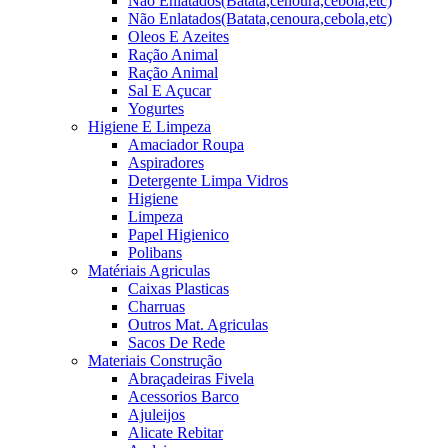
Não Enlatados(Batata,cenoura,cebola,etc)
Não Enlatados(Batata,cenoura,cebola,etc)
Oleos E Azeites
Ração Animal
Ração Animal
Sal E Açucar
Yogurtes
Higiene E Limpeza
Amaciador Roupa
Aspiradores
Detergente Limpa Vidros
Higiene
Limpeza
Papel Higienico
Polibans
Matériais Agriculas
Caixas Plasticas
Charruas
Outros Mat. Agriculas
Sacos De Rede
Materiais Construção
Abraçadeiras Fivela
Acessorios Barco
Ajuleijos
Alicate Rebitar