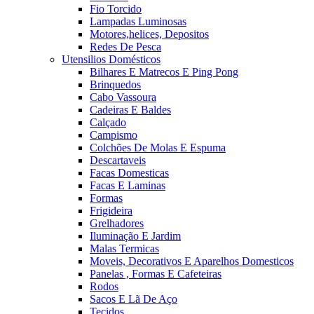
Fio Torcido
Lampadas Luminosas
Motores,helices, Depositos
Redes De Pesca
Utensilios Domésticos
Bilhares E Matrecos E Ping Pong
Brinquedos
Cabo Vassoura
Cadeiras E Baldes
Calçado
Campismo
Colchões De Molas E Espuma
Descartaveis
Facas Domesticas
Facas E Laminas
Formas
Frigideira
Grelhadores
Iluminação E Jardim
Malas Termicas
Moveis, Decorativos E Aparelhos Domesticos
Panelas , Formas E Cafeteiras
Rodos
Sacos E Lã De Aço
Tecidos