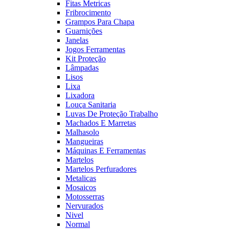
Fitas Metricas
Fribrocimento
Grampos Para Chapa
Guarnições
Janelas
Jogos Ferramentas
Kit Proteção
Lâmpadas
Lisos
Lixa
Lixadora
Louça Sanitaria
Luvas De Proteção Trabalho
Machados E Marretas
Malhasolo
Mangueiras
Máquinas E Ferramentas
Martelos
Martelos Perfuradores
Metalicas
Mosaicos
Motosserras
Nervurados
Nivel
Normal