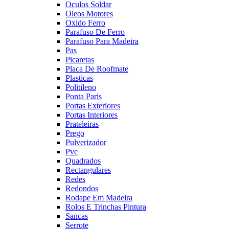
Oculos Soldar
Oleos Motores
Oxido Ferro
Parafuso De Ferro
Parafuso Para Madeira
Pas
Picaretas
Placa De Roofmate
Plasticas
Politileno
Ponta Paris
Portas Exteriores
Portas Interiores
Prateleiras
Prego
Pulverizador
Pvc
Quadrados
Rectangulares
Redes
Redondos
Rodape Em Madeira
Rolos E Trinchas Pintura
Sancas
Serrote