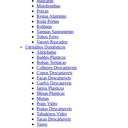
Mascaras
Motobombas
Porcas
Regua Aluminio
Roda Portao
Roldana
Tampas Saneamento
Tubos Ferro
Varoes Roscados
Utensilios Domésticos
Almofadas
Baldes Plasticos
Bolsas Termicas
Colheres Descartaveis
Copos Descartaveis
Facas Descartaveis
Garfos Descataveis
Jarros Plasticos
Mesas Plasticas
Mopas
Prato Vidro
Pratos Descartaveis
Tabuleiros Vidro
Tacas Descartaveis
Vasos