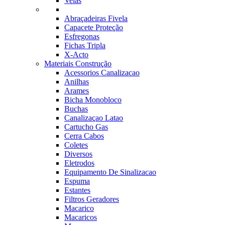
Velas
Abraçadeiras Fivela
Capacete Proteção
Esfregonas
Fichas Tripla
X-Acto
Materiais Construção
Acessorios Canalizacao
Anilhas
Arames
Bicha Monobloco
Buchas
Canalizaçao Latao
Cartucho Gas
Cerra Cabos
Coletes
Diversos
Eletrodos
Equipamento De Sinalizacao
Espuma
Estantes
Filtros Geradores
Macarico
Macaricos