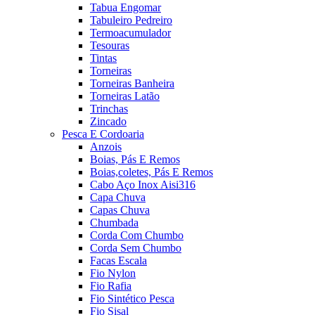
Tabua Engomar
Tabuleiro Pedreiro
Termoacumulador
Tesouras
Tintas
Torneiras
Torneiras Banheira
Torneiras Latão
Trinchas
Zincado
Pesca E Cordoaria
Anzois
Boias, Pás E Remos
Boias,coletes, Pás E Remos
Cabo Aço Inox Aisi316
Capa Chuva
Capas Chuva
Chumbada
Corda Com Chumbo
Corda Sem Chumbo
Facas Escala
Fio Nylon
Fio Rafia
Fio Sintético Pesca
Fio Sisal