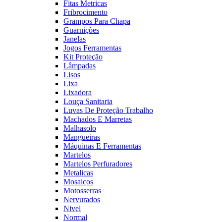
Fitas Metricas
Fribrocimento
Grampos Para Chapa
Guarnições
Janelas
Jogos Ferramentas
Kit Proteção
Lâmpadas
Lisos
Lixa
Lixadora
Louça Sanitaria
Luvas De Proteção Trabalho
Machados E Marretas
Malhasolo
Mangueiras
Máquinas E Ferramentas
Martelos
Martelos Perfuradores
Metalicas
Mosaicos
Motosserras
Nervurados
Nivel
Normal