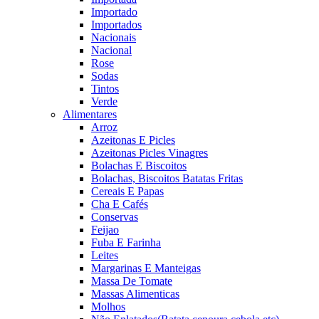
Importado
Importados
Nacionais
Nacional
Rose
Sodas
Tintos
Verde
Alimentares
Arroz
Azeitonas E Picles
Azeitonas Picles Vinagres
Bolachas E Biscoitos
Bolachas, Biscoitos Batatas Fritas
Cereais E Papas
Cha E Cafés
Conservas
Feijao
Fuba E Farinha
Leites
Margarinas E Manteigas
Massa De Tomate
Massas Alimenticas
Molhos