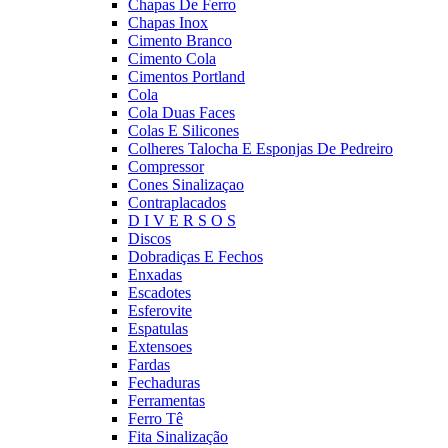
Chapas De Ferro
Chapas Inox
Cimento Branco
Cimento Cola
Cimentos Portland
Cola
Cola Duas Faces
Colas E Silicones
Colheres Talocha E Esponjas De Pedreiro
Compressor
Cones Sinalizaçao
Contraplacados
D I V E R S O S
Discos
Dobradiças E Fechos
Enxadas
Escadotes
Esferovite
Espatulas
Extensoes
Fardas
Fechaduras
Ferramentas
Ferro Tê
Fita Sinalização