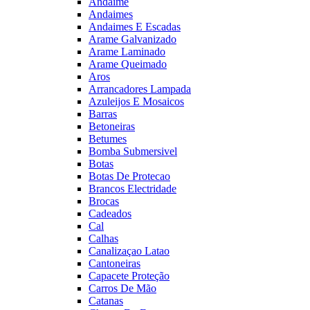
Andaime
Andaimes
Andaimes E Escadas
Arame Galvanizado
Arame Laminado
Arame Queimado
Aros
Arrancadores Lampada
Azuleijos E Mosaicos
Barras
Betoneiras
Betumes
Bomba Submersivel
Botas
Botas De Protecao
Brancos Electridade
Brocas
Cadeados
Cal
Calhas
Canalizaçao Latao
Cantoneiras
Capacete Proteção
Carros De Mão
Catanas