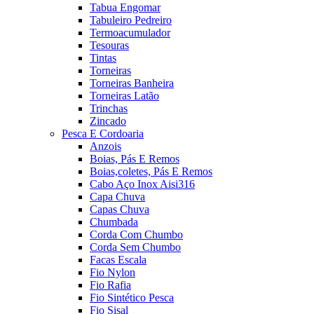
Tabua Engomar
Tabuleiro Pedreiro
Termoacumulador
Tesouras
Tintas
Torneiras
Torneiras Banheira
Torneiras Latão
Trinchas
Zincado
Pesca E Cordoaria
Anzois
Boias, Pás E Remos
Boias,coletes, Pás E Remos
Cabo Aço Inox Aisi316
Capa Chuva
Capas Chuva
Chumbada
Corda Com Chumbo
Corda Sem Chumbo
Facas Escala
Fio Nylon
Fio Rafia
Fio Sintético Pesca
Fio Sisal