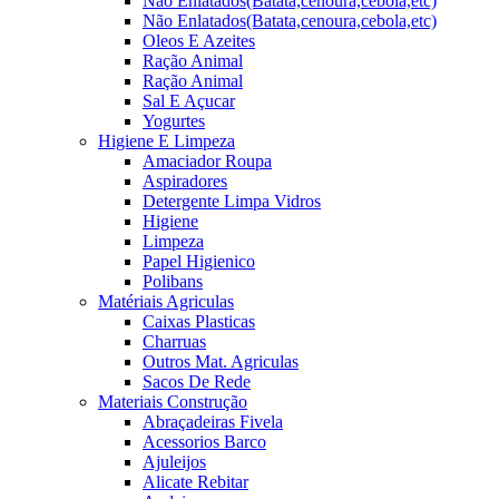
Não Enlatados(Batata,cenoura,cebola,etc)
Não Enlatados(Batata,cenoura,cebola,etc)
Oleos E Azeites
Ração Animal
Ração Animal
Sal E Açucar
Yogurtes
Higiene E Limpeza
Amaciador Roupa
Aspiradores
Detergente Limpa Vidros
Higiene
Limpeza
Papel Higienico
Polibans
Matériais Agriculas
Caixas Plasticas
Charruas
Outros Mat. Agriculas
Sacos De Rede
Materiais Construção
Abraçadeiras Fivela
Acessorios Barco
Ajuleijos
Alicate Rebitar