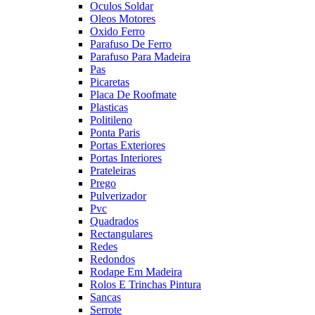
Oculos Soldar
Oleos Motores
Oxido Ferro
Parafuso De Ferro
Parafuso Para Madeira
Pas
Picaretas
Placa De Roofmate
Plasticas
Politileno
Ponta Paris
Portas Exteriores
Portas Interiores
Prateleiras
Prego
Pulverizador
Pvc
Quadrados
Rectangulares
Redes
Redondos
Rodape Em Madeira
Rolos E Trinchas Pintura
Sancas
Serrote