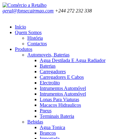
geral@fonsecairmao.com
+244 272 232 338
Início
Quem Somos
História
Contactos
Produtos
Automoveis, Baterias
Agua Destilada E Agua Radiador
Baterias
Carregadores
Carregadores E Cabos
Electrolito
Intrumentos Automóvel
Intrumentos Automóvel
Lonas Para Viaturas
Macacos Hidraulicos
Pneus
Terminais Bateria
Bebidas
Agua Tonica
Brancos
Importada