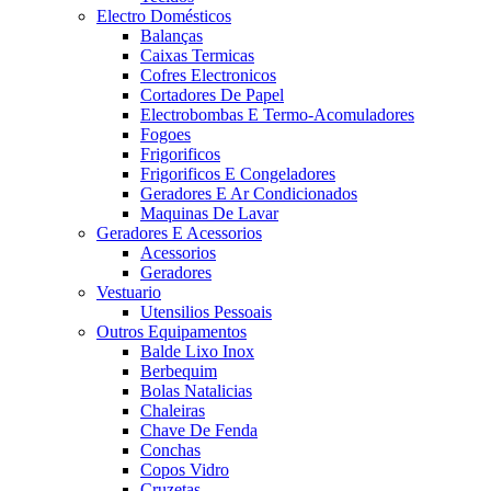
Electro Domésticos
Balanças
Caixas Termicas
Cofres Electronicos
Cortadores De Papel
Electrobombas E Termo-Acomuladores
Fogoes
Frigorificos
Frigorificos E Congeladores
Geradores E Ar Condicionados
Maquinas De Lavar
Geradores E Acessorios
Acessorios
Geradores
Vestuario
Utensilios Pessoais
Outros Equipamentos
Balde Lixo Inox
Berbequim
Bolas Natalicias
Chaleiras
Chave De Fenda
Conchas
Copos Vidro
Cruzetas