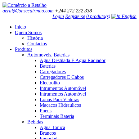
geral@fonsecairmao.com
+244 272 232 338
Login
Registe-se
0 produto(s)
Início
Quem Somos
História
Contactos
Produtos
Automoveis, Baterias
Agua Destilada E Agua Radiador
Baterias
Carregadores
Carregadores E Cabos
Electrolito
Intrumentos Automóvel
Intrumentos Automóvel
Lonas Para Viaturas
Macacos Hidraulicos
Pneus
Terminais Bateria
Bebidas
Agua Tonica
Brancos
Importada