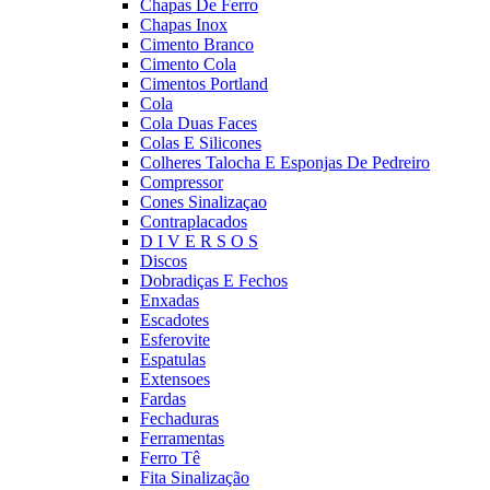
Chapas De Ferro
Chapas Inox
Cimento Branco
Cimento Cola
Cimentos Portland
Cola
Cola Duas Faces
Colas E Silicones
Colheres Talocha E Esponjas De Pedreiro
Compressor
Cones Sinalizaçao
Contraplacados
D I V E R S O S
Discos
Dobradiças E Fechos
Enxadas
Escadotes
Esferovite
Espatulas
Extensoes
Fardas
Fechaduras
Ferramentas
Ferro Tê
Fita Sinalização