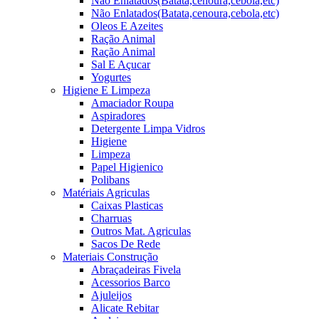
Não Enlatados(Batata,cenoura,cebola,etc)
Não Enlatados(Batata,cenoura,cebola,etc)
Oleos E Azeites
Ração Animal
Ração Animal
Sal E Açucar
Yogurtes
Higiene E Limpeza
Amaciador Roupa
Aspiradores
Detergente Limpa Vidros
Higiene
Limpeza
Papel Higienico
Polibans
Matériais Agriculas
Caixas Plasticas
Charruas
Outros Mat. Agriculas
Sacos De Rede
Materiais Construção
Abraçadeiras Fivela
Acessorios Barco
Ajuleijos
Alicate Rebitar