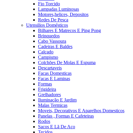
Fio Torcido
Lampadas Luminosas
Motores,helices, Depositos
Redes De Pesca
Utensilios Domésticos
Bilhares E Matrecos E Ping Pong
Brinquedos
Cabo Vassoura
Cadeiras E Baldes
Calçado
Campismo
Colchões De Molas E Espuma
Descartaveis
Facas Domesticas
Facas E Laminas
Formas
Frigideira
Grelhadores
Iluminação E Jardim
Malas Termicas
Moveis, Decorativos E Aparelhos Domesticos
Panelas , Formas E Cafeteiras
Rodos
Sacos E Lã De Aço
Tecidos