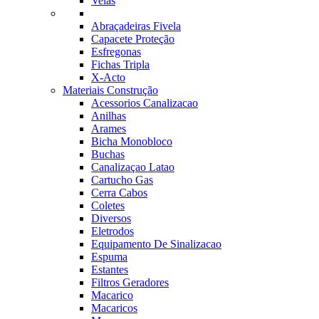
Velas
Abraçadeiras Fivela
Capacete Proteção
Esfregonas
Fichas Tripla
X-Acto
Materiais Construção
Acessorios Canalizacao
Anilhas
Arames
Bicha Monobloco
Buchas
Canalizaçao Latao
Cartucho Gas
Cerra Cabos
Coletes
Diversos
Eletrodos
Equipamento De Sinalizacao
Espuma
Estantes
Filtros Geradores
Macarico
Macaricos