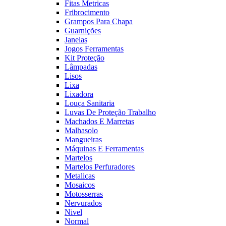
Fitas Metricas
Fribrocimento
Grampos Para Chapa
Guarnições
Janelas
Jogos Ferramentas
Kit Proteção
Lâmpadas
Lisos
Lixa
Lixadora
Louça Sanitaria
Luvas De Proteção Trabalho
Machados E Marretas
Malhasolo
Mangueiras
Máquinas E Ferramentas
Martelos
Martelos Perfuradores
Metalicas
Mosaicos
Motosserras
Nervurados
Nivel
Normal