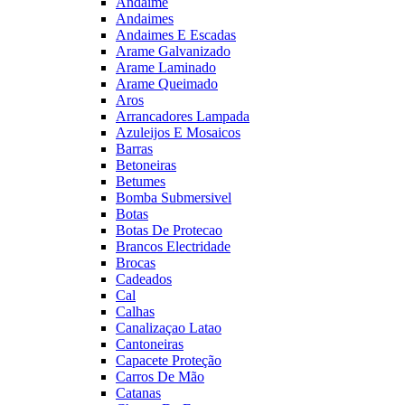
Andaime
Andaimes
Andaimes E Escadas
Arame Galvanizado
Arame Laminado
Arame Queimado
Aros
Arrancadores Lampada
Azuleijos E Mosaicos
Barras
Betoneiras
Betumes
Bomba Submersivel
Botas
Botas De Protecao
Brancos Electridade
Brocas
Cadeados
Cal
Calhas
Canalizaçao Latao
Cantoneiras
Capacete Proteção
Carros De Mão
Catanas