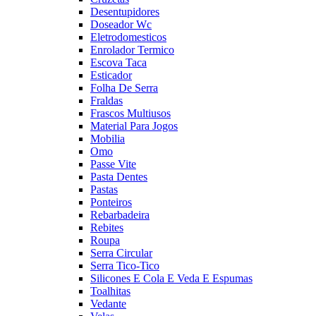
Desentupidores
Doseador Wc
Eletrodomesticos
Enrolador Termico
Escova Taca
Esticador
Folha De Serra
Fraldas
Frascos Multiusos
Material Para Jogos
Mobilia
Omo
Passe Vite
Pasta Dentes
Pastas
Ponteiros
Rebarbadeira
Rebites
Roupa
Serra Circular
Serra Tico-Tico
Silicones E Cola E Veda E Espumas
Toalhitas
Vedante