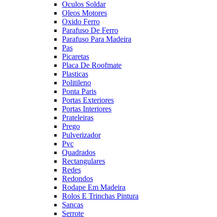
Oculos Soldar
Oleos Motores
Oxido Ferro
Parafuso De Ferro
Parafuso Para Madeira
Pas
Picaretas
Placa De Roofmate
Plasticas
Politileno
Ponta Paris
Portas Exteriores
Portas Interiores
Prateleiras
Prego
Pulverizador
Pvc
Quadrados
Rectangulares
Redes
Redondos
Rodape Em Madeira
Rolos E Trinchas Pintura
Sancas
Serrote