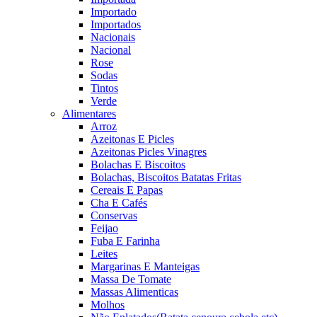
Importado
Importados
Nacionais
Nacional
Rose
Sodas
Tintos
Verde
Alimentares
Arroz
Azeitonas E Picles
Azeitonas Picles Vinagres
Bolachas E Biscoitos
Bolachas, Biscoitos Batatas Fritas
Cereais E Papas
Cha E Cafés
Conservas
Feijao
Fuba E Farinha
Leites
Margarinas E Manteigas
Massa De Tomate
Massas Alimenticas
Molhos