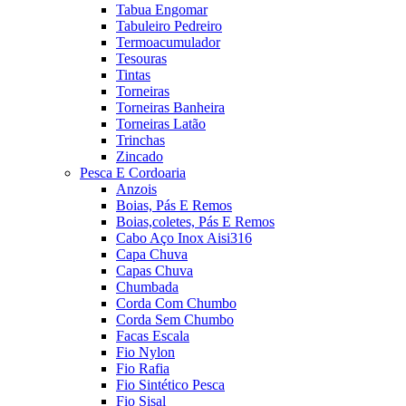
Tabua Engomar
Tabuleiro Pedreiro
Termoacumulador
Tesouras
Tintas
Torneiras
Torneiras Banheira
Torneiras Latão
Trinchas
Zincado
Pesca E Cordoaria
Anzois
Boias, Pás E Remos
Boias,coletes, Pás E Remos
Cabo Aço Inox Aisi316
Capa Chuva
Capas Chuva
Chumbada
Corda Com Chumbo
Corda Sem Chumbo
Facas Escala
Fio Nylon
Fio Rafia
Fio Sintético Pesca
Fio Sisal