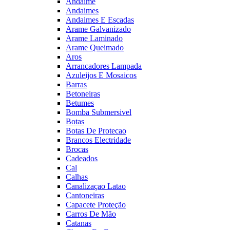
Andaime
Andaimes
Andaimes E Escadas
Arame Galvanizado
Arame Laminado
Arame Queimado
Aros
Arrancadores Lampada
Azuleijos E Mosaicos
Barras
Betoneiras
Betumes
Bomba Submersivel
Botas
Botas De Protecao
Brancos Electridade
Brocas
Cadeados
Cal
Calhas
Canalizaçao Latao
Cantoneiras
Capacete Proteção
Carros De Mão
Catanas