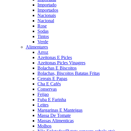
Importado
Importados
Nacionais
Nacional
Rose
Sodas
Tintos
Verde
Alimentares
Arroz
Azeitonas E Picles
Azeitonas Picles Vinagres
Bolachas E Biscoitos
Bolachas, Biscoitos Batatas Fritas
Cereais E Papas
Cha E Cafés
Conservas
Feijao
Fuba E Farinha
Leites
Margarinas E Manteigas
Massa De Tomate
Massas Alimenticas
Molhos