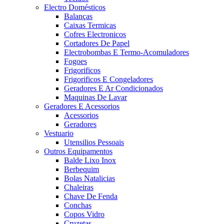
Electro Domésticos
Balanças
Caixas Termicas
Cofres Electronicos
Cortadores De Papel
Electrobombas E Termo-Acomuladores
Fogoes
Frigorificos
Frigorificos E Congeladores
Geradores E Ar Condicionados
Maquinas De Lavar
Geradores E Acessorios
Acessorios
Geradores
Vestuario
Utensilios Pessoais
Outros Equipamentos
Balde Lixo Inox
Berbequim
Bolas Natalicias
Chaleiras
Chave De Fenda
Conchas
Copos Vidro
Cruzetas