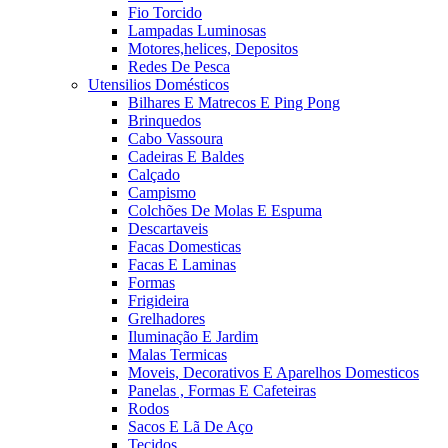
Fio Torcido
Lampadas Luminosas
Motores,helices, Depositos
Redes De Pesca
Utensilios Domésticos
Bilhares E Matrecos E Ping Pong
Brinquedos
Cabo Vassoura
Cadeiras E Baldes
Calçado
Campismo
Colchões De Molas E Espuma
Descartaveis
Facas Domesticas
Facas E Laminas
Formas
Frigideira
Grelhadores
Iluminação E Jardim
Malas Termicas
Moveis, Decorativos E Aparelhos Domesticos
Panelas , Formas E Cafeteiras
Rodos
Sacos E Lã De Aço
Tecidos