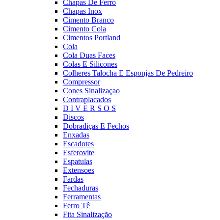
Chapas De Ferro
Chapas Inox
Cimento Branco
Cimento Cola
Cimentos Portland
Cola
Cola Duas Faces
Colas E Silicones
Colheres Talocha E Esponjas De Pedreiro
Compressor
Cones Sinalizaçao
Contraplacados
D I V E R S O S
Discos
Dobradiças E Fechos
Enxadas
Escadotes
Esferovite
Espatulas
Extensoes
Fardas
Fechaduras
Ferramentas
Ferro Tê
Fita Sinalização