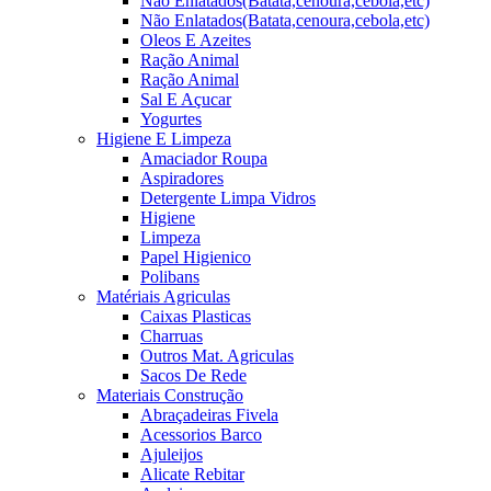
Não Enlatados(Batata,cenoura,cebola,etc)
Não Enlatados(Batata,cenoura,cebola,etc)
Oleos E Azeites
Ração Animal
Ração Animal
Sal E Açucar
Yogurtes
Higiene E Limpeza
Amaciador Roupa
Aspiradores
Detergente Limpa Vidros
Higiene
Limpeza
Papel Higienico
Polibans
Matériais Agriculas
Caixas Plasticas
Charruas
Outros Mat. Agriculas
Sacos De Rede
Materiais Construção
Abraçadeiras Fivela
Acessorios Barco
Ajuleijos
Alicate Rebitar