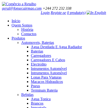
geral@fonsecairmao.com
+244 272 232 338
Login
Registe-se
0 produto(s)
Início
Quem Somos
História
Contactos
Produtos
Automoveis, Baterias
Agua Destilada E Agua Radiador
Baterias
Carregadores
Carregadores E Cabos
Electrolito
Intrumentos Automóvel
Intrumentos Automóvel
Lonas Para Viaturas
Macacos Hidraulicos
Pneus
Terminais Bateria
Bebidas
Agua Tonica
Brancos
Importada