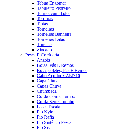
Tabua Engomar
Tabuleiro Pedreiro
Termoacumulador
Tesouras
Tintas
Torneiras
Torneiras Banheira
Torneiras Latão
Trinchas
Zincado
Pesca E Cordoaria
Anzois
Boias, Pás E Remos
Boias,coletes, Pás E Remos
Cabo Aço Inox Aisi316
Capa Chuva
Capas Chuva
Chumbada
Corda Com Chumbo
Corda Sem Chumbo
Facas Escala
Fio Nylon
Fio Rafia
Fio Sintético Pesca
Fio Sisal