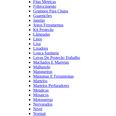
Fitas Metricas
Fribrocimento
Grampos Para Chapa
Guarnições
Janelas
Jogos Ferramentas
Kit Proteção
Lâmpadas
Lisos
Lixa
Lixadora
Louça Sanitaria
Luvas De Proteção Trabalho
Machados E Marretas
Malhasolo
Mangueiras
Máquinas E Ferramentas
Martelos
Martelos Perfuradores
Metalicas
Mosaicos
Motosserras
Nervurados
Nivel
Normal