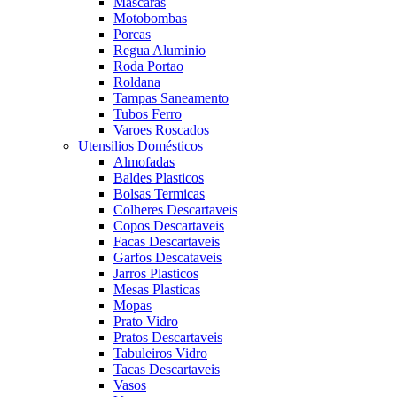
Mascaras
Motobombas
Porcas
Regua Aluminio
Roda Portao
Roldana
Tampas Saneamento
Tubos Ferro
Varoes Roscados
Utensilios Domésticos
Almofadas
Baldes Plasticos
Bolsas Termicas
Colheres Descartaveis
Copos Descartaveis
Facas Descartaveis
Garfos Descataveis
Jarros Plasticos
Mesas Plasticas
Mopas
Prato Vidro
Pratos Descartaveis
Tabuleiros Vidro
Tacas Descartaveis
Vasos