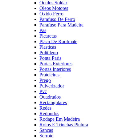
Oculos Soldar
Oleos Motores
Oxido Ferro
Parafuso De Ferro
Parafuso Para Madeira
Pas
Picaretas
Placa De Roofmate
Plasticas
Politileno
Ponta Paris
Portas Exteriores
Portas Interiores
Prateleiras
Prego
Pulverizador
Pvc
Quadrados
Rectangulares
Redes
Redondos
Rodape Em Madeira
Rolos E Trinchas Pintura
Sancas
Serrote