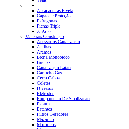
Velas
Abraçadeiras Fivela
Capacete Proteção
Esfregonas
Fichas Tripla
X-Acto
Materiais Construção
Acessorios Canalizacao
Anilhas
Arames
Bicha Monobloco
Buchas
Canalizaçao Latao
Cartucho Gas
Cerra Cabos
Coletes
Diversos
Eletrodos
Equipamento De Sinalizacao
Espuma
Estantes
Filtros Geradores
Macarico
Macaricos