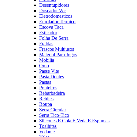
Desentupidores
Doseador Wc
Eletrodomesticos
Enrolador Termico
Escova Taca
Esticador
Folha De Serra
Fraldas
Frascos Multiusos
Material Para Jogos
Mobilia
Omo
Passe Vite
Pasta Dentes
Pastas
Ponteiros
Rebarbadeira
Rebites
Roupa
Serra Circular
Serra Tico-Tico
Silicones E Cola E Veda E Espumas
Toalhitas
Vedante