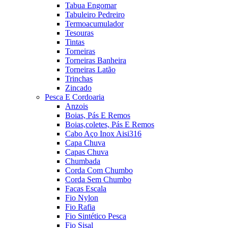
Tabua Engomar
Tabuleiro Pedreiro
Termoacumulador
Tesouras
Tintas
Torneiras
Torneiras Banheira
Torneiras Latão
Trinchas
Zincado
Pesca E Cordoaria
Anzois
Boias, Pás E Remos
Boias,coletes, Pás E Remos
Cabo Aço Inox Aisi316
Capa Chuva
Capas Chuva
Chumbada
Corda Com Chumbo
Corda Sem Chumbo
Facas Escala
Fio Nylon
Fio Rafia
Fio Sintético Pesca
Fio Sisal