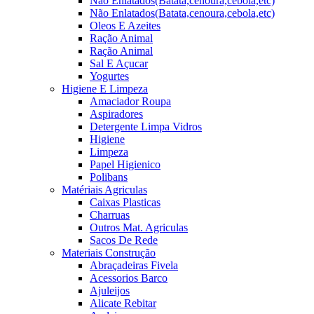
Não Enlatados(Batata,cenoura,cebola,etc)
Não Enlatados(Batata,cenoura,cebola,etc)
Oleos E Azeites
Ração Animal
Ração Animal
Sal E Açucar
Yogurtes
Higiene E Limpeza
Amaciador Roupa
Aspiradores
Detergente Limpa Vidros
Higiene
Limpeza
Papel Higienico
Polibans
Matériais Agriculas
Caixas Plasticas
Charruas
Outros Mat. Agriculas
Sacos De Rede
Materiais Construção
Abraçadeiras Fivela
Acessorios Barco
Ajuleijos
Alicate Rebitar