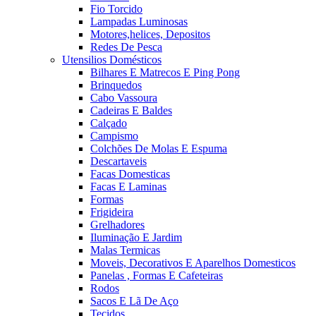
Fio Torcido
Lampadas Luminosas
Motores,helices, Depositos
Redes De Pesca
Utensilios Domésticos
Bilhares E Matrecos E Ping Pong
Brinquedos
Cabo Vassoura
Cadeiras E Baldes
Calçado
Campismo
Colchões De Molas E Espuma
Descartaveis
Facas Domesticas
Facas E Laminas
Formas
Frigideira
Grelhadores
Iluminação E Jardim
Malas Termicas
Moveis, Decorativos E Aparelhos Domesticos
Panelas , Formas E Cafeteiras
Rodos
Sacos E Lã De Aço
Tecidos