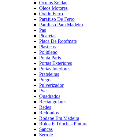
Oculos Soldar
Oleos Motores
Oxido Ferro
Parafuso De Ferro
Parafuso Para Madeira
Pas
Picaretas
Placa De Roofmate
Plasticas
Politileno
Ponta Paris
Portas Exteriores
Portas Interiores
Prateleiras
Prego
Pulverizador
Pvc
Quadrados
Rectangulares
Redes
Redondos
Rodape Em Madeira
Rolos E Trinchas Pintura
Sancas
Serrote