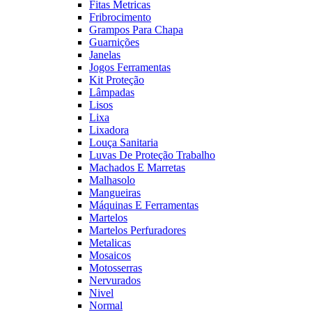
Fitas Metricas
Fribrocimento
Grampos Para Chapa
Guarnições
Janelas
Jogos Ferramentas
Kit Proteção
Lâmpadas
Lisos
Lixa
Lixadora
Louça Sanitaria
Luvas De Proteção Trabalho
Machados E Marretas
Malhasolo
Mangueiras
Máquinas E Ferramentas
Martelos
Martelos Perfuradores
Metalicas
Mosaicos
Motosserras
Nervurados
Nivel
Normal