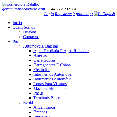
geral@fonsecairmao.com
+244 272 232 338
Login
Registe-se
0 produto(s)
Início
Quem Somos
História
Contactos
Produtos
Automoveis, Baterias
Agua Destilada E Agua Radiador
Baterias
Carregadores
Carregadores E Cabos
Electrolito
Intrumentos Automóvel
Intrumentos Automóvel
Lonas Para Viaturas
Macacos Hidraulicos
Pneus
Terminais Bateria
Bebidas
Agua Tonica
Brancos
Importada