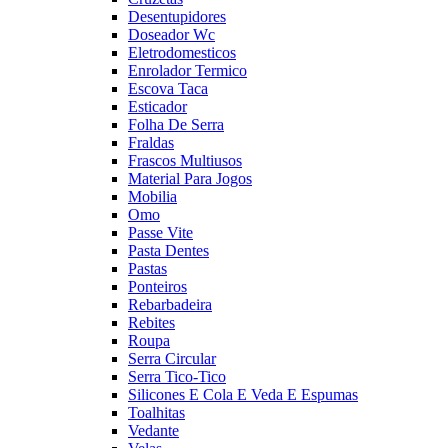
Desentupidores
Doseador Wc
Eletrodomesticos
Enrolador Termico
Escova Taca
Esticador
Folha De Serra
Fraldas
Frascos Multiusos
Material Para Jogos
Mobilia
Omo
Passe Vite
Pasta Dentes
Pastas
Ponteiros
Rebarbadeira
Rebites
Roupa
Serra Circular
Serra Tico-Tico
Silicones E Cola E Veda E Espumas
Toalhitas
Vedante