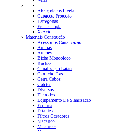
Velas
Abraçadeiras Fivela
Capacete Proteção
Esfregonas
Fichas Tripla
X-Acto
Materiais Construção
Acessorios Canalizacao
Anilhas
Arames
Bicha Monobloco
Buchas
Canalizaçao Latao
Cartucho Gas
Cerra Cabos
Coletes
Diversos
Eletrodos
Equipamento De Sinalizacao
Espuma
Estantes
Filtros Geradores
Macarico
Macaricos