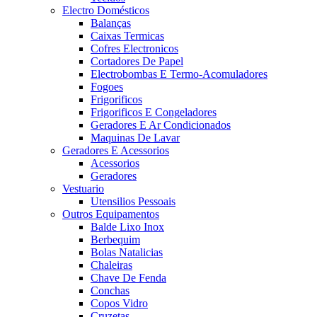
Electro Domésticos
Balanças
Caixas Termicas
Cofres Electronicos
Cortadores De Papel
Electrobombas E Termo-Acomuladores
Fogoes
Frigorificos
Frigorificos E Congeladores
Geradores E Ar Condicionados
Maquinas De Lavar
Geradores E Acessorios
Acessorios
Geradores
Vestuario
Utensilios Pessoais
Outros Equipamentos
Balde Lixo Inox
Berbequim
Bolas Natalicias
Chaleiras
Chave De Fenda
Conchas
Copos Vidro
Cruzetas