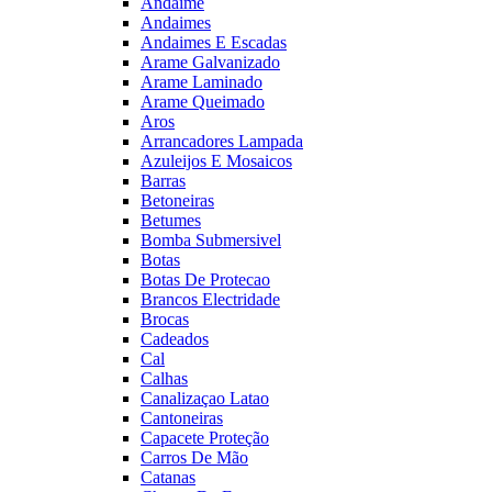
Andaime
Andaimes
Andaimes E Escadas
Arame Galvanizado
Arame Laminado
Arame Queimado
Aros
Arrancadores Lampada
Azuleijos E Mosaicos
Barras
Betoneiras
Betumes
Bomba Submersivel
Botas
Botas De Protecao
Brancos Electridade
Brocas
Cadeados
Cal
Calhas
Canalizaçao Latao
Cantoneiras
Capacete Proteção
Carros De Mão
Catanas