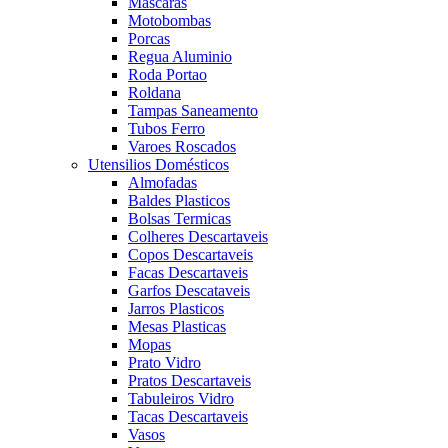
Mascaras
Motobombas
Porcas
Regua Aluminio
Roda Portao
Roldana
Tampas Saneamento
Tubos Ferro
Varoes Roscados
Utensilios Domésticos
Almofadas
Baldes Plasticos
Bolsas Termicas
Colheres Descartaveis
Copos Descartaveis
Facas Descartaveis
Garfos Descataveis
Jarros Plasticos
Mesas Plasticas
Mopas
Prato Vidro
Pratos Descartaveis
Tabuleiros Vidro
Tacas Descartaveis
Vasos