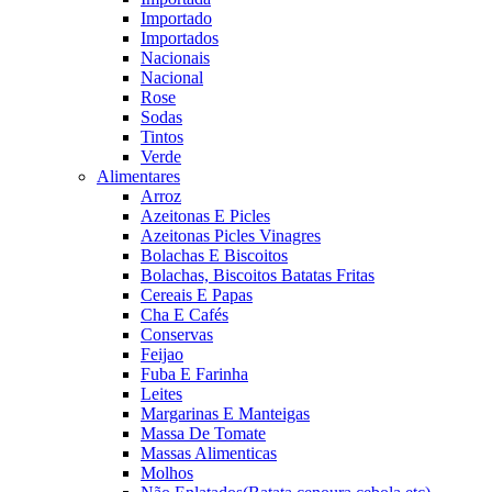
Importado
Importados
Nacionais
Nacional
Rose
Sodas
Tintos
Verde
Alimentares
Arroz
Azeitonas E Picles
Azeitonas Picles Vinagres
Bolachas E Biscoitos
Bolachas, Biscoitos Batatas Fritas
Cereais E Papas
Cha E Cafés
Conservas
Feijao
Fuba E Farinha
Leites
Margarinas E Manteigas
Massa De Tomate
Massas Alimenticas
Molhos