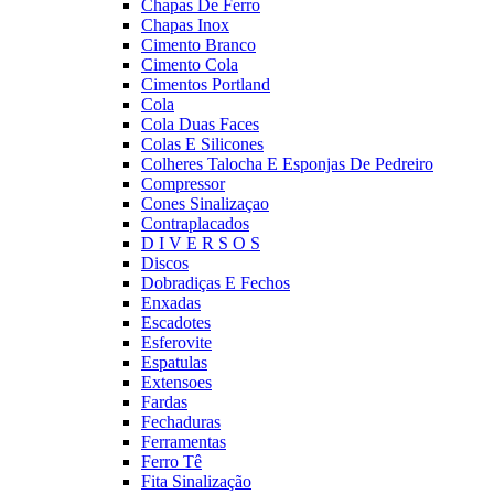
Chapas De Ferro
Chapas Inox
Cimento Branco
Cimento Cola
Cimentos Portland
Cola
Cola Duas Faces
Colas E Silicones
Colheres Talocha E Esponjas De Pedreiro
Compressor
Cones Sinalizaçao
Contraplacados
D I V E R S O S
Discos
Dobradiças E Fechos
Enxadas
Escadotes
Esferovite
Espatulas
Extensoes
Fardas
Fechaduras
Ferramentas
Ferro Tê
Fita Sinalização