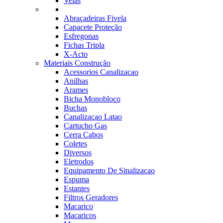
Velas
Abraçadeiras Fivela
Capacete Proteção
Esfregonas
Fichas Tripla
X-Acto
Materiais Construção
Acessorios Canalizacao
Anilhas
Arames
Bicha Monobloco
Buchas
Canalizaçao Latao
Cartucho Gas
Cerra Cabos
Coletes
Diversos
Eletrodos
Equipamento De Sinalizacao
Espuma
Estantes
Filtros Geradores
Macarico
Macaricos