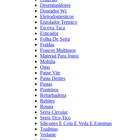
Desentupidores
Doseador Wc
Eletrodomesticos
Enrolador Termico
Escova Taca
Esticador
Folha De Serra
Fraldas
Frascos Multiusos
Material Para Jogos
Mobilia
Omo
Passe Vite
Pasta Dentes
Pastas
Ponteiros
Rebarbadeira
Rebites
Roupa
Serra Circular
Serra Tico-Tico
Silicones E Cola E Veda E Espumas
Toalhitas
Vedante