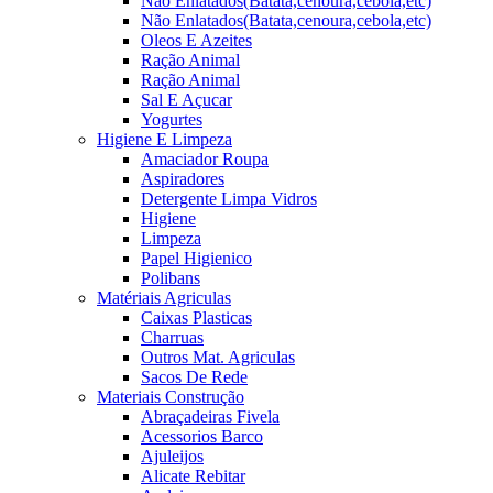
Não Enlatados(Batata,cenoura,cebola,etc)
Não Enlatados(Batata,cenoura,cebola,etc)
Oleos E Azeites
Ração Animal
Ração Animal
Sal E Açucar
Yogurtes
Higiene E Limpeza
Amaciador Roupa
Aspiradores
Detergente Limpa Vidros
Higiene
Limpeza
Papel Higienico
Polibans
Matériais Agriculas
Caixas Plasticas
Charruas
Outros Mat. Agriculas
Sacos De Rede
Materiais Construção
Abraçadeiras Fivela
Acessorios Barco
Ajuleijos
Alicate Rebitar