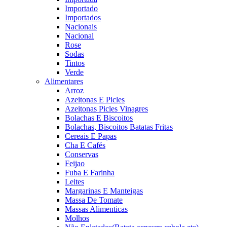
Importado
Importados
Nacionais
Nacional
Rose
Sodas
Tintos
Verde
Alimentares
Arroz
Azeitonas E Picles
Azeitonas Picles Vinagres
Bolachas E Biscoitos
Bolachas, Biscoitos Batatas Fritas
Cereais E Papas
Cha E Cafés
Conservas
Feijao
Fuba E Farinha
Leites
Margarinas E Manteigas
Massa De Tomate
Massas Alimenticas
Molhos