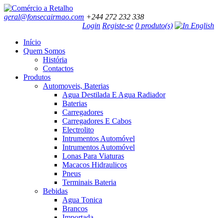
geral@fonsecairmao.com
+244 272 232 338
Login
Registe-se
0 produto(s)
Início
Quem Somos
História
Contactos
Produtos
Automoveis, Baterias
Agua Destilada E Agua Radiador
Baterias
Carregadores
Carregadores E Cabos
Electrolito
Intrumentos Automóvel
Intrumentos Automóvel
Lonas Para Viaturas
Macacos Hidraulicos
Pneus
Terminais Bateria
Bebidas
Agua Tonica
Brancos
Importada