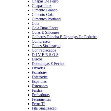
Chapas De Ferro
Chapas Inox
Cimento Branco
Cimento Cola
Cimentos Portland
Cola
Cola Duas Faces
Colas E Silicones
Colheres Talocha E Esponjas De Pedreiro
Compressor
Cones Sinalizaçao
Contraplacados
D I V E R S O S
Discos
Dobradiças E Fechos
Enxadas
Escadotes
Esferovite
Espatulas
Extensoes
Fardas
Fechaduras
Ferramentas
Ferro Tê
Fita Sinalização