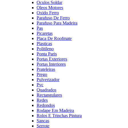
Oculos Soldar
Oleos Motores
Oxido Ferro
Parafuso De Ferro
Parafuso Para Madeira
Pas
Picaretas
Placa De Roofmate
Plasticas
Politileno
Ponta Paris
Portas Exteriores
Portas Interiores
Prateleiras
Prego
Pulverizador
Pvc
Quadrados
Rectangulares
Redes
Redondos
Rodape Em Madeira
Rolos E Trinchas Pintura
Sancas
Serrote