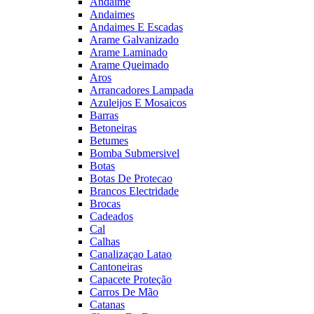
Andaime
Andaimes
Andaimes E Escadas
Arame Galvanizado
Arame Laminado
Arame Queimado
Aros
Arrancadores Lampada
Azuleijos E Mosaicos
Barras
Betoneiras
Betumes
Bomba Submersivel
Botas
Botas De Protecao
Brancos Electridade
Brocas
Cadeados
Cal
Calhas
Canalizaçao Latao
Cantoneiras
Capacete Proteção
Carros De Mão
Catanas