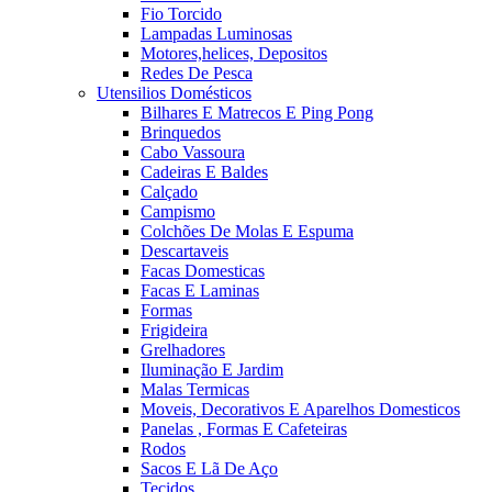
Fio Torcido
Lampadas Luminosas
Motores,helices, Depositos
Redes De Pesca
Utensilios Domésticos
Bilhares E Matrecos E Ping Pong
Brinquedos
Cabo Vassoura
Cadeiras E Baldes
Calçado
Campismo
Colchões De Molas E Espuma
Descartaveis
Facas Domesticas
Facas E Laminas
Formas
Frigideira
Grelhadores
Iluminação E Jardim
Malas Termicas
Moveis, Decorativos E Aparelhos Domesticos
Panelas , Formas E Cafeteiras
Rodos
Sacos E Lã De Aço
Tecidos