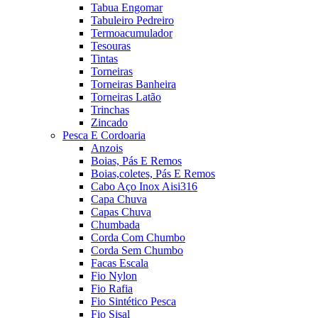
Tabua Engomar
Tabuleiro Pedreiro
Termoacumulador
Tesouras
Tintas
Torneiras
Torneiras Banheira
Torneiras Latão
Trinchas
Zincado
Pesca E Cordoaria
Anzois
Boias, Pás E Remos
Boias,coletes, Pás E Remos
Cabo Aço Inox Aisi316
Capa Chuva
Capas Chuva
Chumbada
Corda Com Chumbo
Corda Sem Chumbo
Facas Escala
Fio Nylon
Fio Rafia
Fio Sintético Pesca
Fio Sisal