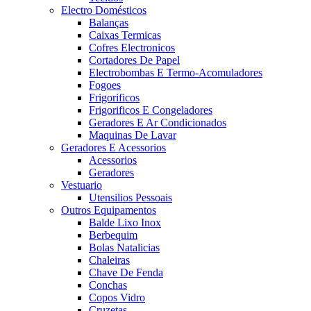
Electro Domésticos
Balanças
Caixas Termicas
Cofres Electronicos
Cortadores De Papel
Electrobombas E Termo-Acomuladores
Fogoes
Frigorificos
Frigorificos E Congeladores
Geradores E Ar Condicionados
Maquinas De Lavar
Geradores E Acessorios
Acessorios
Geradores
Vestuario
Utensilios Pessoais
Outros Equipamentos
Balde Lixo Inox
Berbequim
Bolas Natalicias
Chaleiras
Chave De Fenda
Conchas
Copos Vidro
Cruzetas