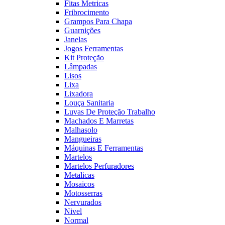
Fitas Metricas
Fribrocimento
Grampos Para Chapa
Guarnições
Janelas
Jogos Ferramentas
Kit Proteção
Lâmpadas
Lisos
Lixa
Lixadora
Louça Sanitaria
Luvas De Proteção Trabalho
Machados E Marretas
Malhasolo
Mangueiras
Máquinas E Ferramentas
Martelos
Martelos Perfuradores
Metalicas
Mosaicos
Motosserras
Nervurados
Nivel
Normal