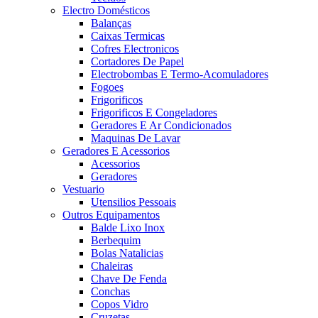
Electro Domésticos
Balanças
Caixas Termicas
Cofres Electronicos
Cortadores De Papel
Electrobombas E Termo-Acomuladores
Fogoes
Frigorificos
Frigorificos E Congeladores
Geradores E Ar Condicionados
Maquinas De Lavar
Geradores E Acessorios
Acessorios
Geradores
Vestuario
Utensilios Pessoais
Outros Equipamentos
Balde Lixo Inox
Berbequim
Bolas Natalicias
Chaleiras
Chave De Fenda
Conchas
Copos Vidro
Cruzetas