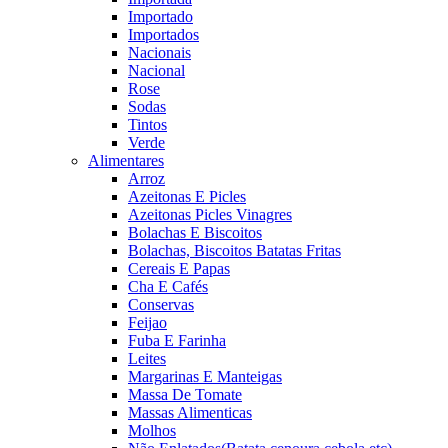
Importado
Importados
Nacionais
Nacional
Rose
Sodas
Tintos
Verde
Alimentares
Arroz
Azeitonas E Picles
Azeitonas Picles Vinagres
Bolachas E Biscoitos
Bolachas, Biscoitos Batatas Fritas
Cereais E Papas
Cha E Cafés
Conservas
Feijao
Fuba E Farinha
Leites
Margarinas E Manteigas
Massa De Tomate
Massas Alimenticas
Molhos