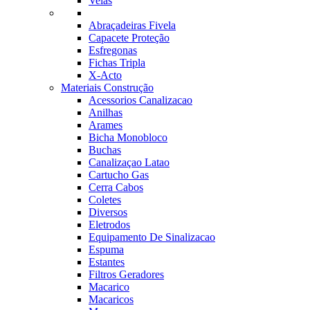
Velas
Abraçadeiras Fivela
Capacete Proteção
Esfregonas
Fichas Tripla
X-Acto
Materiais Construção
Acessorios Canalizacao
Anilhas
Arames
Bicha Monobloco
Buchas
Canalizaçao Latao
Cartucho Gas
Cerra Cabos
Coletes
Diversos
Eletrodos
Equipamento De Sinalizacao
Espuma
Estantes
Filtros Geradores
Macarico
Macaricos