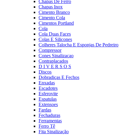
Chapas De Ferro
Chapas Inox
Cimento Branco
Cimento Cola
Cimentos Portland
Cola
Cola Duas Faces
Colas E Silicones
Colheres Talocha E Esponjas De Pedreiro
Compressor
Cones Sinalizaçao
Contraplacados
D I V E R S O S
Discos
Dobradiças E Fechos
Enxadas
Escadotes
Esferovite
Espatulas
Extensoes
Fardas
Fechaduras
Ferramentas
Ferro Tê
Fita Sinalização