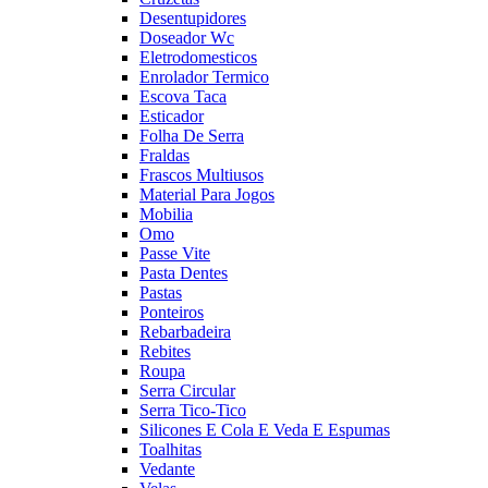
Desentupidores
Doseador Wc
Eletrodomesticos
Enrolador Termico
Escova Taca
Esticador
Folha De Serra
Fraldas
Frascos Multiusos
Material Para Jogos
Mobilia
Omo
Passe Vite
Pasta Dentes
Pastas
Ponteiros
Rebarbadeira
Rebites
Roupa
Serra Circular
Serra Tico-Tico
Silicones E Cola E Veda E Espumas
Toalhitas
Vedante