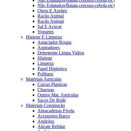
Não Enlatados(Batata,cenoura,cebola,etc)
Não Enlatados(Batata,cenoura,cebola,etc)
Oleos E Azeites
Ração Animal
Ração Animal
Sal E Açucar
Yogurtes
Higiene E Limpeza
Amaciador Roupa
Aspiradores
Detergente Limpa Vidros
Higiene
Limpeza
Papel Higienico
Polibans
Matériais Agriculas
Caixas Plasticas
Charruas
Outros Mat. Agriculas
Sacos De Rede
Materiais Construção
Abraçadeiras Fivela
Acessorios Barco
Ajuleijos
Alicate Rebitar