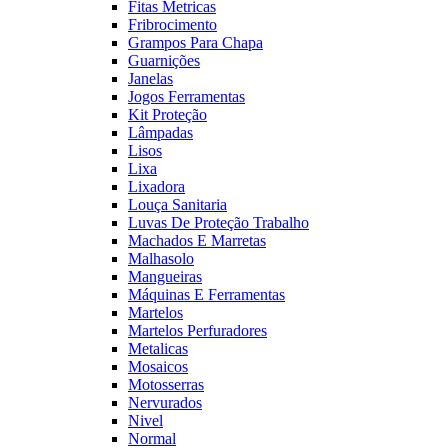
Fitas Metricas
Fribrocimento
Grampos Para Chapa
Guarnições
Janelas
Jogos Ferramentas
Kit Proteção
Lâmpadas
Lisos
Lixa
Lixadora
Louça Sanitaria
Luvas De Proteção Trabalho
Machados E Marretas
Malhasolo
Mangueiras
Máquinas E Ferramentas
Martelos
Martelos Perfuradores
Metalicas
Mosaicos
Motosserras
Nervurados
Nivel
Normal