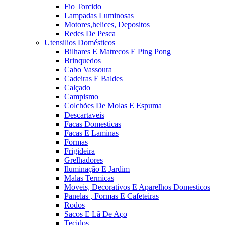
Fio Torcido
Lampadas Luminosas
Motores,helices, Depositos
Redes De Pesca
Utensilios Domésticos
Bilhares E Matrecos E Ping Pong
Brinquedos
Cabo Vassoura
Cadeiras E Baldes
Calçado
Campismo
Colchões De Molas E Espuma
Descartaveis
Facas Domesticas
Facas E Laminas
Formas
Frigideira
Grelhadores
Iluminação E Jardim
Malas Termicas
Moveis, Decorativos E Aparelhos Domesticos
Panelas , Formas E Cafeteiras
Rodos
Sacos E Lã De Aço
Tecidos