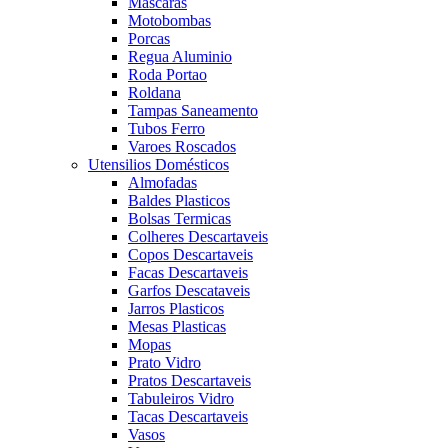
Mascaras
Motobombas
Porcas
Regua Aluminio
Roda Portao
Roldana
Tampas Saneamento
Tubos Ferro
Varoes Roscados
Utensilios Domésticos
Almofadas
Baldes Plasticos
Bolsas Termicas
Colheres Descartaveis
Copos Descartaveis
Facas Descartaveis
Garfos Descataveis
Jarros Plasticos
Mesas Plasticas
Mopas
Prato Vidro
Pratos Descartaveis
Tabuleiros Vidro
Tacas Descartaveis
Vasos