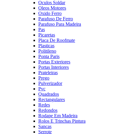
Oculos Soldar
Oleos Motores
Oxido Ferro
Parafuso De Ferro
Parafuso Para Madeira
Pas
Picaretas
Placa De Roofmate
Plasticas
Politileno
Ponta Paris
Portas Exteriores
Portas Interiores
Prateleiras
Prego
Pulverizador
Pvc
Quadrados
Rectangulares
Redes
Redondos
Rodape Em Madeira
Rolos E Trinchas Pintura
Sancas
Serrote