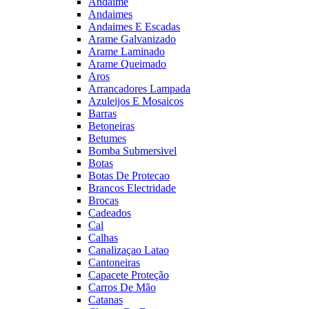
Andaime
Andaimes
Andaimes E Escadas
Arame Galvanizado
Arame Laminado
Arame Queimado
Aros
Arrancadores Lampada
Azuleijos E Mosaicos
Barras
Betoneiras
Betumes
Bomba Submersivel
Botas
Botas De Protecao
Brancos Electridade
Brocas
Cadeados
Cal
Calhas
Canalizaçao Latao
Cantoneiras
Capacete Proteção
Carros De Mão
Catanas