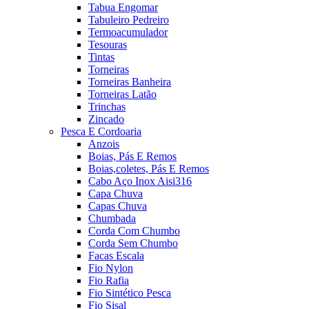
Tabua Engomar
Tabuleiro Pedreiro
Termoacumulador
Tesouras
Tintas
Torneiras
Torneiras Banheira
Torneiras Latão
Trinchas
Zincado
Pesca E Cordoaria
Anzois
Boias, Pás E Remos
Boias,coletes, Pás E Remos
Cabo Aço Inox Aisi316
Capa Chuva
Capas Chuva
Chumbada
Corda Com Chumbo
Corda Sem Chumbo
Facas Escala
Fio Nylon
Fio Rafia
Fio Sintético Pesca
Fio Sisal