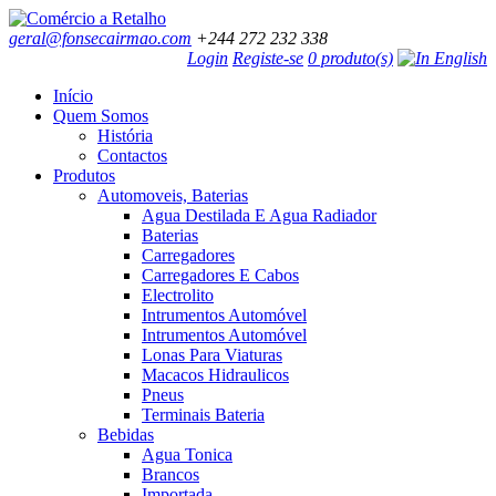
geral@fonsecairmao.com
+244 272 232 338
Login
Registe-se
0 produto(s)
Início
Quem Somos
História
Contactos
Produtos
Automoveis, Baterias
Agua Destilada E Agua Radiador
Baterias
Carregadores
Carregadores E Cabos
Electrolito
Intrumentos Automóvel
Intrumentos Automóvel
Lonas Para Viaturas
Macacos Hidraulicos
Pneus
Terminais Bateria
Bebidas
Agua Tonica
Brancos
Importada