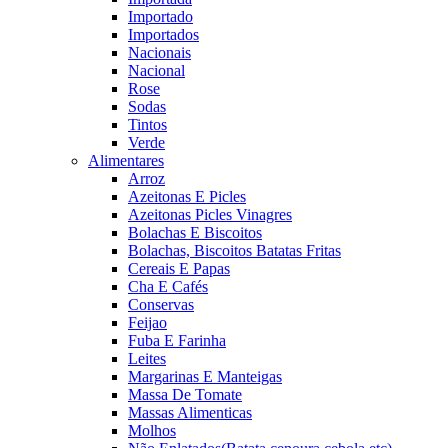
Importado
Importados
Nacionais
Nacional
Rose
Sodas
Tintos
Verde
Alimentares
Arroz
Azeitonas E Picles
Azeitonas Picles Vinagres
Bolachas E Biscoitos
Bolachas, Biscoitos Batatas Fritas
Cereais E Papas
Cha E Cafés
Conservas
Feijao
Fuba E Farinha
Leites
Margarinas E Manteigas
Massa De Tomate
Massas Alimenticas
Molhos