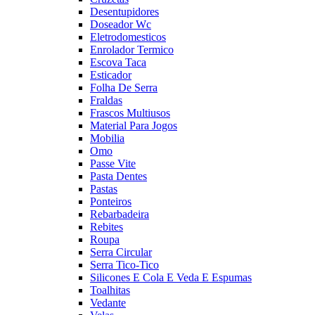
Desentupidores
Doseador Wc
Eletrodomesticos
Enrolador Termico
Escova Taca
Esticador
Folha De Serra
Fraldas
Frascos Multiusos
Material Para Jogos
Mobilia
Omo
Passe Vite
Pasta Dentes
Pastas
Ponteiros
Rebarbadeira
Rebites
Roupa
Serra Circular
Serra Tico-Tico
Silicones E Cola E Veda E Espumas
Toalhitas
Vedante