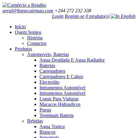
geral@fonsecairmao.com
+244 272 232 338
Login
Registe-se
0 produto(s)
Início
Quem Somos
História
Contactos
Produtos
Automoveis, Baterias
Agua Destilada E Agua Radiador
Baterias
Carregadores
Carregadores E Cabos
Electrolito
Intrumentos Automóvel
Intrumentos Automóvel
Lonas Para Viaturas
Macacos Hidraulicos
Pneus
Terminais Bateria
Bebidas
Agua Tonica
Brancos
Importada