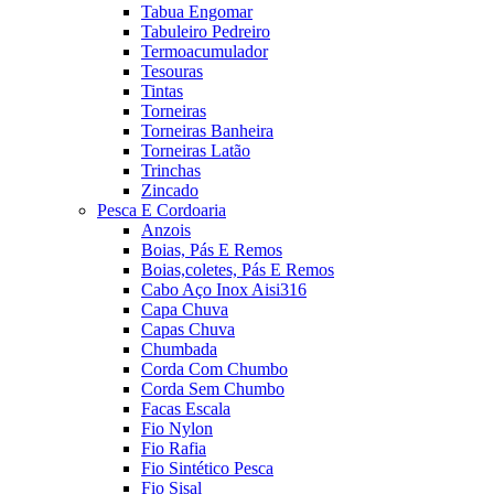
Tabua Engomar
Tabuleiro Pedreiro
Termoacumulador
Tesouras
Tintas
Torneiras
Torneiras Banheira
Torneiras Latão
Trinchas
Zincado
Pesca E Cordoaria
Anzois
Boias, Pás E Remos
Boias,coletes, Pás E Remos
Cabo Aço Inox Aisi316
Capa Chuva
Capas Chuva
Chumbada
Corda Com Chumbo
Corda Sem Chumbo
Facas Escala
Fio Nylon
Fio Rafia
Fio Sintético Pesca
Fio Sisal