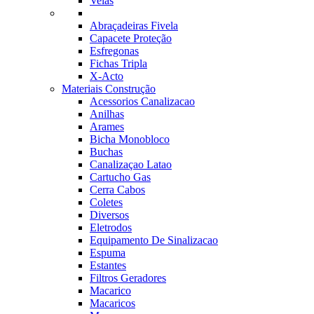
Velas
Abraçadeiras Fivela
Capacete Proteção
Esfregonas
Fichas Tripla
X-Acto
Materiais Construção
Acessorios Canalizacao
Anilhas
Arames
Bicha Monobloco
Buchas
Canalizaçao Latao
Cartucho Gas
Cerra Cabos
Coletes
Diversos
Eletrodos
Equipamento De Sinalizacao
Espuma
Estantes
Filtros Geradores
Macarico
Macaricos