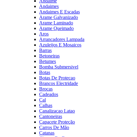
Andaime
Andaimes
Andaimes E Escadas
Arame Galvanizado
Arame Laminado
Arame Queimado
Aros
Arrancadores Lampada
Azuleijos E Mosaicos
Barras
Betoneiras
Betumes
Bomba Submersivel
Botas
Botas De Protecao
Brancos Electridade
Brocas
Cadeados
Cal
Calhas
Canalizaçao Latao
Cantoneiras
Capacete Proteção
Carros De Mão
Catanas