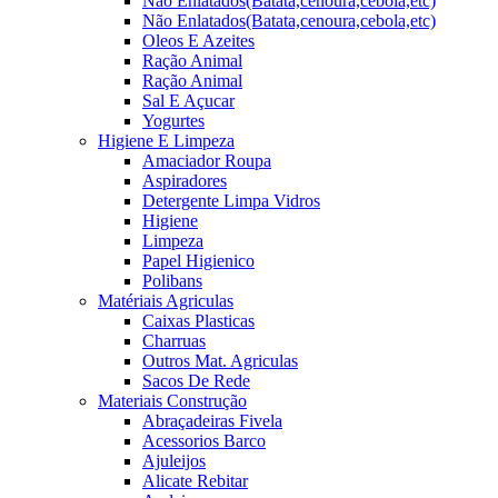
Não Enlatados(Batata,cenoura,cebola,etc)
Não Enlatados(Batata,cenoura,cebola,etc)
Oleos E Azeites
Ração Animal
Ração Animal
Sal E Açucar
Yogurtes
Higiene E Limpeza
Amaciador Roupa
Aspiradores
Detergente Limpa Vidros
Higiene
Limpeza
Papel Higienico
Polibans
Matériais Agriculas
Caixas Plasticas
Charruas
Outros Mat. Agriculas
Sacos De Rede
Materiais Construção
Abraçadeiras Fivela
Acessorios Barco
Ajuleijos
Alicate Rebitar