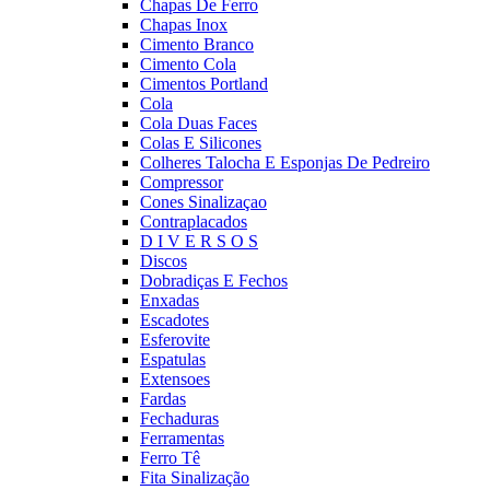
Chapas De Ferro
Chapas Inox
Cimento Branco
Cimento Cola
Cimentos Portland
Cola
Cola Duas Faces
Colas E Silicones
Colheres Talocha E Esponjas De Pedreiro
Compressor
Cones Sinalizaçao
Contraplacados
D I V E R S O S
Discos
Dobradiças E Fechos
Enxadas
Escadotes
Esferovite
Espatulas
Extensoes
Fardas
Fechaduras
Ferramentas
Ferro Tê
Fita Sinalização