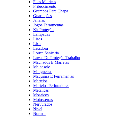
Fitas Metricas
Fribrocimento
Grampos Para Chapa
Guarnições
Janelas
Jogos Ferramentas
Kit Proteção
Lâmpadas
Lisos
Lixa
Lixadora
Louça Sanitaria
Luvas De Proteção Trabalho
Machados E Marretas
Malhasolo
Mangueiras
Máquinas E Ferramentas
Martelos
Martelos Perfuradores
Metalicas
Mosaicos
Motosserras
Nervurados
Nivel
Normal