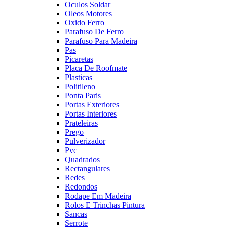
Oculos Soldar
Oleos Motores
Oxido Ferro
Parafuso De Ferro
Parafuso Para Madeira
Pas
Picaretas
Placa De Roofmate
Plasticas
Politileno
Ponta Paris
Portas Exteriores
Portas Interiores
Prateleiras
Prego
Pulverizador
Pvc
Quadrados
Rectangulares
Redes
Redondos
Rodape Em Madeira
Rolos E Trinchas Pintura
Sancas
Serrote