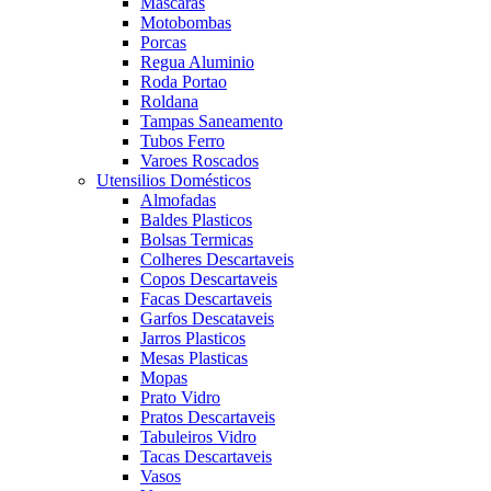
Mascaras
Motobombas
Porcas
Regua Aluminio
Roda Portao
Roldana
Tampas Saneamento
Tubos Ferro
Varoes Roscados
Utensilios Domésticos
Almofadas
Baldes Plasticos
Bolsas Termicas
Colheres Descartaveis
Copos Descartaveis
Facas Descartaveis
Garfos Descataveis
Jarros Plasticos
Mesas Plasticas
Mopas
Prato Vidro
Pratos Descartaveis
Tabuleiros Vidro
Tacas Descartaveis
Vasos