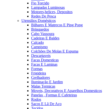
Fio Torcido
Lampadas Luminosas
Motores,helices, Depositos
Redes De Pesca
Utensilios Domésticos
Bilhares E Matrecos E Ping Pong
Brinquedos
Cabo Vassoura
Cadeiras E Baldes
Calçado
Campismo
Colchões De Molas E Espuma
Descartaveis
Facas Domesticas
Facas E Laminas
Formas
Frigideira
Grelhadores
Iluminação E Jardim
Malas Termicas
Moveis, Decorativos E Aparelhos Domesticos
Panelas , Formas E Cafeteiras
Rodos
Sacos E Lã De Aço
Tecidos