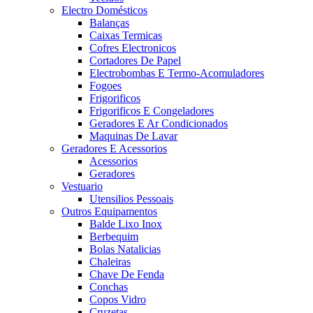
Electro Domésticos
Balanças
Caixas Termicas
Cofres Electronicos
Cortadores De Papel
Electrobombas E Termo-Acomuladores
Fogoes
Frigorificos
Frigorificos E Congeladores
Geradores E Ar Condicionados
Maquinas De Lavar
Geradores E Acessorios
Acessorios
Geradores
Vestuario
Utensilios Pessoais
Outros Equipamentos
Balde Lixo Inox
Berbequim
Bolas Natalicias
Chaleiras
Chave De Fenda
Conchas
Copos Vidro
Cruzetas