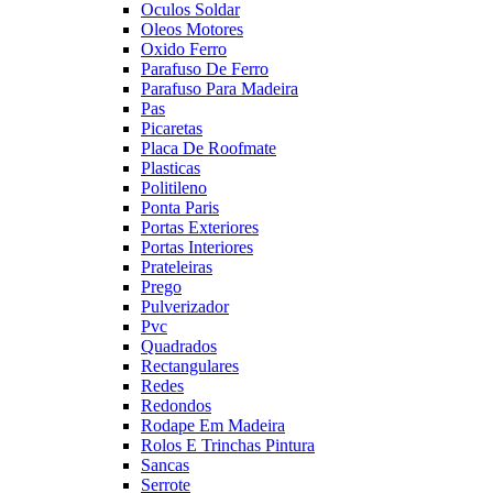
Oculos Soldar
Oleos Motores
Oxido Ferro
Parafuso De Ferro
Parafuso Para Madeira
Pas
Picaretas
Placa De Roofmate
Plasticas
Politileno
Ponta Paris
Portas Exteriores
Portas Interiores
Prateleiras
Prego
Pulverizador
Pvc
Quadrados
Rectangulares
Redes
Redondos
Rodape Em Madeira
Rolos E Trinchas Pintura
Sancas
Serrote