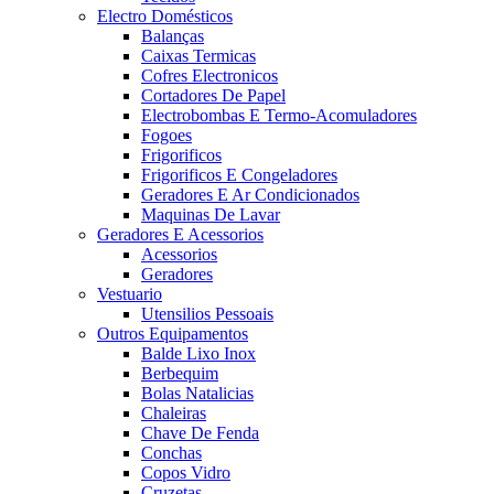
Electro Domésticos
Balanças
Caixas Termicas
Cofres Electronicos
Cortadores De Papel
Electrobombas E Termo-Acomuladores
Fogoes
Frigorificos
Frigorificos E Congeladores
Geradores E Ar Condicionados
Maquinas De Lavar
Geradores E Acessorios
Acessorios
Geradores
Vestuario
Utensilios Pessoais
Outros Equipamentos
Balde Lixo Inox
Berbequim
Bolas Natalicias
Chaleiras
Chave De Fenda
Conchas
Copos Vidro
Cruzetas