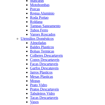
Mascaras
Motobombas
Porcas
Regua Aluminio
Roda Portao
Roldana
Tampas Saneamento
Tubos Ferro
Varoes Roscados
Utensilios Domésticos
Almofadas
Baldes Plasticos
Bolsas Termicas
Colheres Descartaveis
Copos Descartaveis
Facas Descartaveis
Garfos Descataveis
Jarros Plasticos
Mesas Plasticas
Mopas
Prato Vidro
Pratos Descartaveis
Tabuleiros Vidro
Tacas Descartaveis
Vasos