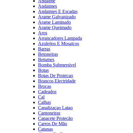
Andaime
Andaimes
Andaimes E Escadas
Arame Galvanizado
Arame Laminado
Arame Queimado
Aros
Arrancadores Lampada
Azuleijos E Mosaicos
Barras
Betoneiras
Betumes
Bomba Submersivel
Botas
Botas De Protecao
Brancos Electridade
Brocas
Cadeados
Cal
Calhas
Canalizaçao Latao
Cantoneiras
Capacete Proteção
Carros De Mão
Catanas