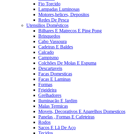
Fio Torcido
Lampadas Luminosas
Motores,helices, Depositos
Redes De Pesca
Utensilios Domésticos
Bilhares E Matrecos E Ping Pong
Brinquedos
Cabo Vassoura
Cadeiras E Baldes
Calçado
Campismo
Colchões De Molas E Espuma
Descartaveis
Facas Domesticas
Facas E Laminas
Formas
Frigideira
Grelhadores
Iluminação E Jardim
Malas Termicas
Moveis, Decorativos E Aparelhos Domesticos
Panelas , Formas E Cafeteiras
Rodos
Sacos E Lã De Aço
Tecidos