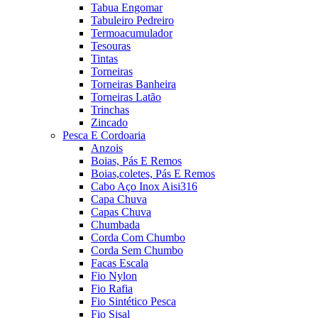
Tabua Engomar
Tabuleiro Pedreiro
Termoacumulador
Tesouras
Tintas
Torneiras
Torneiras Banheira
Torneiras Latão
Trinchas
Zincado
Pesca E Cordoaria
Anzois
Boias, Pás E Remos
Boias,coletes, Pás E Remos
Cabo Aço Inox Aisi316
Capa Chuva
Capas Chuva
Chumbada
Corda Com Chumbo
Corda Sem Chumbo
Facas Escala
Fio Nylon
Fio Rafia
Fio Sintético Pesca
Fio Sisal