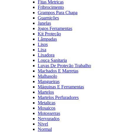
Fitas Metricas
Fribrocimento
Grampos Para Chapa
Guarnições
Janelas
Jogos Ferramentas
Kit Proteção
Lâmpadas
Lisos
Lixa
Lixadora
Louça Sanitaria
Luvas De Proteção Trabalho
Machados E Marretas
Malhasolo
Mangueiras
Máquinas E Ferramentas
Martelos
Martelos Perfuradores
Metalicas
Mosaicos
Motosserras
Nervurados
Nivel
Normal