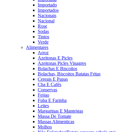
Importado
Importados
Nacionais
Nacional
Rose
Sodas
Tintos
Verde
Alimentares
Arroz
Azeitonas E Picles
Azeitonas Picles Vinagres
Bolachas E Biscoitos
Bolachas, Biscoitos Batatas Fritas
Cereais E Papas
Cha E Cafés
Conservas
Feijao
Fuba E Farinha
Leites
Margarinas E Manteigas
Massa De Tomate
Massas Alimenticas
Molhos