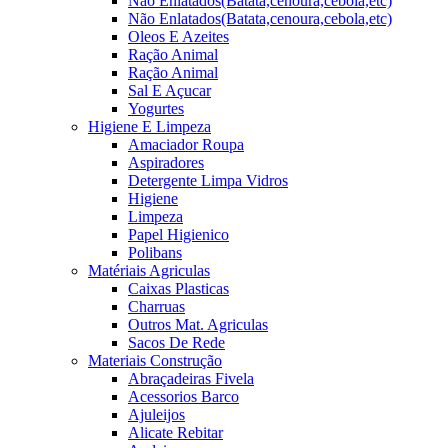
Não Enlatados(Batata,cenoura,cebola,etc)
Não Enlatados(Batata,cenoura,cebola,etc)
Oleos E Azeites
Ração Animal
Ração Animal
Sal E Açucar
Yogurtes
Higiene E Limpeza
Amaciador Roupa
Aspiradores
Detergente Limpa Vidros
Higiene
Limpeza
Papel Higienico
Polibans
Matériais Agriculas
Caixas Plasticas
Charruas
Outros Mat. Agriculas
Sacos De Rede
Materiais Construção
Abraçadeiras Fivela
Acessorios Barco
Ajuleijos
Alicate Rebitar