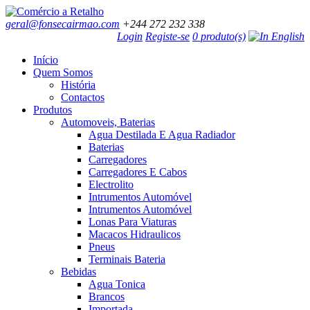
geral@fonsecairmao.com
+244 272 232 338
Login
Registe-se
0 produto(s)
Início
Quem Somos
História
Contactos
Produtos
Automoveis, Baterias
Agua Destilada E Agua Radiador
Baterias
Carregadores
Carregadores E Cabos
Electrolito
Intrumentos Automóvel
Intrumentos Automóvel
Lonas Para Viaturas
Macacos Hidraulicos
Pneus
Terminais Bateria
Bebidas
Agua Tonica
Brancos
Importada