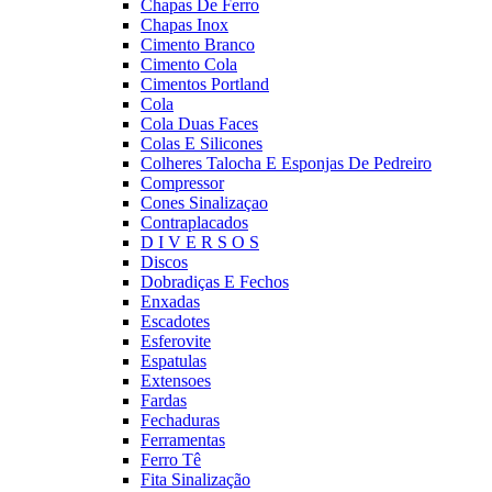
Chapas De Ferro
Chapas Inox
Cimento Branco
Cimento Cola
Cimentos Portland
Cola
Cola Duas Faces
Colas E Silicones
Colheres Talocha E Esponjas De Pedreiro
Compressor
Cones Sinalizaçao
Contraplacados
D I V E R S O S
Discos
Dobradiças E Fechos
Enxadas
Escadotes
Esferovite
Espatulas
Extensoes
Fardas
Fechaduras
Ferramentas
Ferro Tê
Fita Sinalização