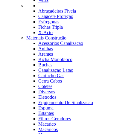
Velas
Abraçadeiras Fivela
Capacete Proteção
Esfregonas
Fichas Tripla
X-Acto
Materiais Construção
Acessorios Canalizacao
Anilhas
Arames
Bicha Monobloco
Buchas
Canalizaçao Latao
Cartucho Gas
Cerra Cabos
Coletes
Diversos
Eletrodos
Equipamento De Sinalizacao
Espuma
Estantes
Filtros Geradores
Macarico
Macaricos