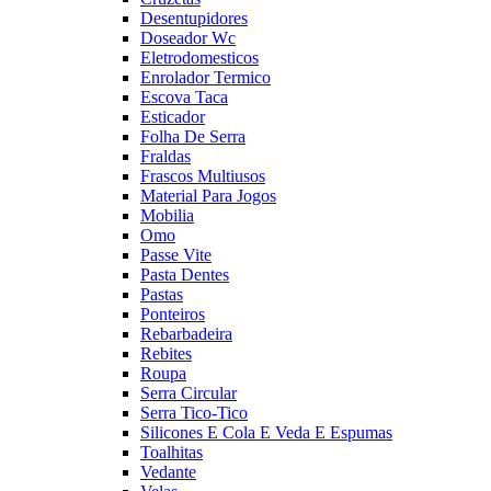
Desentupidores
Doseador Wc
Eletrodomesticos
Enrolador Termico
Escova Taca
Esticador
Folha De Serra
Fraldas
Frascos Multiusos
Material Para Jogos
Mobilia
Omo
Passe Vite
Pasta Dentes
Pastas
Ponteiros
Rebarbadeira
Rebites
Roupa
Serra Circular
Serra Tico-Tico
Silicones E Cola E Veda E Espumas
Toalhitas
Vedante