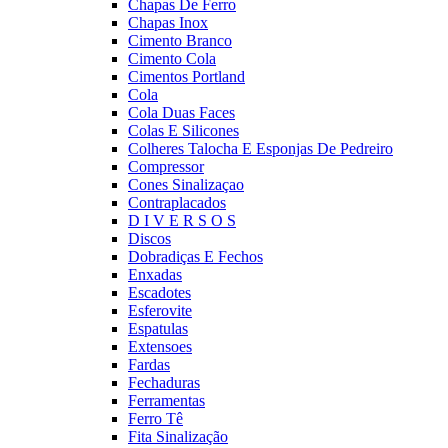
Chapas De Ferro
Chapas Inox
Cimento Branco
Cimento Cola
Cimentos Portland
Cola
Cola Duas Faces
Colas E Silicones
Colheres Talocha E Esponjas De Pedreiro
Compressor
Cones Sinalizaçao
Contraplacados
D I V E R S O S
Discos
Dobradiças E Fechos
Enxadas
Escadotes
Esferovite
Espatulas
Extensoes
Fardas
Fechaduras
Ferramentas
Ferro Tê
Fita Sinalização