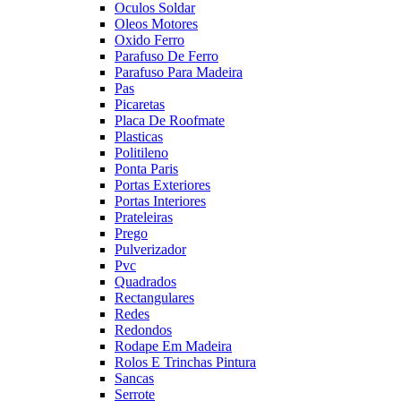
Oculos Soldar
Oleos Motores
Oxido Ferro
Parafuso De Ferro
Parafuso Para Madeira
Pas
Picaretas
Placa De Roofmate
Plasticas
Politileno
Ponta Paris
Portas Exteriores
Portas Interiores
Prateleiras
Prego
Pulverizador
Pvc
Quadrados
Rectangulares
Redes
Redondos
Rodape Em Madeira
Rolos E Trinchas Pintura
Sancas
Serrote