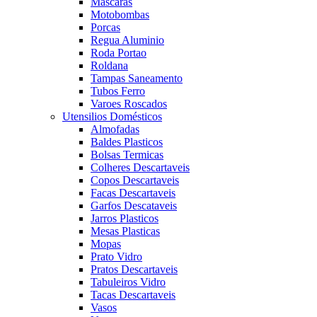
Mascaras
Motobombas
Porcas
Regua Aluminio
Roda Portao
Roldana
Tampas Saneamento
Tubos Ferro
Varoes Roscados
Utensilios Domésticos
Almofadas
Baldes Plasticos
Bolsas Termicas
Colheres Descartaveis
Copos Descartaveis
Facas Descartaveis
Garfos Descataveis
Jarros Plasticos
Mesas Plasticas
Mopas
Prato Vidro
Pratos Descartaveis
Tabuleiros Vidro
Tacas Descartaveis
Vasos