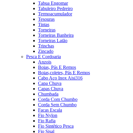
Tabua Engomar
Tabuleiro Pedreiro
Termoacumulador
Tesouras
Tintas
Torneiras
Torneiras Banheira
Torneiras Latão
Trinchas
Zincado
Pesca E Cordoaria
Anzois
Boias, Pás E Remos
Boias,coletes, Pás E Remos
Cabo Aço Inox Aisi316
Capa Chuva
Capas Chuva
Chumbada
Corda Com Chumbo
Corda Sem Chumbo
Facas Escala
Fio Nylon
Fio Rafia
Fio Sintético Pesca
Fio Sisal