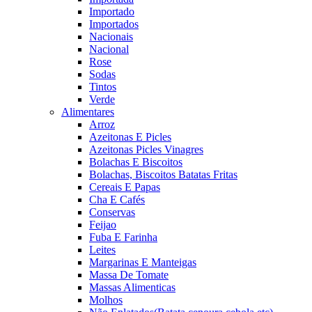
Importado
Importados
Nacionais
Nacional
Rose
Sodas
Tintos
Verde
Alimentares
Arroz
Azeitonas E Picles
Azeitonas Picles Vinagres
Bolachas E Biscoitos
Bolachas, Biscoitos Batatas Fritas
Cereais E Papas
Cha E Cafés
Conservas
Feijao
Fuba E Farinha
Leites
Margarinas E Manteigas
Massa De Tomate
Massas Alimenticas
Molhos