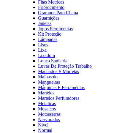
Fitas Metricas
Fribrocimento
Grampos Para Chapa
Guarnições
Janelas
Jogos Ferramentas
Kit Proteção
Lâmpadas
Lisos
Lixa
Lixadora
Louça Sanitaria
Luvas De Proteção Trabalho
Machados E Marretas
Malhasolo
Mangueiras
Máquinas E Ferramentas
Martelos
Martelos Perfuradores
Metalicas
Mosaicos
Motosserras
Nervurados
Nivel
Normal