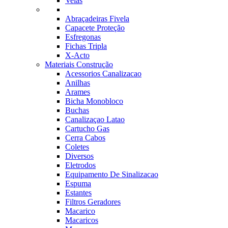
Velas
Abraçadeiras Fivela
Capacete Proteção
Esfregonas
Fichas Tripla
X-Acto
Materiais Construção
Acessorios Canalizacao
Anilhas
Arames
Bicha Monobloco
Buchas
Canalizaçao Latao
Cartucho Gas
Cerra Cabos
Coletes
Diversos
Eletrodos
Equipamento De Sinalizacao
Espuma
Estantes
Filtros Geradores
Macarico
Macaricos