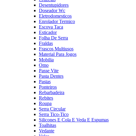
Desentupidores
Doseador Wc
Eletrodomesticos
Enrolador Termico
Escova Taca
Esticador
Folha De Serra
Fraldas
Frascos Multiusos
Material Para Jogos
Mobilia
Omo
Passe Vite
Pasta Dentes
Pastas
Ponteiros
Rebarbadeira
Rebites
Roupa
Serra Circular
Serra Tico-Tico
Silicones E Cola E Veda E Espumas
Toalhitas
Vedante