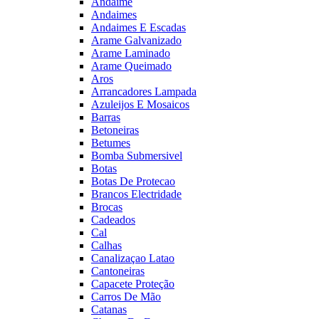
Andaime
Andaimes
Andaimes E Escadas
Arame Galvanizado
Arame Laminado
Arame Queimado
Aros
Arrancadores Lampada
Azuleijos E Mosaicos
Barras
Betoneiras
Betumes
Bomba Submersivel
Botas
Botas De Protecao
Brancos Electridade
Brocas
Cadeados
Cal
Calhas
Canalizaçao Latao
Cantoneiras
Capacete Proteção
Carros De Mão
Catanas