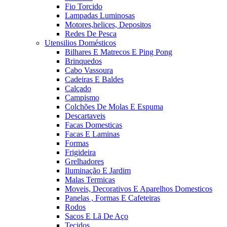
Fio Torcido
Lampadas Luminosas
Motores,helices, Depositos
Redes De Pesca
Utensilios Domésticos
Bilhares E Matrecos E Ping Pong
Brinquedos
Cabo Vassoura
Cadeiras E Baldes
Calçado
Campismo
Colchões De Molas E Espuma
Descartaveis
Facas Domesticas
Facas E Laminas
Formas
Frigideira
Grelhadores
Iluminação E Jardim
Malas Termicas
Moveis, Decorativos E Aparelhos Domesticos
Panelas , Formas E Cafeteiras
Rodos
Sacos E Lã De Aço
Tecidos