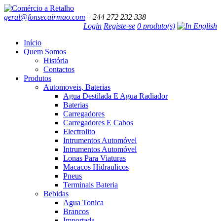
geral@fonsecairmao.com
+244 272 232 338
Login
Registe-se
0 produto(s)
Início
Quem Somos
História
Contactos
Produtos
Automoveis, Baterias
Agua Destilada E Agua Radiador
Baterias
Carregadores
Carregadores E Cabos
Electrolito
Intrumentos Automóvel
Intrumentos Automóvel
Lonas Para Viaturas
Macacos Hidraulicos
Pneus
Terminais Bateria
Bebidas
Agua Tonica
Brancos
Importada