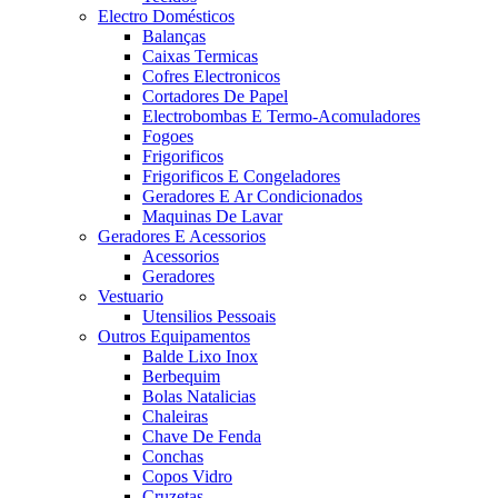
Electro Domésticos
Balanças
Caixas Termicas
Cofres Electronicos
Cortadores De Papel
Electrobombas E Termo-Acomuladores
Fogoes
Frigorificos
Frigorificos E Congeladores
Geradores E Ar Condicionados
Maquinas De Lavar
Geradores E Acessorios
Acessorios
Geradores
Vestuario
Utensilios Pessoais
Outros Equipamentos
Balde Lixo Inox
Berbequim
Bolas Natalicias
Chaleiras
Chave De Fenda
Conchas
Copos Vidro
Cruzetas