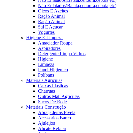
Não Enlatados(Batata,cenoura,cebola,etc)
Não Enlatados(Batata,cenoura,cebola,etc)
Oleos E Azeites
Ração Animal
Ração Animal
Sal E Açucar
Yogurtes
Higiene E Limpeza
Amaciador Roupa
Aspiradores
Detergente Limpa Vidros
Higiene
Limpeza
Papel Higienico
Polibans
Matériais Agriculas
Caixas Plasticas
Charruas
Outros Mat. Agriculas
Sacos De Rede
Materiais Construção
Abraçadeiras Fivela
Acessorios Barco
Ajuleijos
Alicate Rebitar