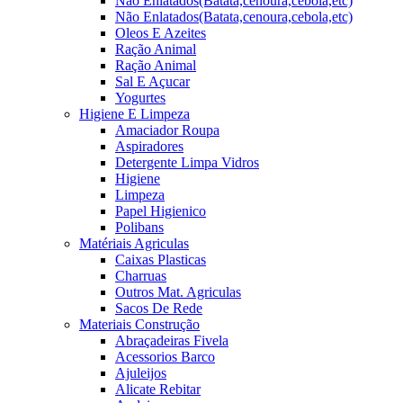
Não Enlatados(Batata,cenoura,cebola,etc)
Não Enlatados(Batata,cenoura,cebola,etc)
Oleos E Azeites
Ração Animal
Ração Animal
Sal E Açucar
Yogurtes
Higiene E Limpeza
Amaciador Roupa
Aspiradores
Detergente Limpa Vidros
Higiene
Limpeza
Papel Higienico
Polibans
Matériais Agriculas
Caixas Plasticas
Charruas
Outros Mat. Agriculas
Sacos De Rede
Materiais Construção
Abraçadeiras Fivela
Acessorios Barco
Ajuleijos
Alicate Rebitar