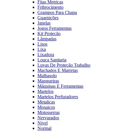
Fitas Metricas
Fribrocimento
Grampos Para Chapa
Guarnições
Janelas
Jogos Ferramentas
Kit Proteção
Lâmpadas
Lisos
Lixa
Lixadora
Louça Sanitaria
Luvas De Proteção Trabalho
Machados E Marretas
Malhasolo
Mangueiras
Máquinas E Ferramentas
Martelos
Martelos Perfuradores
Metalicas
Mosaicos
Motosserras
Nervurados
Nivel
Normal