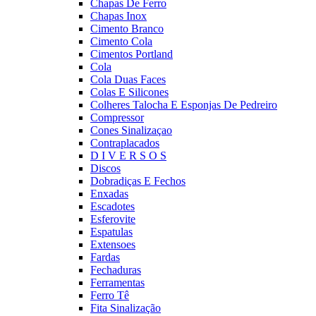
Chapas De Ferro
Chapas Inox
Cimento Branco
Cimento Cola
Cimentos Portland
Cola
Cola Duas Faces
Colas E Silicones
Colheres Talocha E Esponjas De Pedreiro
Compressor
Cones Sinalizaçao
Contraplacados
D I V E R S O S
Discos
Dobradiças E Fechos
Enxadas
Escadotes
Esferovite
Espatulas
Extensoes
Fardas
Fechaduras
Ferramentas
Ferro Tê
Fita Sinalização