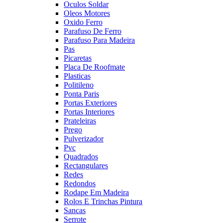
Oculos Soldar
Oleos Motores
Oxido Ferro
Parafuso De Ferro
Parafuso Para Madeira
Pas
Picaretas
Placa De Roofmate
Plasticas
Politileno
Ponta Paris
Portas Exteriores
Portas Interiores
Prateleiras
Prego
Pulverizador
Pvc
Quadrados
Rectangulares
Redes
Redondos
Rodape Em Madeira
Rolos E Trinchas Pintura
Sancas
Serrote