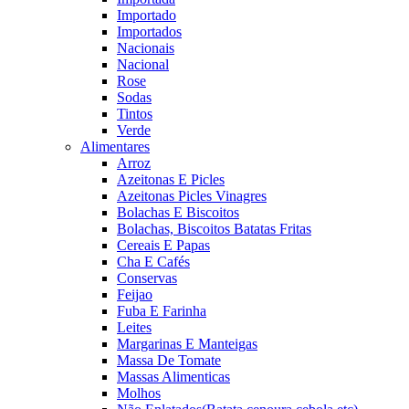
Importado
Importados
Nacionais
Nacional
Rose
Sodas
Tintos
Verde
Alimentares
Arroz
Azeitonas E Picles
Azeitonas Picles Vinagres
Bolachas E Biscoitos
Bolachas, Biscoitos Batatas Fritas
Cereais E Papas
Cha E Cafés
Conservas
Feijao
Fuba E Farinha
Leites
Margarinas E Manteigas
Massa De Tomate
Massas Alimenticas
Molhos