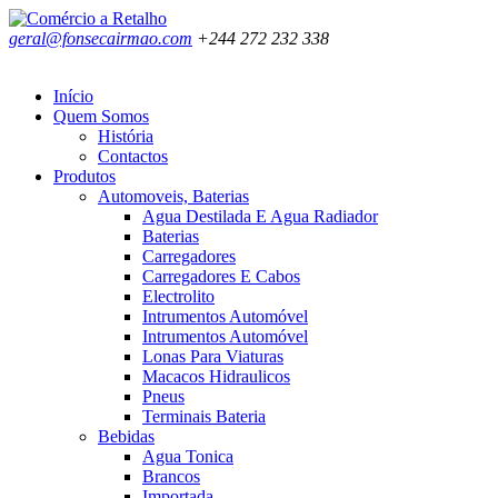
geral@fonsecairmao.com
+244 272 232 338
Início
Quem Somos
História
Contactos
Produtos
Automoveis, Baterias
Agua Destilada E Agua Radiador
Baterias
Carregadores
Carregadores E Cabos
Electrolito
Intrumentos Automóvel
Intrumentos Automóvel
Lonas Para Viaturas
Macacos Hidraulicos
Pneus
Terminais Bateria
Bebidas
Agua Tonica
Brancos
Importada