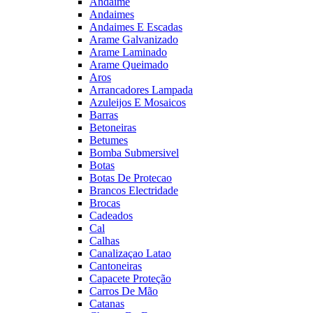
Andaime
Andaimes
Andaimes E Escadas
Arame Galvanizado
Arame Laminado
Arame Queimado
Aros
Arrancadores Lampada
Azuleijos E Mosaicos
Barras
Betoneiras
Betumes
Bomba Submersivel
Botas
Botas De Protecao
Brancos Electridade
Brocas
Cadeados
Cal
Calhas
Canalizaçao Latao
Cantoneiras
Capacete Proteção
Carros De Mão
Catanas