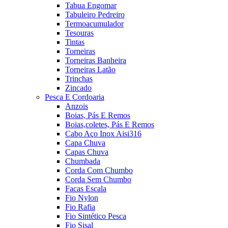
Tabua Engomar
Tabuleiro Pedreiro
Termoacumulador
Tesouras
Tintas
Torneiras
Torneiras Banheira
Torneiras Latão
Trinchas
Zincado
Pesca E Cordoaria
Anzois
Boias, Pás E Remos
Boias,coletes, Pás E Remos
Cabo Aço Inox Aisi316
Capa Chuva
Capas Chuva
Chumbada
Corda Com Chumbo
Corda Sem Chumbo
Facas Escala
Fio Nylon
Fio Rafia
Fio Sintético Pesca
Fio Sisal