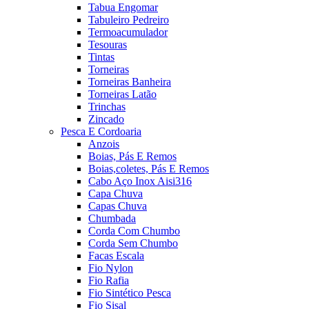
Tabua Engomar
Tabuleiro Pedreiro
Termoacumulador
Tesouras
Tintas
Torneiras
Torneiras Banheira
Torneiras Latão
Trinchas
Zincado
Pesca E Cordoaria
Anzois
Boias, Pás E Remos
Boias,coletes, Pás E Remos
Cabo Aço Inox Aisi316
Capa Chuva
Capas Chuva
Chumbada
Corda Com Chumbo
Corda Sem Chumbo
Facas Escala
Fio Nylon
Fio Rafia
Fio Sintético Pesca
Fio Sisal