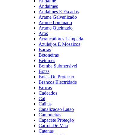
Andaime
Andaimes
Andaimes E Escadas
Arame Galvanizado
Arame Laminado
Arame Queimado
Aros
Arrancadores Lampada
Azuleijos E Mosaicos
Barras
Betoneiras
Betumes
Bomba Submersivel
Botas
Botas De Protecao
Brancos Electridade
Brocas
Cadeados
Cal
Calhas
Canalizaçao Latao
Cantoneiras
Capacete Proteção
Carros De Mão
Catanas