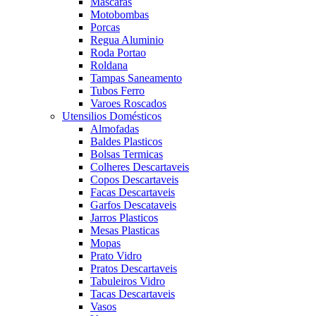
Mascaras
Motobombas
Porcas
Regua Aluminio
Roda Portao
Roldana
Tampas Saneamento
Tubos Ferro
Varoes Roscados
Utensilios Domésticos
Almofadas
Baldes Plasticos
Bolsas Termicas
Colheres Descartaveis
Copos Descartaveis
Facas Descartaveis
Garfos Descataveis
Jarros Plasticos
Mesas Plasticas
Mopas
Prato Vidro
Pratos Descartaveis
Tabuleiros Vidro
Tacas Descartaveis
Vasos