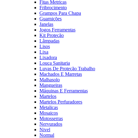
Fitas Metricas
Fribrocimento
Grampos Para Chapa
Guarnições
Janelas
Jogos Ferramentas
Kit Proteção
Lâmpadas
Lisos
Lixa
Lixadora
Louça Sanitaria
Luvas De Proteção Trabalho
Machados E Marretas
Malhasolo
Mangueiras
Máquinas E Ferramentas
Martelos
Martelos Perfuradores
Metalicas
Mosaicos
Motosserras
Nervurados
Nivel
Normal