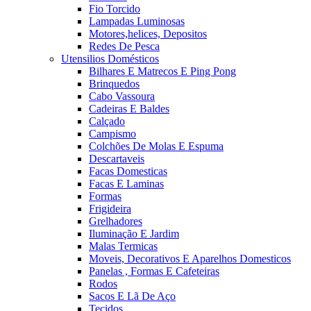
Fio Torcido
Lampadas Luminosas
Motores,helices, Depositos
Redes De Pesca
Utensilios Domésticos
Bilhares E Matrecos E Ping Pong
Brinquedos
Cabo Vassoura
Cadeiras E Baldes
Calçado
Campismo
Colchões De Molas E Espuma
Descartaveis
Facas Domesticas
Facas E Laminas
Formas
Frigideira
Grelhadores
Iluminação E Jardim
Malas Termicas
Moveis, Decorativos E Aparelhos Domesticos
Panelas , Formas E Cafeteiras
Rodos
Sacos E Lã De Aço
Tecidos