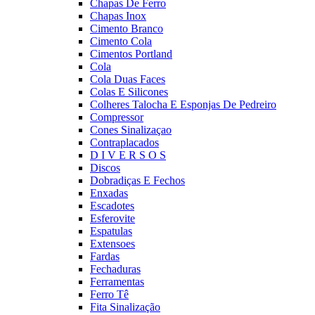
Chapas De Ferro
Chapas Inox
Cimento Branco
Cimento Cola
Cimentos Portland
Cola
Cola Duas Faces
Colas E Silicones
Colheres Talocha E Esponjas De Pedreiro
Compressor
Cones Sinalizaçao
Contraplacados
D I V E R S O S
Discos
Dobradiças E Fechos
Enxadas
Escadotes
Esferovite
Espatulas
Extensoes
Fardas
Fechaduras
Ferramentas
Ferro Tê
Fita Sinalização