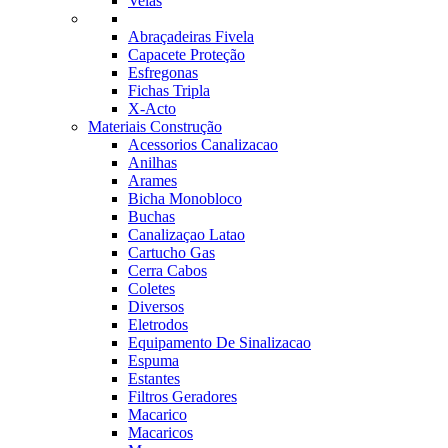
Velas
Abraçadeiras Fivela
Capacete Proteção
Esfregonas
Fichas Tripla
X-Acto
Materiais Construção
Acessorios Canalizacao
Anilhas
Arames
Bicha Monobloco
Buchas
Canalizaçao Latao
Cartucho Gas
Cerra Cabos
Coletes
Diversos
Eletrodos
Equipamento De Sinalizacao
Espuma
Estantes
Filtros Geradores
Macarico
Macaricos