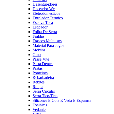
Desentupidores
Doseador Wc
Eletrodomesticos
Enrolador Termico
Escova Taca
Esticador
Folha De Serra
Fraldas
Frascos Multiusos
Material Para Jogos
Mobilia
Omo
Passe Vite
Pasta Dentes
Pastas
Ponteiros
Rebarbadeira
Rebites
Roupa
Serra Circular
Serra Tico-Tico
Silicones E Cola E Veda E Espumas
Toalhitas
Vedante