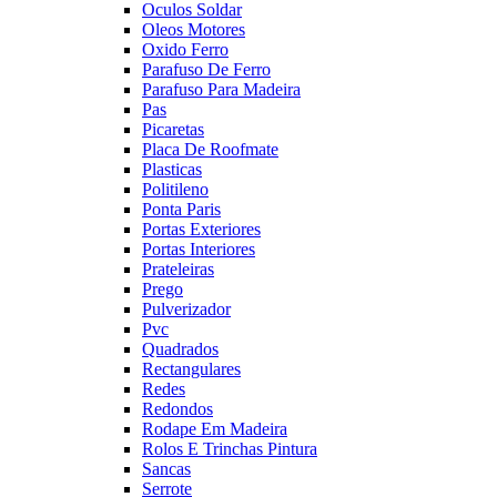
Oculos Soldar
Oleos Motores
Oxido Ferro
Parafuso De Ferro
Parafuso Para Madeira
Pas
Picaretas
Placa De Roofmate
Plasticas
Politileno
Ponta Paris
Portas Exteriores
Portas Interiores
Prateleiras
Prego
Pulverizador
Pvc
Quadrados
Rectangulares
Redes
Redondos
Rodape Em Madeira
Rolos E Trinchas Pintura
Sancas
Serrote