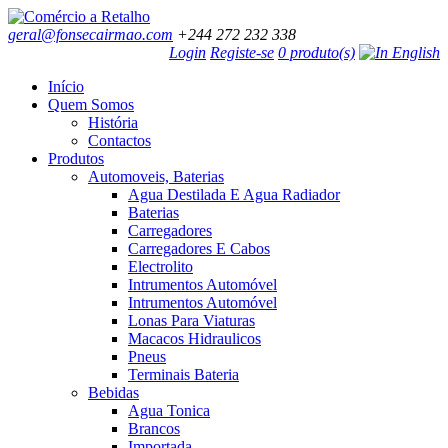
geral@fonsecairmao.com
+244 272 232 338
Login
Registe-se
0 produto(s)
Início
Quem Somos
História
Contactos
Produtos
Automoveis, Baterias
Agua Destilada E Agua Radiador
Baterias
Carregadores
Carregadores E Cabos
Electrolito
Intrumentos Automóvel
Intrumentos Automóvel
Lonas Para Viaturas
Macacos Hidraulicos
Pneus
Terminais Bateria
Bebidas
Agua Tonica
Brancos
Importada