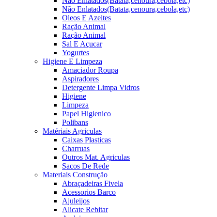
Não Enlatados(Batata,cenoura,cebola,etc)
Não Enlatados(Batata,cenoura,cebola,etc)
Oleos E Azeites
Ração Animal
Ração Animal
Sal E Açucar
Yogurtes
Higiene E Limpeza
Amaciador Roupa
Aspiradores
Detergente Limpa Vidros
Higiene
Limpeza
Papel Higienico
Polibans
Matériais Agriculas
Caixas Plasticas
Charruas
Outros Mat. Agriculas
Sacos De Rede
Materiais Construção
Abraçadeiras Fivela
Acessorios Barco
Ajuleijos
Alicate Rebitar