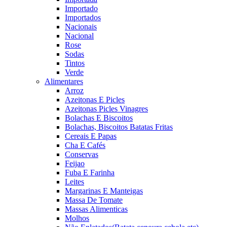
Importado
Importados
Nacionais
Nacional
Rose
Sodas
Tintos
Verde
Alimentares
Arroz
Azeitonas E Picles
Azeitonas Picles Vinagres
Bolachas E Biscoitos
Bolachas, Biscoitos Batatas Fritas
Cereais E Papas
Cha E Cafés
Conservas
Feijao
Fuba E Farinha
Leites
Margarinas E Manteigas
Massa De Tomate
Massas Alimenticas
Molhos