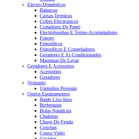
Electro Domésticos
Balanças
Caixas Termicas
Cofres Electronicos
Cortadores De Papel
Electrobombas E Termo-Acomuladores
Fogoes
Frigorificos
Frigorificos E Congeladores
Geradores E Ar Condicionados
Maquinas De Lavar
Geradores E Acessorios
Acessorios
Geradores
Vestuario
Utensilios Pessoais
Outros Equipamentos
Balde Lixo Inox
Berbequim
Bolas Natalicias
Chaleiras
Chave De Fenda
Conchas
Copos Vidro
Cruzetas