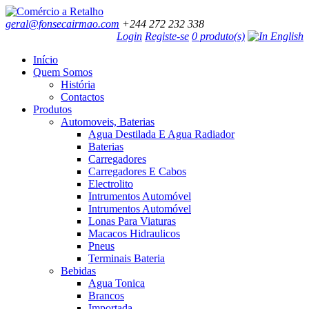
geral@fonsecairmao.com
+244 272 232 338
Login
Registe-se
0 produto(s)
Início
Quem Somos
História
Contactos
Produtos
Automoveis, Baterias
Agua Destilada E Agua Radiador
Baterias
Carregadores
Carregadores E Cabos
Electrolito
Intrumentos Automóvel
Intrumentos Automóvel
Lonas Para Viaturas
Macacos Hidraulicos
Pneus
Terminais Bateria
Bebidas
Agua Tonica
Brancos
Importada