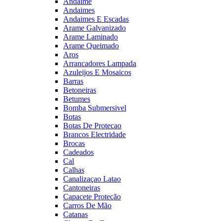
Andaime
Andaimes
Andaimes E Escadas
Arame Galvanizado
Arame Laminado
Arame Queimado
Aros
Arrancadores Lampada
Azuleijos E Mosaicos
Barras
Betoneiras
Betumes
Bomba Submersivel
Botas
Botas De Protecao
Brancos Electridade
Brocas
Cadeados
Cal
Calhas
Canalizaçao Latao
Cantoneiras
Capacete Proteção
Carros De Mão
Catanas