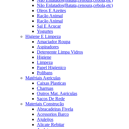
Não Enlatados(Batata,cenoura,cebola,etc)
Não Enlatados(Batata,cenoura,cebola,etc)
Oleos E Azeites
Ração Animal
Ração Animal
Sal E Açucar
Yogurtes
Higiene E Limpeza
Amaciador Roupa
Aspiradores
Detergente Limpa Vidros
Higiene
Limpeza
Papel Higienico
Polibans
Matériais Agriculas
Caixas Plasticas
Charruas
Outros Mat. Agriculas
Sacos De Rede
Materiais Construção
Abraçadeiras Fivela
Acessorios Barco
Ajuleijos
Alicate Rebitar