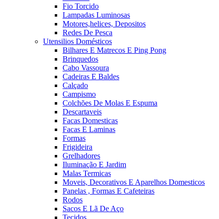
Fio Torcido
Lampadas Luminosas
Motores,helices, Depositos
Redes De Pesca
Utensilios Domésticos
Bilhares E Matrecos E Ping Pong
Brinquedos
Cabo Vassoura
Cadeiras E Baldes
Calçado
Campismo
Colchões De Molas E Espuma
Descartaveis
Facas Domesticas
Facas E Laminas
Formas
Frigideira
Grelhadores
Iluminação E Jardim
Malas Termicas
Moveis, Decorativos E Aparelhos Domesticos
Panelas , Formas E Cafeteiras
Rodos
Sacos E Lã De Aço
Tecidos