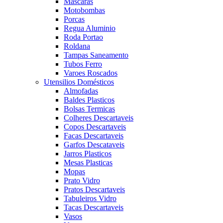
Mascaras
Motobombas
Porcas
Regua Aluminio
Roda Portao
Roldana
Tampas Saneamento
Tubos Ferro
Varoes Roscados
Utensilios Domésticos
Almofadas
Baldes Plasticos
Bolsas Termicas
Colheres Descartaveis
Copos Descartaveis
Facas Descartaveis
Garfos Descataveis
Jarros Plasticos
Mesas Plasticas
Mopas
Prato Vidro
Pratos Descartaveis
Tabuleiros Vidro
Tacas Descartaveis
Vasos