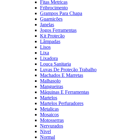
Fitas Metricas
Fribrocimento
Grampos Para Chapa
Guarnições
Janelas
Jogos Ferramentas
Kit Proteção
Lâmpadas
Lisos
Lixa
Lixadora
Louça Sanitaria
Luvas De Proteção Trabalho
Machados E Marretas
Malhasolo
Mangueiras
Máquinas E Ferramentas
Martelos
Martelos Perfuradores
Metalicas
Mosaicos
Motosserras
Nervurados
Nivel
Normal