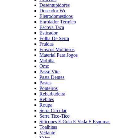
Desentupidores
Doseador Wc
Eletrodomesticos
Enrolador Termico
Escova Taca
Esticador
Folha De Serra
Fraldas
Frascos Multiusos
Material Para Jogos
Mobilia
Omo
Passe Vite
Pasta Dentes
Pastas
Ponteiros
Rebarbadeira
Rebites
Roupa
Serra Circular
Serra Tico-Tico
Silicones E Cola E Veda E Espumas
Toalhitas
Vedante