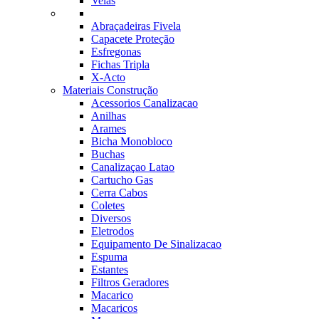
Velas
Abraçadeiras Fivela
Capacete Proteção
Esfregonas
Fichas Tripla
X-Acto
Materiais Construção
Acessorios Canalizacao
Anilhas
Arames
Bicha Monobloco
Buchas
Canalizaçao Latao
Cartucho Gas
Cerra Cabos
Coletes
Diversos
Eletrodos
Equipamento De Sinalizacao
Espuma
Estantes
Filtros Geradores
Macarico
Macaricos