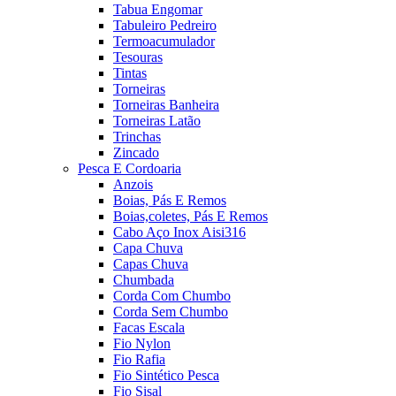
Tabua Engomar
Tabuleiro Pedreiro
Termoacumulador
Tesouras
Tintas
Torneiras
Torneiras Banheira
Torneiras Latão
Trinchas
Zincado
Pesca E Cordoaria
Anzois
Boias, Pás E Remos
Boias,coletes, Pás E Remos
Cabo Aço Inox Aisi316
Capa Chuva
Capas Chuva
Chumbada
Corda Com Chumbo
Corda Sem Chumbo
Facas Escala
Fio Nylon
Fio Rafia
Fio Sintético Pesca
Fio Sisal