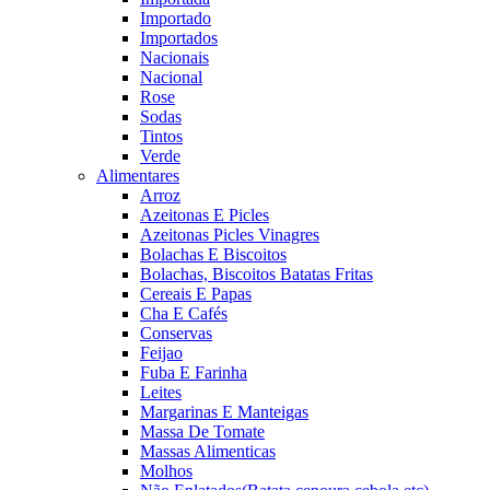
Importado
Importados
Nacionais
Nacional
Rose
Sodas
Tintos
Verde
Alimentares
Arroz
Azeitonas E Picles
Azeitonas Picles Vinagres
Bolachas E Biscoitos
Bolachas, Biscoitos Batatas Fritas
Cereais E Papas
Cha E Cafés
Conservas
Feijao
Fuba E Farinha
Leites
Margarinas E Manteigas
Massa De Tomate
Massas Alimenticas
Molhos