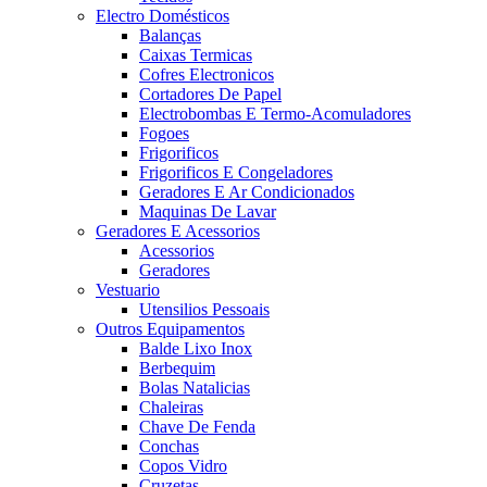
Electro Domésticos
Balanças
Caixas Termicas
Cofres Electronicos
Cortadores De Papel
Electrobombas E Termo-Acomuladores
Fogoes
Frigorificos
Frigorificos E Congeladores
Geradores E Ar Condicionados
Maquinas De Lavar
Geradores E Acessorios
Acessorios
Geradores
Vestuario
Utensilios Pessoais
Outros Equipamentos
Balde Lixo Inox
Berbequim
Bolas Natalicias
Chaleiras
Chave De Fenda
Conchas
Copos Vidro
Cruzetas