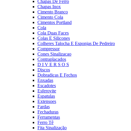
Chapas De Ferro
Chapas Inox
Cimento Branco
Cimento Cola
Cimentos Portland
Cola
Cola Duas Faces
Colas E Silicones
Colheres Talocha E Esponjas De Pedreiro
Compressor
Cones Sinalizaçao
Contraplacados
D I V E R S O S
Discos
Dobradiças E Fechos
Enxadas
Escadotes
Esferovite
Espatulas
Extensoes
Fardas
Fechaduras
Ferramentas
Ferro Tê
Fita Sinalização