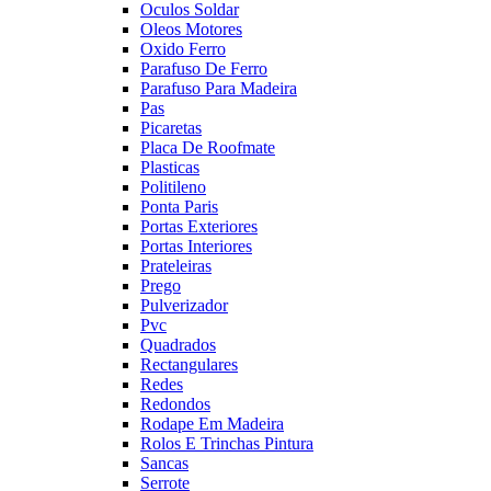
Oculos Soldar
Oleos Motores
Oxido Ferro
Parafuso De Ferro
Parafuso Para Madeira
Pas
Picaretas
Placa De Roofmate
Plasticas
Politileno
Ponta Paris
Portas Exteriores
Portas Interiores
Prateleiras
Prego
Pulverizador
Pvc
Quadrados
Rectangulares
Redes
Redondos
Rodape Em Madeira
Rolos E Trinchas Pintura
Sancas
Serrote