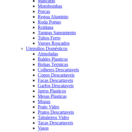
Mascaras
Motobombas
Porcas
Regua Aluminio
Roda Portao
Roldana
Tampas Saneamento
Tubos Ferro
Varoes Roscados
Utensilios Domésticos
Almofadas
Baldes Plasticos
Bolsas Termicas
Colheres Descartaveis
Copos Descartaveis
Facas Descartaveis
Garfos Descataveis
Jarros Plasticos
Mesas Plasticas
Mopas
Prato Vidro
Pratos Descartaveis
Tabuleiros Vidro
Tacas Descartaveis
Vasos