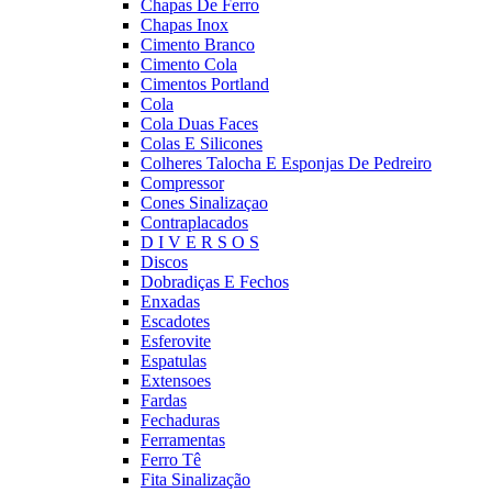
Chapas De Ferro
Chapas Inox
Cimento Branco
Cimento Cola
Cimentos Portland
Cola
Cola Duas Faces
Colas E Silicones
Colheres Talocha E Esponjas De Pedreiro
Compressor
Cones Sinalizaçao
Contraplacados
D I V E R S O S
Discos
Dobradiças E Fechos
Enxadas
Escadotes
Esferovite
Espatulas
Extensoes
Fardas
Fechaduras
Ferramentas
Ferro Tê
Fita Sinalização