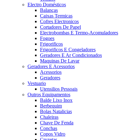
Electro Domésticos
Balanças
Caixas Termicas
Cofres Electronicos
Cortadores De Papel
Electrobombas E Termo-Acomuladores
Fogoes
Frigorificos
Frigorificos E Congeladores
Geradores E Ar Condicionados
Maquinas De Lavar
Geradores E Acessorios
Acessorios
Geradores
Vestuario
Utensilios Pessoais
Outros Equipamentos
Balde Lixo Inox
Berbequim
Bolas Natalicias
Chaleiras
Chave De Fenda
Conchas
Copos Vidro
Cruzetas