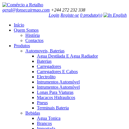
geral@fonsecairmao.com
+244 272 232 338
Login
Registe-se
0 produto(s)
Início
Quem Somos
História
Contactos
Produtos
Automoveis, Baterias
Agua Destilada E Agua Radiador
Baterias
Carregadores
Carregadores E Cabos
Electrolito
Intrumentos Automóvel
Intrumentos Automóvel
Lonas Para Viaturas
Macacos Hidraulicos
Pneus
Terminais Bateria
Bebidas
Agua Tonica
Brancos
Importada