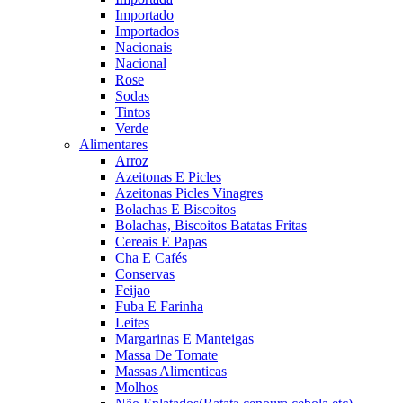
Importado
Importados
Nacionais
Nacional
Rose
Sodas
Tintos
Verde
Alimentares
Arroz
Azeitonas E Picles
Azeitonas Picles Vinagres
Bolachas E Biscoitos
Bolachas, Biscoitos Batatas Fritas
Cereais E Papas
Cha E Cafés
Conservas
Feijao
Fuba E Farinha
Leites
Margarinas E Manteigas
Massa De Tomate
Massas Alimenticas
Molhos