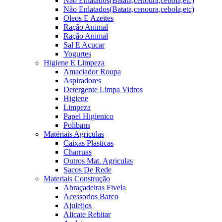
Não Enlatados(Batata,cenoura,cebola,etc)
Não Enlatados(Batata,cenoura,cebola,etc)
Oleos E Azeites
Ração Animal
Ração Animal
Sal E Açucar
Yogurtes
Higiene E Limpeza
Amaciador Roupa
Aspiradores
Detergente Limpa Vidros
Higiene
Limpeza
Papel Higienico
Polibans
Matériais Agriculas
Caixas Plasticas
Charruas
Outros Mat. Agriculas
Sacos De Rede
Materiais Construção
Abraçadeiras Fivela
Acessorios Barco
Ajuleijos
Alicate Rebitar