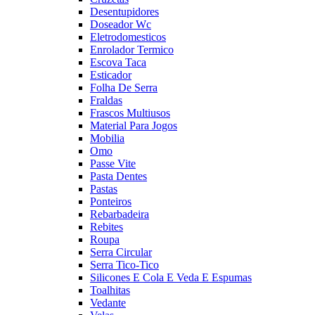
Desentupidores
Doseador Wc
Eletrodomesticos
Enrolador Termico
Escova Taca
Esticador
Folha De Serra
Fraldas
Frascos Multiusos
Material Para Jogos
Mobilia
Omo
Passe Vite
Pasta Dentes
Pastas
Ponteiros
Rebarbadeira
Rebites
Roupa
Serra Circular
Serra Tico-Tico
Silicones E Cola E Veda E Espumas
Toalhitas
Vedante