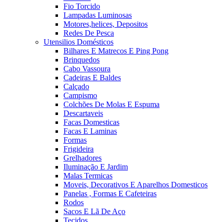
Fio Torcido
Lampadas Luminosas
Motores,helices, Depositos
Redes De Pesca
Utensilios Domésticos
Bilhares E Matrecos E Ping Pong
Brinquedos
Cabo Vassoura
Cadeiras E Baldes
Calçado
Campismo
Colchões De Molas E Espuma
Descartaveis
Facas Domesticas
Facas E Laminas
Formas
Frigideira
Grelhadores
Iluminação E Jardim
Malas Termicas
Moveis, Decorativos E Aparelhos Domesticos
Panelas , Formas E Cafeteiras
Rodos
Sacos E Lã De Aço
Tecidos