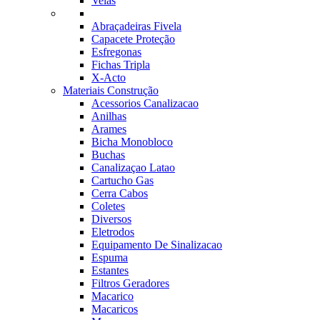
Velas
Abraçadeiras Fivela
Capacete Proteção
Esfregonas
Fichas Tripla
X-Acto
Materiais Construção
Acessorios Canalizacao
Anilhas
Arames
Bicha Monobloco
Buchas
Canalizaçao Latao
Cartucho Gas
Cerra Cabos
Coletes
Diversos
Eletrodos
Equipamento De Sinalizacao
Espuma
Estantes
Filtros Geradores
Macarico
Macaricos