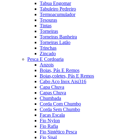
Tabua Engomar
Tabuleiro Pedreiro
Termoacumulador
Tesouras
Tintas
Torneiras
Torneiras Banheira
Torneiras Latão
Trinchas
Zincado
Pesca E Cordoaria
Anzois
Boias, Pás E Remos
Boias,coletes, Pás E Remos
Cabo Aço Inox Aisi316
Capa Chuva
Capas Chuva
Chumbada
Corda Com Chumbo
Corda Sem Chumbo
Facas Escala
Fio Nylon
Fio Rafia
Fio Sintético Pesca
Fio Sisal