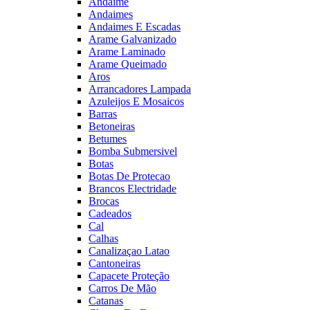
Andaime
Andaimes
Andaimes E Escadas
Arame Galvanizado
Arame Laminado
Arame Queimado
Aros
Arrancadores Lampada
Azuleijos E Mosaicos
Barras
Betoneiras
Betumes
Bomba Submersivel
Botas
Botas De Protecao
Brancos Electridade
Brocas
Cadeados
Cal
Calhas
Canalizaçao Latao
Cantoneiras
Capacete Proteção
Carros De Mão
Catanas