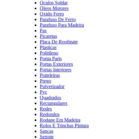
Oculos Soldar
Oleos Motores
Oxido Ferro
Parafuso De Ferro
Parafuso Para Madeira
Pas
Picaretas
Placa De Roofmate
Plasticas
Politileno
Ponta Paris
Portas Exteriores
Portas Interiores
Prateleiras
Prego
Pulverizador
Pvc
Quadrados
Rectangulares
Redes
Redondos
Rodape Em Madeira
Rolos E Trinchas Pintura
Sancas
Serrote