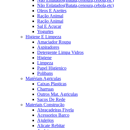
Não Enlatados(Batata,cenoura,cebola,etc)
Não Enlatados(Batata,cenoura,cebola,etc)
Oleos E Azeites
Ração Animal
Ração Animal
Sal E Açucar
Yogurtes
Higiene E Limpeza
Amaciador Roupa
Aspiradores
Detergente Limpa Vidros
Higiene
Limpeza
Papel Higienico
Polibans
Matériais Agriculas
Caixas Plasticas
Charruas
Outros Mat. Agriculas
Sacos De Rede
Materiais Construção
Abraçadeiras Fivela
Acessorios Barco
Ajuleijos
Alicate Rebitar