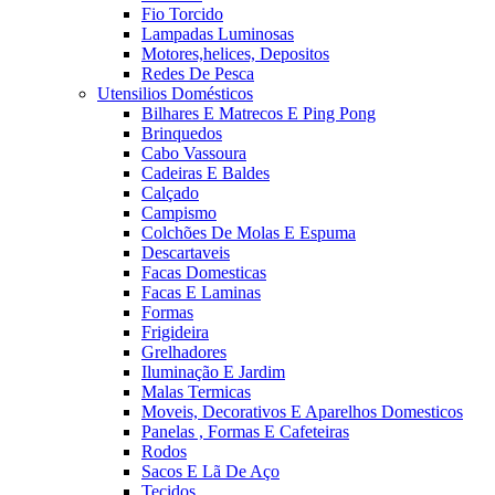
Fio Torcido
Lampadas Luminosas
Motores,helices, Depositos
Redes De Pesca
Utensilios Domésticos
Bilhares E Matrecos E Ping Pong
Brinquedos
Cabo Vassoura
Cadeiras E Baldes
Calçado
Campismo
Colchões De Molas E Espuma
Descartaveis
Facas Domesticas
Facas E Laminas
Formas
Frigideira
Grelhadores
Iluminação E Jardim
Malas Termicas
Moveis, Decorativos E Aparelhos Domesticos
Panelas , Formas E Cafeteiras
Rodos
Sacos E Lã De Aço
Tecidos