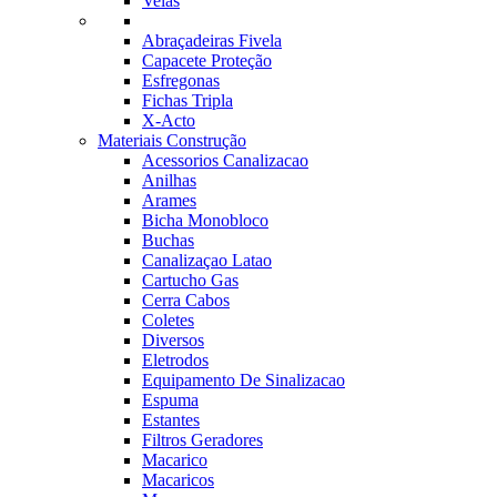
Velas
Abraçadeiras Fivela
Capacete Proteção
Esfregonas
Fichas Tripla
X-Acto
Materiais Construção
Acessorios Canalizacao
Anilhas
Arames
Bicha Monobloco
Buchas
Canalizaçao Latao
Cartucho Gas
Cerra Cabos
Coletes
Diversos
Eletrodos
Equipamento De Sinalizacao
Espuma
Estantes
Filtros Geradores
Macarico
Macaricos