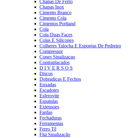
Chapas De Ferro
Chapas Inox
Cimento Branco
Cimento Cola
Cimentos Portland
Cola
Cola Duas Faces
Colas E Silicones
Colheres Talocha E Esponjas De Pedreiro
Compressor
Cones Sinalizaçao
Contraplacados
D I V E R S O S
Discos
Dobradiças E Fechos
Enxadas
Escadotes
Esferovite
Espatulas
Extensoes
Fardas
Fechaduras
Ferramentas
Ferro Tê
Fita Sinalização