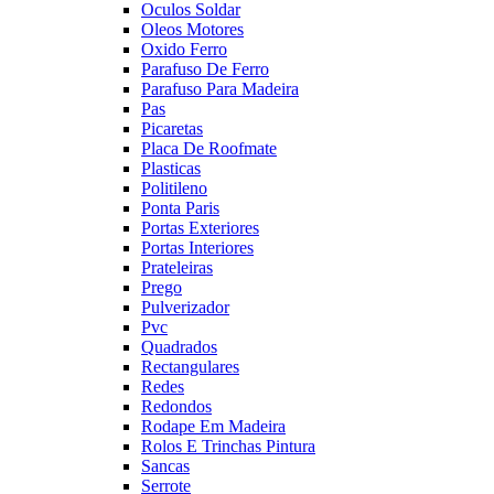
Oculos Soldar
Oleos Motores
Oxido Ferro
Parafuso De Ferro
Parafuso Para Madeira
Pas
Picaretas
Placa De Roofmate
Plasticas
Politileno
Ponta Paris
Portas Exteriores
Portas Interiores
Prateleiras
Prego
Pulverizador
Pvc
Quadrados
Rectangulares
Redes
Redondos
Rodape Em Madeira
Rolos E Trinchas Pintura
Sancas
Serrote