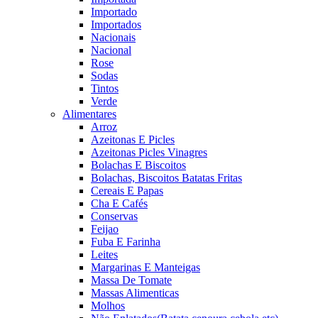
Importado
Importados
Nacionais
Nacional
Rose
Sodas
Tintos
Verde
Alimentares
Arroz
Azeitonas E Picles
Azeitonas Picles Vinagres
Bolachas E Biscoitos
Bolachas, Biscoitos Batatas Fritas
Cereais E Papas
Cha E Cafés
Conservas
Feijao
Fuba E Farinha
Leites
Margarinas E Manteigas
Massa De Tomate
Massas Alimenticas
Molhos