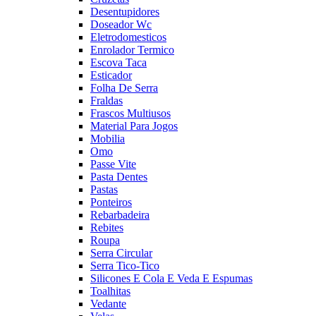
Desentupidores
Doseador Wc
Eletrodomesticos
Enrolador Termico
Escova Taca
Esticador
Folha De Serra
Fraldas
Frascos Multiusos
Material Para Jogos
Mobilia
Omo
Passe Vite
Pasta Dentes
Pastas
Ponteiros
Rebarbadeira
Rebites
Roupa
Serra Circular
Serra Tico-Tico
Silicones E Cola E Veda E Espumas
Toalhitas
Vedante