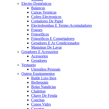
Electro Domésticos
Balanças
Caixas Termicas
Cofres Electronicos
Cortadores De Papel
Electrobombas E Termo-Acomuladores
Fogoes
Frigorificos
Frigorificos E Congeladores
Geradores E Ar Condicionados
Maquinas De Lavar
Geradores E Acessorios
Acessorios
Geradores
Vestuario
Utensilios Pessoais
Outros Equipamentos
Balde Lixo Inox
Berbequim
Bolas Natalicias
Chaleiras
Chave De Fenda
Conchas
Copos Vidro
Cruzetas