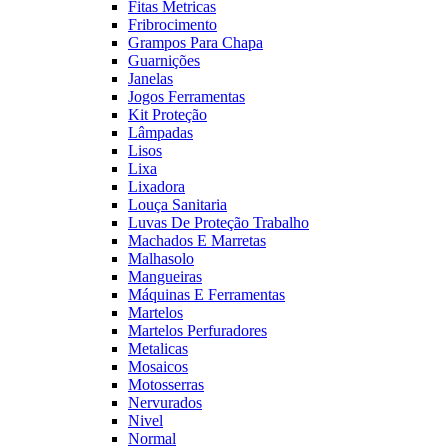
Fitas Metricas
Fribrocimento
Grampos Para Chapa
Guarnições
Janelas
Jogos Ferramentas
Kit Proteção
Lâmpadas
Lisos
Lixa
Lixadora
Louça Sanitaria
Luvas De Proteção Trabalho
Machados E Marretas
Malhasolo
Mangueiras
Máquinas E Ferramentas
Martelos
Martelos Perfuradores
Metalicas
Mosaicos
Motosserras
Nervurados
Nivel
Normal