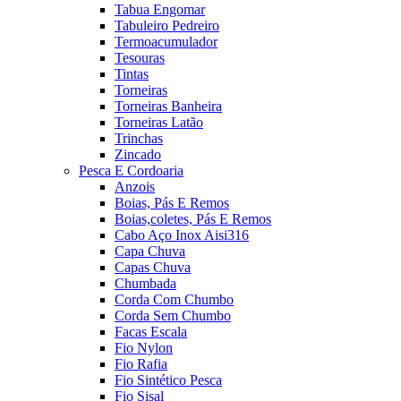
Tabua Engomar
Tabuleiro Pedreiro
Termoacumulador
Tesouras
Tintas
Torneiras
Torneiras Banheira
Torneiras Latão
Trinchas
Zincado
Pesca E Cordoaria
Anzois
Boias, Pás E Remos
Boias,coletes, Pás E Remos
Cabo Aço Inox Aisi316
Capa Chuva
Capas Chuva
Chumbada
Corda Com Chumbo
Corda Sem Chumbo
Facas Escala
Fio Nylon
Fio Rafia
Fio Sintético Pesca
Fio Sisal