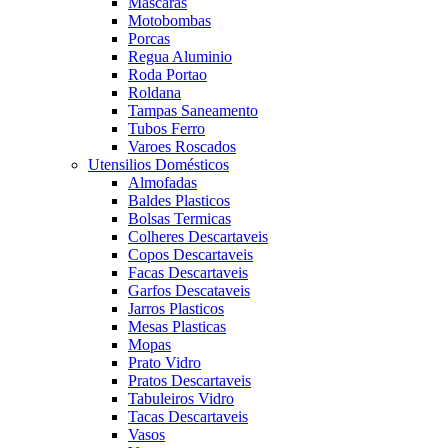
Mascaras
Motobombas
Porcas
Regua Aluminio
Roda Portao
Roldana
Tampas Saneamento
Tubos Ferro
Varoes Roscados
Utensilios Domésticos
Almofadas
Baldes Plasticos
Bolsas Termicas
Colheres Descartaveis
Copos Descartaveis
Facas Descartaveis
Garfos Descataveis
Jarros Plasticos
Mesas Plasticas
Mopas
Prato Vidro
Pratos Descartaveis
Tabuleiros Vidro
Tacas Descartaveis
Vasos