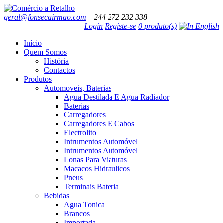
geral@fonsecairmao.com
+244 272 232 338
Login
Registe-se
0 produto(s)
Início
Quem Somos
História
Contactos
Produtos
Automoveis, Baterias
Agua Destilada E Agua Radiador
Baterias
Carregadores
Carregadores E Cabos
Electrolito
Intrumentos Automóvel
Intrumentos Automóvel
Lonas Para Viaturas
Macacos Hidraulicos
Pneus
Terminais Bateria
Bebidas
Agua Tonica
Brancos
Importada