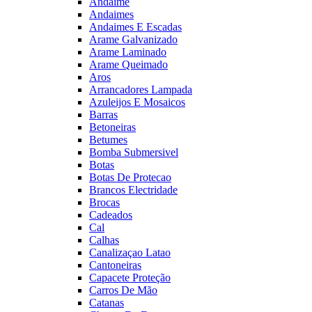
Andaime
Andaimes
Andaimes E Escadas
Arame Galvanizado
Arame Laminado
Arame Queimado
Aros
Arrancadores Lampada
Azuleijos E Mosaicos
Barras
Betoneiras
Betumes
Bomba Submersivel
Botas
Botas De Protecao
Brancos Electridade
Brocas
Cadeados
Cal
Calhas
Canalizaçao Latao
Cantoneiras
Capacete Proteção
Carros De Mão
Catanas