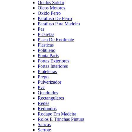
Oculos Soldar
Oleos Motores
Oxido Ferro
Parafuso De Ferro
Parafuso Para Madeira
Pas
Picaretas
Placa De Roofmate
Plasticas
Politileno
Ponta Paris
Portas Exteriores
Portas Interiores
Prateleiras
Prego
Pulverizador
Pvc
Quadrados
Rectangulares
Redes
Redondos
Rodape Em Madeira
Rolos E Trinchas Pintura
Sancas
Serrote