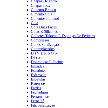
Chapas De Ferro
Chapas Inox
Cimento Branco
Cimento Cola
Cimentos Portland
Cola
Cola Duas Faces
Colas E Silicones
Colheres Talocha E Esponjas De Pedreiro
Compressor
Cones Sinalizaçao
Contraplacados
D I V E R S O S
Discos
Dobradiças E Fechos
Enxadas
Escadotes
Esferovite
Espatulas
Extensoes
Fardas
Fechaduras
Ferramentas
Ferro Tê
Fita Sinalização