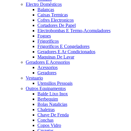
Electro Domésticos
Balanças
Caixas Termicas
Cofres Electronicos
Cortadores De Papel
Electrobombas E Termo-Acomuladores
Fogoes
Frigorificos
Frigorificos E Congeladores
Geradores E Ar Condicionados
Maquinas De Lavar
Geradores E Acessorios
Acessorios
Geradores
Vestuario
Utensilios Pessoais
Outros Equipamentos
Balde Lixo Inox
Berbequim
Bolas Natalicias
Chaleiras
Chave De Fenda
Conchas
Copos Vidro
Cruzetas