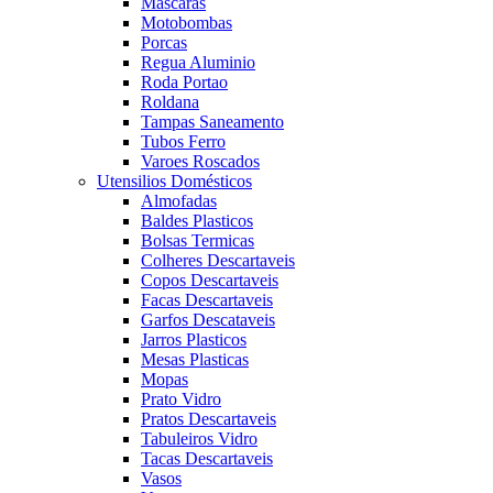
Mascaras
Motobombas
Porcas
Regua Aluminio
Roda Portao
Roldana
Tampas Saneamento
Tubos Ferro
Varoes Roscados
Utensilios Domésticos
Almofadas
Baldes Plasticos
Bolsas Termicas
Colheres Descartaveis
Copos Descartaveis
Facas Descartaveis
Garfos Descataveis
Jarros Plasticos
Mesas Plasticas
Mopas
Prato Vidro
Pratos Descartaveis
Tabuleiros Vidro
Tacas Descartaveis
Vasos