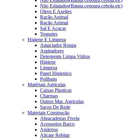
Não Enlatados(Batata,cenoura,cebola,etc)
Não Enlatados(Batata,cenoura,cebola,etc)
Oleos E Azeites
Ração Animal
Ração Animal
Sal E Açucar
Yogurtes
Higiene E Limpeza
Amaciador Roupa
Aspiradores
Detergente Limpa Vidros
Higiene
Limpeza
Papel Higienico
Polibans
Matériais Agriculas
Caixas Plasticas
Charruas
Outros Mat. Agriculas
Sacos De Rede
Materiais Construção
Abraçadeiras Fivela
Acessorios Barco
Ajuleijos
Alicate Rebitar