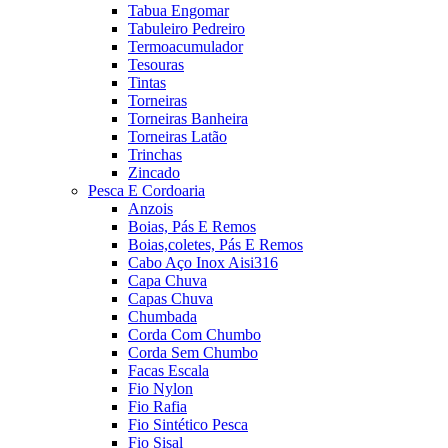
Tabua Engomar
Tabuleiro Pedreiro
Termoacumulador
Tesouras
Tintas
Torneiras
Torneiras Banheira
Torneiras Latão
Trinchas
Zincado
Pesca E Cordoaria
Anzois
Boias, Pás E Remos
Boias,coletes, Pás E Remos
Cabo Aço Inox Aisi316
Capa Chuva
Capas Chuva
Chumbada
Corda Com Chumbo
Corda Sem Chumbo
Facas Escala
Fio Nylon
Fio Rafia
Fio Sintético Pesca
Fio Sisal