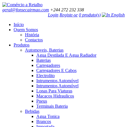
geral@fonsecairmao.com
+244 272 232 338
Login
Registe-se
0 produto(s)
Início
Quem Somos
História
Contactos
Produtos
Automoveis, Baterias
Agua Destilada E Agua Radiador
Baterias
Carregadores
Carregadores E Cabos
Electrolito
Intrumentos Automóvel
Intrumentos Automóvel
Lonas Para Viaturas
Macacos Hidraulicos
Pneus
Terminais Bateria
Bebidas
Agua Tonica
Brancos
Importada