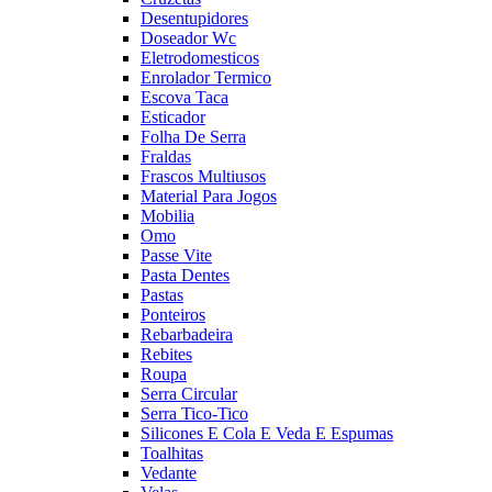
Desentupidores
Doseador Wc
Eletrodomesticos
Enrolador Termico
Escova Taca
Esticador
Folha De Serra
Fraldas
Frascos Multiusos
Material Para Jogos
Mobilia
Omo
Passe Vite
Pasta Dentes
Pastas
Ponteiros
Rebarbadeira
Rebites
Roupa
Serra Circular
Serra Tico-Tico
Silicones E Cola E Veda E Espumas
Toalhitas
Vedante