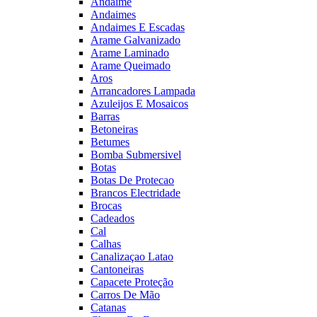
Andaime
Andaimes
Andaimes E Escadas
Arame Galvanizado
Arame Laminado
Arame Queimado
Aros
Arrancadores Lampada
Azuleijos E Mosaicos
Barras
Betoneiras
Betumes
Bomba Submersivel
Botas
Botas De Protecao
Brancos Electridade
Brocas
Cadeados
Cal
Calhas
Canalizaçao Latao
Cantoneiras
Capacete Proteção
Carros De Mão
Catanas