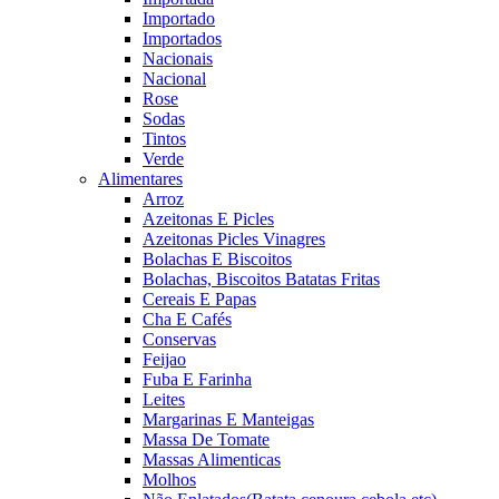
Importado
Importados
Nacionais
Nacional
Rose
Sodas
Tintos
Verde
Alimentares
Arroz
Azeitonas E Picles
Azeitonas Picles Vinagres
Bolachas E Biscoitos
Bolachas, Biscoitos Batatas Fritas
Cereais E Papas
Cha E Cafés
Conservas
Feijao
Fuba E Farinha
Leites
Margarinas E Manteigas
Massa De Tomate
Massas Alimenticas
Molhos