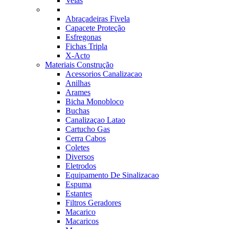
Velas
Abraçadeiras Fivela
Capacete Proteção
Esfregonas
Fichas Tripla
X-Acto
Materiais Construção
Acessorios Canalizacao
Anilhas
Arames
Bicha Monobloco
Buchas
Canalizaçao Latao
Cartucho Gas
Cerra Cabos
Coletes
Diversos
Eletrodos
Equipamento De Sinalizacao
Espuma
Estantes
Filtros Geradores
Macarico
Macaricos