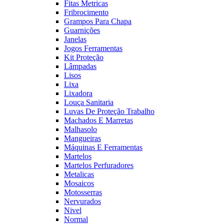
Fitas Metricas
Fribrocimento
Grampos Para Chapa
Guarnições
Janelas
Jogos Ferramentas
Kit Proteção
Lâmpadas
Lisos
Lixa
Lixadora
Louça Sanitaria
Luvas De Proteção Trabalho
Machados E Marretas
Malhasolo
Mangueiras
Máquinas E Ferramentas
Martelos
Martelos Perfuradores
Metalicas
Mosaicos
Motosserras
Nervurados
Nivel
Normal