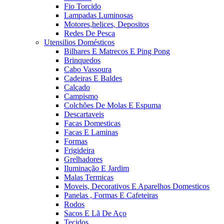
Fio Torcido
Lampadas Luminosas
Motores,helices, Depositos
Redes De Pesca
Utensilios Domésticos
Bilhares E Matrecos E Ping Pong
Brinquedos
Cabo Vassoura
Cadeiras E Baldes
Calçado
Campismo
Colchões De Molas E Espuma
Descartaveis
Facas Domesticas
Facas E Laminas
Formas
Frigideira
Grelhadores
Iluminação E Jardim
Malas Termicas
Moveis, Decorativos E Aparelhos Domesticos
Panelas , Formas E Cafeteiras
Rodos
Sacos E Lã De Aço
Tecidos