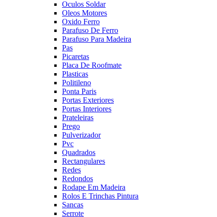
Oculos Soldar
Oleos Motores
Oxido Ferro
Parafuso De Ferro
Parafuso Para Madeira
Pas
Picaretas
Placa De Roofmate
Plasticas
Politileno
Ponta Paris
Portas Exteriores
Portas Interiores
Prateleiras
Prego
Pulverizador
Pvc
Quadrados
Rectangulares
Redes
Redondos
Rodape Em Madeira
Rolos E Trinchas Pintura
Sancas
Serrote