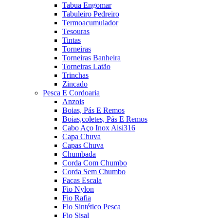
Tabua Engomar
Tabuleiro Pedreiro
Termoacumulador
Tesouras
Tintas
Torneiras
Torneiras Banheira
Torneiras Latão
Trinchas
Zincado
Pesca E Cordoaria
Anzois
Boias, Pás E Remos
Boias,coletes, Pás E Remos
Cabo Aço Inox Aisi316
Capa Chuva
Capas Chuva
Chumbada
Corda Com Chumbo
Corda Sem Chumbo
Facas Escala
Fio Nylon
Fio Rafia
Fio Sintético Pesca
Fio Sisal