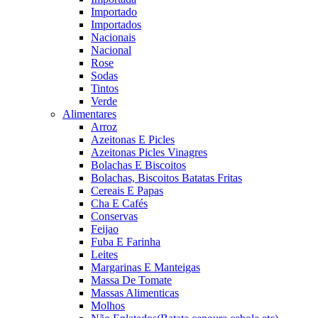
Importado
Importados
Nacionais
Nacional
Rose
Sodas
Tintos
Verde
Alimentares
Arroz
Azeitonas E Picles
Azeitonas Picles Vinagres
Bolachas E Biscoitos
Bolachas, Biscoitos Batatas Fritas
Cereais E Papas
Cha E Cafés
Conservas
Feijao
Fuba E Farinha
Leites
Margarinas E Manteigas
Massa De Tomate
Massas Alimenticas
Molhos