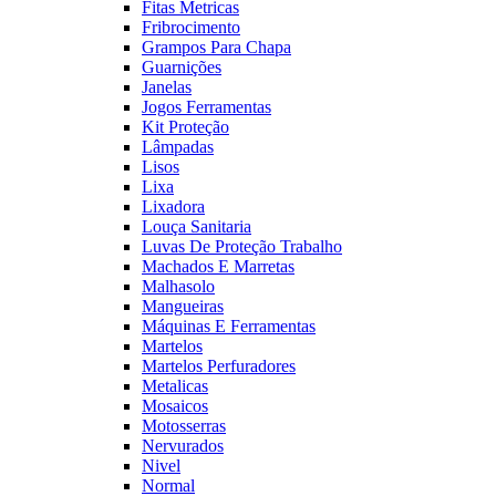
Fitas Metricas
Fribrocimento
Grampos Para Chapa
Guarnições
Janelas
Jogos Ferramentas
Kit Proteção
Lâmpadas
Lisos
Lixa
Lixadora
Louça Sanitaria
Luvas De Proteção Trabalho
Machados E Marretas
Malhasolo
Mangueiras
Máquinas E Ferramentas
Martelos
Martelos Perfuradores
Metalicas
Mosaicos
Motosserras
Nervurados
Nivel
Normal