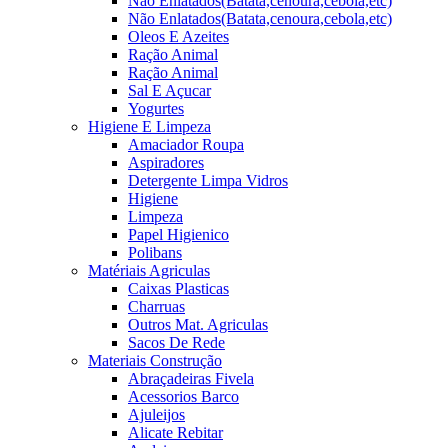
Não Enlatados(Batata,cenoura,cebola,etc)
Não Enlatados(Batata,cenoura,cebola,etc)
Oleos E Azeites
Ração Animal
Ração Animal
Sal E Açucar
Yogurtes
Higiene E Limpeza
Amaciador Roupa
Aspiradores
Detergente Limpa Vidros
Higiene
Limpeza
Papel Higienico
Polibans
Matériais Agriculas
Caixas Plasticas
Charruas
Outros Mat. Agriculas
Sacos De Rede
Materiais Construção
Abraçadeiras Fivela
Acessorios Barco
Ajuleijos
Alicate Rebitar