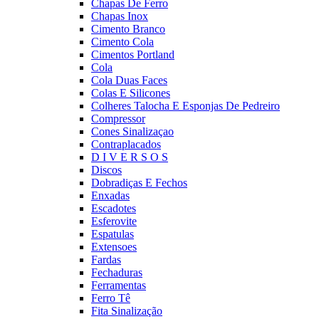
Chapas De Ferro
Chapas Inox
Cimento Branco
Cimento Cola
Cimentos Portland
Cola
Cola Duas Faces
Colas E Silicones
Colheres Talocha E Esponjas De Pedreiro
Compressor
Cones Sinalizaçao
Contraplacados
D I V E R S O S
Discos
Dobradiças E Fechos
Enxadas
Escadotes
Esferovite
Espatulas
Extensoes
Fardas
Fechaduras
Ferramentas
Ferro Tê
Fita Sinalização