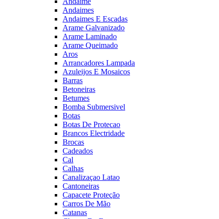
Andaime
Andaimes
Andaimes E Escadas
Arame Galvanizado
Arame Laminado
Arame Queimado
Aros
Arrancadores Lampada
Azuleijos E Mosaicos
Barras
Betoneiras
Betumes
Bomba Submersivel
Botas
Botas De Protecao
Brancos Electridade
Brocas
Cadeados
Cal
Calhas
Canalizaçao Latao
Cantoneiras
Capacete Proteção
Carros De Mão
Catanas