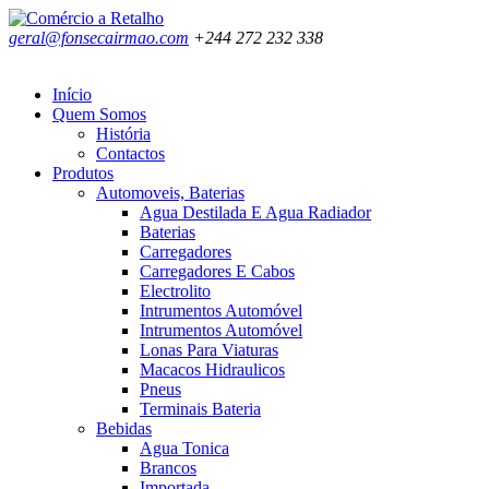
geral@fonsecairmao.com
+244 272 232 338
Início
Quem Somos
História
Contactos
Produtos
Automoveis, Baterias
Agua Destilada E Agua Radiador
Baterias
Carregadores
Carregadores E Cabos
Electrolito
Intrumentos Automóvel
Intrumentos Automóvel
Lonas Para Viaturas
Macacos Hidraulicos
Pneus
Terminais Bateria
Bebidas
Agua Tonica
Brancos
Importada