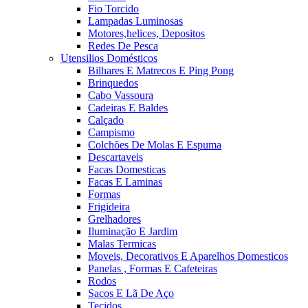
Fio Torcido
Lampadas Luminosas
Motores,helices, Depositos
Redes De Pesca
Utensilios Domésticos
Bilhares E Matrecos E Ping Pong
Brinquedos
Cabo Vassoura
Cadeiras E Baldes
Calçado
Campismo
Colchões De Molas E Espuma
Descartaveis
Facas Domesticas
Facas E Laminas
Formas
Frigideira
Grelhadores
Iluminação E Jardim
Malas Termicas
Moveis, Decorativos E Aparelhos Domesticos
Panelas , Formas E Cafeteiras
Rodos
Sacos E Lã De Aço
Tecidos