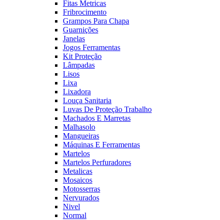
Fitas Metricas
Fribrocimento
Grampos Para Chapa
Guarnições
Janelas
Jogos Ferramentas
Kit Proteção
Lâmpadas
Lisos
Lixa
Lixadora
Louça Sanitaria
Luvas De Proteção Trabalho
Machados E Marretas
Malhasolo
Mangueiras
Máquinas E Ferramentas
Martelos
Martelos Perfuradores
Metalicas
Mosaicos
Motosserras
Nervurados
Nivel
Normal