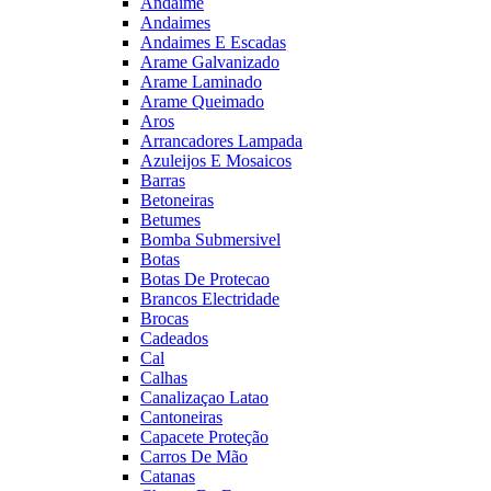
Andaime
Andaimes
Andaimes E Escadas
Arame Galvanizado
Arame Laminado
Arame Queimado
Aros
Arrancadores Lampada
Azuleijos E Mosaicos
Barras
Betoneiras
Betumes
Bomba Submersivel
Botas
Botas De Protecao
Brancos Electridade
Brocas
Cadeados
Cal
Calhas
Canalizaçao Latao
Cantoneiras
Capacete Proteção
Carros De Mão
Catanas