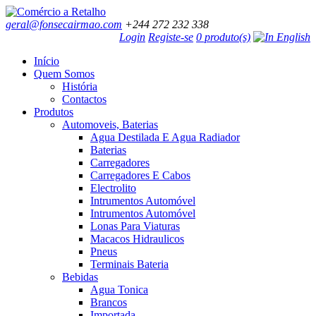
geral@fonsecairmao.com
+244 272 232 338
Login
Registe-se
0 produto(s)
Início
Quem Somos
História
Contactos
Produtos
Automoveis, Baterias
Agua Destilada E Agua Radiador
Baterias
Carregadores
Carregadores E Cabos
Electrolito
Intrumentos Automóvel
Intrumentos Automóvel
Lonas Para Viaturas
Macacos Hidraulicos
Pneus
Terminais Bateria
Bebidas
Agua Tonica
Brancos
Importada