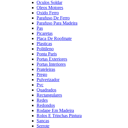
Oculos Soldar
Oleos Motores
Oxido Ferro
Parafuso De Ferro
Parafuso Para Madeira
Pas
Picaretas
Placa De Roofmate
Plasticas
Politileno
Ponta Paris
Portas Exteriores
Portas Interiores
Prateleiras
Prego
Pulverizador
Pvc
Quadrados
Rectangulares
Redes
Redondos
Rodape Em Madeira
Rolos E Trinchas Pintura
Sancas
Serrote