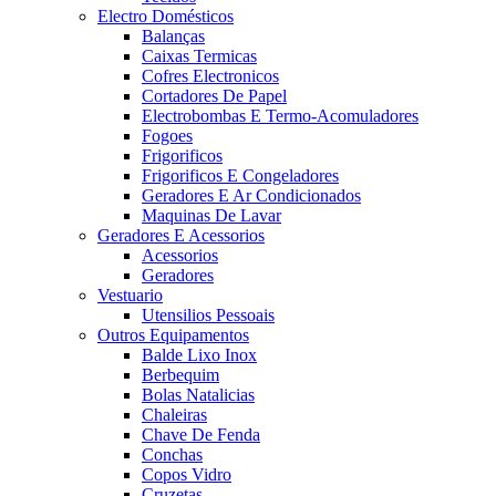
Electro Domésticos
Balanças
Caixas Termicas
Cofres Electronicos
Cortadores De Papel
Electrobombas E Termo-Acomuladores
Fogoes
Frigorificos
Frigorificos E Congeladores
Geradores E Ar Condicionados
Maquinas De Lavar
Geradores E Acessorios
Acessorios
Geradores
Vestuario
Utensilios Pessoais
Outros Equipamentos
Balde Lixo Inox
Berbequim
Bolas Natalicias
Chaleiras
Chave De Fenda
Conchas
Copos Vidro
Cruzetas