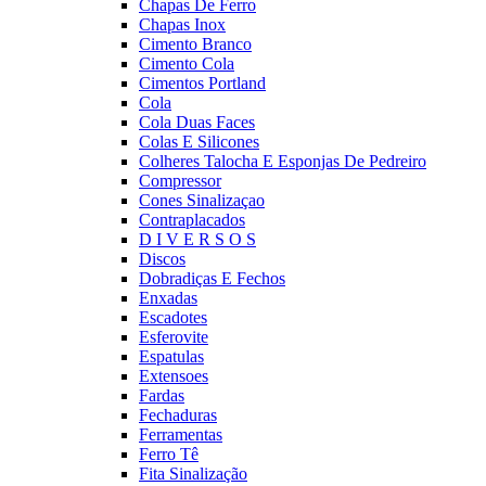
Chapas De Ferro
Chapas Inox
Cimento Branco
Cimento Cola
Cimentos Portland
Cola
Cola Duas Faces
Colas E Silicones
Colheres Talocha E Esponjas De Pedreiro
Compressor
Cones Sinalizaçao
Contraplacados
D I V E R S O S
Discos
Dobradiças E Fechos
Enxadas
Escadotes
Esferovite
Espatulas
Extensoes
Fardas
Fechaduras
Ferramentas
Ferro Tê
Fita Sinalização