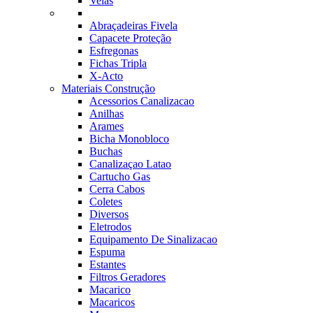
Velas
Abraçadeiras Fivela
Capacete Proteção
Esfregonas
Fichas Tripla
X-Acto
Materiais Construção
Acessorios Canalizacao
Anilhas
Arames
Bicha Monobloco
Buchas
Canalizaçao Latao
Cartucho Gas
Cerra Cabos
Coletes
Diversos
Eletrodos
Equipamento De Sinalizacao
Espuma
Estantes
Filtros Geradores
Macarico
Macaricos