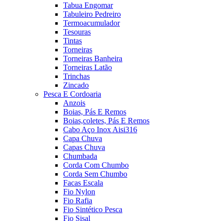
Tabua Engomar
Tabuleiro Pedreiro
Termoacumulador
Tesouras
Tintas
Torneiras
Torneiras Banheira
Torneiras Latão
Trinchas
Zincado
Pesca E Cordoaria
Anzois
Boias, Pás E Remos
Boias,coletes, Pás E Remos
Cabo Aço Inox Aisi316
Capa Chuva
Capas Chuva
Chumbada
Corda Com Chumbo
Corda Sem Chumbo
Facas Escala
Fio Nylon
Fio Rafia
Fio Sintético Pesca
Fio Sisal