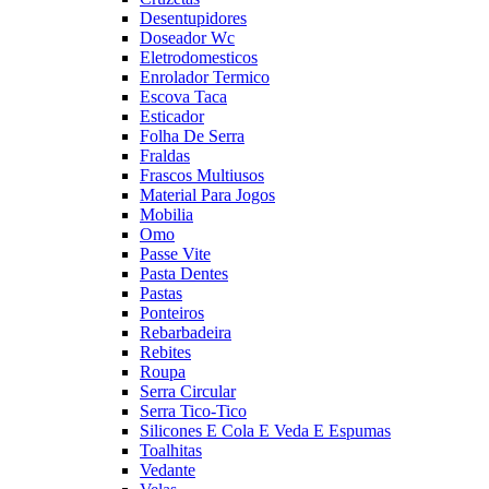
Desentupidores
Doseador Wc
Eletrodomesticos
Enrolador Termico
Escova Taca
Esticador
Folha De Serra
Fraldas
Frascos Multiusos
Material Para Jogos
Mobilia
Omo
Passe Vite
Pasta Dentes
Pastas
Ponteiros
Rebarbadeira
Rebites
Roupa
Serra Circular
Serra Tico-Tico
Silicones E Cola E Veda E Espumas
Toalhitas
Vedante