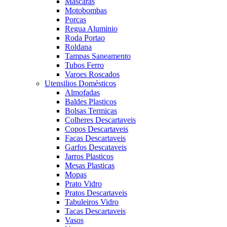
Mascaras
Motobombas
Porcas
Regua Aluminio
Roda Portao
Roldana
Tampas Saneamento
Tubos Ferro
Varoes Roscados
Utensilios Domésticos
Almofadas
Baldes Plasticos
Bolsas Termicas
Colheres Descartaveis
Copos Descartaveis
Facas Descartaveis
Garfos Descataveis
Jarros Plasticos
Mesas Plasticas
Mopas
Prato Vidro
Pratos Descartaveis
Tabuleiros Vidro
Tacas Descartaveis
Vasos