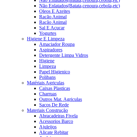
Não Enlatados(Batata,cenoura,cebola,etc)
Não Enlatados(Batata,cenoura,cebola,etc)
Oleos E Azeites
Ração Animal
Ração Animal
Sal E Açucar
Yogurtes
Higiene E Limpeza
Amaciador Roupa
Aspiradores
Detergente Limpa Vidros
Higiene
Limpeza
Papel Higienico
Polibans
Matériais Agriculas
Caixas Plasticas
Charruas
Outros Mat. Agriculas
Sacos De Rede
Materiais Construção
Abraçadeiras Fivela
Acessorios Barco
Ajuleijos
Alicate Rebitar