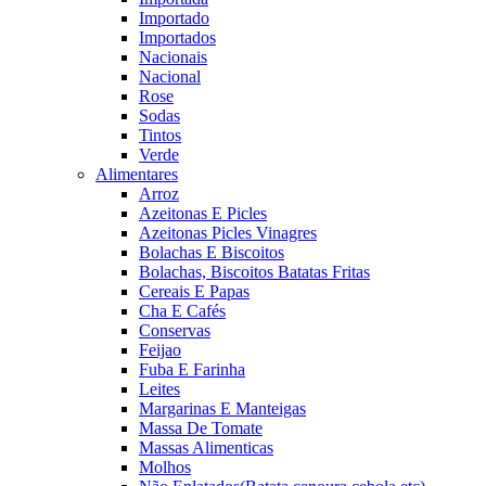
Importado
Importados
Nacionais
Nacional
Rose
Sodas
Tintos
Verde
Alimentares
Arroz
Azeitonas E Picles
Azeitonas Picles Vinagres
Bolachas E Biscoitos
Bolachas, Biscoitos Batatas Fritas
Cereais E Papas
Cha E Cafés
Conservas
Feijao
Fuba E Farinha
Leites
Margarinas E Manteigas
Massa De Tomate
Massas Alimenticas
Molhos