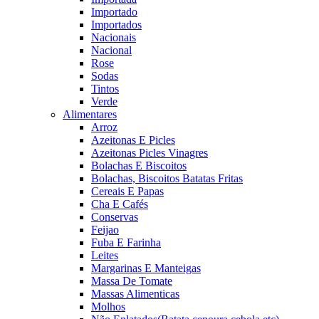
Importado
Importados
Nacionais
Nacional
Rose
Sodas
Tintos
Verde
Alimentares
Arroz
Azeitonas E Picles
Azeitonas Picles Vinagres
Bolachas E Biscoitos
Bolachas, Biscoitos Batatas Fritas
Cereais E Papas
Cha E Cafés
Conservas
Feijao
Fuba E Farinha
Leites
Margarinas E Manteigas
Massa De Tomate
Massas Alimenticas
Molhos