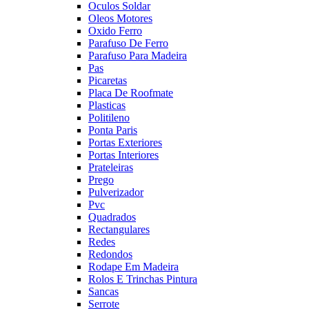
Oculos Soldar
Oleos Motores
Oxido Ferro
Parafuso De Ferro
Parafuso Para Madeira
Pas
Picaretas
Placa De Roofmate
Plasticas
Politileno
Ponta Paris
Portas Exteriores
Portas Interiores
Prateleiras
Prego
Pulverizador
Pvc
Quadrados
Rectangulares
Redes
Redondos
Rodape Em Madeira
Rolos E Trinchas Pintura
Sancas
Serrote