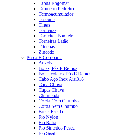
Tabua Engomar
Tabuleiro Pedreiro
Termoacumulador
Tesouras
Tintas
Torneiras
Torneiras Banheira
Torneiras Latão
Trinchas
Zincado
Pesca E Cordoaria
Anzois
Boias, Pás E Remos
Boias,coletes, Pás E Remos
Cabo Aço Inox Aisi316
Capa Chuva
Capas Chuva
Chumbada
Corda Com Chumbo
Corda Sem Chumbo
Facas Escala
Fio Nylon
Fio Rafia
Fio Sintético Pesca
Fio Sisal