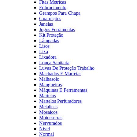
Fitas Metricas
Fribrocimento
Grampos Para Chapa
Guarnições
Janelas
Jogos Ferramentas
Kit Proteção
Lâmpadas
Lisos
Lixa
Lixadora
Louça Sanitaria
Luvas De Proteção Trabalho
Machados E Marretas
Malhasolo
Mangueiras
Máquinas E Ferramentas
Martelos
Martelos Perfuradores
Metalicas
Mosaicos
Motosserras
Nervurados
Nivel
Normal