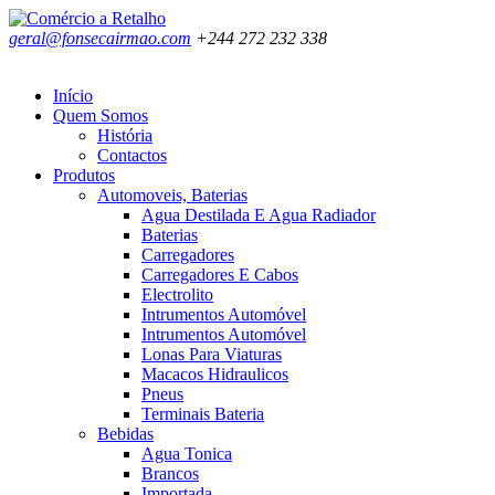
geral@fonsecairmao.com
+244 272 232 338
Início
Quem Somos
História
Contactos
Produtos
Automoveis, Baterias
Agua Destilada E Agua Radiador
Baterias
Carregadores
Carregadores E Cabos
Electrolito
Intrumentos Automóvel
Intrumentos Automóvel
Lonas Para Viaturas
Macacos Hidraulicos
Pneus
Terminais Bateria
Bebidas
Agua Tonica
Brancos
Importada