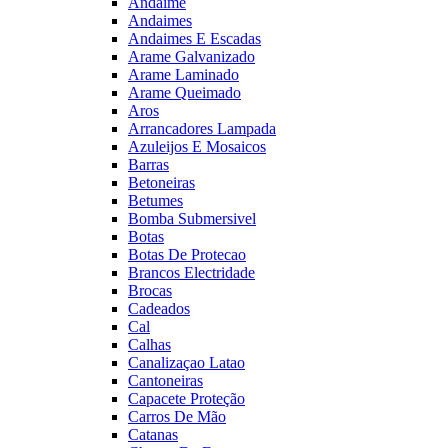
Andaime
Andaimes
Andaimes E Escadas
Arame Galvanizado
Arame Laminado
Arame Queimado
Aros
Arrancadores Lampada
Azuleijos E Mosaicos
Barras
Betoneiras
Betumes
Bomba Submersivel
Botas
Botas De Protecao
Brancos Electridade
Brocas
Cadeados
Cal
Calhas
Canalizaçao Latao
Cantoneiras
Capacete Proteção
Carros De Mão
Catanas