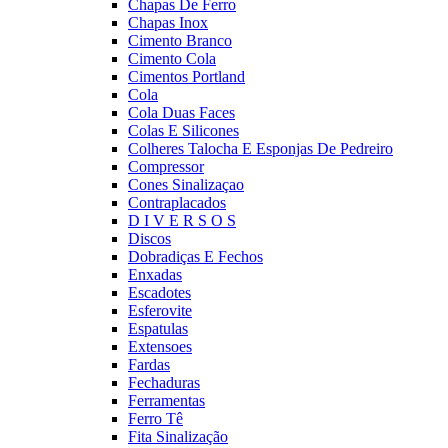
Chapas De Ferro
Chapas Inox
Cimento Branco
Cimento Cola
Cimentos Portland
Cola
Cola Duas Faces
Colas E Silicones
Colheres Talocha E Esponjas De Pedreiro
Compressor
Cones Sinalizaçao
Contraplacados
D I V E R S O S
Discos
Dobradiças E Fechos
Enxadas
Escadotes
Esferovite
Espatulas
Extensoes
Fardas
Fechaduras
Ferramentas
Ferro Tê
Fita Sinalização