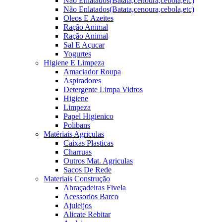
Não Enlatados(Batata,cenoura,cebola,etc)
Não Enlatados(Batata,cenoura,cebola,etc)
Oleos E Azeites
Ração Animal
Ração Animal
Sal E Açucar
Yogurtes
Higiene E Limpeza
Amaciador Roupa
Aspiradores
Detergente Limpa Vidros
Higiene
Limpeza
Papel Higienico
Polibans
Matériais Agriculas
Caixas Plasticas
Charruas
Outros Mat. Agriculas
Sacos De Rede
Materiais Construção
Abraçadeiras Fivela
Acessorios Barco
Ajuleijos
Alicate Rebitar