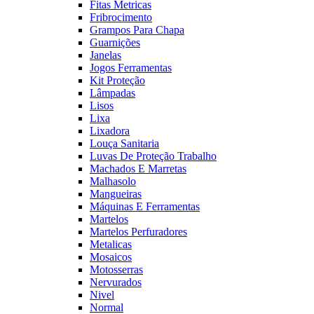
Fitas Metricas
Fribrocimento
Grampos Para Chapa
Guarnições
Janelas
Jogos Ferramentas
Kit Proteção
Lâmpadas
Lisos
Lixa
Lixadora
Louça Sanitaria
Luvas De Proteção Trabalho
Machados E Marretas
Malhasolo
Mangueiras
Máquinas E Ferramentas
Martelos
Martelos Perfuradores
Metalicas
Mosaicos
Motosserras
Nervurados
Nivel
Normal