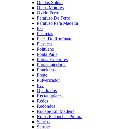
Oculos Soldar
Oleos Motores
Oxido Ferro
Parafuso De Ferro
Parafuso Para Madeira
Pas
Picaretas
Placa De Roofmate
Plasticas
Politileno
Ponta Paris
Portas Exteriores
Portas Interiores
Prateleiras
Prego
Pulverizador
Pvc
Quadrados
Rectangulares
Redes
Redondos
Rodape Em Madeira
Rolos E Trinchas Pintura
Sancas
Serrote