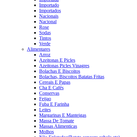
Importado
Importados
Nacionais
Nacional
Rose
Sodas
Tintos
Verde
Alimentares
Arroz
Azeitonas E Picles
Azeitonas Picles Vinagres
Bolachas E Biscoitos
Bolachas, Biscoitos Batatas Fritas
Cereais E Papas
Cha E Cafés
Conservas
Feijao
Fuba E Farinha
Leites
Margarinas E Manteigas
Massa De Tomate
Massas Alimenticas
Molhos