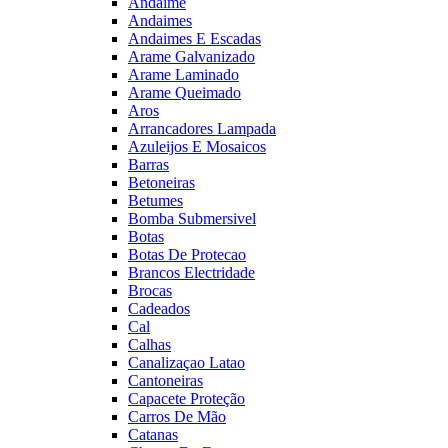
Andaime
Andaimes
Andaimes E Escadas
Arame Galvanizado
Arame Laminado
Arame Queimado
Aros
Arrancadores Lampada
Azuleijos E Mosaicos
Barras
Betoneiras
Betumes
Bomba Submersivel
Botas
Botas De Protecao
Brancos Electridade
Brocas
Cadeados
Cal
Calhas
Canalizaçao Latao
Cantoneiras
Capacete Proteção
Carros De Mão
Catanas