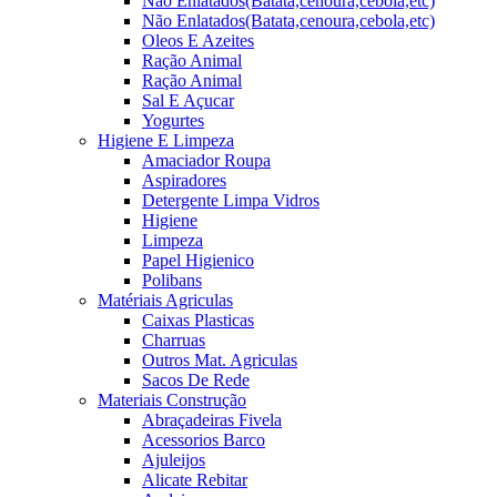
Não Enlatados(Batata,cenoura,cebola,etc)
Não Enlatados(Batata,cenoura,cebola,etc)
Oleos E Azeites
Ração Animal
Ração Animal
Sal E Açucar
Yogurtes
Higiene E Limpeza
Amaciador Roupa
Aspiradores
Detergente Limpa Vidros
Higiene
Limpeza
Papel Higienico
Polibans
Matériais Agriculas
Caixas Plasticas
Charruas
Outros Mat. Agriculas
Sacos De Rede
Materiais Construção
Abraçadeiras Fivela
Acessorios Barco
Ajuleijos
Alicate Rebitar