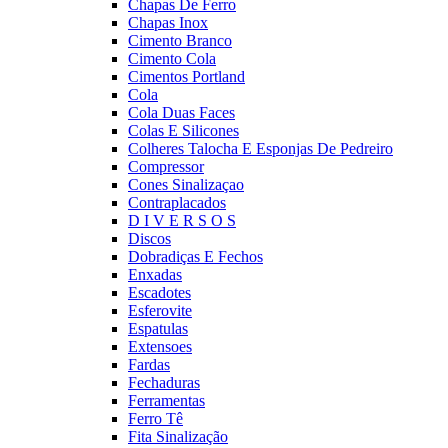
Chapas De Ferro
Chapas Inox
Cimento Branco
Cimento Cola
Cimentos Portland
Cola
Cola Duas Faces
Colas E Silicones
Colheres Talocha E Esponjas De Pedreiro
Compressor
Cones Sinalizaçao
Contraplacados
D I V E R S O S
Discos
Dobradiças E Fechos
Enxadas
Escadotes
Esferovite
Espatulas
Extensoes
Fardas
Fechaduras
Ferramentas
Ferro Tê
Fita Sinalização