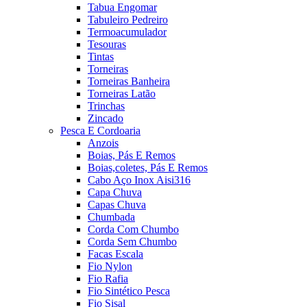
Tabua Engomar
Tabuleiro Pedreiro
Termoacumulador
Tesouras
Tintas
Torneiras
Torneiras Banheira
Torneiras Latão
Trinchas
Zincado
Pesca E Cordoaria
Anzois
Boias, Pás E Remos
Boias,coletes, Pás E Remos
Cabo Aço Inox Aisi316
Capa Chuva
Capas Chuva
Chumbada
Corda Com Chumbo
Corda Sem Chumbo
Facas Escala
Fio Nylon
Fio Rafia
Fio Sintético Pesca
Fio Sisal