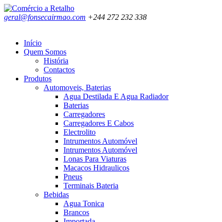
geral@fonsecairmao.com
+244 272 232 338
Início
Quem Somos
História
Contactos
Produtos
Automoveis, Baterias
Agua Destilada E Agua Radiador
Baterias
Carregadores
Carregadores E Cabos
Electrolito
Intrumentos Automóvel
Intrumentos Automóvel
Lonas Para Viaturas
Macacos Hidraulicos
Pneus
Terminais Bateria
Bebidas
Agua Tonica
Brancos
Importada