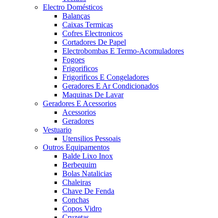
Electro Domésticos
Balanças
Caixas Termicas
Cofres Electronicos
Cortadores De Papel
Electrobombas E Termo-Acomuladores
Fogoes
Frigorificos
Frigorificos E Congeladores
Geradores E Ar Condicionados
Maquinas De Lavar
Geradores E Acessorios
Acessorios
Geradores
Vestuario
Utensilios Pessoais
Outros Equipamentos
Balde Lixo Inox
Berbequim
Bolas Natalicias
Chaleiras
Chave De Fenda
Conchas
Copos Vidro
Cruzetas