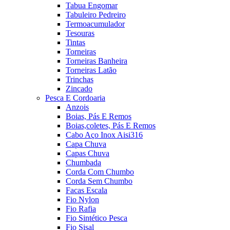
Tabua Engomar
Tabuleiro Pedreiro
Termoacumulador
Tesouras
Tintas
Torneiras
Torneiras Banheira
Torneiras Latão
Trinchas
Zincado
Pesca E Cordoaria
Anzois
Boias, Pás E Remos
Boias,coletes, Pás E Remos
Cabo Aço Inox Aisi316
Capa Chuva
Capas Chuva
Chumbada
Corda Com Chumbo
Corda Sem Chumbo
Facas Escala
Fio Nylon
Fio Rafia
Fio Sintético Pesca
Fio Sisal