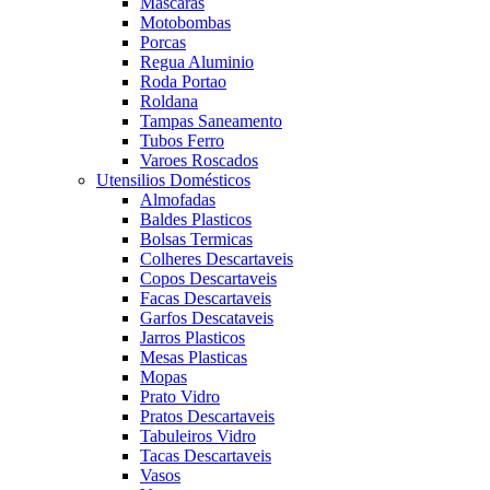
Mascaras
Motobombas
Porcas
Regua Aluminio
Roda Portao
Roldana
Tampas Saneamento
Tubos Ferro
Varoes Roscados
Utensilios Domésticos
Almofadas
Baldes Plasticos
Bolsas Termicas
Colheres Descartaveis
Copos Descartaveis
Facas Descartaveis
Garfos Descataveis
Jarros Plasticos
Mesas Plasticas
Mopas
Prato Vidro
Pratos Descartaveis
Tabuleiros Vidro
Tacas Descartaveis
Vasos