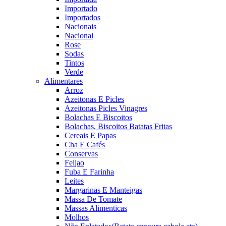
Importado
Importados
Nacionais
Nacional
Rose
Sodas
Tintos
Verde
Alimentares
Arroz
Azeitonas E Picles
Azeitonas Picles Vinagres
Bolachas E Biscoitos
Bolachas, Biscoitos Batatas Fritas
Cereais E Papas
Cha E Cafés
Conservas
Feijao
Fuba E Farinha
Leites
Margarinas E Manteigas
Massa De Tomate
Massas Alimenticas
Molhos