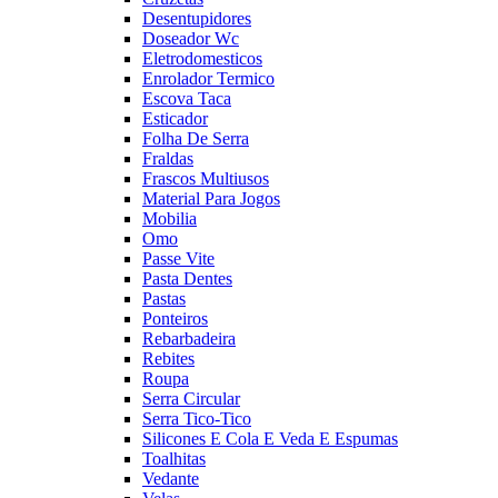
Desentupidores
Doseador Wc
Eletrodomesticos
Enrolador Termico
Escova Taca
Esticador
Folha De Serra
Fraldas
Frascos Multiusos
Material Para Jogos
Mobilia
Omo
Passe Vite
Pasta Dentes
Pastas
Ponteiros
Rebarbadeira
Rebites
Roupa
Serra Circular
Serra Tico-Tico
Silicones E Cola E Veda E Espumas
Toalhitas
Vedante