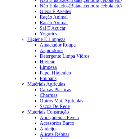
Não Enlatados(Batata,cenoura,cebola,etc)
Não Enlatados(Batata,cenoura,cebola,etc)
Oleos E Azeites
Ração Animal
Ração Animal
Sal E Açucar
Yogurtes
Higiene E Limpeza
Amaciador Roupa
Aspiradores
Detergente Limpa Vidros
Higiene
Limpeza
Papel Higienico
Polibans
Matériais Agriculas
Caixas Plasticas
Charruas
Outros Mat. Agriculas
Sacos De Rede
Materiais Construção
Abraçadeiras Fivela
Acessorios Barco
Ajuleijos
Alicate Rebitar