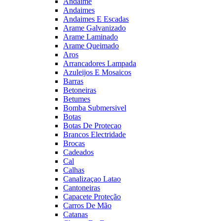
Andaime
Andaimes
Andaimes E Escadas
Arame Galvanizado
Arame Laminado
Arame Queimado
Aros
Arrancadores Lampada
Azuleijos E Mosaicos
Barras
Betoneiras
Betumes
Bomba Submersivel
Botas
Botas De Protecao
Brancos Electridade
Brocas
Cadeados
Cal
Calhas
Canalizaçao Latao
Cantoneiras
Capacete Proteção
Carros De Mão
Catanas