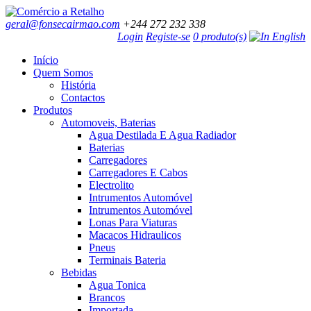
geral@fonsecairmao.com
+244 272 232 338
Login
Registe-se
0 produto(s)
Início
Quem Somos
História
Contactos
Produtos
Automoveis, Baterias
Agua Destilada E Agua Radiador
Baterias
Carregadores
Carregadores E Cabos
Electrolito
Intrumentos Automóvel
Intrumentos Automóvel
Lonas Para Viaturas
Macacos Hidraulicos
Pneus
Terminais Bateria
Bebidas
Agua Tonica
Brancos
Importada