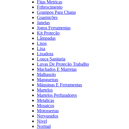
Fitas Metricas
Fribrocimento
Grampos Para Chapa
Guarnições
Janelas
Jogos Ferramentas
Kit Proteção
Lâmpadas
Lisos
Lixa
Lixadora
Louça Sanitaria
Luvas De Proteção Trabalho
Machados E Marretas
Malhasolo
Mangueiras
Máquinas E Ferramentas
Martelos
Martelos Perfuradores
Metalicas
Mosaicos
Motosserras
Nervurados
Nivel
Normal