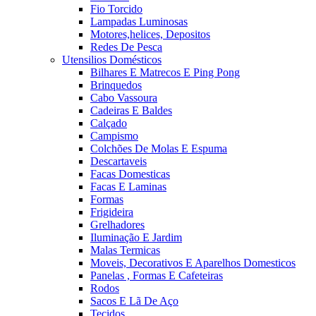
Fio Torcido
Lampadas Luminosas
Motores,helices, Depositos
Redes De Pesca
Utensilios Domésticos
Bilhares E Matrecos E Ping Pong
Brinquedos
Cabo Vassoura
Cadeiras E Baldes
Calçado
Campismo
Colchões De Molas E Espuma
Descartaveis
Facas Domesticas
Facas E Laminas
Formas
Frigideira
Grelhadores
Iluminação E Jardim
Malas Termicas
Moveis, Decorativos E Aparelhos Domesticos
Panelas , Formas E Cafeteiras
Rodos
Sacos E Lã De Aço
Tecidos