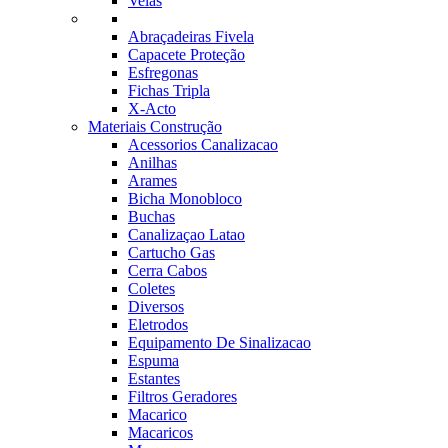
Velas
Abraçadeiras Fivela
Capacete Proteção
Esfregonas
Fichas Tripla
X-Acto
Materiais Construção
Acessorios Canalizacao
Anilhas
Arames
Bicha Monobloco
Buchas
Canalizaçao Latao
Cartucho Gas
Cerra Cabos
Coletes
Diversos
Eletrodos
Equipamento De Sinalizacao
Espuma
Estantes
Filtros Geradores
Macarico
Macaricos