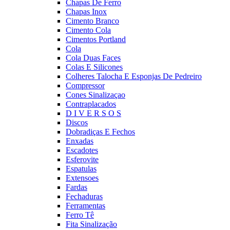
Chapas De Ferro
Chapas Inox
Cimento Branco
Cimento Cola
Cimentos Portland
Cola
Cola Duas Faces
Colas E Silicones
Colheres Talocha E Esponjas De Pedreiro
Compressor
Cones Sinalizaçao
Contraplacados
D I V E R S O S
Discos
Dobradiças E Fechos
Enxadas
Escadotes
Esferovite
Espatulas
Extensoes
Fardas
Fechaduras
Ferramentas
Ferro Tê
Fita Sinalização