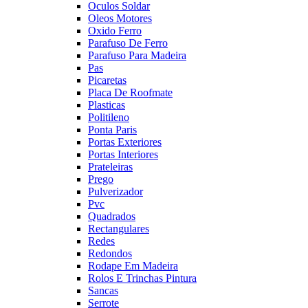
Oculos Soldar
Oleos Motores
Oxido Ferro
Parafuso De Ferro
Parafuso Para Madeira
Pas
Picaretas
Placa De Roofmate
Plasticas
Politileno
Ponta Paris
Portas Exteriores
Portas Interiores
Prateleiras
Prego
Pulverizador
Pvc
Quadrados
Rectangulares
Redes
Redondos
Rodape Em Madeira
Rolos E Trinchas Pintura
Sancas
Serrote