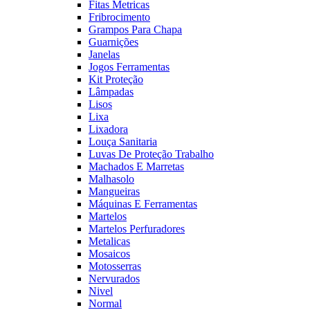
Fitas Metricas
Fribrocimento
Grampos Para Chapa
Guarnições
Janelas
Jogos Ferramentas
Kit Proteção
Lâmpadas
Lisos
Lixa
Lixadora
Louça Sanitaria
Luvas De Proteção Trabalho
Machados E Marretas
Malhasolo
Mangueiras
Máquinas E Ferramentas
Martelos
Martelos Perfuradores
Metalicas
Mosaicos
Motosserras
Nervurados
Nivel
Normal