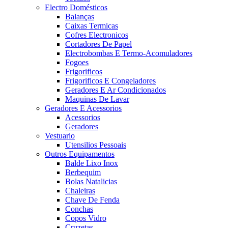
Electro Domésticos
Balanças
Caixas Termicas
Cofres Electronicos
Cortadores De Papel
Electrobombas E Termo-Acomuladores
Fogoes
Frigorificos
Frigorificos E Congeladores
Geradores E Ar Condicionados
Maquinas De Lavar
Geradores E Acessorios
Acessorios
Geradores
Vestuario
Utensilios Pessoais
Outros Equipamentos
Balde Lixo Inox
Berbequim
Bolas Natalicias
Chaleiras
Chave De Fenda
Conchas
Copos Vidro
Cruzetas