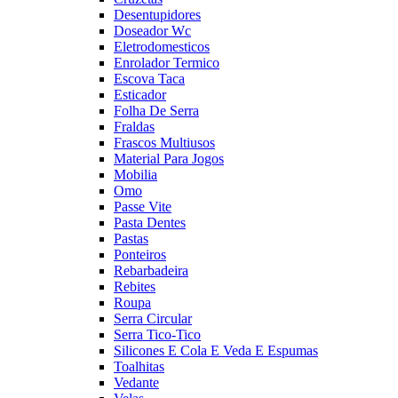
Desentupidores
Doseador Wc
Eletrodomesticos
Enrolador Termico
Escova Taca
Esticador
Folha De Serra
Fraldas
Frascos Multiusos
Material Para Jogos
Mobilia
Omo
Passe Vite
Pasta Dentes
Pastas
Ponteiros
Rebarbadeira
Rebites
Roupa
Serra Circular
Serra Tico-Tico
Silicones E Cola E Veda E Espumas
Toalhitas
Vedante