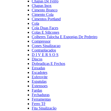
Chapas De Ferro
Chapas Inox
Cimento Branco
Cimento Cola
Cimentos Portland
Cola
Cola Duas Faces
Colas E Silicones
Colheres Talocha E Esponjas De Pedreiro
Compressor
Cones Sinalizaçao
Contraplacados
D I V E R S O S
Discos
Dobradiças E Fechos
Enxadas
Escadotes
Esferovite
Espatulas
Extensoes
Fardas
Fechaduras
Ferramentas
Ferro Tê
Fita Sinalização