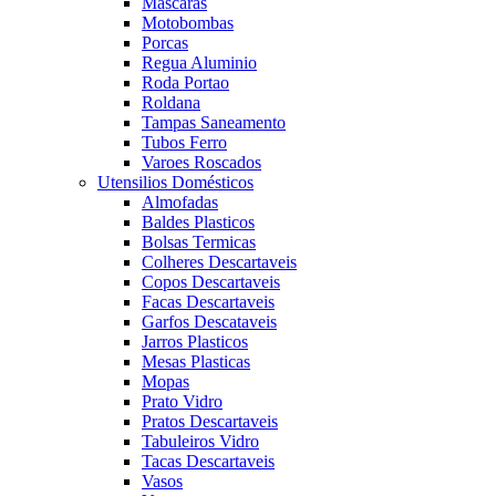
Mascaras
Motobombas
Porcas
Regua Aluminio
Roda Portao
Roldana
Tampas Saneamento
Tubos Ferro
Varoes Roscados
Utensilios Domésticos
Almofadas
Baldes Plasticos
Bolsas Termicas
Colheres Descartaveis
Copos Descartaveis
Facas Descartaveis
Garfos Descataveis
Jarros Plasticos
Mesas Plasticas
Mopas
Prato Vidro
Pratos Descartaveis
Tabuleiros Vidro
Tacas Descartaveis
Vasos