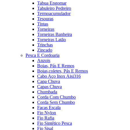
Tabua Engomar
Tabuleiro Pedreiro
Termoacumulador
Tesouras
Tintas
Torneiras
Torneiras Banheira
Torneiras Latão
Trinchas
Zincado
Pesca E Cordoaria
Anzois
Boias, Pás E Remos
Boias,coletes, Pás E Remos
Cabo Aço Inox Aisi316
Capa Chuva
Capas Chuva
Chumbada
Corda Com Chumbo
Corda Sem Chumbo
Facas Escala
Fio Nylon
Fio Rafia
Fio Sintético Pesca
Fio Sisal