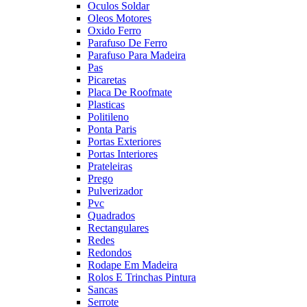
Oculos Soldar
Oleos Motores
Oxido Ferro
Parafuso De Ferro
Parafuso Para Madeira
Pas
Picaretas
Placa De Roofmate
Plasticas
Politileno
Ponta Paris
Portas Exteriores
Portas Interiores
Prateleiras
Prego
Pulverizador
Pvc
Quadrados
Rectangulares
Redes
Redondos
Rodape Em Madeira
Rolos E Trinchas Pintura
Sancas
Serrote