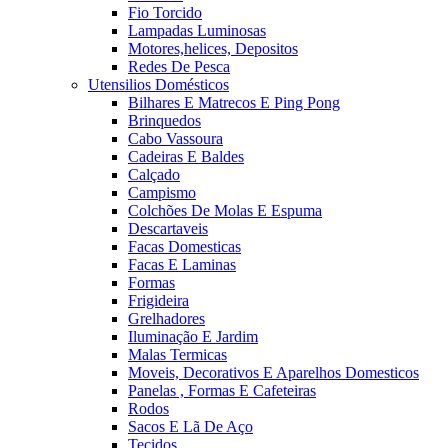
Fio Torcido
Lampadas Luminosas
Motores,helices, Depositos
Redes De Pesca
Utensilios Domésticos
Bilhares E Matrecos E Ping Pong
Brinquedos
Cabo Vassoura
Cadeiras E Baldes
Calçado
Campismo
Colchões De Molas E Espuma
Descartaveis
Facas Domesticas
Facas E Laminas
Formas
Frigideira
Grelhadores
Iluminação E Jardim
Malas Termicas
Moveis, Decorativos E Aparelhos Domesticos
Panelas , Formas E Cafeteiras
Rodos
Sacos E Lã De Aço
Tecidos