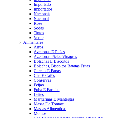
Importado
Importados
Nacionais
Nacional
Rose
Sodas
Tintos
Verde
Alimentares
Arroz
Azeitonas E Picles
Azeitonas Picles Vinagres
Bolachas E Biscoitos
Bolachas, Biscoitos Batatas Fritas
Cereais E Papas
Cha E Cafés
Conservas
Feijao
Fuba E Farinha
Leites
Margarinas E Manteigas
Massa De Tomate
Massas Alimenticas
Molhos