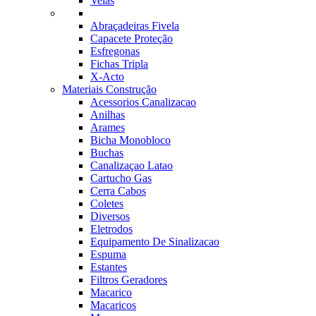
Velas
Abraçadeiras Fivela
Capacete Proteção
Esfregonas
Fichas Tripla
X-Acto
Materiais Construção
Acessorios Canalizacao
Anilhas
Arames
Bicha Monobloco
Buchas
Canalizaçao Latao
Cartucho Gas
Cerra Cabos
Coletes
Diversos
Eletrodos
Equipamento De Sinalizacao
Espuma
Estantes
Filtros Geradores
Macarico
Macaricos