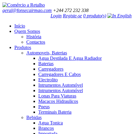
geral@fonsecairmao.com
+244 272 232 338
Login
Registe-se
0 produto(s)
Início
Quem Somos
História
Contactos
Produtos
Automoveis, Baterias
Agua Destilada E Agua Radiador
Baterias
Carregadores
Carregadores E Cabos
Electrolito
Intrumentos Automóvel
Intrumentos Automóvel
Lonas Para Viaturas
Macacos Hidraulicos
Pneus
Terminais Bateria
Bebidas
Agua Tonica
Brancos
Importada