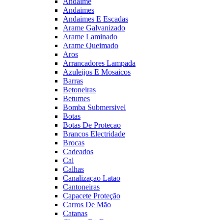
Andaime
Andaimes
Andaimes E Escadas
Arame Galvanizado
Arame Laminado
Arame Queimado
Aros
Arrancadores Lampada
Azuleijos E Mosaicos
Barras
Betoneiras
Betumes
Bomba Submersivel
Botas
Botas De Protecao
Brancos Electridade
Brocas
Cadeados
Cal
Calhas
Canalizaçao Latao
Cantoneiras
Capacete Proteção
Carros De Mão
Catanas