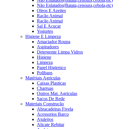
Não Enlatados(Batata,cenoura,cebola,etc)
Não Enlatados(Batata,cenoura,cebola,etc)
Oleos E Azeites
Ração Animal
Ração Animal
Sal E Açucar
Yogurtes
Higiene E Limpeza
Amaciador Roupa
Aspiradores
Detergente Limpa Vidros
Higiene
Limpeza
Papel Higienico
Polibans
Matériais Agriculas
Caixas Plasticas
Charruas
Outros Mat. Agriculas
Sacos De Rede
Materiais Construção
Abraçadeiras Fivela
Acessorios Barco
Ajuleijos
Alicate Rebitar