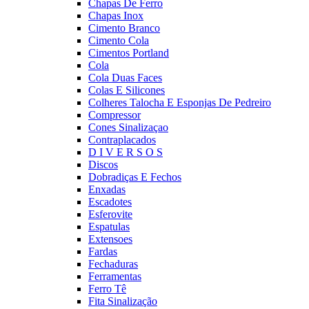
Chapas De Ferro
Chapas Inox
Cimento Branco
Cimento Cola
Cimentos Portland
Cola
Cola Duas Faces
Colas E Silicones
Colheres Talocha E Esponjas De Pedreiro
Compressor
Cones Sinalizaçao
Contraplacados
D I V E R S O S
Discos
Dobradiças E Fechos
Enxadas
Escadotes
Esferovite
Espatulas
Extensoes
Fardas
Fechaduras
Ferramentas
Ferro Tê
Fita Sinalização