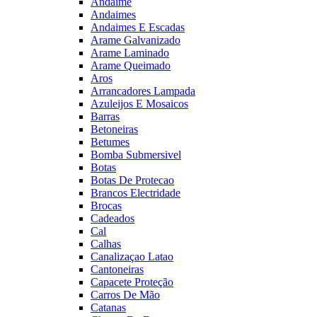
Andaime
Andaimes
Andaimes E Escadas
Arame Galvanizado
Arame Laminado
Arame Queimado
Aros
Arrancadores Lampada
Azuleijos E Mosaicos
Barras
Betoneiras
Betumes
Bomba Submersivel
Botas
Botas De Protecao
Brancos Electridade
Brocas
Cadeados
Cal
Calhas
Canalizaçao Latao
Cantoneiras
Capacete Proteção
Carros De Mão
Catanas