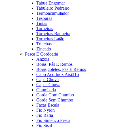
Tabua Engomar
Tabuleiro Pedreiro
Termoacumulador
Tesouras
Tintas
Torneiras
Torneiras Banheira
Torneiras Latão
Trinchas
Zincado
Pesca E Cordoaria
Anzois
Boias, Pás E Remos
Boias,coletes, Pás E Remos
Cabo Aço Inox Aisi316
Capa Chuva
Capas Chuva
Chumbada
Corda Com Chumbo
Corda Sem Chumbo
Facas Escala
Fio Nylon
Fio Rafia
Fio Sintético Pesca
Fio Sisal