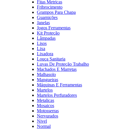
Fitas Metricas
Fribrocimento
Grampos Para Chapa
Guarnições
Janelas
Jogos Ferramentas
Kit Proteção
Lâmpadas
Lisos
Lixa
Lixadora
Louça Sanitaria
Luvas De Proteção Trabalho
Machados E Marretas
Malhasolo
Mangueiras
Máquinas E Ferramentas
Martelos
Martelos Perfuradores
Metalicas
Mosaicos
Motosserras
Nervurados
Nivel
Normal