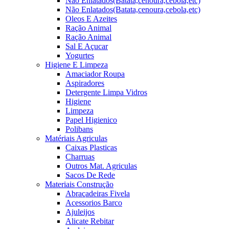
Não Enlatados(Batata,cenoura,cebola,etc)
Não Enlatados(Batata,cenoura,cebola,etc)
Oleos E Azeites
Ração Animal
Ração Animal
Sal E Açucar
Yogurtes
Higiene E Limpeza
Amaciador Roupa
Aspiradores
Detergente Limpa Vidros
Higiene
Limpeza
Papel Higienico
Polibans
Matériais Agriculas
Caixas Plasticas
Charruas
Outros Mat. Agriculas
Sacos De Rede
Materiais Construção
Abraçadeiras Fivela
Acessorios Barco
Ajuleijos
Alicate Rebitar