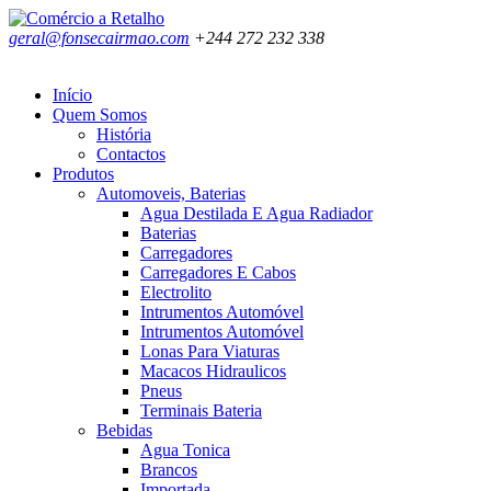
geral@fonsecairmao.com
+244 272 232 338
Início
Quem Somos
História
Contactos
Produtos
Automoveis, Baterias
Agua Destilada E Agua Radiador
Baterias
Carregadores
Carregadores E Cabos
Electrolito
Intrumentos Automóvel
Intrumentos Automóvel
Lonas Para Viaturas
Macacos Hidraulicos
Pneus
Terminais Bateria
Bebidas
Agua Tonica
Brancos
Importada