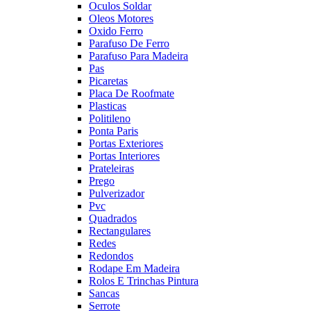
Oculos Soldar
Oleos Motores
Oxido Ferro
Parafuso De Ferro
Parafuso Para Madeira
Pas
Picaretas
Placa De Roofmate
Plasticas
Politileno
Ponta Paris
Portas Exteriores
Portas Interiores
Prateleiras
Prego
Pulverizador
Pvc
Quadrados
Rectangulares
Redes
Redondos
Rodape Em Madeira
Rolos E Trinchas Pintura
Sancas
Serrote