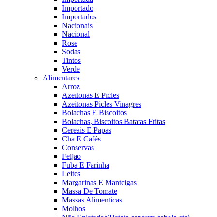
Importado
Importados
Nacionais
Nacional
Rose
Sodas
Tintos
Verde
Alimentares
Arroz
Azeitonas E Picles
Azeitonas Picles Vinagres
Bolachas E Biscoitos
Bolachas, Biscoitos Batatas Fritas
Cereais E Papas
Cha E Cafés
Conservas
Feijao
Fuba E Farinha
Leites
Margarinas E Manteigas
Massa De Tomate
Massas Alimenticas
Molhos