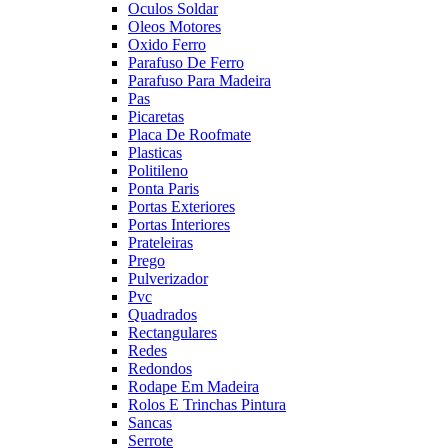
Oculos Soldar
Oleos Motores
Oxido Ferro
Parafuso De Ferro
Parafuso Para Madeira
Pas
Picaretas
Placa De Roofmate
Plasticas
Politileno
Ponta Paris
Portas Exteriores
Portas Interiores
Prateleiras
Prego
Pulverizador
Pvc
Quadrados
Rectangulares
Redes
Redondos
Rodape Em Madeira
Rolos E Trinchas Pintura
Sancas
Serrote