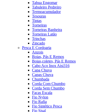
Tabua Engomar
Tabuleiro Pedreiro
Termoacumulador
Tesouras
Tintas
Torneiras
Torneiras Banheira
Torneiras Latão
Trinchas
Zincado
Pesca E Cordoaria
Anzois
Boias, Pás E Remos
Boias,coletes, Pás E Remos
Cabo Aço Inox Aisi316
Capa Chuva
Capas Chuva
Chumbada
Corda Com Chumbo
Corda Sem Chumbo
Facas Escala
Fio Nylon
Fio Rafia
Fio Sintético Pesca
Fio Sisal