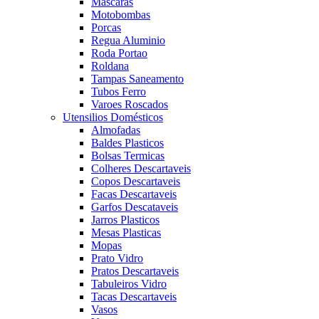
Mascaras
Motobombas
Porcas
Regua Aluminio
Roda Portao
Roldana
Tampas Saneamento
Tubos Ferro
Varoes Roscados
Utensilios Domésticos
Almofadas
Baldes Plasticos
Bolsas Termicas
Colheres Descartaveis
Copos Descartaveis
Facas Descartaveis
Garfos Descataveis
Jarros Plasticos
Mesas Plasticas
Mopas
Prato Vidro
Pratos Descartaveis
Tabuleiros Vidro
Tacas Descartaveis
Vasos