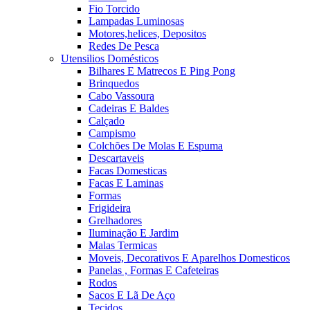
Fio Torcido
Lampadas Luminosas
Motores,helices, Depositos
Redes De Pesca
Utensilios Domésticos
Bilhares E Matrecos E Ping Pong
Brinquedos
Cabo Vassoura
Cadeiras E Baldes
Calçado
Campismo
Colchões De Molas E Espuma
Descartaveis
Facas Domesticas
Facas E Laminas
Formas
Frigideira
Grelhadores
Iluminação E Jardim
Malas Termicas
Moveis, Decorativos E Aparelhos Domesticos
Panelas , Formas E Cafeteiras
Rodos
Sacos E Lã De Aço
Tecidos