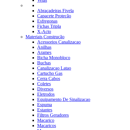
Velas
Abraçadeiras Fivela
Capacete Proteção
Esfregonas
Fichas Tripla
X-Acto
Materiais Construção
Acessorios Canalizacao
Anilhas
Arames
Bicha Monobloco
Buchas
Canalizaçao Latao
Cartucho Gas
Cerra Cabos
Coletes
Diversos
Eletrodos
Equipamento De Sinalizacao
Espuma
Estantes
Filtros Geradores
Macarico
Macaricos