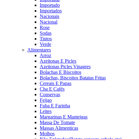
Importado
Importados
Nacionais
Nacional
Rose
Sodas
Tintos
Verde
Alimentares
Arroz
Azeitonas E Picles
Azeitonas Picles Vinagres
Bolachas E Biscoitos
Bolachas, Biscoitos Batatas Fritas
Cereais E Papas
Cha E Cafés
Conservas
Feijao
Fuba E Farinha
Leites
Margarinas E Manteigas
Massa De Tomate
Massas Alimenticas
Molhos