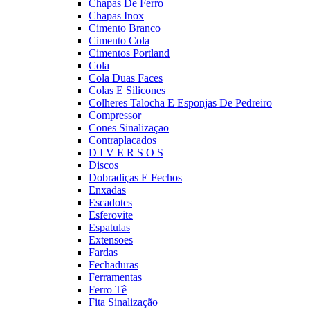
Chapas De Ferro
Chapas Inox
Cimento Branco
Cimento Cola
Cimentos Portland
Cola
Cola Duas Faces
Colas E Silicones
Colheres Talocha E Esponjas De Pedreiro
Compressor
Cones Sinalizaçao
Contraplacados
D I V E R S O S
Discos
Dobradiças E Fechos
Enxadas
Escadotes
Esferovite
Espatulas
Extensoes
Fardas
Fechaduras
Ferramentas
Ferro Tê
Fita Sinalização