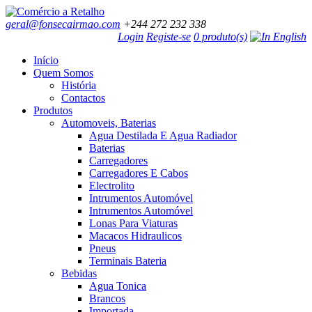
geral@fonsecairmao.com
+244 272 232 338
Login
Registe-se
0 produto(s)
Início
Quem Somos
História
Contactos
Produtos
Automoveis, Baterias
Agua Destilada E Agua Radiador
Baterias
Carregadores
Carregadores E Cabos
Electrolito
Intrumentos Automóvel
Intrumentos Automóvel
Lonas Para Viaturas
Macacos Hidraulicos
Pneus
Terminais Bateria
Bebidas
Agua Tonica
Brancos
Importada