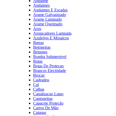
Andaime
Andaimes
Andaimes E Escadas
Arame Galvanizado
Arame Laminado
Arame Queimado
Aros
Arrancadores Lampada
Azuleijos E Mosaicos
Barras
Betoneiras
Betumes
Bomba Submersivel
Botas
Botas De Protecao
Brancos Electridade
Brocas
Cadeados
Cal
Calhas
Canalizaçao Latao
Cantoneiras
Capacete Proteção
Carros De Mão
Catanas