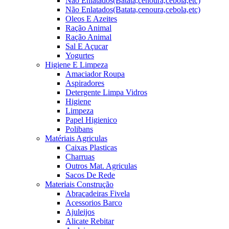
Não Enlatados(Batata,cenoura,cebola,etc)
Não Enlatados(Batata,cenoura,cebola,etc)
Oleos E Azeites
Ração Animal
Ração Animal
Sal E Açucar
Yogurtes
Higiene E Limpeza
Amaciador Roupa
Aspiradores
Detergente Limpa Vidros
Higiene
Limpeza
Papel Higienico
Polibans
Matériais Agriculas
Caixas Plasticas
Charruas
Outros Mat. Agriculas
Sacos De Rede
Materiais Construção
Abraçadeiras Fivela
Acessorios Barco
Ajuleijos
Alicate Rebitar