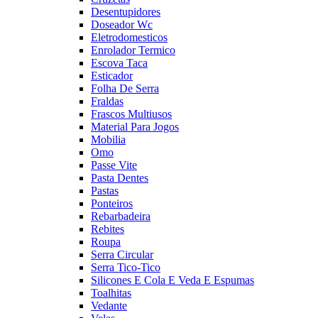
Desentupidores
Doseador Wc
Eletrodomesticos
Enrolador Termico
Escova Taca
Esticador
Folha De Serra
Fraldas
Frascos Multiusos
Material Para Jogos
Mobilia
Omo
Passe Vite
Pasta Dentes
Pastas
Ponteiros
Rebarbadeira
Rebites
Roupa
Serra Circular
Serra Tico-Tico
Silicones E Cola E Veda E Espumas
Toalhitas
Vedante