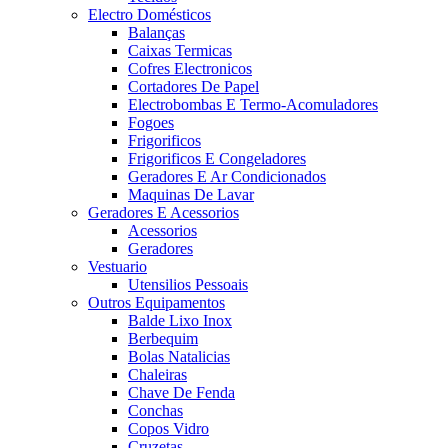
Electro Domésticos
Balanças
Caixas Termicas
Cofres Electronicos
Cortadores De Papel
Electrobombas E Termo-Acomuladores
Fogoes
Frigorificos
Frigorificos E Congeladores
Geradores E Ar Condicionados
Maquinas De Lavar
Geradores E Acessorios
Acessorios
Geradores
Vestuario
Utensilios Pessoais
Outros Equipamentos
Balde Lixo Inox
Berbequim
Bolas Natalicias
Chaleiras
Chave De Fenda
Conchas
Copos Vidro
Cruzetas