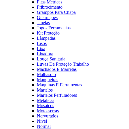
Fitas Metricas
Fribrocimento
Grampos Para Chapa
Guarnições
Janelas
Jogos Ferramentas
Kit Proteção
Lâmpadas
Lisos
Lixa
Lixadora
Louça Sanitaria
Luvas De Proteção Trabalho
Machados E Marretas
Malhasolo
Mangueiras
Máquinas E Ferramentas
Martelos
Martelos Perfuradores
Metalicas
Mosaicos
Motosserras
Nervurados
Nivel
Normal