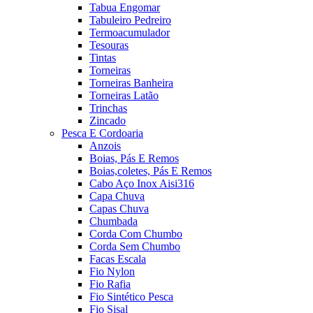
Tabua Engomar
Tabuleiro Pedreiro
Termoacumulador
Tesouras
Tintas
Torneiras
Torneiras Banheira
Torneiras Latão
Trinchas
Zincado
Pesca E Cordoaria
Anzois
Boias, Pás E Remos
Boias,coletes, Pás E Remos
Cabo Aço Inox Aisi316
Capa Chuva
Capas Chuva
Chumbada
Corda Com Chumbo
Corda Sem Chumbo
Facas Escala
Fio Nylon
Fio Rafia
Fio Sintético Pesca
Fio Sisal