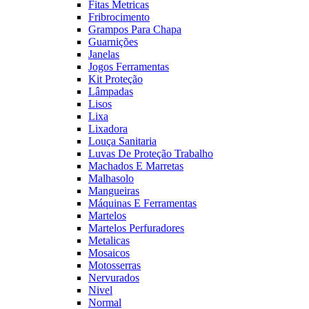
Fitas Metricas
Fribrocimento
Grampos Para Chapa
Guarnições
Janelas
Jogos Ferramentas
Kit Proteção
Lâmpadas
Lisos
Lixa
Lixadora
Louça Sanitaria
Luvas De Proteção Trabalho
Machados E Marretas
Malhasolo
Mangueiras
Máquinas E Ferramentas
Martelos
Martelos Perfuradores
Metalicas
Mosaicos
Motosserras
Nervurados
Nivel
Normal