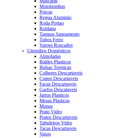
Mascaras
Motobombas
Porcas
Regua Aluminio
Roda Portao
Roldana
Tampas Saneamento
Tubos Ferro
Varoes Roscados
Utensilios Domésticos
Almofadas
Baldes Plasticos
Bolsas Termicas
Colheres Descartaveis
Copos Descartaveis
Facas Descartaveis
Garfos Descataveis
Jarros Plasticos
Mesas Plasticas
Mopas
Prato Vidro
Pratos Descartaveis
Tabuleiros Vidro
Tacas Descartaveis
Vasos