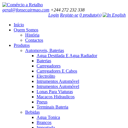
geral@fonsecairmao.com
+244 272 232 338
Login
Registe-se
0 produto(s)
Início
Quem Somos
História
Contactos
Produtos
Automoveis, Baterias
Agua Destilada E Agua Radiador
Baterias
Carregadores
Carregadores E Cabos
Electrolito
Intrumentos Automóvel
Intrumentos Automóvel
Lonas Para Viaturas
Macacos Hidraulicos
Pneus
Terminais Bateria
Bebidas
Agua Tonica
Brancos
Importada