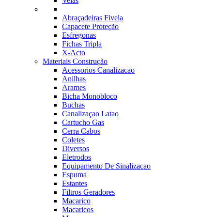
Velas
Abraçadeiras Fivela
Capacete Proteção
Esfregonas
Fichas Tripla
X-Acto
Materiais Construção
Acessorios Canalizacao
Anilhas
Arames
Bicha Monobloco
Buchas
Canalizaçao Latao
Cartucho Gas
Cerra Cabos
Coletes
Diversos
Eletrodos
Equipamento De Sinalizacao
Espuma
Estantes
Filtros Geradores
Macarico
Macaricos