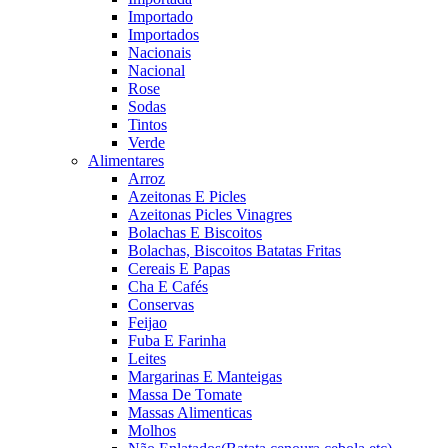
Importado
Importados
Nacionais
Nacional
Rose
Sodas
Tintos
Verde
Alimentares
Arroz
Azeitonas E Picles
Azeitonas Picles Vinagres
Bolachas E Biscoitos
Bolachas, Biscoitos Batatas Fritas
Cereais E Papas
Cha E Cafés
Conservas
Feijao
Fuba E Farinha
Leites
Margarinas E Manteigas
Massa De Tomate
Massas Alimenticas
Molhos