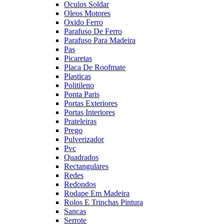
Oculos Soldar
Oleos Motores
Oxido Ferro
Parafuso De Ferro
Parafuso Para Madeira
Pas
Picaretas
Placa De Roofmate
Plasticas
Politileno
Ponta Paris
Portas Exteriores
Portas Interiores
Prateleiras
Prego
Pulverizador
Pvc
Quadrados
Rectangulares
Redes
Redondos
Rodape Em Madeira
Rolos E Trinchas Pintura
Sancas
Serrote