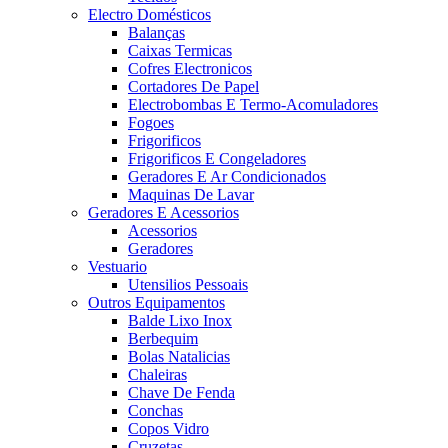
Electro Domésticos
Balanças
Caixas Termicas
Cofres Electronicos
Cortadores De Papel
Electrobombas E Termo-Acomuladores
Fogoes
Frigorificos
Frigorificos E Congeladores
Geradores E Ar Condicionados
Maquinas De Lavar
Geradores E Acessorios
Acessorios
Geradores
Vestuario
Utensilios Pessoais
Outros Equipamentos
Balde Lixo Inox
Berbequim
Bolas Natalicias
Chaleiras
Chave De Fenda
Conchas
Copos Vidro
Cruzetas