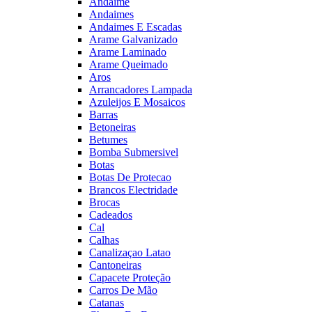
Andaime
Andaimes
Andaimes E Escadas
Arame Galvanizado
Arame Laminado
Arame Queimado
Aros
Arrancadores Lampada
Azuleijos E Mosaicos
Barras
Betoneiras
Betumes
Bomba Submersivel
Botas
Botas De Protecao
Brancos Electridade
Brocas
Cadeados
Cal
Calhas
Canalizaçao Latao
Cantoneiras
Capacete Proteção
Carros De Mão
Catanas