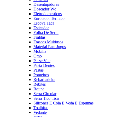
Desentupidores
Doseador Wc
Eletrodomesticos
Enrolador Termico
Escova Taca
Esticador
Folha De Serra
Fraldas
Frascos Multiusos
Material Para Jogos
Mobilia
Omo
Passe Vite
Pasta Dentes
Pastas
Ponteiros
Rebarbadeira
Rebites
Roupa
Serra Circular
Serra Tico-Tico
Silicones E Cola E Veda E Espumas
Toalhitas
Vedante