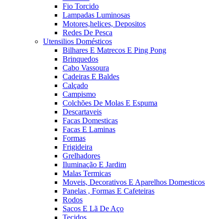
Fio Torcido
Lampadas Luminosas
Motores,helices, Depositos
Redes De Pesca
Utensilios Domésticos
Bilhares E Matrecos E Ping Pong
Brinquedos
Cabo Vassoura
Cadeiras E Baldes
Calçado
Campismo
Colchões De Molas E Espuma
Descartaveis
Facas Domesticas
Facas E Laminas
Formas
Frigideira
Grelhadores
Iluminação E Jardim
Malas Termicas
Moveis, Decorativos E Aparelhos Domesticos
Panelas , Formas E Cafeteiras
Rodos
Sacos E Lã De Aço
Tecidos