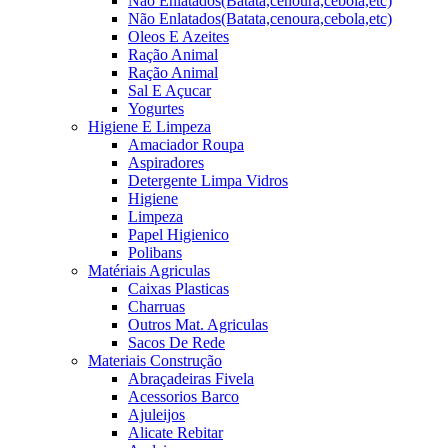
Não Enlatados(Batata,cenoura,cebola,etc)
Não Enlatados(Batata,cenoura,cebola,etc)
Oleos E Azeites
Ração Animal
Ração Animal
Sal E Açucar
Yogurtes
Higiene E Limpeza
Amaciador Roupa
Aspiradores
Detergente Limpa Vidros
Higiene
Limpeza
Papel Higienico
Polibans
Matériais Agriculas
Caixas Plasticas
Charruas
Outros Mat. Agriculas
Sacos De Rede
Materiais Construção
Abraçadeiras Fivela
Acessorios Barco
Ajuleijos
Alicate Rebitar