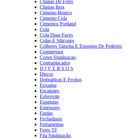
Chapas De Ferro
Chapas Inox
Cimento Branco
Cimento Cola
Cimentos Portland
Cola
Cola Duas Faces
Colas E Silicones
Colheres Talocha E Esponjas De Pedreiro
Compressor
Cones Sinalizaçao
Contraplacados
D I V E R S O S
Discos
Dobradiças E Fechos
Enxadas
Escadotes
Esferovite
Espatulas
Extensoes
Fardas
Fechaduras
Ferramentas
Ferro Tê
Fita Sinalização