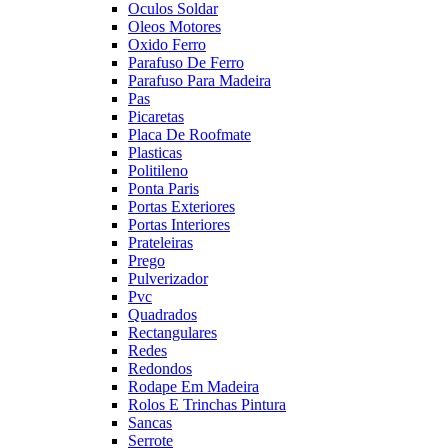
Oculos Soldar
Oleos Motores
Oxido Ferro
Parafuso De Ferro
Parafuso Para Madeira
Pas
Picaretas
Placa De Roofmate
Plasticas
Politileno
Ponta Paris
Portas Exteriores
Portas Interiores
Prateleiras
Prego
Pulverizador
Pvc
Quadrados
Rectangulares
Redes
Redondos
Rodape Em Madeira
Rolos E Trinchas Pintura
Sancas
Serrote