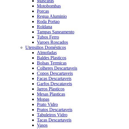
Mascaras
Motobombas
Porcas
Regua Aluminio
Roda Portao
Roldana
Tampas Saneamento
Tubos Ferro
Varoes Roscados
Utensilios Domésticos
Almofadas
Baldes Plasticos
Bolsas Termicas
Colheres Descartaveis
Copos Descartaveis
Facas Descartaveis
Garfos Descataveis
Jarros Plasticos
Mesas Plasticas
Mopas
Prato Vidro
Pratos Descartaveis
Tabuleiros Vidro
Tacas Descartaveis
Vasos