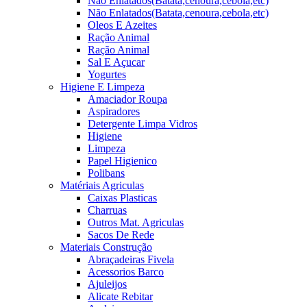
Não Enlatados(Batata,cenoura,cebola,etc)
Não Enlatados(Batata,cenoura,cebola,etc)
Oleos E Azeites
Ração Animal
Ração Animal
Sal E Açucar
Yogurtes
Higiene E Limpeza
Amaciador Roupa
Aspiradores
Detergente Limpa Vidros
Higiene
Limpeza
Papel Higienico
Polibans
Matériais Agriculas
Caixas Plasticas
Charruas
Outros Mat. Agriculas
Sacos De Rede
Materiais Construção
Abraçadeiras Fivela
Acessorios Barco
Ajuleijos
Alicate Rebitar