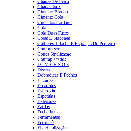
Chapas De Ferro
Chapas Inox
Cimento Branco
Cimento Cola
Cimentos Portland
Cola
Cola Duas Faces
Colas E Silicones
Colheres Talocha E Esponjas De Pedreiro
Compressor
Cones Sinalizaçao
Contraplacados
D I V E R S O S
Discos
Dobradiças E Fechos
Enxadas
Escadotes
Esferovite
Espatulas
Extensoes
Fardas
Fechaduras
Ferramentas
Ferro Tê
Fita Sinalização