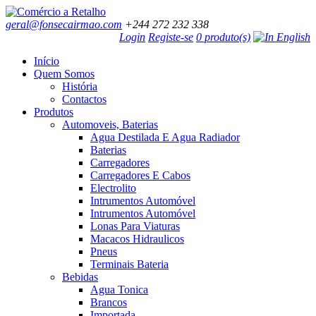
geral@fonsecairmao.com
+244 272 232 338
Login
Registe-se
0 produto(s)
Início
Quem Somos
História
Contactos
Produtos
Automoveis, Baterias
Agua Destilada E Agua Radiador
Baterias
Carregadores
Carregadores E Cabos
Electrolito
Intrumentos Automóvel
Intrumentos Automóvel
Lonas Para Viaturas
Macacos Hidraulicos
Pneus
Terminais Bateria
Bebidas
Agua Tonica
Brancos
Importada