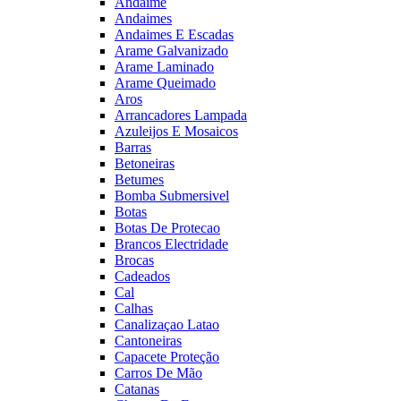
Andaime
Andaimes
Andaimes E Escadas
Arame Galvanizado
Arame Laminado
Arame Queimado
Aros
Arrancadores Lampada
Azuleijos E Mosaicos
Barras
Betoneiras
Betumes
Bomba Submersivel
Botas
Botas De Protecao
Brancos Electridade
Brocas
Cadeados
Cal
Calhas
Canalizaçao Latao
Cantoneiras
Capacete Proteção
Carros De Mão
Catanas