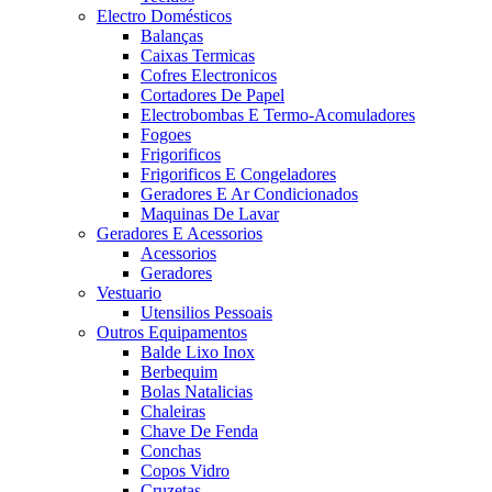
Electro Domésticos
Balanças
Caixas Termicas
Cofres Electronicos
Cortadores De Papel
Electrobombas E Termo-Acomuladores
Fogoes
Frigorificos
Frigorificos E Congeladores
Geradores E Ar Condicionados
Maquinas De Lavar
Geradores E Acessorios
Acessorios
Geradores
Vestuario
Utensilios Pessoais
Outros Equipamentos
Balde Lixo Inox
Berbequim
Bolas Natalicias
Chaleiras
Chave De Fenda
Conchas
Copos Vidro
Cruzetas