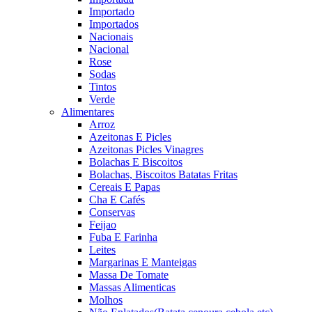
Importado
Importados
Nacionais
Nacional
Rose
Sodas
Tintos
Verde
Alimentares
Arroz
Azeitonas E Picles
Azeitonas Picles Vinagres
Bolachas E Biscoitos
Bolachas, Biscoitos Batatas Fritas
Cereais E Papas
Cha E Cafés
Conservas
Feijao
Fuba E Farinha
Leites
Margarinas E Manteigas
Massa De Tomate
Massas Alimenticas
Molhos