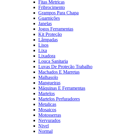
Fitas Metricas
Fribrocimento
Grampos Para Chapa
Guarnições
Janelas
Jogos Ferramentas
Kit Proteção
Lâmpadas
Lisos
Lixa
Lixadora
Louça Sanitaria
Luvas De Proteção Trabalho
Machados E Marretas
Malhasolo
Mangueiras
Máquinas E Ferramentas
Martelos
Martelos Perfuradores
Metalicas
Mosaicos
Motosserras
Nervurados
Nivel
Normal