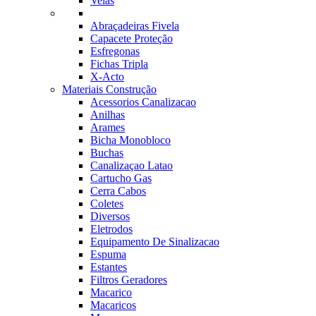
Velas
Abraçadeiras Fivela
Capacete Proteção
Esfregonas
Fichas Tripla
X-Acto
Materiais Construção
Acessorios Canalizacao
Anilhas
Arames
Bicha Monobloco
Buchas
Canalizaçao Latao
Cartucho Gas
Cerra Cabos
Coletes
Diversos
Eletrodos
Equipamento De Sinalizacao
Espuma
Estantes
Filtros Geradores
Macarico
Macaricos