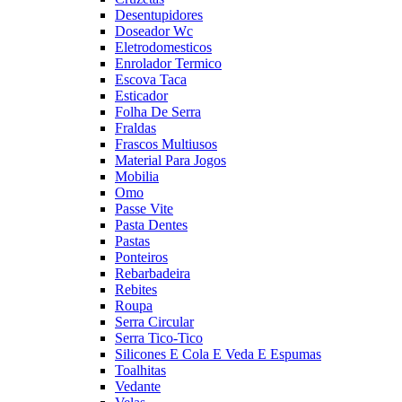
Desentupidores
Doseador Wc
Eletrodomesticos
Enrolador Termico
Escova Taca
Esticador
Folha De Serra
Fraldas
Frascos Multiusos
Material Para Jogos
Mobilia
Omo
Passe Vite
Pasta Dentes
Pastas
Ponteiros
Rebarbadeira
Rebites
Roupa
Serra Circular
Serra Tico-Tico
Silicones E Cola E Veda E Espumas
Toalhitas
Vedante