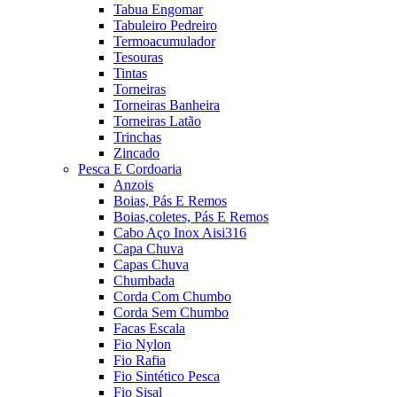
Tabua Engomar
Tabuleiro Pedreiro
Termoacumulador
Tesouras
Tintas
Torneiras
Torneiras Banheira
Torneiras Latão
Trinchas
Zincado
Pesca E Cordoaria
Anzois
Boias, Pás E Remos
Boias,coletes, Pás E Remos
Cabo Aço Inox Aisi316
Capa Chuva
Capas Chuva
Chumbada
Corda Com Chumbo
Corda Sem Chumbo
Facas Escala
Fio Nylon
Fio Rafia
Fio Sintético Pesca
Fio Sisal