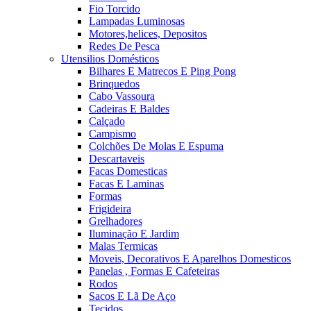
Fio Torcido
Lampadas Luminosas
Motores,helices, Depositos
Redes De Pesca
Utensilios Domésticos
Bilhares E Matrecos E Ping Pong
Brinquedos
Cabo Vassoura
Cadeiras E Baldes
Calçado
Campismo
Colchões De Molas E Espuma
Descartaveis
Facas Domesticas
Facas E Laminas
Formas
Frigideira
Grelhadores
Iluminação E Jardim
Malas Termicas
Moveis, Decorativos E Aparelhos Domesticos
Panelas , Formas E Cafeteiras
Rodos
Sacos E Lã De Aço
Tecidos