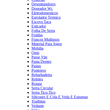
Desentupidores
Doseador Wc
Eletrodomesticos
Enrolador Termico
Escova Taca
Esticador
Folha De Serra
Fraldas
Frascos Multiusos
Material Para Jogos
Mobilia
Omo
Passe Vite
Pasta Dentes
Pastas
Ponteiros
Rebarbadeira
Rebites
Roupa
Serra Circular
Serra Tico-Tico
Silicones E Cola E Veda E Espumas
Toalhitas
Vedante