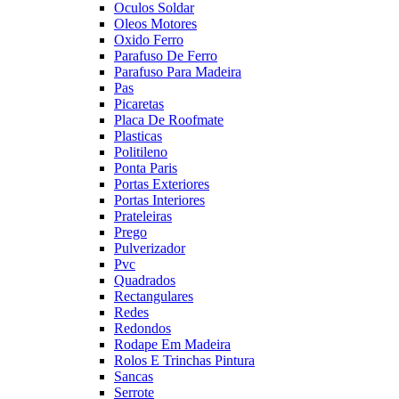
Oculos Soldar
Oleos Motores
Oxido Ferro
Parafuso De Ferro
Parafuso Para Madeira
Pas
Picaretas
Placa De Roofmate
Plasticas
Politileno
Ponta Paris
Portas Exteriores
Portas Interiores
Prateleiras
Prego
Pulverizador
Pvc
Quadrados
Rectangulares
Redes
Redondos
Rodape Em Madeira
Rolos E Trinchas Pintura
Sancas
Serrote