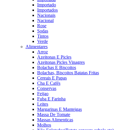
Importado
Importados
Nacionais
Nacional
Rose
Sodas
Tintos
Verde
Alimentares
Arroz
Azeitonas E Picles
Azeitonas Picles Vinagres
Bolachas E Biscoitos
Bolachas, Biscoitos Batatas Fritas
Cereais E Papas
Cha E Cafés
Conservas
Feijao
Fuba E Farinha
Leites
Margarinas E Manteigas
Massa De Tomate
Massas Alimenticas
Molhos