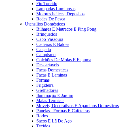
Fio Torcido
Lampadas Luminosas
Motores,helices, Depositos
Redes De Pesca
Utensilios Domésticos
Bilhares E Matrecos E Ping Pong
Brinquedos
Cabo Vassoura
Cadeiras E Baldes
Calçado
Campismo
Colchões De Molas E Espuma
Descartaveis
Facas Domesticas
Facas E Laminas
Formas
Frigideira
Grelhadores
Iluminação E Jardim
Malas Termicas
Moveis, Decorativos E Aparelhos Domesticos
Panelas , Formas E Cafeteiras
Rodos
Sacos E Lã De Aço
Tecidos