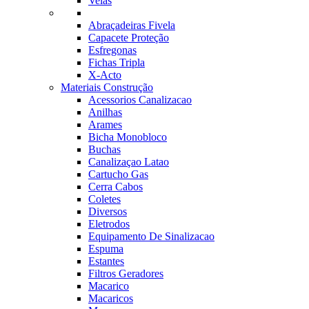
Velas
Abraçadeiras Fivela
Capacete Proteção
Esfregonas
Fichas Tripla
X-Acto
Materiais Construção
Acessorios Canalizacao
Anilhas
Arames
Bicha Monobloco
Buchas
Canalizaçao Latao
Cartucho Gas
Cerra Cabos
Coletes
Diversos
Eletrodos
Equipamento De Sinalizacao
Espuma
Estantes
Filtros Geradores
Macarico
Macaricos