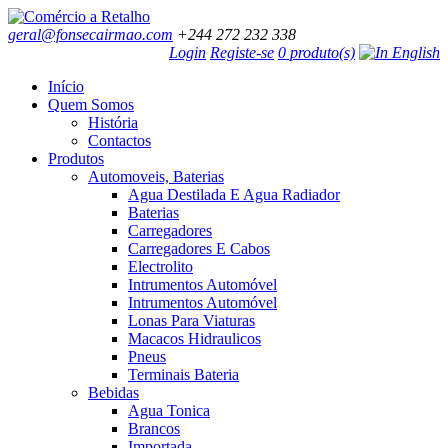
geral@fonsecairmao.com
+244 272 232 338
Login
Registe-se
0 produto(s)
Início
Quem Somos
História
Contactos
Produtos
Automoveis, Baterias
Agua Destilada E Agua Radiador
Baterias
Carregadores
Carregadores E Cabos
Electrolito
Intrumentos Automóvel
Intrumentos Automóvel
Lonas Para Viaturas
Macacos Hidraulicos
Pneus
Terminais Bateria
Bebidas
Agua Tonica
Brancos
Importada