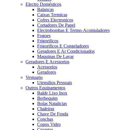
Electro Domésticos
Balanças
Caixas Termicas
Cofres Electronicos
Cortadores De Papel
Electrobombas E Termo-Acomuladores
Fogoes
Frigorificos
Frigorificos E Congeladores
Geradores E Ar Condicionados
Maquinas De Lavar
Geradores E Acessorios
Acessorios
Geradores
Vestuario
Utensilios Pessoais
Outros Equipamentos
Balde Lixo Inox
Berbequim
Bolas Natalicias
Chaleiras
Chave De Fenda
Conchas
Copos Vidro
Cruzetas