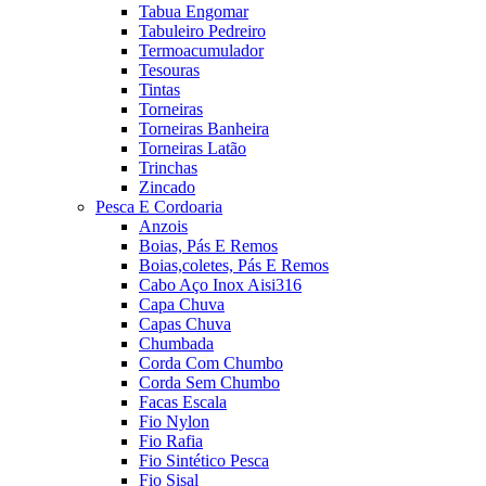
Tabua Engomar
Tabuleiro Pedreiro
Termoacumulador
Tesouras
Tintas
Torneiras
Torneiras Banheira
Torneiras Latão
Trinchas
Zincado
Pesca E Cordoaria
Anzois
Boias, Pás E Remos
Boias,coletes, Pás E Remos
Cabo Aço Inox Aisi316
Capa Chuva
Capas Chuva
Chumbada
Corda Com Chumbo
Corda Sem Chumbo
Facas Escala
Fio Nylon
Fio Rafia
Fio Sintético Pesca
Fio Sisal