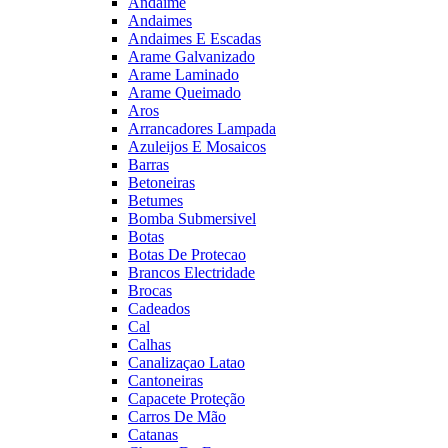
Andaime
Andaimes
Andaimes E Escadas
Arame Galvanizado
Arame Laminado
Arame Queimado
Aros
Arrancadores Lampada
Azuleijos E Mosaicos
Barras
Betoneiras
Betumes
Bomba Submersivel
Botas
Botas De Protecao
Brancos Electridade
Brocas
Cadeados
Cal
Calhas
Canalizaçao Latao
Cantoneiras
Capacete Proteção
Carros De Mão
Catanas