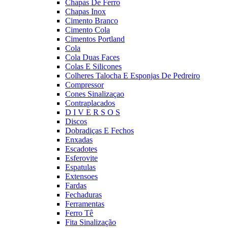
Chapas De Ferro
Chapas Inox
Cimento Branco
Cimento Cola
Cimentos Portland
Cola
Cola Duas Faces
Colas E Silicones
Colheres Talocha E Esponjas De Pedreiro
Compressor
Cones Sinalizaçao
Contraplacados
D I V E R S O S
Discos
Dobradiças E Fechos
Enxadas
Escadotes
Esferovite
Espatulas
Extensoes
Fardas
Fechaduras
Ferramentas
Ferro Tê
Fita Sinalização