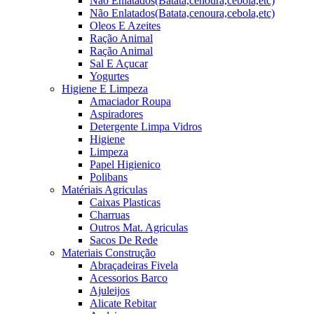
Não Enlatados(Batata,cenoura,cebola,etc)
Não Enlatados(Batata,cenoura,cebola,etc)
Oleos E Azeites
Ração Animal
Ração Animal
Sal E Açucar
Yogurtes
Higiene E Limpeza
Amaciador Roupa
Aspiradores
Detergente Limpa Vidros
Higiene
Limpeza
Papel Higienico
Polibans
Matériais Agriculas
Caixas Plasticas
Charruas
Outros Mat. Agriculas
Sacos De Rede
Materiais Construção
Abraçadeiras Fivela
Acessorios Barco
Ajuleijos
Alicate Rebitar