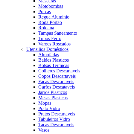
Mascaras
Motobombas
Porcas
Regua Aluminio
Roda Portao
Roldana
Tampas Saneamento
Tubos Ferro
Varoes Roscados
Utensilios Domésticos
Almofadas
Baldes Plasticos
Bolsas Termicas
Colheres Descartaveis
Copos Descartaveis
Facas Descartaveis
Garfos Descataveis
Jarros Plasticos
Mesas Plasticas
Mopas
Prato Vidro
Pratos Descartaveis
Tabuleiros Vidro
Tacas Descartaveis
Vasos