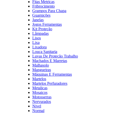
Fitas Metricas
Fribrocimento
Grampos Para Chapa
Guarnições
Janelas
Jogos Ferramentas
Kit Proteção
Lâmpadas
Lisos
Lixa
Lixadora
Louça Sanitaria
Luvas De Proteção Trabalho
Machados E Marretas
Malhasolo
Mangueiras
Máquinas E Ferramentas
Martelos
Martelos Perfuradores
Metalicas
Mosaicos
Motosserras
Nervurados
Nivel
Normal