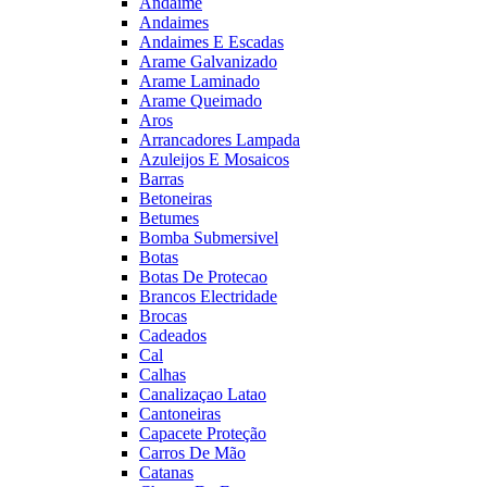
Andaime
Andaimes
Andaimes E Escadas
Arame Galvanizado
Arame Laminado
Arame Queimado
Aros
Arrancadores Lampada
Azuleijos E Mosaicos
Barras
Betoneiras
Betumes
Bomba Submersivel
Botas
Botas De Protecao
Brancos Electridade
Brocas
Cadeados
Cal
Calhas
Canalizaçao Latao
Cantoneiras
Capacete Proteção
Carros De Mão
Catanas