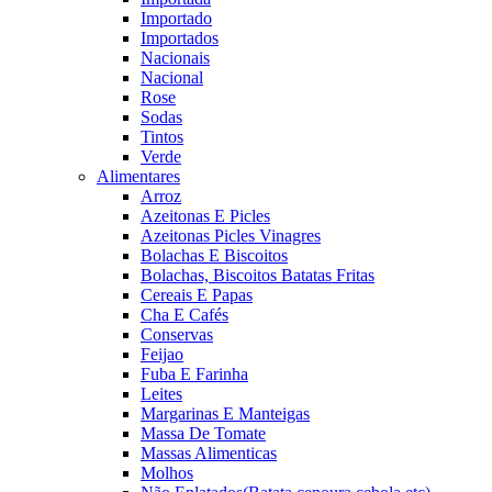
Importado
Importados
Nacionais
Nacional
Rose
Sodas
Tintos
Verde
Alimentares
Arroz
Azeitonas E Picles
Azeitonas Picles Vinagres
Bolachas E Biscoitos
Bolachas, Biscoitos Batatas Fritas
Cereais E Papas
Cha E Cafés
Conservas
Feijao
Fuba E Farinha
Leites
Margarinas E Manteigas
Massa De Tomate
Massas Alimenticas
Molhos