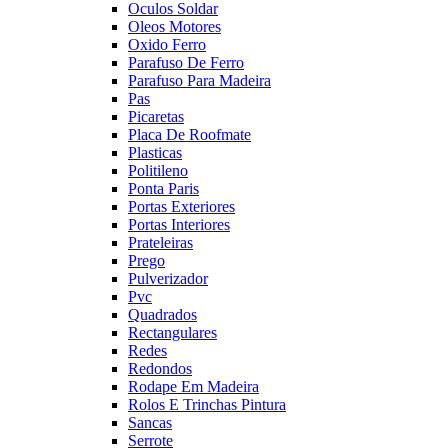
Oculos Soldar
Oleos Motores
Oxido Ferro
Parafuso De Ferro
Parafuso Para Madeira
Pas
Picaretas
Placa De Roofmate
Plasticas
Politileno
Ponta Paris
Portas Exteriores
Portas Interiores
Prateleiras
Prego
Pulverizador
Pvc
Quadrados
Rectangulares
Redes
Redondos
Rodape Em Madeira
Rolos E Trinchas Pintura
Sancas
Serrote