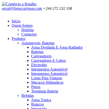
geral@fonsecairmao.com
+244 272 232 338
Início
Quem Somos
História
Contactos
Produtos
Automoveis, Baterias
Agua Destilada E Agua Radiador
Baterias
Carregadores
Carregadores E Cabos
Electrolito
Intrumentos Automóvel
Intrumentos Automóvel
Lonas Para Viaturas
Macacos Hidraulicos
Pneus
Terminais Bateria
Bebidas
Agua Tonica
Brancos
Importada