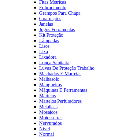
Fitas Metricas
Fribrocimento
Grampos Para Chapa
Guarnições
Janelas
Jogos Ferramentas
Kit Proteção
Lâmpadas
Lisos
Lixa
Lixadora
Louça Sanitaria
Luvas De Proteção Trabalho
Machados E Marretas
Malhasolo
Mangueiras
Máquinas E Ferramentas
Martelos
Martelos Perfuradores
Metalicas
Mosaicos
Motosserras
Nervurados
Nivel
Normal