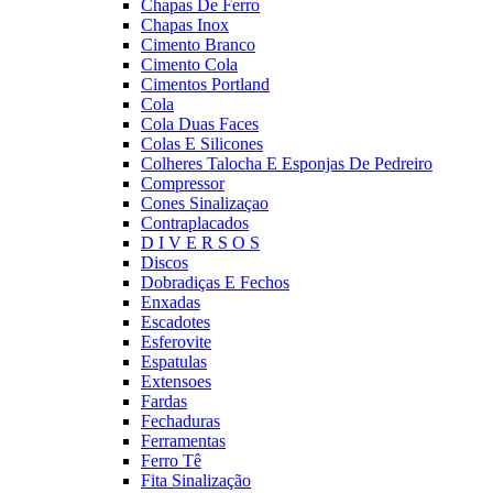
Chapas De Ferro
Chapas Inox
Cimento Branco
Cimento Cola
Cimentos Portland
Cola
Cola Duas Faces
Colas E Silicones
Colheres Talocha E Esponjas De Pedreiro
Compressor
Cones Sinalizaçao
Contraplacados
D I V E R S O S
Discos
Dobradiças E Fechos
Enxadas
Escadotes
Esferovite
Espatulas
Extensoes
Fardas
Fechaduras
Ferramentas
Ferro Tê
Fita Sinalização