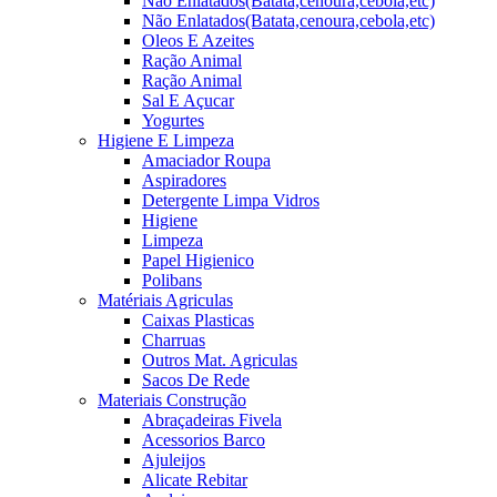
Não Enlatados(Batata,cenoura,cebola,etc)
Não Enlatados(Batata,cenoura,cebola,etc)
Oleos E Azeites
Ração Animal
Ração Animal
Sal E Açucar
Yogurtes
Higiene E Limpeza
Amaciador Roupa
Aspiradores
Detergente Limpa Vidros
Higiene
Limpeza
Papel Higienico
Polibans
Matériais Agriculas
Caixas Plasticas
Charruas
Outros Mat. Agriculas
Sacos De Rede
Materiais Construção
Abraçadeiras Fivela
Acessorios Barco
Ajuleijos
Alicate Rebitar