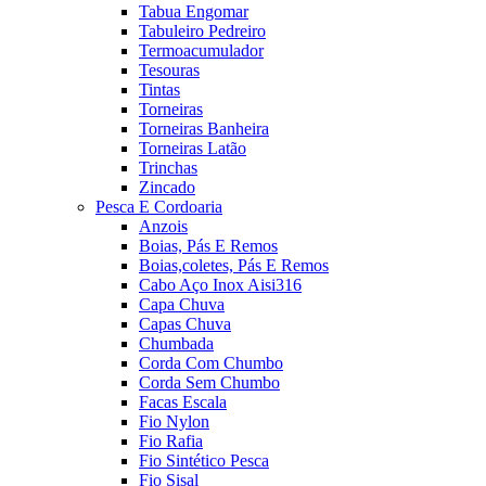
Tabua Engomar
Tabuleiro Pedreiro
Termoacumulador
Tesouras
Tintas
Torneiras
Torneiras Banheira
Torneiras Latão
Trinchas
Zincado
Pesca E Cordoaria
Anzois
Boias, Pás E Remos
Boias,coletes, Pás E Remos
Cabo Aço Inox Aisi316
Capa Chuva
Capas Chuva
Chumbada
Corda Com Chumbo
Corda Sem Chumbo
Facas Escala
Fio Nylon
Fio Rafia
Fio Sintético Pesca
Fio Sisal