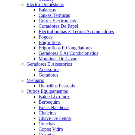
Electro Domésticos
Balanças
Caixas Termicas
Cofres Electronicos
Cortadores De Papel
Electrobombas E Termo-Acomuladores
Fogoes
Frigorificos
Frigorificos E Congeladores
Geradores E Ar Condicionados
Maquinas De Lavar
Geradores E Acessorios
Acessorios
Geradores
Vestuario
Utensilios Pessoais
Outros Equipamentos
Balde Lixo Inox
Berbequim
Bolas Natalicias
Chaleiras
Chave De Fenda
Conchas
Copos Vidro
Cruzetas