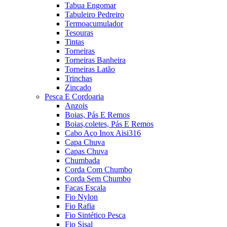
Tabua Engomar
Tabuleiro Pedreiro
Termoacumulador
Tesouras
Tintas
Torneiras
Torneiras Banheira
Torneiras Latão
Trinchas
Zincado
Pesca E Cordoaria
Anzois
Boias, Pás E Remos
Boias,coletes, Pás E Remos
Cabo Aço Inox Aisi316
Capa Chuva
Capas Chuva
Chumbada
Corda Com Chumbo
Corda Sem Chumbo
Facas Escala
Fio Nylon
Fio Rafia
Fio Sintético Pesca
Fio Sisal