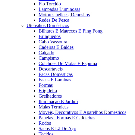
Fio Torcido
Lampadas Luminosas
Motores,helices, Depositos
Redes De Pesca
Utensilios Domésticos
Bilhares E Matrecos E Ping Pong
Brinquedos
Cabo Vassoura
Cadeiras E Baldes
Calçado
Campismo
Colchões De Molas E Espuma
Descartaveis
Facas Domesticas
Facas E Laminas
Formas
Frigideira
Grelhadores
Iluminação E Jardim
Malas Termicas
Moveis, Decorativos E Aparelhos Domesticos
Panelas , Formas E Cafeteiras
Rodos
Sacos E Lã De Aço
Tecidos