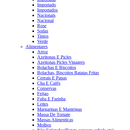
Importado
Importados
Nacionais
Nacional
Rose
Sodas
Tintos
Verde
Alimentares
Arroz
Azeitonas E Picles
Azeitonas Picles Vinagres
Bolachas E Biscoitos
Bolachas, Biscoitos Batatas Fritas
Cereais E Papas
Cha E Cafés
Conservas
Feijao
Fuba E Farinha
Leites
Margarinas E Manteigas
Massa De Tomate
Massas Alimenticas
Molhos