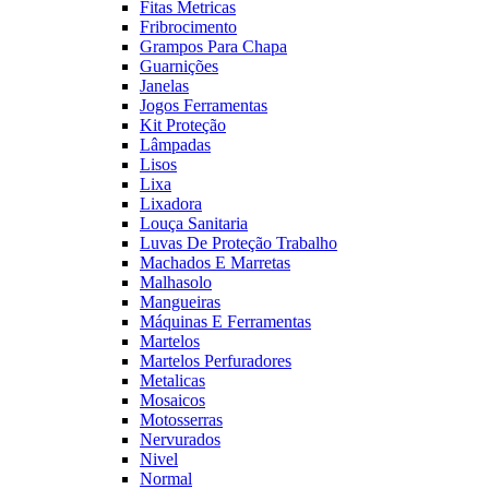
Fitas Metricas
Fribrocimento
Grampos Para Chapa
Guarnições
Janelas
Jogos Ferramentas
Kit Proteção
Lâmpadas
Lisos
Lixa
Lixadora
Louça Sanitaria
Luvas De Proteção Trabalho
Machados E Marretas
Malhasolo
Mangueiras
Máquinas E Ferramentas
Martelos
Martelos Perfuradores
Metalicas
Mosaicos
Motosserras
Nervurados
Nivel
Normal