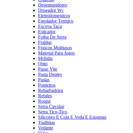
Desentupidores
Doseador Wc
Eletrodomesticos
Enrolador Termico
Escova Taca
Esticador
Folha De Serra
Fraldas
Frascos Multiusos
Material Para Jogos
Mobilia
Omo
Passe Vite
Pasta Dentes
Pastas
Ponteiros
Rebarbadeira
Rebites
Roupa
Serra Circular
Serra Tico-Tico
Silicones E Cola E Veda E Espumas
Toalhitas
Vedante