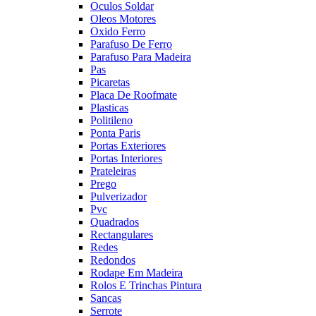
Oculos Soldar
Oleos Motores
Oxido Ferro
Parafuso De Ferro
Parafuso Para Madeira
Pas
Picaretas
Placa De Roofmate
Plasticas
Politileno
Ponta Paris
Portas Exteriores
Portas Interiores
Prateleiras
Prego
Pulverizador
Pvc
Quadrados
Rectangulares
Redes
Redondos
Rodape Em Madeira
Rolos E Trinchas Pintura
Sancas
Serrote