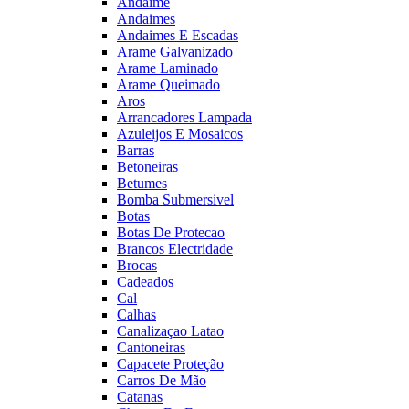
Andaime
Andaimes
Andaimes E Escadas
Arame Galvanizado
Arame Laminado
Arame Queimado
Aros
Arrancadores Lampada
Azuleijos E Mosaicos
Barras
Betoneiras
Betumes
Bomba Submersivel
Botas
Botas De Protecao
Brancos Electridade
Brocas
Cadeados
Cal
Calhas
Canalizaçao Latao
Cantoneiras
Capacete Proteção
Carros De Mão
Catanas