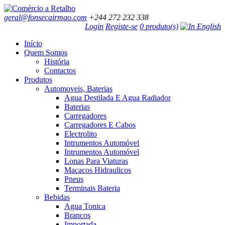
geral@fonsecairmao.com
+244 272 232 338
Login
Registe-se
0 produto(s)
Início
Quem Somos
História
Contactos
Produtos
Automoveis, Baterias
Agua Destilada E Agua Radiador
Baterias
Carregadores
Carregadores E Cabos
Electrolito
Intrumentos Automóvel
Intrumentos Automóvel
Lonas Para Viaturas
Macacos Hidraulicos
Pneus
Terminais Bateria
Bebidas
Agua Tonica
Brancos
Importada