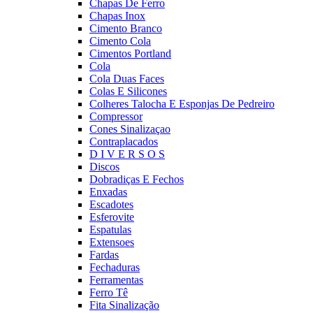
Chapas De Ferro
Chapas Inox
Cimento Branco
Cimento Cola
Cimentos Portland
Cola
Cola Duas Faces
Colas E Silicones
Colheres Talocha E Esponjas De Pedreiro
Compressor
Cones Sinalizaçao
Contraplacados
D I V E R S O S
Discos
Dobradiças E Fechos
Enxadas
Escadotes
Esferovite
Espatulas
Extensoes
Fardas
Fechaduras
Ferramentas
Ferro Tê
Fita Sinalização