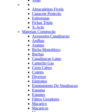
Velas
Abraçadeiras Fivela
Capacete Proteção
Esfregonas
Fichas Tripla
X-Acto
Materiais Construção
Acessorios Canalizacao
Anilhas
Arames
Bicha Monobloco
Buchas
Canalizaçao Latao
Cartucho Gas
Cerra Cabos
Coletes
Diversos
Eletrodos
Equipamento De Sinalizacao
Espuma
Estantes
Filtros Geradores
Macarico
Macaricos