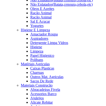
Não Enlatados(Batata,cenoura,cebola,etc)
Não Enlatados(Batata,cenoura,cebola,etc)
Oleos E Azeites
Ração Animal
Ração Animal
Sal E Açucar
Yogurtes
Higiene E Limpeza
Amaciador Roupa
Aspiradores
Detergente Limpa Vidros
Higiene
Limpeza
Papel Higienico
Polibans
Matériais Agriculas
Caixas Plasticas
Charruas
Outros Mat. Agriculas
Sacos De Rede
Materiais Construção
Abraçadeiras Fivela
Acessorios Barco
Ajuleijos
Alicate Rebitar