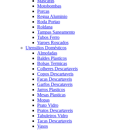
Mascaras
Motobombas
Porcas
Regua Aluminio
Roda Portao
Roldana
Tampas Saneamento
Tubos Ferro
Varoes Roscados
Utensilios Domésticos
Almofadas
Baldes Plasticos
Bolsas Termicas
Colheres Descartaveis
Copos Descartaveis
Facas Descartaveis
Garfos Descataveis
Jarros Plasticos
Mesas Plasticas
Mopas
Prato Vidro
Pratos Descartaveis
Tabuleiros Vidro
Tacas Descartaveis
Vasos