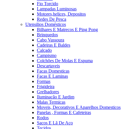
Fio Torcido
Lampadas Luminosas
Motores,helices, Depositos
Redes De Pesca
Utensilios Domésticos
Bilhares E Matrecos E Ping Pong
Brinquedos
Cabo Vassoura
Cadeiras E Baldes
Calçado
Campismo
Colchões De Molas E Espuma
Descartaveis
Facas Domesticas
Facas E Laminas
Formas
Frigideira
Grelhadores
Iluminação E Jardim
Malas Termicas
Moveis, Decorativos E Aparelhos Domesticos
Panelas , Formas E Cafeteiras
Rodos
Sacos E Lã De Aço
Tecidos