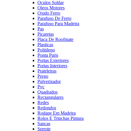
Oculos Soldar
Oleos Motores
Oxido Ferro
Parafuso De Ferro
Parafuso Para Madeira
Pas
Picaretas
Placa De Roofmate
Plasticas
Politileno
Ponta Paris
Portas Exteriores
Portas Interiores
Prateleiras
Prego
Pulverizador
Pvc
Quadrados
Rectangulares
Redes
Redondos
Rodape Em Madeira
Rolos E Trinchas Pintura
Sancas
Serrote