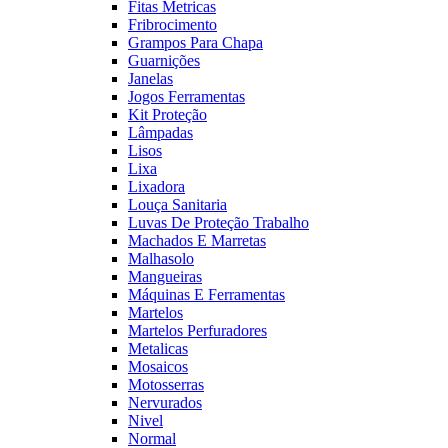
Fitas Metricas
Fribrocimento
Grampos Para Chapa
Guarnições
Janelas
Jogos Ferramentas
Kit Proteção
Lâmpadas
Lisos
Lixa
Lixadora
Louça Sanitaria
Luvas De Proteção Trabalho
Machados E Marretas
Malhasolo
Mangueiras
Máquinas E Ferramentas
Martelos
Martelos Perfuradores
Metalicas
Mosaicos
Motosserras
Nervurados
Nivel
Normal