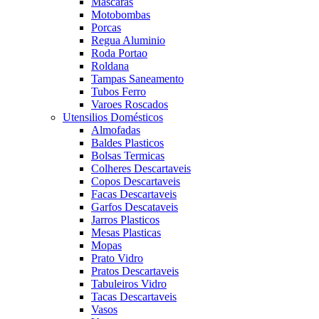
Mascaras
Motobombas
Porcas
Regua Aluminio
Roda Portao
Roldana
Tampas Saneamento
Tubos Ferro
Varoes Roscados
Utensilios Domésticos
Almofadas
Baldes Plasticos
Bolsas Termicas
Colheres Descartaveis
Copos Descartaveis
Facas Descartaveis
Garfos Descataveis
Jarros Plasticos
Mesas Plasticas
Mopas
Prato Vidro
Pratos Descartaveis
Tabuleiros Vidro
Tacas Descartaveis
Vasos