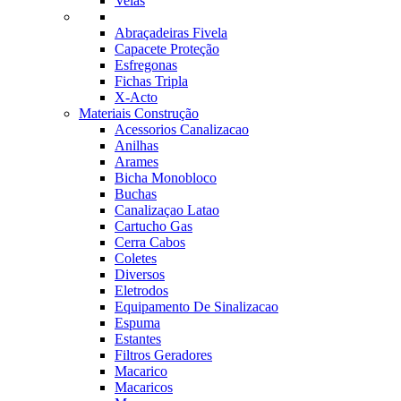
Velas
Abraçadeiras Fivela
Capacete Proteção
Esfregonas
Fichas Tripla
X-Acto
Materiais Construção
Acessorios Canalizacao
Anilhas
Arames
Bicha Monobloco
Buchas
Canalizaçao Latao
Cartucho Gas
Cerra Cabos
Coletes
Diversos
Eletrodos
Equipamento De Sinalizacao
Espuma
Estantes
Filtros Geradores
Macarico
Macaricos