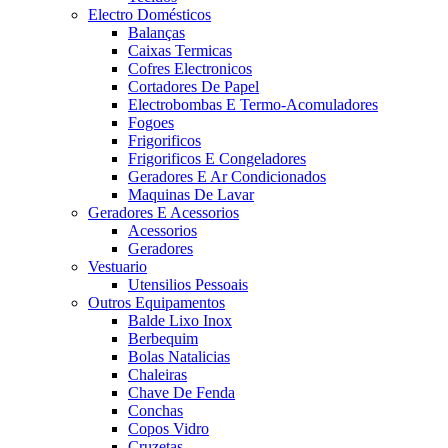
Electro Domésticos
Balanças
Caixas Termicas
Cofres Electronicos
Cortadores De Papel
Electrobombas E Termo-Acomuladores
Fogoes
Frigorificos
Frigorificos E Congeladores
Geradores E Ar Condicionados
Maquinas De Lavar
Geradores E Acessorios
Acessorios
Geradores
Vestuario
Utensilios Pessoais
Outros Equipamentos
Balde Lixo Inox
Berbequim
Bolas Natalicias
Chaleiras
Chave De Fenda
Conchas
Copos Vidro
Cruzetas