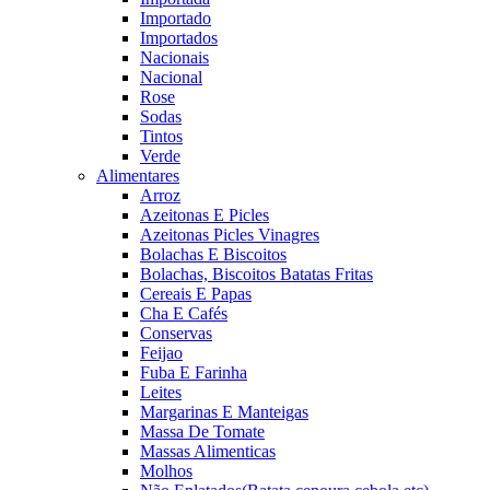
Importado
Importados
Nacionais
Nacional
Rose
Sodas
Tintos
Verde
Alimentares
Arroz
Azeitonas E Picles
Azeitonas Picles Vinagres
Bolachas E Biscoitos
Bolachas, Biscoitos Batatas Fritas
Cereais E Papas
Cha E Cafés
Conservas
Feijao
Fuba E Farinha
Leites
Margarinas E Manteigas
Massa De Tomate
Massas Alimenticas
Molhos