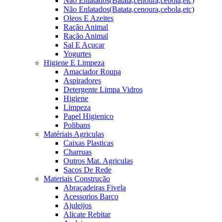
Não Enlatados(Batata,cenoura,cebola,etc)
Não Enlatados(Batata,cenoura,cebola,etc)
Oleos E Azeites
Ração Animal
Ração Animal
Sal E Açucar
Yogurtes
Higiene E Limpeza
Amaciador Roupa
Aspiradores
Detergente Limpa Vidros
Higiene
Limpeza
Papel Higienico
Polibans
Matériais Agriculas
Caixas Plasticas
Charruas
Outros Mat. Agriculas
Sacos De Rede
Materiais Construção
Abraçadeiras Fivela
Acessorios Barco
Ajuleijos
Alicate Rebitar