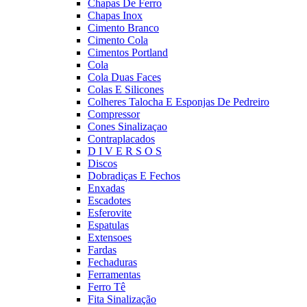
Chapas De Ferro
Chapas Inox
Cimento Branco
Cimento Cola
Cimentos Portland
Cola
Cola Duas Faces
Colas E Silicones
Colheres Talocha E Esponjas De Pedreiro
Compressor
Cones Sinalizaçao
Contraplacados
D I V E R S O S
Discos
Dobradiças E Fechos
Enxadas
Escadotes
Esferovite
Espatulas
Extensoes
Fardas
Fechaduras
Ferramentas
Ferro Tê
Fita Sinalização