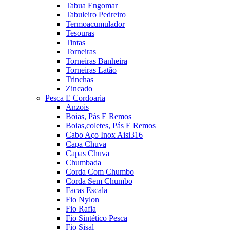
Tabua Engomar
Tabuleiro Pedreiro
Termoacumulador
Tesouras
Tintas
Torneiras
Torneiras Banheira
Torneiras Latão
Trinchas
Zincado
Pesca E Cordoaria
Anzois
Boias, Pás E Remos
Boias,coletes, Pás E Remos
Cabo Aço Inox Aisi316
Capa Chuva
Capas Chuva
Chumbada
Corda Com Chumbo
Corda Sem Chumbo
Facas Escala
Fio Nylon
Fio Rafia
Fio Sintético Pesca
Fio Sisal