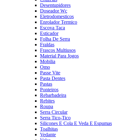
Desentupidores
Doseador Wc
Eletrodomesticos
Enrolador Termico
Escova Taca
Esticador
Folha De Serra
Fraldas
Frascos Multiusos
Material Para Jogos
Mobilia
Omo
Passe Vite
Pasta Dentes
Pastas
Ponteiros
Rebarbadeira
Rebites
Roupa
Serra Circular
Serra Tico-Tico
Silicones E Cola E Veda E Espumas
Toalhitas
Vedante