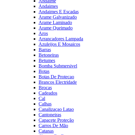
Andaime
Andaimes
Andaimes E Escadas
Arame Galvanizado
Arame Laminado
Arame Queimado
Aros
Arrancadores Lampada
Azuleijos E Mosaicos
Barras
Betoneiras
Betumes
Bomba Submersivel
Botas
Botas De Protecao
Brancos Electridade
Brocas
Cadeados
Cal
Calhas
Canalizaçao Latao
Cantoneiras
Capacete Proteção
Carros De Mão
Catanas