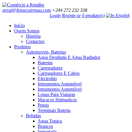
geral@fonsecairmao.com
+244 272 232 338
Login
Registe-se
0 produto(s)
Início
Quem Somos
História
Contactos
Produtos
Automoveis, Baterias
Agua Destilada E Agua Radiador
Baterias
Carregadores
Carregadores E Cabos
Electrolito
Intrumentos Automóvel
Intrumentos Automóvel
Lonas Para Viaturas
Macacos Hidraulicos
Pneus
Terminais Bateria
Bebidas
Agua Tonica
Brancos
Importada