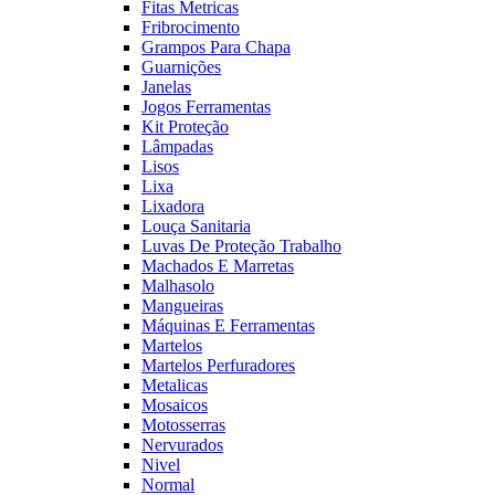
Fitas Metricas
Fribrocimento
Grampos Para Chapa
Guarnições
Janelas
Jogos Ferramentas
Kit Proteção
Lâmpadas
Lisos
Lixa
Lixadora
Louça Sanitaria
Luvas De Proteção Trabalho
Machados E Marretas
Malhasolo
Mangueiras
Máquinas E Ferramentas
Martelos
Martelos Perfuradores
Metalicas
Mosaicos
Motosserras
Nervurados
Nivel
Normal