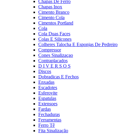
Chapas De Ferro
Chapas Inox
Cimento Branco
Cimento Cola
Cimentos Portland
Cola
Cola Duas Faces
Colas E Silicones
Colheres Talocha E Esponjas De Pedreiro
Compressor
Cones Sinalizaçao
Contraplacados
D I V E R S O S
Discos
Dobradiças E Fechos
Enxadas
Escadotes
Esferovite
Espatulas
Extensoes
Fardas
Fechaduras
Ferramentas
Ferro Tê
Fita Sinalização