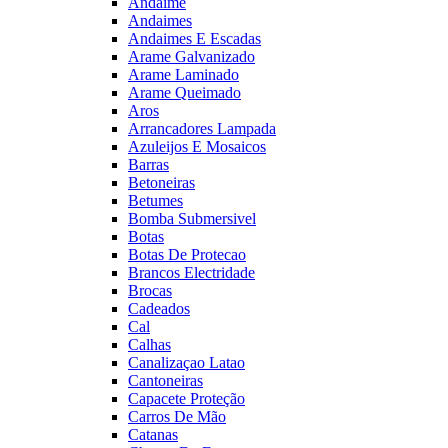
Andaime
Andaimes
Andaimes E Escadas
Arame Galvanizado
Arame Laminado
Arame Queimado
Aros
Arrancadores Lampada
Azuleijos E Mosaicos
Barras
Betoneiras
Betumes
Bomba Submersivel
Botas
Botas De Protecao
Brancos Electridade
Brocas
Cadeados
Cal
Calhas
Canalizaçao Latao
Cantoneiras
Capacete Proteção
Carros De Mão
Catanas