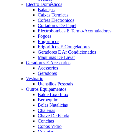
Electro Domésticos
Balanças
Caixas Termicas
Cofres Electronicos
Cortadores De Papel
Electrobombas E Termo-Acomuladores
Fogoes
Frigorificos
Frigorificos E Congeladores
Geradores E Ar Condicionados
Maquinas De Lavar
Geradores E Acessorios
Acessorios
Geradores
Vestuario
Utensilios Pessoais
Outros Equipamentos
Balde Lixo Inox
Berbequim
Bolas Natalicias
Chaleiras
Chave De Fenda
Conchas
Copos Vidro
Cruzetas