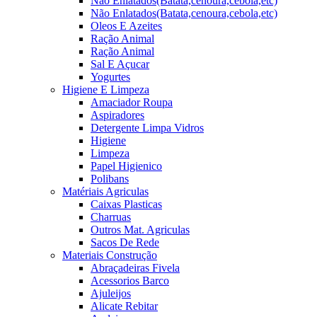
Não Enlatados(Batata,cenoura,cebola,etc)
Não Enlatados(Batata,cenoura,cebola,etc)
Oleos E Azeites
Ração Animal
Ração Animal
Sal E Açucar
Yogurtes
Higiene E Limpeza
Amaciador Roupa
Aspiradores
Detergente Limpa Vidros
Higiene
Limpeza
Papel Higienico
Polibans
Matériais Agriculas
Caixas Plasticas
Charruas
Outros Mat. Agriculas
Sacos De Rede
Materiais Construção
Abraçadeiras Fivela
Acessorios Barco
Ajuleijos
Alicate Rebitar