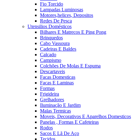
Fio Torcido
Lampadas Luminosas
Motores,helices, Depositos
Redes De Pesca
Utensilios Domésticos
Bilhares E Matrecos E Ping Pong
Brinquedos
Cabo Vassoura
Cadeiras E Baldes
Calçado
Campismo
Colchões De Molas E Espuma
Descartaveis
Facas Domesticas
Facas E Laminas
Formas
Frigideira
Grelhadores
Iluminação E Jardim
Malas Termicas
Moveis, Decorativos E Aparelhos Domesticos
Panelas , Formas E Cafeteiras
Rodos
Sacos E Lã De Aço
Tecidos