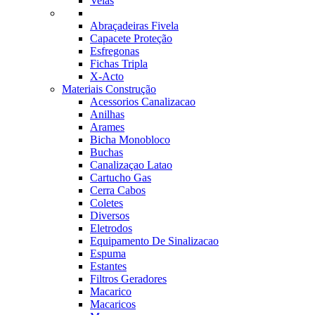
Velas
Abraçadeiras Fivela
Capacete Proteção
Esfregonas
Fichas Tripla
X-Acto
Materiais Construção
Acessorios Canalizacao
Anilhas
Arames
Bicha Monobloco
Buchas
Canalizaçao Latao
Cartucho Gas
Cerra Cabos
Coletes
Diversos
Eletrodos
Equipamento De Sinalizacao
Espuma
Estantes
Filtros Geradores
Macarico
Macaricos