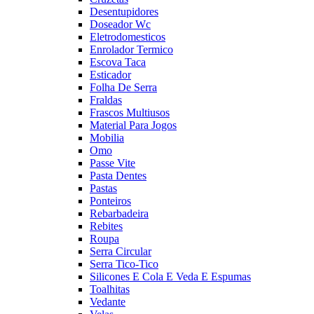
Desentupidores
Doseador Wc
Eletrodomesticos
Enrolador Termico
Escova Taca
Esticador
Folha De Serra
Fraldas
Frascos Multiusos
Material Para Jogos
Mobilia
Omo
Passe Vite
Pasta Dentes
Pastas
Ponteiros
Rebarbadeira
Rebites
Roupa
Serra Circular
Serra Tico-Tico
Silicones E Cola E Veda E Espumas
Toalhitas
Vedante