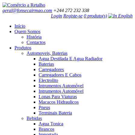
geral@fonsecairmao.com
+244 272 232 338
Login
Registe-se
0 produto(s)
Início
Quem Somos
História
Contactos
Produtos
Automoveis, Baterias
Agua Destilada E Agua Radiador
Baterias
Carregadores
Carregadores E Cabos
Electrolito
Intrumentos Automóvel
Intrumentos Automóvel
Lonas Para Viaturas
Macacos Hidraulicos
Pneus
Terminais Bateria
Bebidas
Agua Tonica
Brancos
Importada