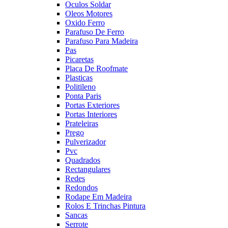
Oculos Soldar
Oleos Motores
Oxido Ferro
Parafuso De Ferro
Parafuso Para Madeira
Pas
Picaretas
Placa De Roofmate
Plasticas
Politileno
Ponta Paris
Portas Exteriores
Portas Interiores
Prateleiras
Prego
Pulverizador
Pvc
Quadrados
Rectangulares
Redes
Redondos
Rodape Em Madeira
Rolos E Trinchas Pintura
Sancas
Serrote