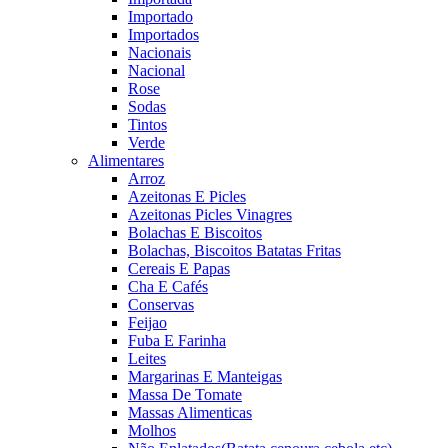
Importado
Importados
Nacionais
Nacional
Rose
Sodas
Tintos
Verde
Alimentares
Arroz
Azeitonas E Picles
Azeitonas Picles Vinagres
Bolachas E Biscoitos
Bolachas, Biscoitos Batatas Fritas
Cereais E Papas
Cha E Cafés
Conservas
Feijao
Fuba E Farinha
Leites
Margarinas E Manteigas
Massa De Tomate
Massas Alimenticas
Molhos