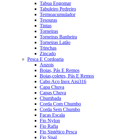
Tabua Engomar
Tabuleiro Pedreiro
Termoacumulador
Tesouras
Tintas
Torneiras
Torneiras Banheira
Torneiras Latão
Trinchas
Zincado
Pesca E Cordoaria
Anzois
Boias, Pás E Remos
Boias,coletes, Pás E Remos
Cabo Aço Inox Aisi316
Capa Chuva
Capas Chuva
Chumbada
Corda Com Chumbo
Corda Sem Chumbo
Facas Escala
Fio Nylon
Fio Rafia
Fio Sintético Pesca
Fio Sisal