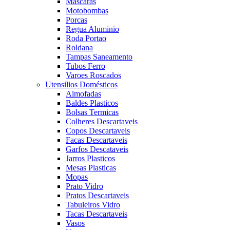
Mascaras
Motobombas
Porcas
Regua Aluminio
Roda Portao
Roldana
Tampas Saneamento
Tubos Ferro
Varoes Roscados
Utensilios Domésticos
Almofadas
Baldes Plasticos
Bolsas Termicas
Colheres Descartaveis
Copos Descartaveis
Facas Descartaveis
Garfos Descataveis
Jarros Plasticos
Mesas Plasticas
Mopas
Prato Vidro
Pratos Descartaveis
Tabuleiros Vidro
Tacas Descartaveis
Vasos